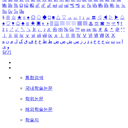
㎒
㎓
㎔
Ω
㏀
㏁
㎊
㎋
㎌
㏖
㏅
㎭
㎮
㎯
㏛
㎩
㎪
㎫
㎬
㏝
㏐
㏓
㏃
㏉
㏜
㏆
§
※
☆
★
○
●
◎
◇
◆
□
■
△
▽
→
←
↑
↓
↔
〓
◁
◀
▷
▶
♤
♠
♡
♥
♧
♣
⊙
◈
▣
◐
◑
▒
▤
▥
▨
▧
▦
▩
♨
☏
☎
☜
☞
¶
†
‡
↕
↗
↙
↖
↘
♭
♩
♪
♬
㉿
㈜
№
㏇
™
㏂
㏘
℡
＃
＆
＊
＠
ª
º
ⅰ
ⅱ
ⅲ
ⅳ
ⅴ
ⅵ
ⅶ
ⅷ
ⅸ
ⅹ
Ⅰ
Ⅱ
Ⅲ
Ⅳ
Ⅴ
Ⅵ
Ⅶ
Ⅷ
Ⅸ
Ⅹ
ا
ب
ت
ث
ج
ح
خ
د
ذ
ر
ز
س
ش
ص
ض
ط
ظ
ع
غ
ف
ق
ک
ل
م
ن
ه
و
ی
닫기
통합검색
국내학술논문
학위논문
해외학술논문
학술지