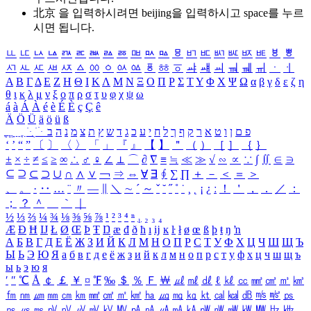
北京 을 입력하시려면
beijing
을 입력하시고 space를 누르
시면 됩니다.
ㅥ
ㅦ
ㅧ
ㅨ
ㅩ
ㅪ
ㅫ
ㅬ
ㅭ
ㅮ
ㅯ
ㅰ
ㅱ
ㅲ
ㅳ
ㅴ
ㅵ
ㅶ
ㅷ
ㅸ
ㅹ
ㅺ
ㅻ
ㅼ
ㅽ
ㅾ
ㅿ
ㆀ
ㆁ
ㆂ
ㆃ
ㆄ
ㆅ
ㆆ
ㆇ
ㆈ
ㆉ
ㆊ
ㆋ
ㆌ
ㆍ
ㆎ
Α
Β
Γ
Δ
Ε
Ζ
Η
Θ
Ι
Κ
Λ
Μ
Ν
Ξ
Ο
Π
Ρ
Σ
Τ
Υ
Φ
Χ
Ψ
Ω
α
β
γ
δ
ε
ζ
η
θ
ι
κ
λ
μ
ν
ξ
ο
π
ρ
σ
τ
υ
φ
χ
ψ
ω
á
à
Á
À
é
è
É
È
ç
Ç
ê
Ä
Ö
Ü
ä
ö
ü
ß
ְ
ֳ
ֲ
ֱ
ָ
ַ
ֵ
ֶ
ִ
ֹ
ּ
ֻ
ׂ
ׁ
ּ
ב
ה
נ
מ
צ
ת
ץ
ש
ד
ג
כ
ע
י
ח
ל
ך
ף
ק
ר
א
ט
ו
ן
ם
פ
‘
’
“
”
〔
〕
〈
〉
「
」
『
』
【
】
＂
（
）
［
］
｛
｝
±
×
÷
≠
≤
≥
∞
∴
♂
♀
∠
⊥
⌒
∂
∇
≡
≒
≪
≫
√
∽
∝
∵
∫
∬
∈
∋
⊆
⊇
⊂
⊃
∪
∩
∧
∨
￢
⇒
⇔
∀
∃
∮
∑
∏
＋
－
＜
＝
＞
、
。
·
‥
…
¨
〃
―
∥
＼
∼
´
～
ˇ
˘
˝
˚
˙
¸
˛
¡
¿
ː
！
＇
，
．
／
：
；
？
＾
＿
｀
｜
½
⅓
⅔
¼
¾
⅛
⅜
⅝
⅞
¹
²
³
⁴
ⁿ
₁
₂
₃
₄
Æ
Ð
Ħ
Ĳ
Ł
Ø
Œ
Þ
Ŧ
Ŋ
æ
đ
ð
ħ
ı
ĳ
ĸ
ŀ
ł
ø
œ
ß
þ
ŧ
ŋ
ŉ
А
Б
В
Г
Д
Е
Ё
Ж
З
И
Й
К
Л
М
Н
О
П
Р
С
Т
У
Ф
Х
Ц
Ч
Ш
Щ
Ъ
Ы
Ь
Э
Ю
Я
а
б
в
г
д
е
ё
ж
з
и
й
к
л
м
н
о
п
р
с
т
у
ф
х
ц
ч
ш
щ
ъ
ы
ь
э
ю
я
′
″
℃
Å
￠
￡
￥
¤
℉
‰
＄
％
Ｆ
￦
㎕
㎖
㎗
ℓ
㎘
㏄
㎣
㎤
㎥
㎦
㎙
㎚
㎛
㎜
㎝
㎞
㎟
㎠
㎡
㎢
㏊
㎍
㎎
㎏
㏏
㎈
㎉
㏈
㎧
㎨
㎰
㎱
㎲
㎳
㎴
㎵
㎶
㎷
㎸
㎹
㎀
㎁
㎂
㎃
㎄
㎺
㎻
㎽
㎾
㎿
㎐
㎑