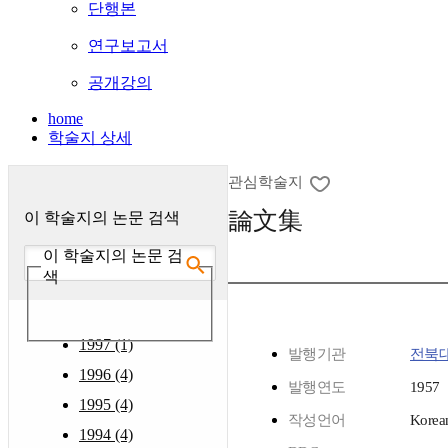
단행본
연구보고서
공개강의
home
학술지 상세
관심학술지
論文集
이 학술지의 논문 검색
이 학술지의 논문 검
색
1997 (1)
발행기관
전북
1996 (4)
발행연도
1957
1995 (4)
작성언어
Korea
1994 (4)