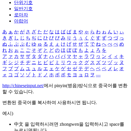
단위기호
일반기호
로마자
아랍어
あ
ぁ
か
が
さ
ざ
た
だ
な
は
ば
ぱ
ま
や
ゃ
ら
わ
ゎ
ん
い
ぃ
き
ぎ
し
じ
ち
ぢ
に
ひ
び
ぴ
み
り
う
ぅ
く
ぐ
す
ず
つ
づ
っ
ぬ
ふ
ぶ
ぷ
む
ゆ
ゅ
る
え
ぇ
け
げ
せ
ぜ
て
で
ね
へ
べ
ぺ
め
れ
お
ぉ
こ
ご
そ
ぞ
と
ど
の
ほ
ぼ
ぽ
も
よ
ょ
ろ
を
ア
ァ
カ
サ
ザ
タ
ダ
ナ
ハ
バ
パ
マ
ヤ
ャ
ラ
ワ
ヮ
ン
イ
ィ
キ
ギ
シ
ジ
チ
ヂ
ニ
ヒ
ビ
ピ
ミ
リ
ウ
ゥ
ク
グ
ス
ズ
ツ
ヅ
ッ
ヌ
フ
ブ
プ
ム
ユ
ュ
ル
エ
ェ
ケ
ゲ
セ
ゼ
テ
デ
ヘ
ベ
ペ
メ
レ
オ
ォ
コ
ゴ
ソ
ゾ
ト
ド
ノ
ホ
ボ
ポ
モ
ヨ
ョ
ロ
ヲ
―
http://chineseinput.net/
에서 pinyin(병음)방식으로 중국어를 변환
할 수 있습니다.
변환된 중국어를 복사하여 사용하시면 됩니다.
예시)
中文 을 입력하시려면
zhongwen
을 입력하시고 space를
누르시면됩니다.