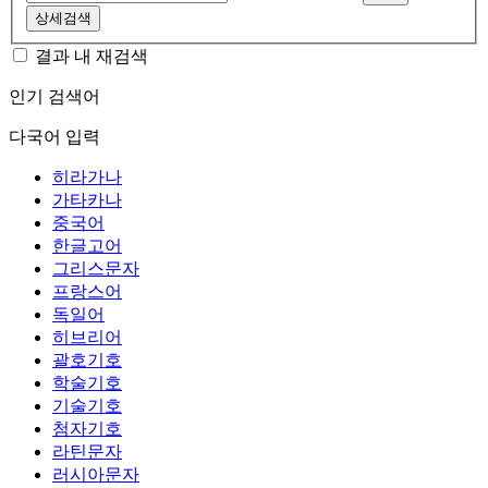
상세검색
결과 내 재검색
인기 검색어
다국어 입력
히라가나
가타카나
중국어
한글고어
그리스문자
프랑스어
독일어
히브리어
괄호기호
학술기호
기술기호
첨자기호
라틴문자
러시아문자