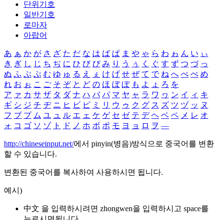
단위기호
일반기호
로마자
아랍어
あ
ぁ
か
が
さ
ざ
た
だ
な
は
ば
ぱ
ま
や
ゃ
ら
わ
ゎ
ん
い
ぃ
き
ぎ
し
じ
ち
ぢ
に
ひ
び
ぴ
み
り
う
ぅ
く
ぐ
す
ず
つ
づ
っ
ぬ
ふ
ぶ
ぷ
む
ゆ
ゅ
る
え
ぇ
け
げ
せ
ぜ
て
で
ね
へ
べ
ぺ
め
れ
お
ぉ
こ
ご
そ
ぞ
と
ど
の
ほ
ぼ
ぽ
も
よ
ょ
ろ
を
ア
ァ
カ
サ
ザ
タ
ダ
ナ
ハ
バ
パ
マ
ヤ
ャ
ラ
ワ
ヮ
ン
イ
ィ
キ
ギ
シ
ジ
チ
ヂ
ニ
ヒ
ビ
ピ
ミ
リ
ウ
ゥ
ク
グ
ス
ズ
ツ
ヅ
ッ
ヌ
フ
ブ
プ
ム
ユ
ュ
ル
エ
ェ
ケ
ゲ
セ
ゼ
テ
デ
ヘ
ベ
ペ
メ
レ
オ
ォ
コ
ゴ
ソ
ゾ
ト
ド
ノ
ホ
ボ
ポ
モ
ヨ
ョ
ロ
ヲ
―
http://chineseinput.net/
에서 pinyin(병음)방식으로 중국어를 변환
할 수 있습니다.
변환된 중국어를 복사하여 사용하시면 됩니다.
예시)
中文 을 입력하시려면
zhongwen
을 입력하시고 space를
누르시면됩니다.