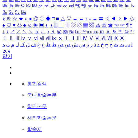
㎒
㎓
㎔
Ω
㏀
㏁
㎊
㎋
㎌
㏖
㏅
㎭
㎮
㎯
㏛
㎩
㎪
㎫
㎬
㏝
㏐
㏓
㏃
㏉
㏜
㏆
§
※
☆
★
○
●
◎
◇
◆
□
■
△
▽
→
←
↑
↓
↔
〓
◁
◀
▷
▶
♤
♠
♡
♥
♧
♣
⊙
◈
▣
◐
◑
▒
▤
▥
▨
▧
▦
▩
♨
☏
☎
☜
☞
¶
†
‡
↕
↗
↙
↖
↘
♭
♩
♪
♬
㉿
㈜
№
㏇
™
㏂
㏘
℡
＃
＆
＊
＠
ª
º
ⅰ
ⅱ
ⅲ
ⅳ
ⅴ
ⅵ
ⅶ
ⅷ
ⅸ
ⅹ
Ⅰ
Ⅱ
Ⅲ
Ⅳ
Ⅴ
Ⅵ
Ⅶ
Ⅷ
Ⅸ
Ⅹ
ا
ب
ت
ث
ج
ح
خ
د
ذ
ر
ز
س
ش
ص
ض
ط
ظ
ع
غ
ف
ق
ک
ل
م
ن
ه
و
ی
닫기
통합검색
국내학술논문
학위논문
해외학술논문
학술지