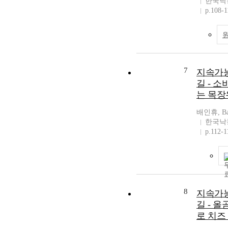
한국낙
p.108-1
7
지속가
길 - 
는 목
배인휴, Bae
한국낙
p.112-1
8
지속가
길 - 
로 치즈