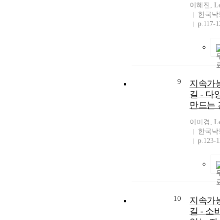
이혜진, Lee
한국낙
p.117-1
9
지속가
길 - 
만드는 
이미경, Lee
한국낙
p.123-
10
지속가
길 - 소