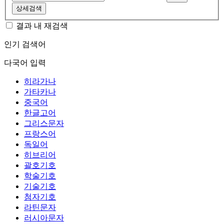
상세검색
결과 내 재검색
인기 검색어
다국어 입력
히라가나
가타카나
중국어
한글고어
그리스문자
프랑스어
독일어
히브리어
괄호기호
학술기호
기술기호
첨자기호
라틴문자
러시아문자