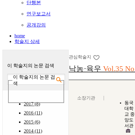
단행본
연구보고서
공개강의
home
학술지 상세
관심학술지
이 학술지의 논문 검색
낙농·육우
Vol.35 No
이 학술지의 논문 검
색
소장기관
동국
2017 (8)
대학
2016 (11)
교 중
앙도
2015 (6)
서관
2014 (11)