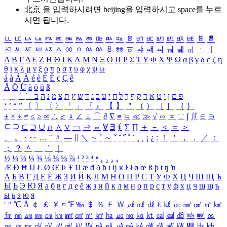
北京 을 입력하시려면
beijing
을 입력하시고 space를 누르
시면 됩니다.
ㅥ
ㅦ
ㅧ
ㅨ
ㅩ
ㅪ
ㅫ
ㅬ
ㅭ
ㅮ
ㅯ
ㅰ
ㅱ
ㅲ
ㅳ
ㅴ
ㅵ
ㅶ
ㅷ
ㅸ
ㅹ
ㅺ
ㅻ
ㅼ
ㅽ
ㅾ
ㅿ
ㆀ
ㆁ
ㆂ
ㆃ
ㆄ
ㆅ
ㆆ
ㆇ
ㆈ
ㆉ
ㆊ
ㆋ
ㆌ
ㆍ
ㆎ
Α
Β
Γ
Δ
Ε
Ζ
Η
Θ
Ι
Κ
Λ
Μ
Ν
Ξ
Ο
Π
Ρ
Σ
Τ
Υ
Φ
Χ
Ψ
Ω
α
β
γ
δ
ε
ζ
η
θ
ι
κ
λ
μ
ν
ξ
ο
π
ρ
σ
τ
υ
φ
χ
ψ
ω
á
à
Á
À
é
è
É
È
ç
Ç
ê
Ä
Ö
Ü
ä
ö
ü
ß
ְ
ֳ
ֲ
ֱ
ָ
ַ
ֵ
ֶ
ִ
ֹ
ּ
ֻ
ׂ
ׁ
ּ
ב
ה
נ
מ
צ
ת
ץ
ש
ד
ג
כ
ע
י
ח
ל
ך
ף
ק
ר
א
ט
ו
ן
ם
פ
‘
’
“
”
〔
〕
〈
〉
「
」
『
』
【
】
＂
（
）
［
］
｛
｝
±
×
÷
≠
≤
≥
∞
∴
♂
♀
∠
⊥
⌒
∂
∇
≡
≒
≪
≫
√
∽
∝
∵
∫
∬
∈
∋
⊆
⊇
⊂
⊃
∪
∩
∧
∨
￢
⇒
⇔
∀
∃
∮
∑
∏
＋
－
＜
＝
＞
、
。
·
‥
…
¨
〃
―
∥
＼
∼
´
～
ˇ
˘
˝
˚
˙
¸
˛
¡
¿
ː
！
＇
，
．
／
：
；
？
＾
＿
｀
｜
½
⅓
⅔
¼
¾
⅛
⅜
⅝
⅞
¹
²
³
⁴
ⁿ
₁
₂
₃
₄
Æ
Ð
Ħ
Ĳ
Ł
Ø
Œ
Þ
Ŧ
Ŋ
æ
đ
ð
ħ
ı
ĳ
ĸ
ŀ
ł
ø
œ
ß
þ
ŧ
ŋ
ŉ
А
Б
В
Г
Д
Е
Ё
Ж
З
И
Й
К
Л
М
Н
О
П
Р
С
Т
У
Ф
Х
Ц
Ч
Ш
Щ
Ъ
Ы
Ь
Э
Ю
Я
а
б
в
г
д
е
ё
ж
з
и
й
к
л
м
н
о
п
р
с
т
у
ф
х
ц
ч
ш
щ
ъ
ы
ь
э
ю
я
′
″
℃
Å
￠
￡
￥
¤
℉
‰
＄
％
Ｆ
￦
㎕
㎖
㎗
ℓ
㎘
㏄
㎣
㎤
㎥
㎦
㎙
㎚
㎛
㎜
㎝
㎞
㎟
㎠
㎡
㎢
㏊
㎍
㎎
㎏
㏏
㎈
㎉
㏈
㎧
㎨
㎰
㎱
㎲
㎳
㎴
㎵
㎶
㎷
㎸
㎹
㎀
㎁
㎂
㎃
㎄
㎺
㎻
㎽
㎾
㎿
㎐
㎑