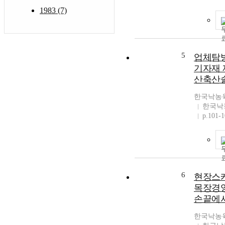
1983 (7)
5
업체탐방
기자재 
산축산솔
한국낙농
한국낙
p.101-
6
현장스케
목장경영
손끝에서
한국낙농