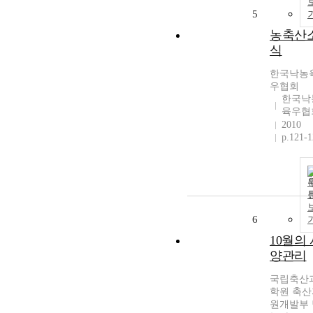
5
농축산
식
한국낙농
우협회
한국낙
육우협
2010
p.121-
6
10월의 
양관리
국립축산
학원 축산
원개발부 