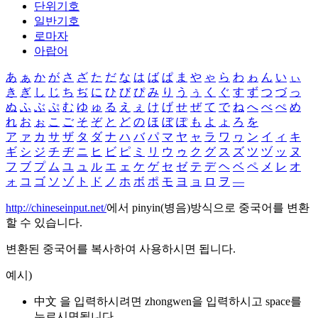
단위기호
일반기호
로마자
아랍어
あ
ぁ
か
が
さ
ざ
た
だ
な
は
ば
ぱ
ま
や
ゃ
ら
わ
ゎ
ん
い
ぃ
き
ぎ
し
じ
ち
ぢ
に
ひ
び
ぴ
み
り
う
ぅ
く
ぐ
す
ず
つ
づ
っ
ぬ
ふ
ぶ
ぷ
む
ゆ
ゅ
る
え
ぇ
け
げ
せ
ぜ
て
で
ね
へ
べ
ぺ
め
れ
お
ぉ
こ
ご
そ
ぞ
と
ど
の
ほ
ぼ
ぽ
も
よ
ょ
ろ
を
ア
ァ
カ
サ
ザ
タ
ダ
ナ
ハ
バ
パ
マ
ヤ
ャ
ラ
ワ
ヮ
ン
イ
ィ
キ
ギ
シ
ジ
チ
ヂ
ニ
ヒ
ビ
ピ
ミ
リ
ウ
ゥ
ク
グ
ス
ズ
ツ
ヅ
ッ
ヌ
フ
ブ
プ
ム
ユ
ュ
ル
エ
ェ
ケ
ゲ
セ
ゼ
テ
デ
ヘ
ベ
ペ
メ
レ
オ
ォ
コ
ゴ
ソ
ゾ
ト
ド
ノ
ホ
ボ
ポ
モ
ヨ
ョ
ロ
ヲ
―
http://chineseinput.net/
에서 pinyin(병음)방식으로 중국어를 변환
할 수 있습니다.
변환된 중국어를 복사하여 사용하시면 됩니다.
예시)
中文 을 입력하시려면
zhongwen
을 입력하시고 space를
누르시면됩니다.