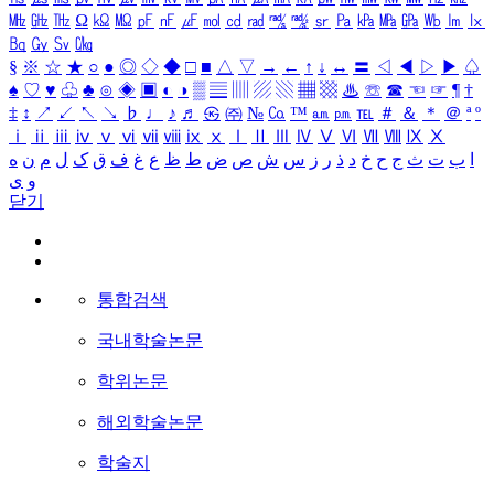
㎒
㎓
㎔
Ω
㏀
㏁
㎊
㎋
㎌
㏖
㏅
㎭
㎮
㎯
㏛
㎩
㎪
㎫
㎬
㏝
㏐
㏓
㏃
㏉
㏜
㏆
§
※
☆
★
○
●
◎
◇
◆
□
■
△
▽
→
←
↑
↓
↔
〓
◁
◀
▷
▶
♤
♠
♡
♥
♧
♣
⊙
◈
▣
◐
◑
▒
▤
▥
▨
▧
▦
▩
♨
☏
☎
☜
☞
¶
†
‡
↕
↗
↙
↖
↘
♭
♩
♪
♬
㉿
㈜
№
㏇
™
㏂
㏘
℡
＃
＆
＊
＠
ª
º
ⅰ
ⅱ
ⅲ
ⅳ
ⅴ
ⅵ
ⅶ
ⅷ
ⅸ
ⅹ
Ⅰ
Ⅱ
Ⅲ
Ⅳ
Ⅴ
Ⅵ
Ⅶ
Ⅷ
Ⅸ
Ⅹ
ا
ب
ت
ث
ج
ح
خ
د
ذ
ر
ز
س
ش
ص
ض
ط
ظ
ع
غ
ف
ق
ک
ل
م
ن
ه
و
ی
닫기
통합검색
국내학술논문
학위논문
해외학술논문
학술지