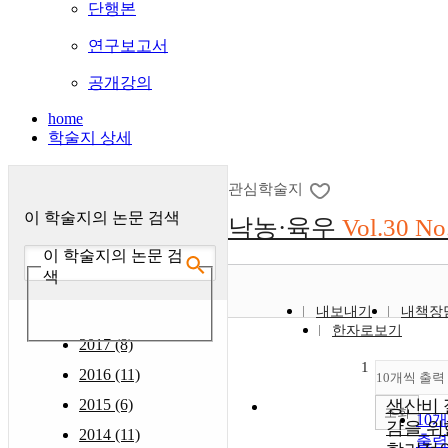
단행본
연구보고서
공개강의
home
학술지 상세
관심학술지
이 학술지의 논문 검색
낙농·육우
Vol.30 No
이 학술지의 논문 검
색
내보내기
내책장
한자로보기
2017 (8)
1
2016 (11)
10개씩 출력
2015 (6)
생산비 
조회
10
감을 위
2014 (11)
출력