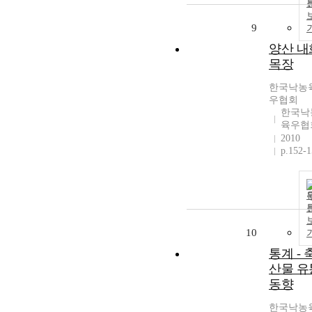
9
양산 내
목장
한국낙농
우협회
한국낙
육우협
2010
p.152-
10
통계 - 
산물 유
동향
한국낙농