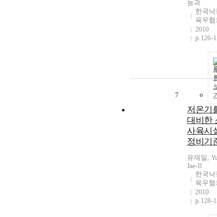
농과
한국낙
육우협
2010
p.126-
7
저온기
대비한 
사육시
정비기
유재일, Yu
Jae-Il
한국낙
육우협
2010
p.128-