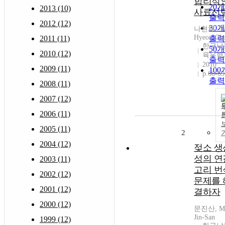
합리적
20
2013 (10)
사료선
출력
2012 (12)
30
나현채, Na
Hyeon-Ch
2011 (11)
출력
한국낙
50
2010 (12)
육우협
출력
2010
2009 (11)
10
p.66-69
출력
2008 (11)
2007 (12)
2006 (11)
2005 (11)
2
2004 (12)
젖소 생
성의 연
2003 (11)
고리 번
2002 (12)
문제를 
2001 (12)
결하자
2000 (12)
문진산, M
Jin-San
1999 (12)