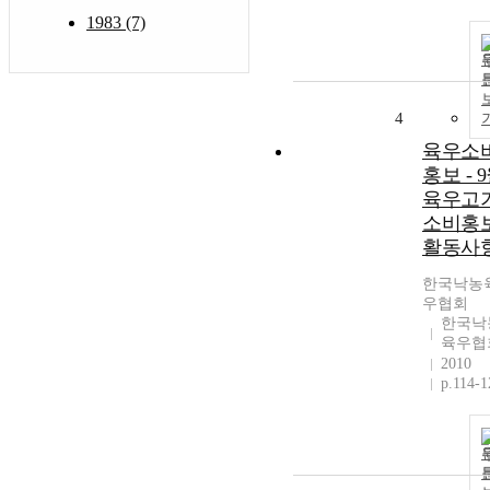
1983 (7)
4
육우소
홍보 - 
육우고
소비홍
활동사
한국낙농
우협회
한국낙
육우협
2010
p.114-1