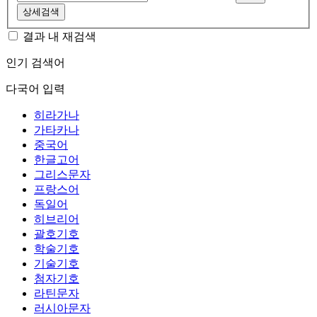
상세검색
결과 내 재검색
인기 검색어
다국어 입력
히라가나
가타카나
중국어
한글고어
그리스문자
프랑스어
독일어
히브리어
괄호기호
학술기호
기술기호
첨자기호
라틴문자
러시아문자