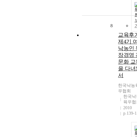
8
교육후기
제4기 
낙농인 
장경영 
문화 교
을 다녀
서
한국낙농
우협회
한국낙
육우협
2010
p.139-