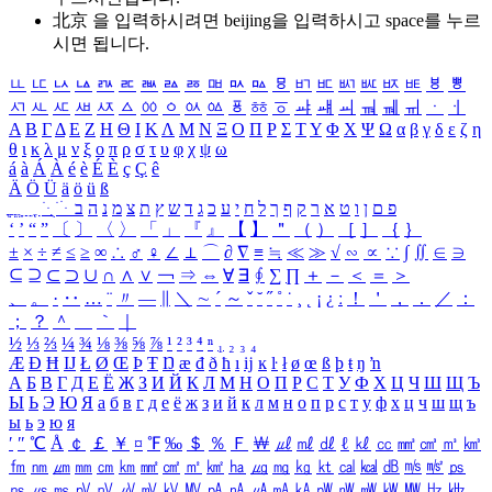
北京 을 입력하시려면
beijing
을 입력하시고 space를 누르
시면 됩니다.
ㅥ
ㅦ
ㅧ
ㅨ
ㅩ
ㅪ
ㅫ
ㅬ
ㅭ
ㅮ
ㅯ
ㅰ
ㅱ
ㅲ
ㅳ
ㅴ
ㅵ
ㅶ
ㅷ
ㅸ
ㅹ
ㅺ
ㅻ
ㅼ
ㅽ
ㅾ
ㅿ
ㆀ
ㆁ
ㆂ
ㆃ
ㆄ
ㆅ
ㆆ
ㆇ
ㆈ
ㆉ
ㆊ
ㆋ
ㆌ
ㆍ
ㆎ
Α
Β
Γ
Δ
Ε
Ζ
Η
Θ
Ι
Κ
Λ
Μ
Ν
Ξ
Ο
Π
Ρ
Σ
Τ
Υ
Φ
Χ
Ψ
Ω
α
β
γ
δ
ε
ζ
η
θ
ι
κ
λ
μ
ν
ξ
ο
π
ρ
σ
τ
υ
φ
χ
ψ
ω
á
à
Á
À
é
è
É
È
ç
Ç
ê
Ä
Ö
Ü
ä
ö
ü
ß
ְ
ֳ
ֲ
ֱ
ָ
ַ
ֵ
ֶ
ִ
ֹ
ּ
ֻ
ׂ
ׁ
ּ
ב
ה
נ
מ
צ
ת
ץ
ש
ד
ג
כ
ע
י
ח
ל
ך
ף
ק
ר
א
ט
ו
ן
ם
פ
‘
’
“
”
〔
〕
〈
〉
「
」
『
』
【
】
＂
（
）
［
］
｛
｝
±
×
÷
≠
≤
≥
∞
∴
♂
♀
∠
⊥
⌒
∂
∇
≡
≒
≪
≫
√
∽
∝
∵
∫
∬
∈
∋
⊆
⊇
⊂
⊃
∪
∩
∧
∨
￢
⇒
⇔
∀
∃
∮
∑
∏
＋
－
＜
＝
＞
、
。
·
‥
…
¨
〃
―
∥
＼
∼
´
～
ˇ
˘
˝
˚
˙
¸
˛
¡
¿
ː
！
＇
，
．
／
：
；
？
＾
＿
｀
｜
½
⅓
⅔
¼
¾
⅛
⅜
⅝
⅞
¹
²
³
⁴
ⁿ
₁
₂
₃
₄
Æ
Ð
Ħ
Ĳ
Ł
Ø
Œ
Þ
Ŧ
Ŋ
æ
đ
ð
ħ
ı
ĳ
ĸ
ŀ
ł
ø
œ
ß
þ
ŧ
ŋ
ŉ
А
Б
В
Г
Д
Е
Ё
Ж
З
И
Й
К
Л
М
Н
О
П
Р
С
Т
У
Ф
Х
Ц
Ч
Ш
Щ
Ъ
Ы
Ь
Э
Ю
Я
а
б
в
г
д
е
ё
ж
з
и
й
к
л
м
н
о
п
р
с
т
у
ф
х
ц
ч
ш
щ
ъ
ы
ь
э
ю
я
′
″
℃
Å
￠
￡
￥
¤
℉
‰
＄
％
Ｆ
￦
㎕
㎖
㎗
ℓ
㎘
㏄
㎣
㎤
㎥
㎦
㎙
㎚
㎛
㎜
㎝
㎞
㎟
㎠
㎡
㎢
㏊
㎍
㎎
㎏
㏏
㎈
㎉
㏈
㎧
㎨
㎰
㎱
㎲
㎳
㎴
㎵
㎶
㎷
㎸
㎹
㎀
㎁
㎂
㎃
㎄
㎺
㎻
㎽
㎾
㎿
㎐
㎑