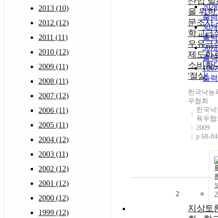
산업 발
20
2013 (10)
을 위한
출력
문조사 
2012 (12)
30
학교급
2011 (11)
출력
우유급
50
2010 (12)
제도화
출력
소비확
2009 (11)
10
'절실'
출력
2008 (11)
한국낙농
2007 (12)
우협회
2006 (11)
한국낙
육우협
2005 (11)
2009
p.68-84
2004 (12)
2003 (11)
2002 (12)
2001 (12)
2
2000 (12)
지상토
1999 (12)