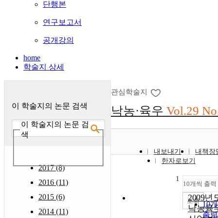
단행본
연구보고서
공개강의
home
학술지 상세
관심학술지
이 학술지의 논문 검색
낙농·육우
Vol.29 No
이 학술지의 논문 검
색
내보내기
내책장
한자로보기
2017 (8)
1
2016 (11)
10개씩 출력
2015 (6)
2009년
조회
10
낙농육
2014 (11)
출력