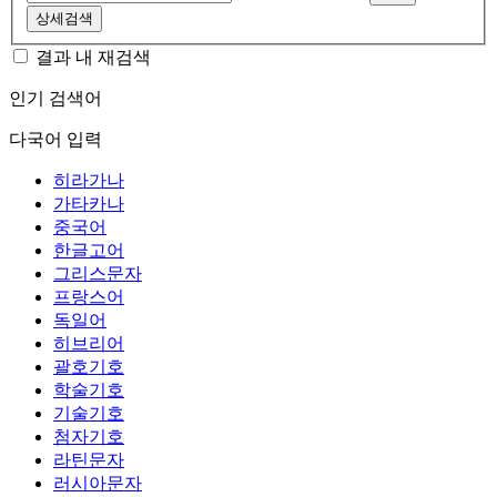
상세검색
결과 내 재검색
인기 검색어
다국어 입력
히라가나
가타카나
중국어
한글고어
그리스문자
프랑스어
독일어
히브리어
괄호기호
학술기호
기술기호
첨자기호
라틴문자
러시아문자