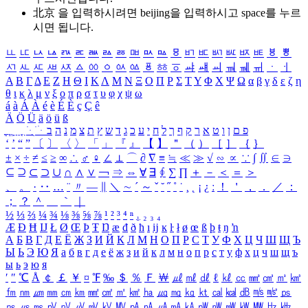
北京 을 입력하시려면
beijing
을 입력하시고 space를 누르
시면 됩니다.
ㅥ
ㅦ
ㅧ
ㅨ
ㅩ
ㅪ
ㅫ
ㅬ
ㅭ
ㅮ
ㅯ
ㅰ
ㅱ
ㅲ
ㅳ
ㅴ
ㅵ
ㅶ
ㅷ
ㅸ
ㅹ
ㅺ
ㅻ
ㅼ
ㅽ
ㅾ
ㅿ
ㆀ
ㆁ
ㆂ
ㆃ
ㆄ
ㆅ
ㆆ
ㆇ
ㆈ
ㆉ
ㆊ
ㆋ
ㆌ
ㆍ
ㆎ
Α
Β
Γ
Δ
Ε
Ζ
Η
Θ
Ι
Κ
Λ
Μ
Ν
Ξ
Ο
Π
Ρ
Σ
Τ
Υ
Φ
Χ
Ψ
Ω
α
β
γ
δ
ε
ζ
η
θ
ι
κ
λ
μ
ν
ξ
ο
π
ρ
σ
τ
υ
φ
χ
ψ
ω
á
à
Á
À
é
è
É
È
ç
Ç
ê
Ä
Ö
Ü
ä
ö
ü
ß
ְ
ֳ
ֲ
ֱ
ָ
ַ
ֵ
ֶ
ִ
ֹ
ּ
ֻ
ׂ
ׁ
ּ
ב
ה
נ
מ
צ
ת
ץ
ש
ד
ג
כ
ע
י
ח
ל
ך
ף
ק
ר
א
ט
ו
ן
ם
פ
‘
’
“
”
〔
〕
〈
〉
「
」
『
』
【
】
＂
（
）
［
］
｛
｝
±
×
÷
≠
≤
≥
∞
∴
♂
♀
∠
⊥
⌒
∂
∇
≡
≒
≪
≫
√
∽
∝
∵
∫
∬
∈
∋
⊆
⊇
⊂
⊃
∪
∩
∧
∨
￢
⇒
⇔
∀
∃
∮
∑
∏
＋
－
＜
＝
＞
、
。
·
‥
…
¨
〃
―
∥
＼
∼
´
～
ˇ
˘
˝
˚
˙
¸
˛
¡
¿
ː
！
＇
，
．
／
：
；
？
＾
＿
｀
｜
½
⅓
⅔
¼
¾
⅛
⅜
⅝
⅞
¹
²
³
⁴
ⁿ
₁
₂
₃
₄
Æ
Ð
Ħ
Ĳ
Ł
Ø
Œ
Þ
Ŧ
Ŋ
æ
đ
ð
ħ
ı
ĳ
ĸ
ŀ
ł
ø
œ
ß
þ
ŧ
ŋ
ŉ
А
Б
В
Г
Д
Е
Ё
Ж
З
И
Й
К
Л
М
Н
О
П
Р
С
Т
У
Ф
Х
Ц
Ч
Ш
Щ
Ъ
Ы
Ь
Э
Ю
Я
а
б
в
г
д
е
ё
ж
з
и
й
к
л
м
н
о
п
р
с
т
у
ф
х
ц
ч
ш
щ
ъ
ы
ь
э
ю
я
′
″
℃
Å
￠
￡
￥
¤
℉
‰
＄
％
Ｆ
￦
㎕
㎖
㎗
ℓ
㎘
㏄
㎣
㎤
㎥
㎦
㎙
㎚
㎛
㎜
㎝
㎞
㎟
㎠
㎡
㎢
㏊
㎍
㎎
㎏
㏏
㎈
㎉
㏈
㎧
㎨
㎰
㎱
㎲
㎳
㎴
㎵
㎶
㎷
㎸
㎹
㎀
㎁
㎂
㎃
㎄
㎺
㎻
㎽
㎾
㎿
㎐
㎑