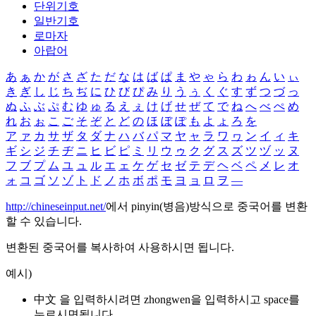
단위기호
일반기호
로마자
아랍어
あ
ぁ
か
が
さ
ざ
た
だ
な
は
ば
ぱ
ま
や
ゃ
ら
わ
ゎ
ん
い
ぃ
き
ぎ
し
じ
ち
ぢ
に
ひ
び
ぴ
み
り
う
ぅ
く
ぐ
す
ず
つ
づ
っ
ぬ
ふ
ぶ
ぷ
む
ゆ
ゅ
る
え
ぇ
け
げ
せ
ぜ
て
で
ね
へ
べ
ぺ
め
れ
お
ぉ
こ
ご
そ
ぞ
と
ど
の
ほ
ぼ
ぽ
も
よ
ょ
ろ
を
ア
ァ
カ
サ
ザ
タ
ダ
ナ
ハ
バ
パ
マ
ヤ
ャ
ラ
ワ
ヮ
ン
イ
ィ
キ
ギ
シ
ジ
チ
ヂ
ニ
ヒ
ビ
ピ
ミ
リ
ウ
ゥ
ク
グ
ス
ズ
ツ
ヅ
ッ
ヌ
フ
ブ
プ
ム
ユ
ュ
ル
エ
ェ
ケ
ゲ
セ
ゼ
テ
デ
ヘ
ベ
ペ
メ
レ
オ
ォ
コ
ゴ
ソ
ゾ
ト
ド
ノ
ホ
ボ
ポ
モ
ヨ
ョ
ロ
ヲ
―
http://chineseinput.net/
에서 pinyin(병음)방식으로 중국어를 변환
할 수 있습니다.
변환된 중국어를 복사하여 사용하시면 됩니다.
예시)
中文 을 입력하시려면
zhongwen
을 입력하시고 space를
누르시면됩니다.