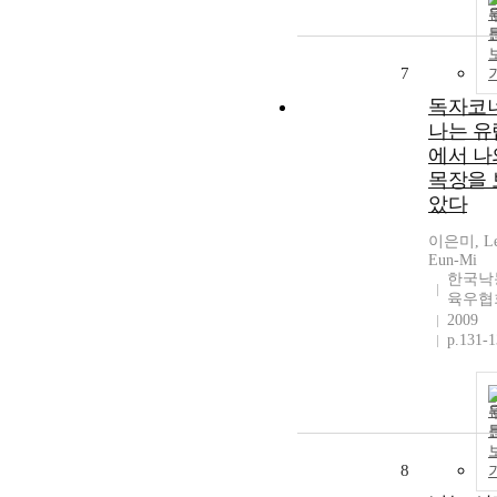
7
독자코너
나는 유
에서 나
목장을 
았다
이은미, Le
Eun-Mi
한국낙
육우협
2009
p.131-
8