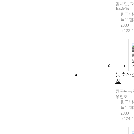
김재민, Ki
Jae-Min
한국낙
육우협
2009
p.122-
6
농축산
식
한국낙농
우협회
한국낙
육우협
2009
p.124-