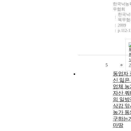
한국낙농
우협회
한국낙
육우협
2009
p.112-1
5
동업자 
신 잃은
업체 농
자산 쿼
의 일방
삭감 앞
농가 동
구하는
마땅