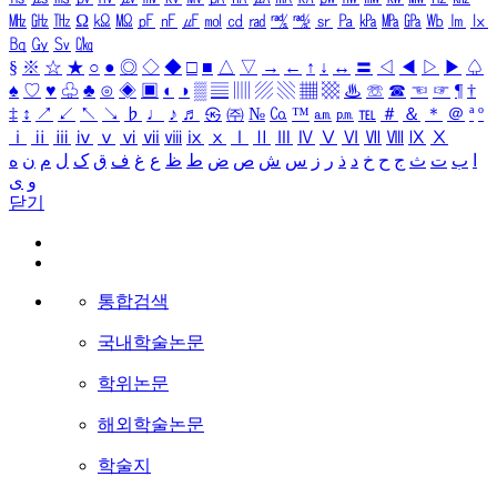
㎒
㎓
㎔
Ω
㏀
㏁
㎊
㎋
㎌
㏖
㏅
㎭
㎮
㎯
㏛
㎩
㎪
㎫
㎬
㏝
㏐
㏓
㏃
㏉
㏜
㏆
§
※
☆
★
○
●
◎
◇
◆
□
■
△
▽
→
←
↑
↓
↔
〓
◁
◀
▷
▶
♤
♠
♡
♥
♧
♣
⊙
◈
▣
◐
◑
▒
▤
▥
▨
▧
▦
▩
♨
☏
☎
☜
☞
¶
†
‡
↕
↗
↙
↖
↘
♭
♩
♪
♬
㉿
㈜
№
㏇
™
㏂
㏘
℡
＃
＆
＊
＠
ª
º
ⅰ
ⅱ
ⅲ
ⅳ
ⅴ
ⅵ
ⅶ
ⅷ
ⅸ
ⅹ
Ⅰ
Ⅱ
Ⅲ
Ⅳ
Ⅴ
Ⅵ
Ⅶ
Ⅷ
Ⅸ
Ⅹ
ا
ب
ت
ث
ج
ح
خ
د
ذ
ر
ز
س
ش
ص
ض
ط
ظ
ع
غ
ف
ق
ک
ل
م
ن
ه
و
ی
닫기
통합검색
국내학술논문
학위논문
해외학술논문
학술지