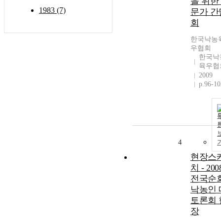
을 위한
1983 (7)
문가 간
회
한국낙농
우협회
한국낙
육우협
2009
p.96-10
4
현장스
치 - 200
전국순
낙농인 
토론회 
장