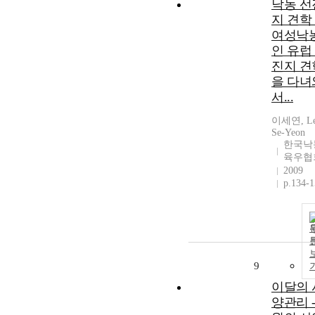
낙농 선
지 견학 
여성낙
인 유럽
진지 견
을 다녀
서...
이세연, Le
Se-Yeon
한국낙
육우협
2009
p.134-
9
이달의 
양관리 -