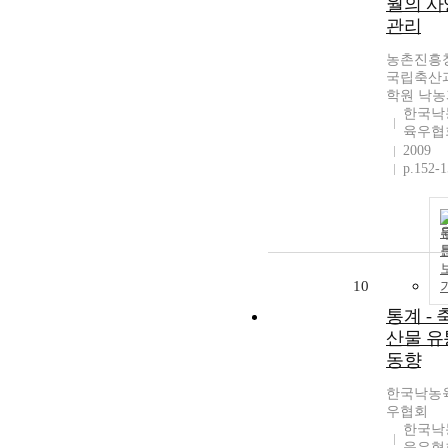
월의 사
관리
농촌진흥
국립축산
학원 낙농
한국낙
육우협
2009
p.152-
10
통계 - 
산물 유
동향
한국낙농
우협회
한국낙
육우협