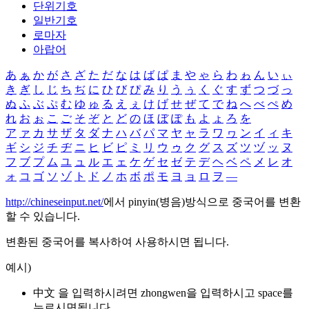
단위기호
일반기호
로마자
아랍어
あ
ぁ
か
が
さ
ざ
た
だ
な
は
ば
ぱ
ま
や
ゃ
ら
わ
ゎ
ん
い
ぃ
き
ぎ
し
じ
ち
ぢ
に
ひ
び
ぴ
み
り
う
ぅ
く
ぐ
す
ず
つ
づ
っ
ぬ
ふ
ぶ
ぷ
む
ゆ
ゅ
る
え
ぇ
け
げ
せ
ぜ
て
で
ね
へ
べ
ぺ
め
れ
お
ぉ
こ
ご
そ
ぞ
と
ど
の
ほ
ぼ
ぽ
も
よ
ょ
ろ
を
ア
ァ
カ
サ
ザ
タ
ダ
ナ
ハ
バ
パ
マ
ヤ
ャ
ラ
ワ
ヮ
ン
イ
ィ
キ
ギ
シ
ジ
チ
ヂ
ニ
ヒ
ビ
ピ
ミ
リ
ウ
ゥ
ク
グ
ス
ズ
ツ
ヅ
ッ
ヌ
フ
ブ
プ
ム
ユ
ュ
ル
エ
ェ
ケ
ゲ
セ
ゼ
テ
デ
ヘ
ベ
ペ
メ
レ
オ
ォ
コ
ゴ
ソ
ゾ
ト
ド
ノ
ホ
ボ
ポ
モ
ヨ
ョ
ロ
ヲ
―
http://chineseinput.net/
에서 pinyin(병음)방식으로 중국어를 변환
할 수 있습니다.
변환된 중국어를 복사하여 사용하시면 됩니다.
예시)
中文 을 입력하시려면
zhongwen
을 입력하시고 space를
누르시면됩니다.