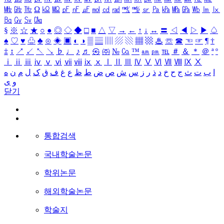
㎒
㎓
㎔
Ω
㏀
㏁
㎊
㎋
㎌
㏖
㏅
㎭
㎮
㎯
㏛
㎩
㎪
㎫
㎬
㏝
㏐
㏓
㏃
㏉
㏜
㏆
§
※
☆
★
○
●
◎
◇
◆
□
■
△
▽
→
←
↑
↓
↔
〓
◁
◀
▷
▶
♤
♠
♡
♥
♧
♣
⊙
◈
▣
◐
◑
▒
▤
▥
▨
▧
▦
▩
♨
☏
☎
☜
☞
¶
†
‡
↕
↗
↙
↖
↘
♭
♩
♪
♬
㉿
㈜
№
㏇
™
㏂
㏘
℡
＃
＆
＊
＠
ª
º
ⅰ
ⅱ
ⅲ
ⅳ
ⅴ
ⅵ
ⅶ
ⅷ
ⅸ
ⅹ
Ⅰ
Ⅱ
Ⅲ
Ⅳ
Ⅴ
Ⅵ
Ⅶ
Ⅷ
Ⅸ
Ⅹ
ا
ب
ت
ث
ج
ح
خ
د
ذ
ر
ز
س
ش
ص
ض
ط
ظ
ع
غ
ف
ق
ک
ل
م
ن
ه
و
ی
닫기
통합검색
국내학술논문
학위논문
해외학술논문
학술지