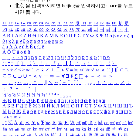
北京 을 입력하시려면
beijing
을 입력하시고 space를 누르
시면 됩니다.
ㅥ
ㅦ
ㅧ
ㅨ
ㅩ
ㅪ
ㅫ
ㅬ
ㅭ
ㅮ
ㅯ
ㅰ
ㅱ
ㅲ
ㅳ
ㅴ
ㅵ
ㅶ
ㅷ
ㅸ
ㅹ
ㅺ
ㅻ
ㅼ
ㅽ
ㅾ
ㅿ
ㆀ
ㆁ
ㆂ
ㆃ
ㆄ
ㆅ
ㆆ
ㆇ
ㆈ
ㆉ
ㆊ
ㆋ
ㆌ
ㆍ
ㆎ
Α
Β
Γ
Δ
Ε
Ζ
Η
Θ
Ι
Κ
Λ
Μ
Ν
Ξ
Ο
Π
Ρ
Σ
Τ
Υ
Φ
Χ
Ψ
Ω
α
β
γ
δ
ε
ζ
η
θ
ι
κ
λ
μ
ν
ξ
ο
π
ρ
σ
τ
υ
φ
χ
ψ
ω
á
à
Á
À
é
è
É
È
ç
Ç
ê
Ä
Ö
Ü
ä
ö
ü
ß
ְ
ֳ
ֲ
ֱ
ָ
ַ
ֵ
ֶ
ִ
ֹ
ּ
ֻ
ׂ
ׁ
ּ
ב
ה
נ
מ
צ
ת
ץ
ש
ד
ג
כ
ע
י
ח
ל
ך
ף
ק
ר
א
ט
ו
ן
ם
פ
‘
’
“
”
〔
〕
〈
〉
「
」
『
』
【
】
＂
（
）
［
］
｛
｝
±
×
÷
≠
≤
≥
∞
∴
♂
♀
∠
⊥
⌒
∂
∇
≡
≒
≪
≫
√
∽
∝
∵
∫
∬
∈
∋
⊆
⊇
⊂
⊃
∪
∩
∧
∨
￢
⇒
⇔
∀
∃
∮
∑
∏
＋
－
＜
＝
＞
、
。
·
‥
…
¨
〃
―
∥
＼
∼
´
～
ˇ
˘
˝
˚
˙
¸
˛
¡
¿
ː
！
＇
，
．
／
：
；
？
＾
＿
｀
｜
½
⅓
⅔
¼
¾
⅛
⅜
⅝
⅞
¹
²
³
⁴
ⁿ
₁
₂
₃
₄
Æ
Ð
Ħ
Ĳ
Ł
Ø
Œ
Þ
Ŧ
Ŋ
æ
đ
ð
ħ
ı
ĳ
ĸ
ŀ
ł
ø
œ
ß
þ
ŧ
ŋ
ŉ
А
Б
В
Г
Д
Е
Ё
Ж
З
И
Й
К
Л
М
Н
О
П
Р
С
Т
У
Ф
Х
Ц
Ч
Ш
Щ
Ъ
Ы
Ь
Э
Ю
Я
а
б
в
г
д
е
ё
ж
з
и
й
к
л
м
н
о
п
р
с
т
у
ф
х
ц
ч
ш
щ
ъ
ы
ь
э
ю
я
′
″
℃
Å
￠
￡
￥
¤
℉
‰
＄
％
Ｆ
￦
㎕
㎖
㎗
ℓ
㎘
㏄
㎣
㎤
㎥
㎦
㎙
㎚
㎛
㎜
㎝
㎞
㎟
㎠
㎡
㎢
㏊
㎍
㎎
㎏
㏏
㎈
㎉
㏈
㎧
㎨
㎰
㎱
㎲
㎳
㎴
㎵
㎶
㎷
㎸
㎹
㎀
㎁
㎂
㎃
㎄
㎺
㎻
㎽
㎾
㎿
㎐
㎑