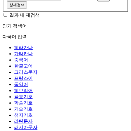
상세검색
결과 내 재검색
인기 검색어
다국어 입력
히라가나
가타카나
중국어
한글고어
그리스문자
프랑스어
독일어
히브리어
괄호기호
학술기호
기술기호
첨자기호
라틴문자
러시아문자