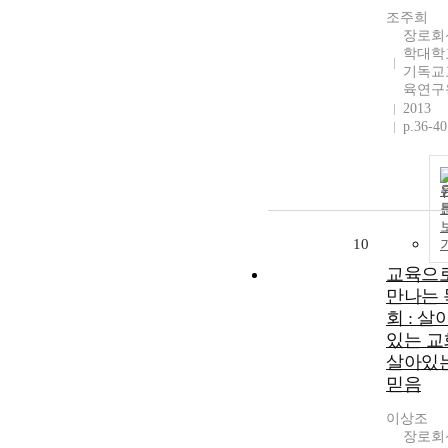
조주희
장로회
학대학
기독교
육연구
2013
p.36-40
10
교육으
만나는 
회 : 살
있는 교
살아있
믿음
이상조
장로회