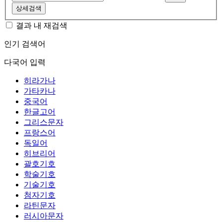
상세검색
결과 내 재검색
인기 검색어
다국어 입력
히라가나
가타카나
중국어
한글고어
그리스문자
프랑스어
독일어
히브리어
괄호기호
학술기호
기술기호
첨자기호
라틴문자
러시아문자