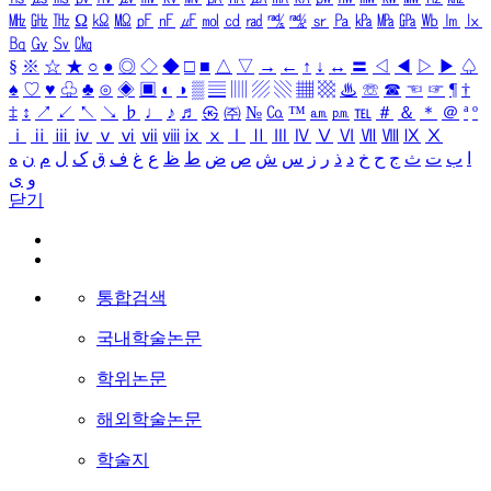
㎒
㎓
㎔
Ω
㏀
㏁
㎊
㎋
㎌
㏖
㏅
㎭
㎮
㎯
㏛
㎩
㎪
㎫
㎬
㏝
㏐
㏓
㏃
㏉
㏜
㏆
§
※
☆
★
○
●
◎
◇
◆
□
■
△
▽
→
←
↑
↓
↔
〓
◁
◀
▷
▶
♤
♠
♡
♥
♧
♣
⊙
◈
▣
◐
◑
▒
▤
▥
▨
▧
▦
▩
♨
☏
☎
☜
☞
¶
†
‡
↕
↗
↙
↖
↘
♭
♩
♪
♬
㉿
㈜
№
㏇
™
㏂
㏘
℡
＃
＆
＊
＠
ª
º
ⅰ
ⅱ
ⅲ
ⅳ
ⅴ
ⅵ
ⅶ
ⅷ
ⅸ
ⅹ
Ⅰ
Ⅱ
Ⅲ
Ⅳ
Ⅴ
Ⅵ
Ⅶ
Ⅷ
Ⅸ
Ⅹ
ا
ب
ت
ث
ج
ح
خ
د
ذ
ر
ز
س
ش
ص
ض
ط
ظ
ع
غ
ف
ق
ک
ل
م
ن
ه
و
ی
닫기
통합검색
국내학술논문
학위논문
해외학술논문
학술지