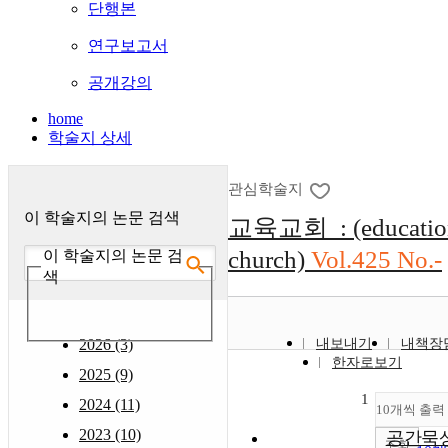
단행본
연구보고서
공개강의
home
학술지 상세
관심학술지
이 학술지의 논문 검색
교육교회 : (educatio
church)
Vol.425 No.-
이 학술지의 논문 검
색
2026 (3)
내보내기
내책장
한자로보기
2025 (9)
1
2024 (11)
10개씩 출력
2023 (10)
공간묵
조회