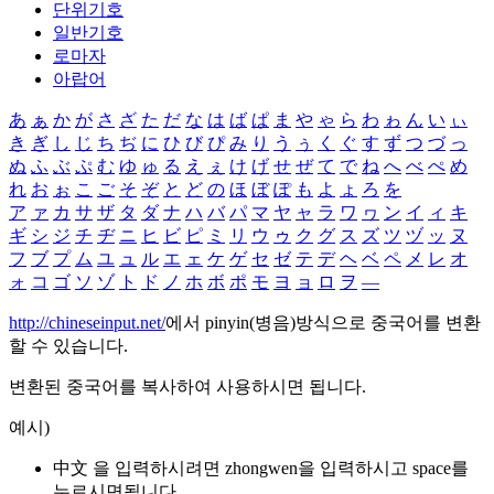
단위기호
일반기호
로마자
아랍어
あ
ぁ
か
が
さ
ざ
た
だ
な
は
ば
ぱ
ま
や
ゃ
ら
わ
ゎ
ん
い
ぃ
き
ぎ
し
じ
ち
ぢ
に
ひ
び
ぴ
み
り
う
ぅ
く
ぐ
す
ず
つ
づ
っ
ぬ
ふ
ぶ
ぷ
む
ゆ
ゅ
る
え
ぇ
け
げ
せ
ぜ
て
で
ね
へ
べ
ぺ
め
れ
お
ぉ
こ
ご
そ
ぞ
と
ど
の
ほ
ぼ
ぽ
も
よ
ょ
ろ
を
ア
ァ
カ
サ
ザ
タ
ダ
ナ
ハ
バ
パ
マ
ヤ
ャ
ラ
ワ
ヮ
ン
イ
ィ
キ
ギ
シ
ジ
チ
ヂ
ニ
ヒ
ビ
ピ
ミ
リ
ウ
ゥ
ク
グ
ス
ズ
ツ
ヅ
ッ
ヌ
フ
ブ
プ
ム
ユ
ュ
ル
エ
ェ
ケ
ゲ
セ
ゼ
テ
デ
ヘ
ベ
ペ
メ
レ
オ
ォ
コ
ゴ
ソ
ゾ
ト
ド
ノ
ホ
ボ
ポ
モ
ヨ
ョ
ロ
ヲ
―
http://chineseinput.net/
에서 pinyin(병음)방식으로 중국어를 변환
할 수 있습니다.
변환된 중국어를 복사하여 사용하시면 됩니다.
예시)
中文 을 입력하시려면
zhongwen
을 입력하시고 space를
누르시면됩니다.