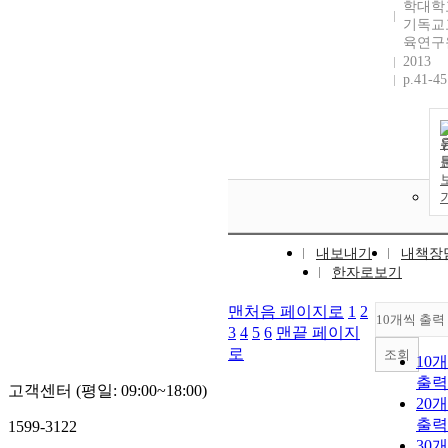
학대학
기독교
육연구
2013
p.41-45
내보내기
내책장
한자로보기
맨처음 페이지로
1
2
10개씩 출력
3
4
5
6
맨끝 페이지
로
조회
10
출력
고객센터 (평일: 09:00~18:00)
20
출력
1599-3122
30