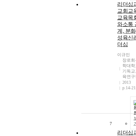
리더십
교회교
교육목
와소통 
계, 분화
성육신
더십
이규민
장로회
학대학
기독교
육연구
2013
p.14-21
7
리더십