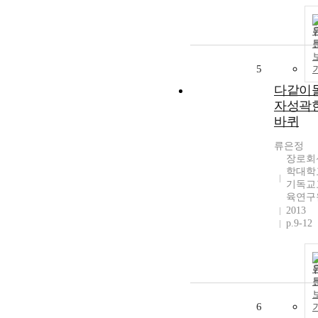
5
다같이
자성곽
바퀴
류은정
장로회
학대학
기독교
육연구
2013
p.9-12
6