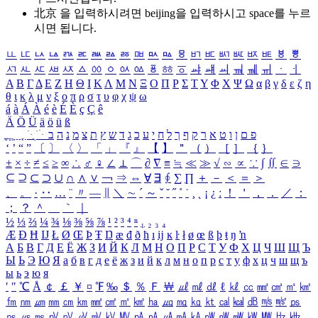
北京 을 입력하시려면
beijing
을 입력하시고 space를 누르
시면 됩니다.
ㅥ
ㅦ
ㅧ
ㅨ
ㅩ
ㅪ
ㅫ
ㅬ
ㅭ
ㅮ
ㅯ
ㅰ
ㅱ
ㅲ
ㅳ
ㅴ
ㅵ
ㅶ
ㅷ
ㅸ
ㅹ
ㅺ
ㅻ
ㅼ
ㅽ
ㅾ
ㅿ
ㆀ
ㆁ
ㆂ
ㆃ
ㆄ
ㆅ
ㆆ
ㆇ
ㆈ
ㆉ
ㆊ
ㆋ
ㆌ
ㆍ
ㆎ
Α
Β
Γ
Δ
Ε
Ζ
Η
Θ
Ι
Κ
Λ
Μ
Ν
Ξ
Ο
Π
Ρ
Σ
Τ
Υ
Φ
Χ
Ψ
Ω
α
β
γ
δ
ε
ζ
η
θ
ι
κ
λ
μ
ν
ξ
ο
π
ρ
σ
τ
υ
φ
χ
ψ
ω
á
à
Á
À
é
è
É
È
ç
Ç
ê
Ä
Ö
Ü
ä
ö
ü
ß
ְ
ֳ
ֲ
ֱ
ָ
ַ
ֵ
ֶ
ִ
ֹ
ּ
ֻ
ׂ
ׁ
ּ
ב
ה
נ
מ
צ
ת
ץ
ש
ד
ג
כ
ע
י
ח
ל
ך
ף
ק
ר
א
ט
ו
ן
ם
פ
‘
’
“
”
〔
〕
〈
〉
「
」
『
』
【
】
＂
（
）
［
］
｛
｝
±
×
÷
≠
≤
≥
∞
∴
♂
♀
∠
⊥
⌒
∂
∇
≡
≒
≪
≫
√
∽
∝
∵
∫
∬
∈
∋
⊆
⊇
⊂
⊃
∪
∩
∧
∨
￢
⇒
⇔
∀
∃
∮
∑
∏
＋
－
＜
＝
＞
、
。
·
‥
…
¨
〃
―
∥
＼
∼
´
～
ˇ
˘
˝
˚
˙
¸
˛
¡
¿
ː
！
＇
，
．
／
：
；
？
＾
＿
｀
｜
½
⅓
⅔
¼
¾
⅛
⅜
⅝
⅞
¹
²
³
⁴
ⁿ
₁
₂
₃
₄
Æ
Ð
Ħ
Ĳ
Ł
Ø
Œ
Þ
Ŧ
Ŋ
æ
đ
ð
ħ
ı
ĳ
ĸ
ŀ
ł
ø
œ
ß
þ
ŧ
ŋ
ŉ
А
Б
В
Г
Д
Е
Ё
Ж
З
И
Й
К
Л
М
Н
О
П
Р
С
Т
У
Ф
Х
Ц
Ч
Ш
Щ
Ъ
Ы
Ь
Э
Ю
Я
а
б
в
г
д
е
ё
ж
з
и
й
к
л
м
н
о
п
р
с
т
у
ф
х
ц
ч
ш
щ
ъ
ы
ь
э
ю
я
′
″
℃
Å
￠
￡
￥
¤
℉
‰
＄
％
Ｆ
￦
㎕
㎖
㎗
ℓ
㎘
㏄
㎣
㎤
㎥
㎦
㎙
㎚
㎛
㎜
㎝
㎞
㎟
㎠
㎡
㎢
㏊
㎍
㎎
㎏
㏏
㎈
㎉
㏈
㎧
㎨
㎰
㎱
㎲
㎳
㎴
㎵
㎶
㎷
㎸
㎹
㎀
㎁
㎂
㎃
㎄
㎺
㎻
㎽
㎾
㎿
㎐
㎑