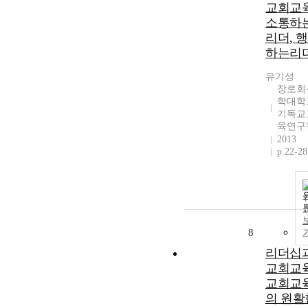
교회교
소통하
리더, 
하는리
유기성
장로회
학대학
기독교
육연구
2013
p.22-28
8
리더십
교회교
교회교
의 원활