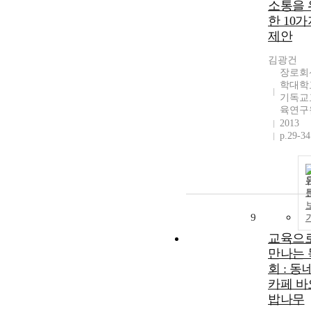
소통을 
한 10가
제안
김광건
장로회
학대학
기독교
육연구
2013
p.29-34
9
교육으
만나는 
회 : 동
카페 바
밥나무