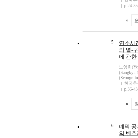
p.24-35
5
연소시간
의 열-
에 관한
노영희(You
(Sangkyu
(Seongmin
한국추
p.36-43
6
예막 공
의 벤추