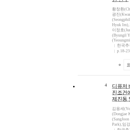
황창환(Cha
광진(Kwan
(Seongph
Hyuk Im)
이정호(Jun
(Byungil
(Yeoungmi
한국추
p.18-23
4
디퓨저 
진조건에
제진동 
김용세(Yon
(Dongjae
(SangJoo
Park),임강
한국추