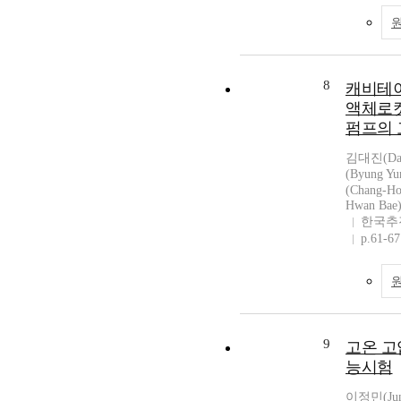
8
캐비테
액체로
펌프의 
김대진(Dae
(Byung Y
(Chang-H
Hwan Bae
한국추
p.61-67
9
고온 고
능시험
이정민(Jun