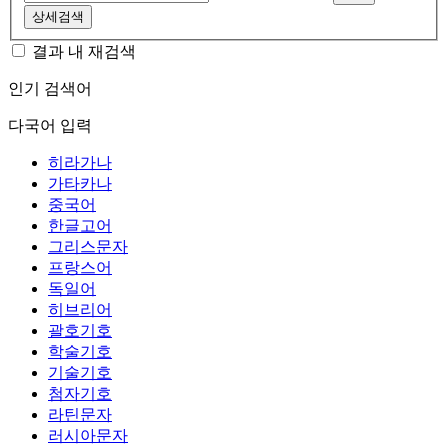
상세검색
결과 내 재검색
인기 검색어
다국어 입력
히라가나
가타카나
중국어
한글고어
그리스문자
프랑스어
독일어
히브리어
괄호기호
학술기호
기술기호
첨자기호
라틴문자
러시아문자