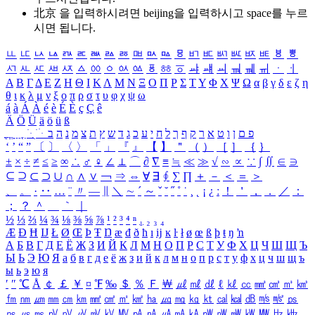
北京 을 입력하시려면
beijing
을 입력하시고 space를 누르
시면 됩니다.
ㅥ
ㅦ
ㅧ
ㅨ
ㅩ
ㅪ
ㅫ
ㅬ
ㅭ
ㅮ
ㅯ
ㅰ
ㅱ
ㅲ
ㅳ
ㅴ
ㅵ
ㅶ
ㅷ
ㅸ
ㅹ
ㅺ
ㅻ
ㅼ
ㅽ
ㅾ
ㅿ
ㆀ
ㆁ
ㆂ
ㆃ
ㆄ
ㆅ
ㆆ
ㆇ
ㆈ
ㆉ
ㆊ
ㆋ
ㆌ
ㆍ
ㆎ
Α
Β
Γ
Δ
Ε
Ζ
Η
Θ
Ι
Κ
Λ
Μ
Ν
Ξ
Ο
Π
Ρ
Σ
Τ
Υ
Φ
Χ
Ψ
Ω
α
β
γ
δ
ε
ζ
η
θ
ι
κ
λ
μ
ν
ξ
ο
π
ρ
σ
τ
υ
φ
χ
ψ
ω
á
à
Á
À
é
è
É
È
ç
Ç
ê
Ä
Ö
Ü
ä
ö
ü
ß
ְ
ֳ
ֲ
ֱ
ָ
ַ
ֵ
ֶ
ִ
ֹ
ּ
ֻ
ׂ
ׁ
ּ
ב
ה
נ
מ
צ
ת
ץ
ש
ד
ג
כ
ע
י
ח
ל
ך
ף
ק
ר
א
ט
ו
ן
ם
פ
‘
’
“
”
〔
〕
〈
〉
「
」
『
』
【
】
＂
（
）
［
］
｛
｝
±
×
÷
≠
≤
≥
∞
∴
♂
♀
∠
⊥
⌒
∂
∇
≡
≒
≪
≫
√
∽
∝
∵
∫
∬
∈
∋
⊆
⊇
⊂
⊃
∪
∩
∧
∨
￢
⇒
⇔
∀
∃
∮
∑
∏
＋
－
＜
＝
＞
、
。
·
‥
…
¨
〃
―
∥
＼
∼
´
～
ˇ
˘
˝
˚
˙
¸
˛
¡
¿
ː
！
＇
，
．
／
：
；
？
＾
＿
｀
｜
½
⅓
⅔
¼
¾
⅛
⅜
⅝
⅞
¹
²
³
⁴
ⁿ
₁
₂
₃
₄
Æ
Ð
Ħ
Ĳ
Ł
Ø
Œ
Þ
Ŧ
Ŋ
æ
đ
ð
ħ
ı
ĳ
ĸ
ŀ
ł
ø
œ
ß
þ
ŧ
ŋ
ŉ
А
Б
В
Г
Д
Е
Ё
Ж
З
И
Й
К
Л
М
Н
О
П
Р
С
Т
У
Ф
Х
Ц
Ч
Ш
Щ
Ъ
Ы
Ь
Э
Ю
Я
а
б
в
г
д
е
ё
ж
з
и
й
к
л
м
н
о
п
р
с
т
у
ф
х
ц
ч
ш
щ
ъ
ы
ь
э
ю
я
′
″
℃
Å
￠
￡
￥
¤
℉
‰
＄
％
Ｆ
￦
㎕
㎖
㎗
ℓ
㎘
㏄
㎣
㎤
㎥
㎦
㎙
㎚
㎛
㎜
㎝
㎞
㎟
㎠
㎡
㎢
㏊
㎍
㎎
㎏
㏏
㎈
㎉
㏈
㎧
㎨
㎰
㎱
㎲
㎳
㎴
㎵
㎶
㎷
㎸
㎹
㎀
㎁
㎂
㎃
㎄
㎺
㎻
㎽
㎾
㎿
㎐
㎑