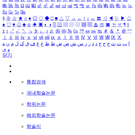
㎒
㎓
㎔
Ω
㏀
㏁
㎊
㎋
㎌
㏖
㏅
㎭
㎮
㎯
㏛
㎩
㎪
㎫
㎬
㏝
㏐
㏓
㏃
㏉
㏜
㏆
§
※
☆
★
○
●
◎
◇
◆
□
■
△
▽
→
←
↑
↓
↔
〓
◁
◀
▷
▶
♤
♠
♡
♥
♧
♣
⊙
◈
▣
◐
◑
▒
▤
▥
▨
▧
▦
▩
♨
☏
☎
☜
☞
¶
†
‡
↕
↗
↙
↖
↘
♭
♩
♪
♬
㉿
㈜
№
㏇
™
㏂
㏘
℡
＃
＆
＊
＠
ª
º
ⅰ
ⅱ
ⅲ
ⅳ
ⅴ
ⅵ
ⅶ
ⅷ
ⅸ
ⅹ
Ⅰ
Ⅱ
Ⅲ
Ⅳ
Ⅴ
Ⅵ
Ⅶ
Ⅷ
Ⅸ
Ⅹ
ا
ب
ت
ث
ج
ح
خ
د
ذ
ر
ز
س
ش
ص
ض
ط
ظ
ع
غ
ف
ق
ک
ل
م
ن
ه
و
ی
닫기
통합검색
국내학술논문
학위논문
해외학술논문
학술지