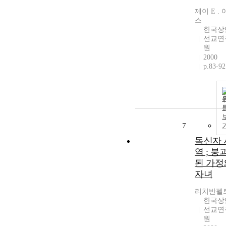
제이 E .
스
한국상
선교연
원
2000
p.83-92
7
독신자 
역 ; 붕
된 가정
자녀
리치반펠
한국상
선교연
원