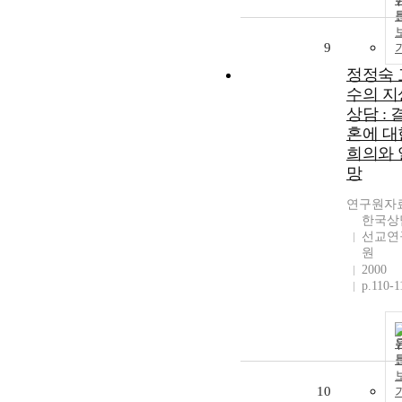
9
정정숙 
수의 지
상담 : 
혼에 대
희의와 
망
연구원자
한국상
선교연
원
2000
p.110-1
10