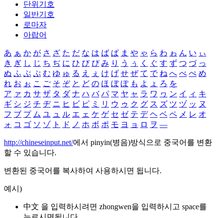
단위기호
일반기호
로마자
아랍어
あ
ぁ
か
が
さ
ざ
た
だ
な
は
ば
ぱ
ま
や
ゃ
ら
わ
ゎ
ん
い
ぃ
き
ぎ
し
じ
ち
ぢ
に
ひ
び
ぴ
み
り
う
ぅ
く
ぐ
す
ず
つ
づ
っ
ぬ
ふ
ぶ
ぷ
む
ゆ
ゅ
る
え
ぇ
け
げ
せ
ぜ
て
で
ね
へ
べ
ぺ
め
れ
お
ぉ
こ
ご
そ
ぞ
と
ど
の
ほ
ぼ
ぽ
も
よ
ょ
ろ
を
ア
ァ
カ
サ
ザ
タ
ダ
ナ
ハ
バ
パ
マ
ヤ
ャ
ラ
ワ
ヮ
ン
イ
ィ
キ
ギ
シ
ジ
チ
ヂ
ニ
ヒ
ビ
ピ
ミ
リ
ウ
ゥ
ク
グ
ス
ズ
ツ
ヅ
ッ
ヌ
フ
ブ
プ
ム
ユ
ュ
ル
エ
ェ
ケ
ゲ
セ
ゼ
テ
デ
ヘ
ベ
ペ
メ
レ
オ
ォ
コ
ゴ
ソ
ゾ
ト
ド
ノ
ホ
ボ
ポ
モ
ヨ
ョ
ロ
ヲ
―
http://chineseinput.net/
에서 pinyin(병음)방식으로 중국어를 변환
할 수 있습니다.
변환된 중국어를 복사하여 사용하시면 됩니다.
예시)
中文 을 입력하시려면
zhongwen
을 입력하시고 space를
누르시면됩니다.