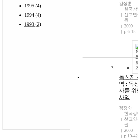
김상훈
1995 (4)
한국상
1994 (4)
선교연
원
1993 (2)
2000
p.6-18
3
독신자 
역 ; 독
자를 위
사역
정정숙
한국상
선교연
원
2000
p.19-42