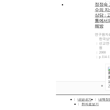
정정숙 
수의 지
상담 : 
통에서
해방
연구원자
한국상
선교연
원
2000
p.114-1
내보내기
내책장
한자로보기