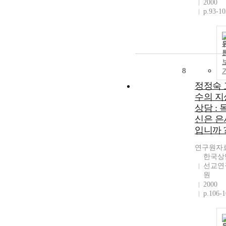
2000
p.93-10
8
정정숙 
수의 지
상담 : 
신은 은
입니까 
연구원자
한국상
선교연
원
2000
p.106-