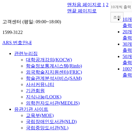
맨처음 페이지로
1
2
10개씩 출력
맨끝 페이지로
조회
10
고객센터 (평일: 09:00~18:00)
출력
20
1599-3122
출력
ARS 번호안내
30
출력
관련누리집
50
대학공개강의(KOCW)
출력
학술정보통계시스템(Rinfo)
10
외국학술지지원센터(FRIC)
출력
학술관계분석서비스(SAM)
사서커뮤니티
기관회원
지식나눔(LOOK)
의학전자도서관(MEDLIS)
유관기관 사이트
교육부(MOE)
국립장애인도서관(NLD)
국립중앙도서관(NL)