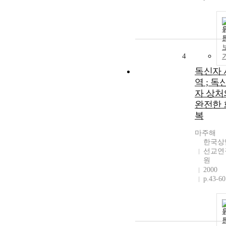
4
독신자 
역 ; 독
자 상처
완전한 
복
마주해
한국상
선교연
원
2000
p.43-60