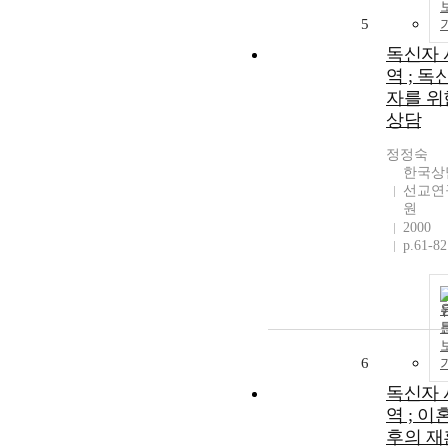
5
독신자 
역 ; 독
자를 위
상담
정정숙
한국상
선교연
원
2000
p.61-82
6
독신자 
역 ; 이
후의 재