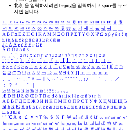
北京 을 입력하시려면
beijing
을 입력하시고 space를 누르
시면 됩니다.
ㅥ
ㅦ
ㅧ
ㅨ
ㅩ
ㅪ
ㅫ
ㅬ
ㅭ
ㅮ
ㅯ
ㅰ
ㅱ
ㅲ
ㅳ
ㅴ
ㅵ
ㅶ
ㅷ
ㅸ
ㅹ
ㅺ
ㅻ
ㅼ
ㅽ
ㅾ
ㅿ
ㆀ
ㆁ
ㆂ
ㆃ
ㆄ
ㆅ
ㆆ
ㆇ
ㆈ
ㆉ
ㆊ
ㆋ
ㆌ
ㆍ
ㆎ
Α
Β
Γ
Δ
Ε
Ζ
Η
Θ
Ι
Κ
Λ
Μ
Ν
Ξ
Ο
Π
Ρ
Σ
Τ
Υ
Φ
Χ
Ψ
Ω
α
β
γ
δ
ε
ζ
η
θ
ι
κ
λ
μ
ν
ξ
ο
π
ρ
σ
τ
υ
φ
χ
ψ
ω
á
à
Á
À
é
è
É
È
ç
Ç
ê
Ä
Ö
Ü
ä
ö
ü
ß
ְ
ֳ
ֲ
ֱ
ָ
ַ
ֵ
ֶ
ִ
ֹ
ּ
ֻ
ׂ
ׁ
ּ
ב
ה
נ
מ
צ
ת
ץ
ש
ד
ג
כ
ע
י
ח
ל
ך
ף
ק
ר
א
ט
ו
ן
ם
פ
‘
’
“
”
〔
〕
〈
〉
「
」
『
』
【
】
＂
（
）
［
］
｛
｝
±
×
÷
≠
≤
≥
∞
∴
♂
♀
∠
⊥
⌒
∂
∇
≡
≒
≪
≫
√
∽
∝
∵
∫
∬
∈
∋
⊆
⊇
⊂
⊃
∪
∩
∧
∨
￢
⇒
⇔
∀
∃
∮
∑
∏
＋
－
＜
＝
＞
、
。
·
‥
…
¨
〃
―
∥
＼
∼
´
～
ˇ
˘
˝
˚
˙
¸
˛
¡
¿
ː
！
＇
，
．
／
：
；
？
＾
＿
｀
｜
½
⅓
⅔
¼
¾
⅛
⅜
⅝
⅞
¹
²
³
⁴
ⁿ
₁
₂
₃
₄
Æ
Ð
Ħ
Ĳ
Ł
Ø
Œ
Þ
Ŧ
Ŋ
æ
đ
ð
ħ
ı
ĳ
ĸ
ŀ
ł
ø
œ
ß
þ
ŧ
ŋ
ŉ
А
Б
В
Г
Д
Е
Ё
Ж
З
И
Й
К
Л
М
Н
О
П
Р
С
Т
У
Ф
Х
Ц
Ч
Ш
Щ
Ъ
Ы
Ь
Э
Ю
Я
а
б
в
г
д
е
ё
ж
з
и
й
к
л
м
н
о
п
р
с
т
у
ф
х
ц
ч
ш
щ
ъ
ы
ь
э
ю
я
′
″
℃
Å
￠
￡
￥
¤
℉
‰
＄
％
Ｆ
￦
㎕
㎖
㎗
ℓ
㎘
㏄
㎣
㎤
㎥
㎦
㎙
㎚
㎛
㎜
㎝
㎞
㎟
㎠
㎡
㎢
㏊
㎍
㎎
㎏
㏏
㎈
㎉
㏈
㎧
㎨
㎰
㎱
㎲
㎳
㎴
㎵
㎶
㎷
㎸
㎹
㎀
㎁
㎂
㎃
㎄
㎺
㎻
㎽
㎾
㎿
㎐
㎑