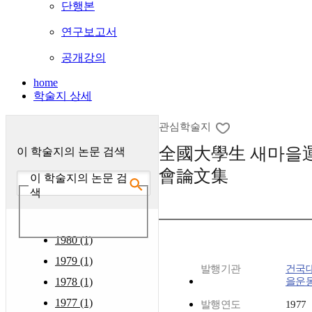
단행본
연구보고서
공개강의
home
학술지 상세
관심학술지
全國大學生 새마을
이 학술지의 논문 검색
會論文集
이 학술지의 논문 검
색
1980 (1)
1979 (1)
발행기관
건국
1978 (1)
을운
1977 (1)
발행연도
1977