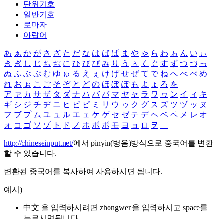
단위기호
일반기호
로마자
아랍어
あ
ぁ
か
が
さ
ざ
た
だ
な
は
ば
ぱ
ま
や
ゃ
ら
わ
ゎ
ん
い
ぃ
き
ぎ
し
じ
ち
ぢ
に
ひ
び
ぴ
み
り
う
ぅ
く
ぐ
す
ず
つ
づ
っ
ぬ
ふ
ぶ
ぷ
む
ゆ
ゅ
る
え
ぇ
け
げ
せ
ぜ
て
で
ね
へ
べ
ぺ
め
れ
お
ぉ
こ
ご
そ
ぞ
と
ど
の
ほ
ぼ
ぽ
も
よ
ょ
ろ
を
ア
ァ
カ
サ
ザ
タ
ダ
ナ
ハ
バ
パ
マ
ヤ
ャ
ラ
ワ
ヮ
ン
イ
ィ
キ
ギ
シ
ジ
チ
ヂ
ニ
ヒ
ビ
ピ
ミ
リ
ウ
ゥ
ク
グ
ス
ズ
ツ
ヅ
ッ
ヌ
フ
ブ
プ
ム
ユ
ュ
ル
エ
ェ
ケ
ゲ
セ
ゼ
テ
デ
ヘ
ベ
ペ
メ
レ
オ
ォ
コ
ゴ
ソ
ゾ
ト
ド
ノ
ホ
ボ
ポ
モ
ヨ
ョ
ロ
ヲ
―
http://chineseinput.net/
에서 pinyin(병음)방식으로 중국어를 변환
할 수 있습니다.
변환된 중국어를 복사하여 사용하시면 됩니다.
예시)
中文 을 입력하시려면
zhongwen
을 입력하시고 space를
누르시면됩니다.