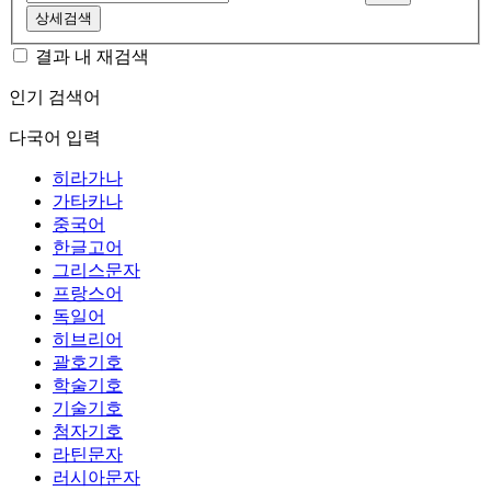
상세검색
결과 내 재검색
인기 검색어
다국어 입력
히라가나
가타카나
중국어
한글고어
그리스문자
프랑스어
독일어
히브리어
괄호기호
학술기호
기술기호
첨자기호
라틴문자
러시아문자