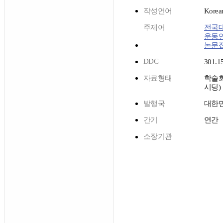
작성언어
Korea
주제어
전국
운동
논문
DDC
301.1
자료형태
학술
시딩)
발행국
대한
간기
연간
소장기관