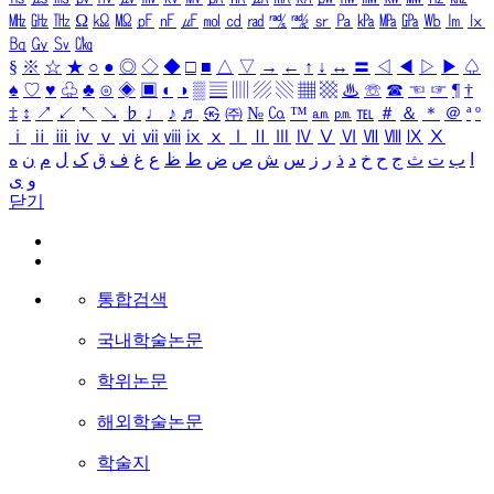
㎒
㎓
㎔
Ω
㏀
㏁
㎊
㎋
㎌
㏖
㏅
㎭
㎮
㎯
㏛
㎩
㎪
㎫
㎬
㏝
㏐
㏓
㏃
㏉
㏜
㏆
§
※
☆
★
○
●
◎
◇
◆
□
■
△
▽
→
←
↑
↓
↔
〓
◁
◀
▷
▶
♤
♠
♡
♥
♧
♣
⊙
◈
▣
◐
◑
▒
▤
▥
▨
▧
▦
▩
♨
☏
☎
☜
☞
¶
†
‡
↕
↗
↙
↖
↘
♭
♩
♪
♬
㉿
㈜
№
㏇
™
㏂
㏘
℡
＃
＆
＊
＠
ª
º
ⅰ
ⅱ
ⅲ
ⅳ
ⅴ
ⅵ
ⅶ
ⅷ
ⅸ
ⅹ
Ⅰ
Ⅱ
Ⅲ
Ⅳ
Ⅴ
Ⅵ
Ⅶ
Ⅷ
Ⅸ
Ⅹ
ا
ب
ت
ث
ج
ح
خ
د
ذ
ر
ز
س
ش
ص
ض
ط
ظ
ع
غ
ف
ق
ک
ل
م
ن
ه
و
ی
닫기
통합검색
국내학술논문
학위논문
해외학술논문
학술지