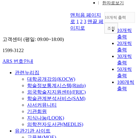
한자로보기
맨처음 페이지
10개씩 출력
로
1
2
3
맨끝 페
이지로
조회
10개씩
출력
고객센터 (평일: 09:00~18:00)
20개씩
출력
1599-3122
30개씩
ARS 번호안내
출력
50개씩
관련누리집
출력
대학공개강의(KOCW)
100개씩
학술정보통계시스템(Rinfo)
출력
외국학술지지원센터(FRIC)
학술관계분석서비스(SAM)
사서커뮤니티
기관회원
지식나눔(LOOK)
의학전자도서관(MEDLIS)
유관기관 사이트
교육부(MOE)