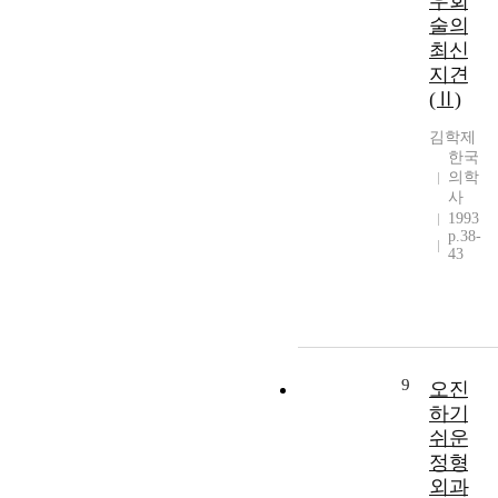
우회
술의
최신
지견
(Ⅱ)
김학제
한국
의학
사
1993
p.38-
43
9
오진
하기
쉬운
정형
외과