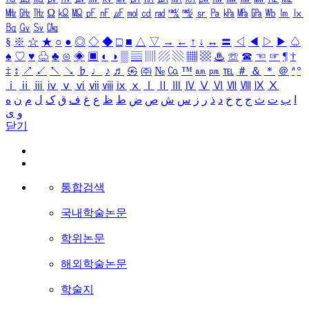
㎒
㎓
㎔
Ω
㏀
㏁
㎊
㎋
㎌
㏖
㏅
㎭
㎮
㎯
㏛
㎩
㎪
㎫
㎬
㏝
㏐
㏓
㏃
㏉
㏜
㏆
§
※
☆
★
○
●
◎
◇
◆
□
■
△
▽
→
←
↑
↓
↔
〓
◁
◀
▷
▶
♤
♠
♡
♥
♧
♣
⊙
◈
▣
◐
◑
▒
▤
▥
▨
▧
▦
▩
♨
☏
☎
☜
☞
¶
†
‡
↕
↗
↙
↖
↘
♭
♩
♪
♬
㉿
㈜
№
㏇
™
㏂
㏘
℡
＃
＆
＊
＠
ª
º
ⅰ
ⅱ
ⅲ
ⅳ
ⅴ
ⅵ
ⅶ
ⅷ
ⅸ
ⅹ
Ⅰ
Ⅱ
Ⅲ
Ⅳ
Ⅴ
Ⅵ
Ⅶ
Ⅷ
Ⅸ
Ⅹ
ا
ب
ت
ث
ج
ح
خ
د
ذ
ر
ز
س
ش
ص
ض
ط
ظ
ع
غ
ف
ق
ک
ل
م
ن
ه
و
ی
닫기
통합검색
국내학술논문
학위논문
해외학술논문
학술지