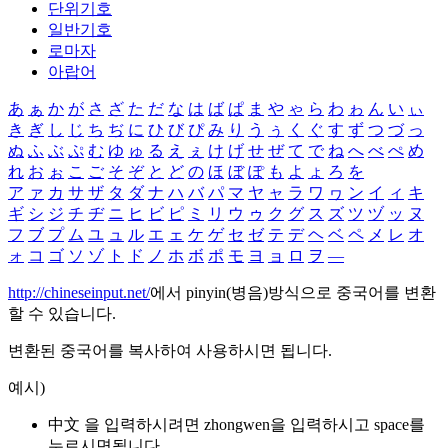
단위기호
일반기호
로마자
아랍어
あ
ぁ
か
が
さ
ざ
た
だ
な
は
ば
ぱ
ま
や
ゃ
ら
わ
ゎ
ん
い
ぃ
き
ぎ
し
じ
ち
ぢ
に
ひ
び
ぴ
み
り
う
ぅ
く
ぐ
す
ず
つ
づ
っ
ぬ
ふ
ぶ
ぷ
む
ゆ
ゅ
る
え
ぇ
け
げ
せ
ぜ
て
で
ね
へ
べ
ぺ
め
れ
お
ぉ
こ
ご
そ
ぞ
と
ど
の
ほ
ぼ
ぽ
も
よ
ょ
ろ
を
ア
ァ
カ
サ
ザ
タ
ダ
ナ
ハ
バ
パ
マ
ヤ
ャ
ラ
ワ
ヮ
ン
イ
ィ
キ
ギ
シ
ジ
チ
ヂ
ニ
ヒ
ビ
ピ
ミ
リ
ウ
ゥ
ク
グ
ス
ズ
ツ
ヅ
ッ
ヌ
フ
ブ
プ
ム
ユ
ュ
ル
エ
ェ
ケ
ゲ
セ
ゼ
テ
デ
ヘ
ベ
ペ
メ
レ
オ
ォ
コ
ゴ
ソ
ゾ
ト
ド
ノ
ホ
ボ
ポ
モ
ヨ
ョ
ロ
ヲ
―
http://chineseinput.net/
에서 pinyin(병음)방식으로 중국어를 변환
할 수 있습니다.
변환된 중국어를 복사하여 사용하시면 됩니다.
예시)
中文 을 입력하시려면
zhongwen
을 입력하시고 space를
누르시면됩니다.