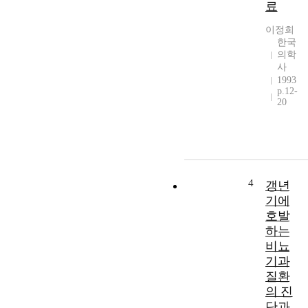
료
이정희
한국
의학
사
1993
p.12-
20
4
갱년
기에
호발
하는
비뇨
기과
질환
의 진
단과