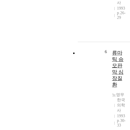
사
1993
p.26-
29
6
류마
틱 승
모판
막 심
장질
환
노영무
한국
의학
사
1993
p.30-
33