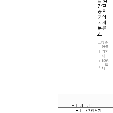
질 및
간질
증후
군의
국제
분류
법
고창준
한국
의학
사
1993
p.48-
54
내보내기
내책장담기