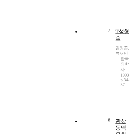
7
T성형
술
김잉곤,
류재만
한국
의학
사
1993
p.34-
37
8
관상
동맥