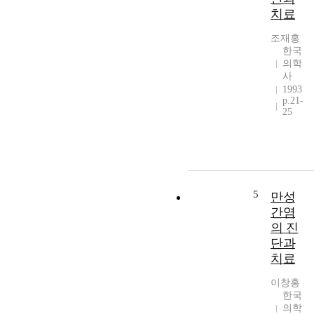
치료
조재홍
한국
의학
사
1993
p.21-
25
5
만성
간염
의 진
단과
치료
이창홍
한국
의학