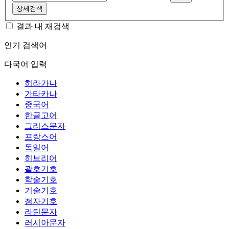
상세검색
결과 내 재검색
인기 검색어
다국어 입력
히라가나
가타카나
중국어
한글고어
그리스문자
프랑스어
독일어
히브리어
괄호기호
학술기호
기술기호
첨자기호
라틴문자
러시아문자