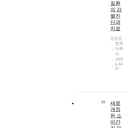
질환
의 감
별진
단과
치료
강군순
한국
의학
사
1993
p.44-
47
10
새로
개정
된 소
아간