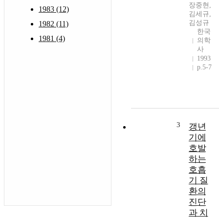
장중현,
1983 (12)
김세규,
김성규
1982 (11)
한국
1981 (4)
의학
사
1993
p.5-7
3
갱년
기에
호발
하는
호흡
기 질
환의
진단
과 치