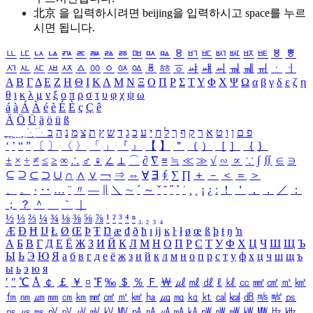
北京 을 입력하시려면
beijing
을 입력하시고 space를 누르
시면 됩니다.
ㅥ
ㅦ
ㅧ
ㅨ
ㅩ
ㅪ
ㅫ
ㅬ
ㅭ
ㅮ
ㅯ
ㅰ
ㅱ
ㅲ
ㅳ
ㅴ
ㅵ
ㅶ
ㅷ
ㅸ
ㅹ
ㅺ
ㅻ
ㅼ
ㅽ
ㅾ
ㅿ
ㆀ
ㆁ
ㆂ
ㆃ
ㆄ
ㆅ
ㆆ
ㆇ
ㆈ
ㆉ
ㆊ
ㆋ
ㆌ
ㆍ
ㆎ
Α
Β
Γ
Δ
Ε
Ζ
Η
Θ
Ι
Κ
Λ
Μ
Ν
Ξ
Ο
Π
Ρ
Σ
Τ
Υ
Φ
Χ
Ψ
Ω
α
β
γ
δ
ε
ζ
η
θ
ι
κ
λ
μ
ν
ξ
ο
π
ρ
σ
τ
υ
φ
χ
ψ
ω
á
à
Á
À
é
è
É
È
ç
Ç
ê
Ä
Ö
Ü
ä
ö
ü
ß
ְ
ֳ
ֲ
ֱ
ָ
ַ
ֵ
ֶ
ִ
ֹ
ּ
ֻ
ׂ
ׁ
ּ
ב
ה
נ
מ
צ
ת
ץ
ש
ד
ג
כ
ע
י
ח
ל
ך
ף
ק
ר
א
ט
ו
ן
ם
פ
‘
’
“
”
〔
〕
〈
〉
「
」
『
』
【
】
＂
（
）
［
］
｛
｝
±
×
÷
≠
≤
≥
∞
∴
♂
♀
∠
⊥
⌒
∂
∇
≡
≒
≪
≫
√
∽
∝
∵
∫
∬
∈
∋
⊆
⊇
⊂
⊃
∪
∩
∧
∨
￢
⇒
⇔
∀
∃
∮
∑
∏
＋
－
＜
＝
＞
、
。
·
‥
…
¨
〃
―
∥
＼
∼
´
～
ˇ
˘
˝
˚
˙
¸
˛
¡
¿
ː
！
＇
，
．
／
：
；
？
＾
＿
｀
｜
½
⅓
⅔
¼
¾
⅛
⅜
⅝
⅞
¹
²
³
⁴
ⁿ
₁
₂
₃
₄
Æ
Ð
Ħ
Ĳ
Ł
Ø
Œ
Þ
Ŧ
Ŋ
æ
đ
ð
ħ
ı
ĳ
ĸ
ŀ
ł
ø
œ
ß
þ
ŧ
ŋ
ŉ
А
Б
В
Г
Д
Е
Ё
Ж
З
И
Й
К
Л
М
Н
О
П
Р
С
Т
У
Ф
Х
Ц
Ч
Ш
Щ
Ъ
Ы
Ь
Э
Ю
Я
а
б
в
г
д
е
ё
ж
з
и
й
к
л
м
н
о
п
р
с
т
у
ф
х
ц
ч
ш
щ
ъ
ы
ь
э
ю
я
′
″
℃
Å
￠
￡
￥
¤
℉
‰
＄
％
Ｆ
￦
㎕
㎖
㎗
ℓ
㎘
㏄
㎣
㎤
㎥
㎦
㎙
㎚
㎛
㎜
㎝
㎞
㎟
㎠
㎡
㎢
㏊
㎍
㎎
㎏
㏏
㎈
㎉
㏈
㎧
㎨
㎰
㎱
㎲
㎳
㎴
㎵
㎶
㎷
㎸
㎹
㎀
㎁
㎂
㎃
㎄
㎺
㎻
㎽
㎾
㎿
㎐
㎑