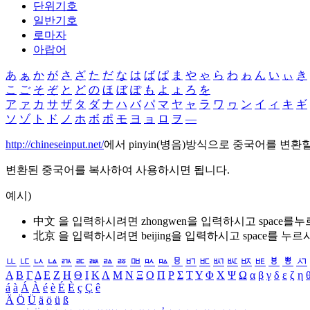
단위기호
일반기호
로마자
아랍어
あ
ぁ
か
が
さ
ざ
た
だ
な
は
ば
ぱ
ま
や
ゃ
ら
わ
ゎ
ん
い
ぃ
き
こ
ご
そ
ぞ
と
ど
の
ほ
ぼ
ぽ
も
よ
ょ
ろ
を
ア
ァ
カ
サ
ザ
タ
ダ
ナ
ハ
バ
パ
マ
ヤ
ャ
ラ
ワ
ヮ
ン
イ
ィ
キ
ギ
ソ
ゾ
ト
ド
ノ
ホ
ボ
ポ
モ
ヨ
ョ
ロ
ヲ
―
http://chineseinput.net/
에서 pinyin(병음)방식으로 중국어를 변환
변환된 중국어를 복사하여 사용하시면 됩니다.
예시)
中文 을 입력하시려면
zhongwen
을 입력하시고 space를
北京 을 입력하시려면
beijing
을 입력하시고 space를 누르
ㅥ
ㅦ
ㅧ
ㅨ
ㅩ
ㅪ
ㅫ
ㅬ
ㅭ
ㅮ
ㅯ
ㅰ
ㅱ
ㅲ
ㅳ
ㅴ
ㅵ
ㅶ
ㅷ
ㅸ
ㅹ
ㅺ
Α
Β
Γ
Δ
Ε
Ζ
Η
Θ
Ι
Κ
Λ
Μ
Ν
Ξ
Ο
Π
Ρ
Σ
Τ
Υ
Φ
Χ
Ψ
Ω
α
β
γ
δ
ε
ζ
η
á
à
Á
À
é
è
É
È
ç
Ç
ê
Ä
Ö
Ü
ä
ö
ü
ß