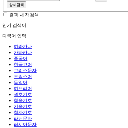
상세검색
결과 내 재검색
인기 검색어
다국어 입력
히라가나
가타카나
중국어
한글고어
그리스문자
프랑스어
독일어
히브리어
괄호기호
학술기호
기술기호
첨자기호
라틴문자
러시아문자