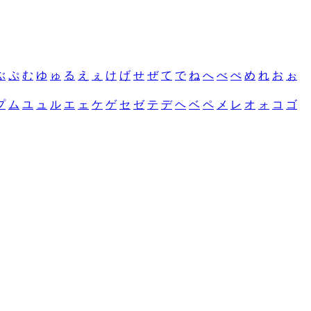
ぶ
ぷ
む
ゆ
ゅ
る
え
ぇ
け
げ
せ
ぜ
て
で
ね
へ
べ
ぺ
め
れ
お
ぉ
プ
ム
ユ
ュ
ル
エ
ェ
ケ
ゲ
セ
ゼ
テ
デ
ヘ
ベ
ペ
メ
レ
オ
ォ
コ
ゴ