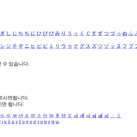
ぎ
し
じ
ち
ぢ
に
ひ
び
ぴ
み
り
う
ぅ
く
ぐ
す
ず
つ
づ
っ
ぬ
ふ
シ
ジ
チ
ヂ
ニ
ヒ
ビ
ピ
ミ
リ
ウ
ゥ
ク
グ
ス
ズ
ツ
ヅ
ッ
ヌ
フ
ブ
할 수 있습니다.
누르시면됩니다.
시면 됩니다.
ㅻ
ㅼ
ㅽ
ㅾ
ㅿ
ㆀ
ㆁ
ㆂ
ㆃ
ㆄ
ㆅ
ㆆ
ㆇ
ㆈ
ㆉ
ㆊ
ㆋ
ㆌ
ㆍ
ㆎ
θ
ι
κ
λ
μ
ν
ξ
ο
π
ρ
σ
τ
υ
φ
χ
ψ
ω