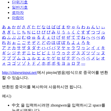
단위기호
일반기호
로마자
아랍어
あ
ぁ
か
が
さ
ざ
た
だ
な
は
ば
ぱ
ま
や
ゃ
ら
わ
ゎ
ん
い
ぃ
き
ぎ
し
じ
ち
ぢ
に
ひ
び
ぴ
み
り
う
ぅ
く
ぐ
す
ず
つ
づ
っ
ぬ
ふ
ぶ
ぷ
む
ゆ
ゅ
る
え
ぇ
け
げ
せ
ぜ
て
で
ね
へ
べ
ぺ
め
れ
お
ぉ
こ
ご
そ
ぞ
と
ど
の
ほ
ぼ
ぽ
も
よ
ょ
ろ
を
ア
ァ
カ
サ
ザ
タ
ダ
ナ
ハ
バ
パ
マ
ヤ
ャ
ラ
ワ
ヮ
ン
イ
ィ
キ
ギ
シ
ジ
チ
ヂ
ニ
ヒ
ビ
ピ
ミ
リ
ウ
ゥ
ク
グ
ス
ズ
ツ
ヅ
ッ
ヌ
フ
ブ
プ
ム
ユ
ュ
ル
エ
ェ
ケ
ゲ
セ
ゼ
テ
デ
ヘ
ベ
ペ
メ
レ
オ
ォ
コ
ゴ
ソ
ゾ
ト
ド
ノ
ホ
ボ
ポ
モ
ヨ
ョ
ロ
ヲ
―
http://chineseinput.net/
에서 pinyin(병음)방식으로 중국어를 변환
할 수 있습니다.
변환된 중국어를 복사하여 사용하시면 됩니다.
예시)
中文 을 입력하시려면
zhongwen
을 입력하시고 space를
누르시면됩니다.