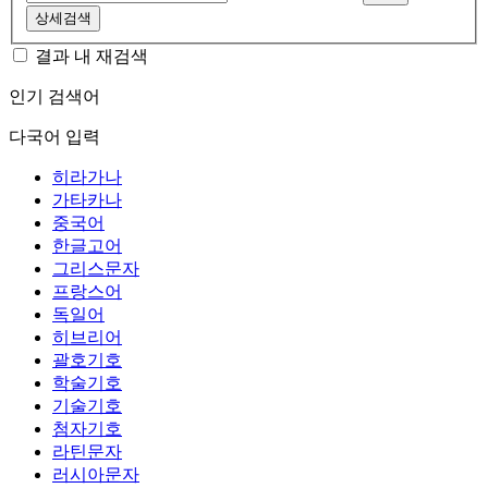
상세검색
결과 내 재검색
인기 검색어
다국어 입력
히라가나
가타카나
중국어
한글고어
그리스문자
프랑스어
독일어
히브리어
괄호기호
학술기호
기술기호
첨자기호
라틴문자
러시아문자