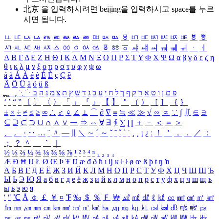
北京 을 입력하시려면
beijing
을 입력하시고 space를 누르
시면 됩니다.
ㅥ
ㅦ
ㅧ
ㅨ
ㅩ
ㅪ
ㅫ
ㅬ
ㅭ
ㅮ
ㅯ
ㅰ
ㅱ
ㅲ
ㅳ
ㅴ
ㅵ
ㅶ
ㅷ
ㅸ
ㅹ
ㅺ
ㅻ
ㅼ
ㅽ
ㅾ
ㅿ
ㆀ
ㆁ
ㆂ
ㆃ
ㆄ
ㆅ
ㆆ
ㆇ
ㆈ
ㆉ
ㆊ
ㆋ
ㆌ
ㆍ
ㆎ
Α
Β
Γ
Δ
Ε
Ζ
Η
Θ
Ι
Κ
Λ
Μ
Ν
Ξ
Ο
Π
Ρ
Σ
Τ
Υ
Φ
Χ
Ψ
Ω
α
β
γ
δ
ε
ζ
η
θ
ι
κ
λ
μ
ν
ξ
ο
π
ρ
σ
τ
υ
φ
χ
ψ
ω
á
à
Á
À
é
è
É
È
ç
Ç
ê
Ä
Ö
Ü
ä
ö
ü
ß
ְ
ֳ
ֲ
ֱ
ָ
ַ
ֵ
ֶ
ִ
ֹ
ּ
ֻ
ׂ
ׁ
ּ
ב
ה
נ
מ
צ
ת
ץ
ש
ד
ג
כ
ע
י
ח
ל
ך
ף
ק
ר
א
ט
ו
ן
ם
פ
‘
’
“
”
〔
〕
〈
〉
「
」
『
』
【
】
＂
（
）
［
］
｛
｝
±
×
÷
≠
≤
≥
∞
∴
♂
♀
∠
⊥
⌒
∂
∇
≡
≒
≪
≫
√
∽
∝
∵
∫
∬
∈
∋
⊆
⊇
⊂
⊃
∪
∩
∧
∨
￢
⇒
⇔
∀
∃
∮
∑
∏
＋
－
＜
＝
＞
、
。
·
‥
…
¨
〃
―
∥
＼
∼
´
～
ˇ
˘
˝
˚
˙
¸
˛
¡
¿
ː
！
＇
，
．
／
：
；
？
＾
＿
｀
｜
½
⅓
⅔
¼
¾
⅛
⅜
⅝
⅞
¹
²
³
⁴
ⁿ
₁
₂
₃
₄
Æ
Ð
Ħ
Ĳ
Ł
Ø
Œ
Þ
Ŧ
Ŋ
æ
đ
ð
ħ
ı
ĳ
ĸ
ŀ
ł
ø
œ
ß
þ
ŧ
ŋ
ŉ
А
Б
В
Г
Д
Е
Ё
Ж
З
И
Й
К
Л
М
Н
О
П
Р
С
Т
У
Ф
Х
Ц
Ч
Ш
Щ
Ъ
Ы
Ь
Э
Ю
Я
а
б
в
г
д
е
ё
ж
з
и
й
к
л
м
н
о
п
р
с
т
у
ф
х
ц
ч
ш
щ
ъ
ы
ь
э
ю
я
′
″
℃
Å
￠
￡
￥
¤
℉
‰
＄
％
Ｆ
￦
㎕
㎖
㎗
ℓ
㎘
㏄
㎣
㎤
㎥
㎦
㎙
㎚
㎛
㎜
㎝
㎞
㎟
㎠
㎡
㎢
㏊
㎍
㎎
㎏
㏏
㎈
㎉
㏈
㎧
㎨
㎰
㎱
㎲
㎳
㎴
㎵
㎶
㎷
㎸
㎹
㎀
㎁
㎂
㎃
㎄
㎺
㎻
㎽
㎾
㎿
㎐
㎑