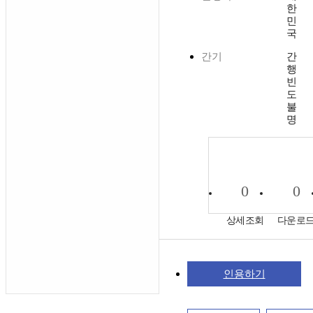
한
민
국
간기
간
행
빈
도
불
명
0
0
상세조회
다운로
인용하기