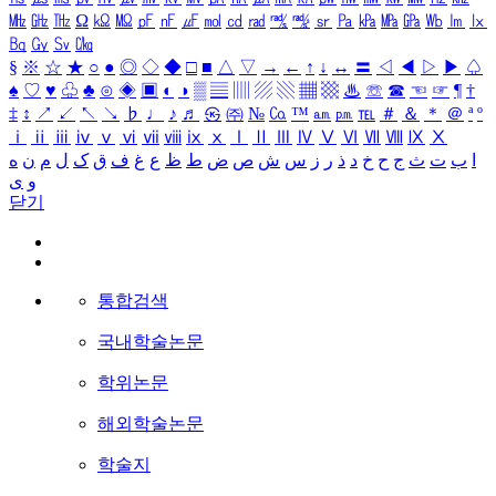
㎒
㎓
㎔
Ω
㏀
㏁
㎊
㎋
㎌
㏖
㏅
㎭
㎮
㎯
㏛
㎩
㎪
㎫
㎬
㏝
㏐
㏓
㏃
㏉
㏜
㏆
§
※
☆
★
○
●
◎
◇
◆
□
■
△
▽
→
←
↑
↓
↔
〓
◁
◀
▷
▶
♤
♠
♡
♥
♧
♣
⊙
◈
▣
◐
◑
▒
▤
▥
▨
▧
▦
▩
♨
☏
☎
☜
☞
¶
†
‡
↕
↗
↙
↖
↘
♭
♩
♪
♬
㉿
㈜
№
㏇
™
㏂
㏘
℡
＃
＆
＊
＠
ª
º
ⅰ
ⅱ
ⅲ
ⅳ
ⅴ
ⅵ
ⅶ
ⅷ
ⅸ
ⅹ
Ⅰ
Ⅱ
Ⅲ
Ⅳ
Ⅴ
Ⅵ
Ⅶ
Ⅷ
Ⅸ
Ⅹ
ا
ب
ت
ث
ج
ح
خ
د
ذ
ر
ز
س
ش
ص
ض
ط
ظ
ع
غ
ف
ق
ک
ل
م
ن
ه
و
ی
닫기
통합검색
국내학술논문
학위논문
해외학술논문
학술지