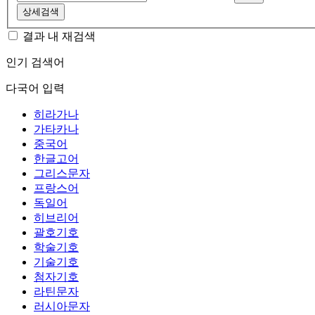
상세검색
결과 내 재검색
인기 검색어
다국어 입력
히라가나
가타카나
중국어
한글고어
그리스문자
프랑스어
독일어
히브리어
괄호기호
학술기호
기술기호
첨자기호
라틴문자
러시아문자