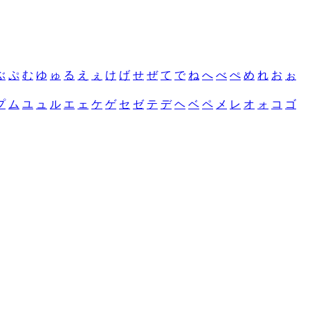
ぶ
ぷ
む
ゆ
ゅ
る
え
ぇ
け
げ
せ
ぜ
て
で
ね
へ
べ
ぺ
め
れ
お
ぉ
プ
ム
ユ
ュ
ル
エ
ェ
ケ
ゲ
セ
ゼ
テ
デ
ヘ
ベ
ペ
メ
レ
オ
ォ
コ
ゴ