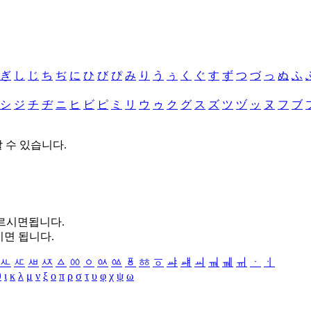
ぎ
し
じ
ち
ぢ
に
ひ
び
ぴ
み
り
う
ぅ
く
ぐ
す
ず
つ
づ
っ
ぬ
ふ
シ
ジ
チ
ヂ
ニ
ヒ
ビ
ピ
ミ
リ
ウ
ゥ
ク
グ
ス
ズ
ツ
ヅ
ッ
ヌ
フ
ブ
할 수 있습니다.
누르시면됩니다.
시면 됩니다.
ㅻ
ㅼ
ㅽ
ㅾ
ㅿ
ㆀ
ㆁ
ㆂ
ㆃ
ㆄ
ㆅ
ㆆ
ㆇ
ㆈ
ㆉ
ㆊ
ㆋ
ㆌ
ㆍ
ㆎ
θ
ι
κ
λ
μ
ν
ξ
ο
π
ρ
σ
τ
υ
φ
χ
ψ
ω