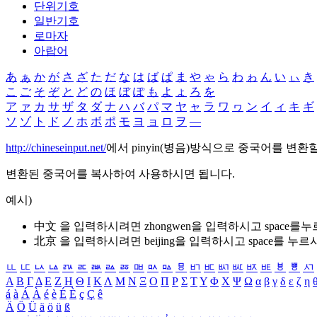
단위기호
일반기호
로마자
아랍어
あ
ぁ
か
が
さ
ざ
た
だ
な
は
ば
ぱ
ま
や
ゃ
ら
わ
ゎ
ん
い
ぃ
き
こ
ご
そ
ぞ
と
ど
の
ほ
ぼ
ぽ
も
よ
ょ
ろ
を
ア
ァ
カ
サ
ザ
タ
ダ
ナ
ハ
バ
パ
マ
ヤ
ャ
ラ
ワ
ヮ
ン
イ
ィ
キ
ギ
ソ
ゾ
ト
ド
ノ
ホ
ボ
ポ
モ
ヨ
ョ
ロ
ヲ
―
http://chineseinput.net/
에서 pinyin(병음)방식으로 중국어를 변환
변환된 중국어를 복사하여 사용하시면 됩니다.
예시)
中文 을 입력하시려면
zhongwen
을 입력하시고 space를
北京 을 입력하시려면
beijing
을 입력하시고 space를 누르
ㅥ
ㅦ
ㅧ
ㅨ
ㅩ
ㅪ
ㅫ
ㅬ
ㅭ
ㅮ
ㅯ
ㅰ
ㅱ
ㅲ
ㅳ
ㅴ
ㅵ
ㅶ
ㅷ
ㅸ
ㅹ
ㅺ
Α
Β
Γ
Δ
Ε
Ζ
Η
Θ
Ι
Κ
Λ
Μ
Ν
Ξ
Ο
Π
Ρ
Σ
Τ
Υ
Φ
Χ
Ψ
Ω
α
β
γ
δ
ε
ζ
η
á
à
Á
À
é
è
É
È
ç
Ç
ê
Ä
Ö
Ü
ä
ö
ü
ß