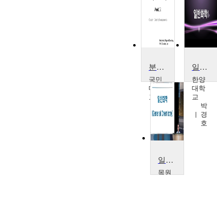
분석화학
일반화학1
국민
한양
대학
대학
교
교
이
박
찬
경
우
호
일반화학및실험 1
목원
대학
교
김
기
출