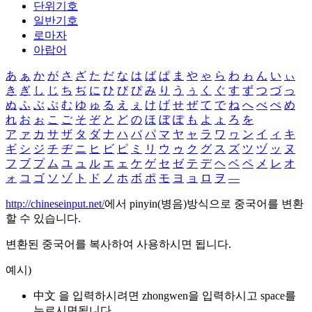
단위기호
일반기호
로마자
아랍어
あ
ぁ
か
が
さ
ざ
た
だ
な
は
ば
ぱ
ま
や
ゃ
ら
わ
ゎ
ん
い
ぃ
き
ぎ
し
じ
ち
ぢ
に
ひ
び
ぴ
み
り
う
ぅ
く
ぐ
す
ず
つ
づ
っ
ぬ
ふ
ぶ
ぷ
む
ゆ
ゅ
る
え
ぇ
け
げ
せ
ぜ
て
で
ね
へ
べ
ぺ
め
れ
お
ぉ
こ
ご
そ
ぞ
と
ど
の
ほ
ぼ
ぽ
も
よ
ょ
ろ
を
ア
ァ
カ
サ
ザ
タ
ダ
ナ
ハ
バ
パ
マ
ヤ
ャ
ラ
ワ
ヮ
ン
イ
ィ
キ
ギ
シ
ジ
チ
ヂ
ニ
ヒ
ビ
ピ
ミ
リ
ウ
ゥ
ク
グ
ス
ズ
ツ
ヅ
ッ
ヌ
フ
ブ
プ
ム
ユ
ュ
ル
エ
ェ
ケ
ゲ
セ
ゼ
テ
デ
ヘ
ベ
ペ
メ
レ
オ
ォ
コ
ゴ
ソ
ゾ
ト
ド
ノ
ホ
ボ
ポ
モ
ヨ
ョ
ロ
ヲ
―
http://chineseinput.net/
에서 pinyin(병음)방식으로 중국어를 변환
할 수 있습니다.
변환된 중국어를 복사하여 사용하시면 됩니다.
예시)
中文 을 입력하시려면
zhongwen
을 입력하시고 space를
누르시면됩니다.