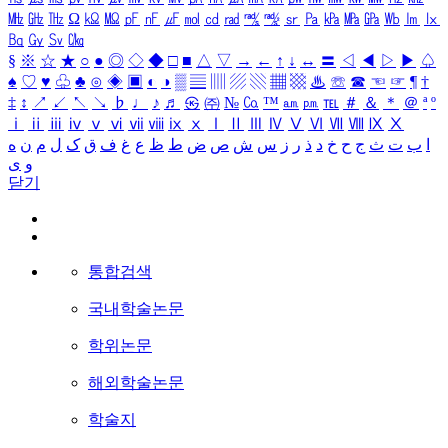
㎒
㎓
㎔
Ω
㏀
㏁
㎊
㎋
㎌
㏖
㏅
㎭
㎮
㎯
㏛
㎩
㎪
㎫
㎬
㏝
㏐
㏓
㏃
㏉
㏜
㏆
§
※
☆
★
○
●
◎
◇
◆
□
■
△
▽
→
←
↑
↓
↔
〓
◁
◀
▷
▶
♤
♠
♡
♥
♧
♣
⊙
◈
▣
◐
◑
▒
▤
▥
▨
▧
▦
▩
♨
☏
☎
☜
☞
¶
†
‡
↕
↗
↙
↖
↘
♭
♩
♪
♬
㉿
㈜
№
㏇
™
㏂
㏘
℡
＃
＆
＊
＠
ª
º
ⅰ
ⅱ
ⅲ
ⅳ
ⅴ
ⅵ
ⅶ
ⅷ
ⅸ
ⅹ
Ⅰ
Ⅱ
Ⅲ
Ⅳ
Ⅴ
Ⅵ
Ⅶ
Ⅷ
Ⅸ
Ⅹ
ا
ب
ت
ث
ج
ح
خ
د
ذ
ر
ز
س
ش
ص
ض
ط
ظ
ع
غ
ف
ق
ک
ل
م
ن
ه
و
ی
닫기
통합검색
국내학술논문
학위논문
해외학술논문
학술지