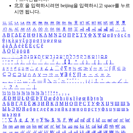
北京 을 입력하시려면
beijing
을 입력하시고 space를 누르
시면 됩니다.
ㅥ
ㅦ
ㅧ
ㅨ
ㅩ
ㅪ
ㅫ
ㅬ
ㅭ
ㅮ
ㅯ
ㅰ
ㅱ
ㅲ
ㅳ
ㅴ
ㅵ
ㅶ
ㅷ
ㅸ
ㅹ
ㅺ
ㅻ
ㅼ
ㅽ
ㅾ
ㅿ
ㆀ
ㆁ
ㆂ
ㆃ
ㆄ
ㆅ
ㆆ
ㆇ
ㆈ
ㆉ
ㆊ
ㆋ
ㆌ
ㆍ
ㆎ
Α
Β
Γ
Δ
Ε
Ζ
Η
Θ
Ι
Κ
Λ
Μ
Ν
Ξ
Ο
Π
Ρ
Σ
Τ
Υ
Φ
Χ
Ψ
Ω
α
β
γ
δ
ε
ζ
η
θ
ι
κ
λ
μ
ν
ξ
ο
π
ρ
σ
τ
υ
φ
χ
ψ
ω
á
à
Á
À
é
è
É
È
ç
Ç
ê
Ä
Ö
Ü
ä
ö
ü
ß
ְ
ֳ
ֲ
ֱ
ָ
ַ
ֵ
ֶ
ִ
ֹ
ּ
ֻ
ׂ
ׁ
ּ
ב
ה
נ
מ
צ
ת
ץ
ש
ד
ג
כ
ע
י
ח
ל
ך
ף
ק
ר
א
ט
ו
ן
ם
פ
‘
’
“
”
〔
〕
〈
〉
「
」
『
』
【
】
＂
（
）
［
］
｛
｝
±
×
÷
≠
≤
≥
∞
∴
♂
♀
∠
⊥
⌒
∂
∇
≡
≒
≪
≫
√
∽
∝
∵
∫
∬
∈
∋
⊆
⊇
⊂
⊃
∪
∩
∧
∨
￢
⇒
⇔
∀
∃
∮
∑
∏
＋
－
＜
＝
＞
、
。
·
‥
…
¨
〃
―
∥
＼
∼
´
～
ˇ
˘
˝
˚
˙
¸
˛
¡
¿
ː
！
＇
，
．
／
：
；
？
＾
＿
｀
｜
½
⅓
⅔
¼
¾
⅛
⅜
⅝
⅞
¹
²
³
⁴
ⁿ
₁
₂
₃
₄
Æ
Ð
Ħ
Ĳ
Ł
Ø
Œ
Þ
Ŧ
Ŋ
æ
đ
ð
ħ
ı
ĳ
ĸ
ŀ
ł
ø
œ
ß
þ
ŧ
ŋ
ŉ
А
Б
В
Г
Д
Е
Ё
Ж
З
И
Й
К
Л
М
Н
О
П
Р
С
Т
У
Ф
Х
Ц
Ч
Ш
Щ
Ъ
Ы
Ь
Э
Ю
Я
а
б
в
г
д
е
ё
ж
з
и
й
к
л
м
н
о
п
р
с
т
у
ф
х
ц
ч
ш
щ
ъ
ы
ь
э
ю
я
′
″
℃
Å
￠
￡
￥
¤
℉
‰
＄
％
Ｆ
￦
㎕
㎖
㎗
ℓ
㎘
㏄
㎣
㎤
㎥
㎦
㎙
㎚
㎛
㎜
㎝
㎞
㎟
㎠
㎡
㎢
㏊
㎍
㎎
㎏
㏏
㎈
㎉
㏈
㎧
㎨
㎰
㎱
㎲
㎳
㎴
㎵
㎶
㎷
㎸
㎹
㎀
㎁
㎂
㎃
㎄
㎺
㎻
㎽
㎾
㎿
㎐
㎑