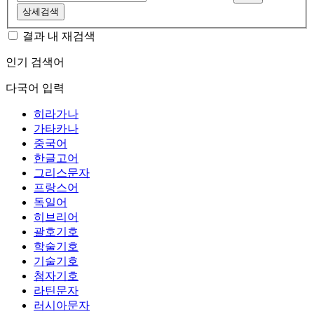
상세검색
결과 내 재검색
인기 검색어
다국어 입력
히라가나
가타카나
중국어
한글고어
그리스문자
프랑스어
독일어
히브리어
괄호기호
학술기호
기술기호
첨자기호
라틴문자
러시아문자