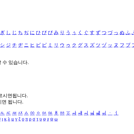
ぎ
し
じ
ち
ぢ
に
ひ
び
ぴ
み
り
う
ぅ
く
ぐ
す
ず
つ
づ
っ
ぬ
ふ
シ
ジ
チ
ヂ
ニ
ヒ
ビ
ピ
ミ
リ
ウ
ゥ
ク
グ
ス
ズ
ツ
ヅ
ッ
ヌ
フ
ブ
할 수 있습니다.
누르시면됩니다.
시면 됩니다.
ㅻ
ㅼ
ㅽ
ㅾ
ㅿ
ㆀ
ㆁ
ㆂ
ㆃ
ㆄ
ㆅ
ㆆ
ㆇ
ㆈ
ㆉ
ㆊ
ㆋ
ㆌ
ㆍ
ㆎ
θ
ι
κ
λ
μ
ν
ξ
ο
π
ρ
σ
τ
υ
φ
χ
ψ
ω