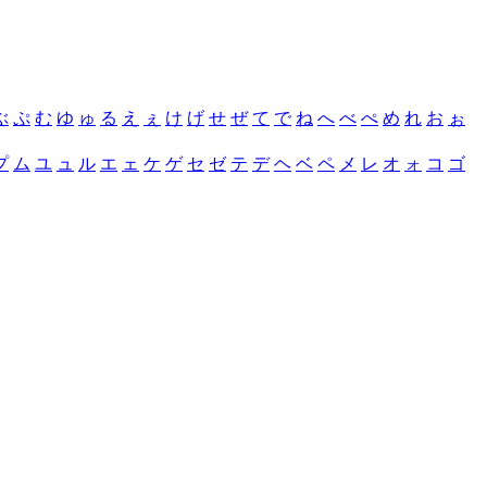
ぶ
ぷ
む
ゆ
ゅ
る
え
ぇ
け
げ
せ
ぜ
て
で
ね
へ
べ
ぺ
め
れ
お
ぉ
プ
ム
ユ
ュ
ル
エ
ェ
ケ
ゲ
セ
ゼ
テ
デ
ヘ
ベ
ペ
メ
レ
オ
ォ
コ
ゴ