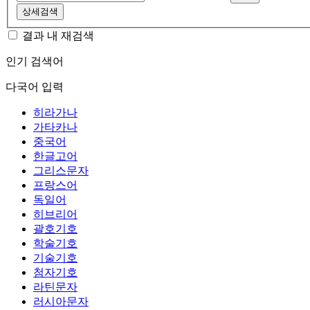
상세검색
결과 내 재검색
인기 검색어
다국어 입력
히라가나
가타카나
중국어
한글고어
그리스문자
프랑스어
독일어
히브리어
괄호기호
학술기호
기술기호
첨자기호
라틴문자
러시아문자