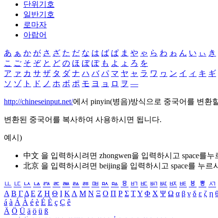
단위기호
일반기호
로마자
아랍어
あ
ぁ
か
が
さ
ざ
た
だ
な
は
ば
ぱ
ま
や
ゃ
ら
わ
ゎ
ん
い
ぃ
き
こ
ご
そ
ぞ
と
ど
の
ほ
ぼ
ぽ
も
よ
ょ
ろ
を
ア
ァ
カ
サ
ザ
タ
ダ
ナ
ハ
バ
パ
マ
ヤ
ャ
ラ
ワ
ヮ
ン
イ
ィ
キ
ギ
ソ
ゾ
ト
ド
ノ
ホ
ボ
ポ
モ
ヨ
ョ
ロ
ヲ
―
http://chineseinput.net/
에서 pinyin(병음)방식으로 중국어를 변환
변환된 중국어를 복사하여 사용하시면 됩니다.
예시)
中文 을 입력하시려면
zhongwen
을 입력하시고 space를
北京 을 입력하시려면
beijing
을 입력하시고 space를 누르
ㅥ
ㅦ
ㅧ
ㅨ
ㅩ
ㅪ
ㅫ
ㅬ
ㅭ
ㅮ
ㅯ
ㅰ
ㅱ
ㅲ
ㅳ
ㅴ
ㅵ
ㅶ
ㅷ
ㅸ
ㅹ
ㅺ
Α
Β
Γ
Δ
Ε
Ζ
Η
Θ
Ι
Κ
Λ
Μ
Ν
Ξ
Ο
Π
Ρ
Σ
Τ
Υ
Φ
Χ
Ψ
Ω
α
β
γ
δ
ε
ζ
η
á
à
Á
À
é
è
É
È
ç
Ç
ê
Ä
Ö
Ü
ä
ö
ü
ß