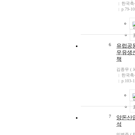
한국축
p.79-10
6
유럽공
우유생
책
김종무 ( Jo
한국축
p.103-1
7
양돈산
석
민병준 ( By