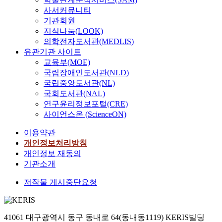
사서커뮤니티
기관회원
지식나눔(LOOK)
의학전자도서관(MEDLIS)
유관기관 사이트
교육부(MOE)
국립장애인도서관(NLD)
국립중앙도서관(NL)
국회도서관(NAL)
연구윤리정보포털(CRE)
사이언스온 (ScienceON)
이용약관
개인정보처리방침
개인정보 재동의
기관소개
저작물 게시중단요청
41061 대구광역시 동구 동내로 64(동내동1119) KERIS빌딩