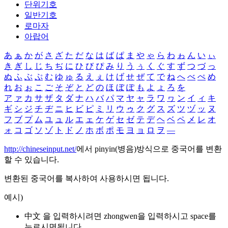
단위기호
일반기호
로마자
아랍어
あ
ぁ
か
が
さ
ざ
た
だ
な
は
ば
ぱ
ま
や
ゃ
ら
わ
ゎ
ん
い
ぃ
き
ぎ
し
じ
ち
ぢ
に
ひ
び
ぴ
み
り
う
ぅ
く
ぐ
す
ず
つ
づ
っ
ぬ
ふ
ぶ
ぷ
む
ゆ
ゅ
る
え
ぇ
け
げ
せ
ぜ
て
で
ね
へ
べ
ぺ
め
れ
お
ぉ
こ
ご
そ
ぞ
と
ど
の
ほ
ぼ
ぽ
も
よ
ょ
ろ
を
ア
ァ
カ
サ
ザ
タ
ダ
ナ
ハ
バ
パ
マ
ヤ
ャ
ラ
ワ
ヮ
ン
イ
ィ
キ
ギ
シ
ジ
チ
ヂ
ニ
ヒ
ビ
ピ
ミ
リ
ウ
ゥ
ク
グ
ス
ズ
ツ
ヅ
ッ
ヌ
フ
ブ
プ
ム
ユ
ュ
ル
エ
ェ
ケ
ゲ
セ
ゼ
テ
デ
ヘ
ベ
ペ
メ
レ
オ
ォ
コ
ゴ
ソ
ゾ
ト
ド
ノ
ホ
ボ
ポ
モ
ヨ
ョ
ロ
ヲ
―
http://chineseinput.net/
에서 pinyin(병음)방식으로 중국어를 변환
할 수 있습니다.
변환된 중국어를 복사하여 사용하시면 됩니다.
예시)
中文 을 입력하시려면
zhongwen
을 입력하시고 space를
누르시면됩니다.