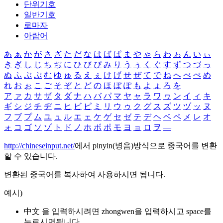
단위기호
일반기호
로마자
아랍어
あ
ぁ
か
が
さ
ざ
た
だ
な
は
ば
ぱ
ま
や
ゃ
ら
わ
ゎ
ん
い
ぃ
き
ぎ
し
じ
ち
ぢ
に
ひ
び
ぴ
み
り
う
ぅ
く
ぐ
す
ず
つ
づ
っ
ぬ
ふ
ぶ
ぷ
む
ゆ
ゅ
る
え
ぇ
け
げ
せ
ぜ
て
で
ね
へ
べ
ぺ
め
れ
お
ぉ
こ
ご
そ
ぞ
と
ど
の
ほ
ぼ
ぽ
も
よ
ょ
ろ
を
ア
ァ
カ
サ
ザ
タ
ダ
ナ
ハ
バ
パ
マ
ヤ
ャ
ラ
ワ
ヮ
ン
イ
ィ
キ
ギ
シ
ジ
チ
ヂ
ニ
ヒ
ビ
ピ
ミ
リ
ウ
ゥ
ク
グ
ス
ズ
ツ
ヅ
ッ
ヌ
フ
ブ
プ
ム
ユ
ュ
ル
エ
ェ
ケ
ゲ
セ
ゼ
テ
デ
ヘ
ベ
ペ
メ
レ
オ
ォ
コ
ゴ
ソ
ゾ
ト
ド
ノ
ホ
ボ
ポ
モ
ヨ
ョ
ロ
ヲ
―
http://chineseinput.net/
에서 pinyin(병음)방식으로 중국어를 변환
할 수 있습니다.
변환된 중국어를 복사하여 사용하시면 됩니다.
예시)
中文 을 입력하시려면
zhongwen
을 입력하시고 space를
누르시면됩니다.