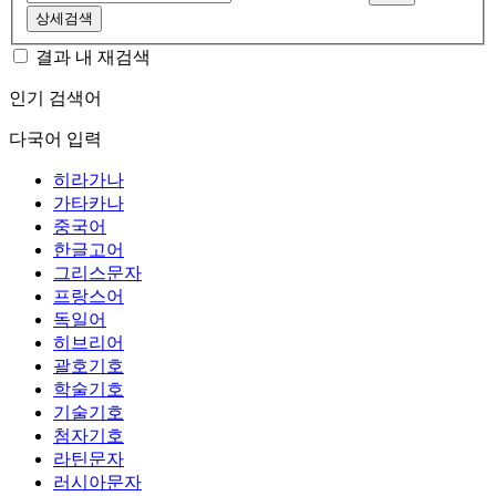
상세검색
결과 내 재검색
인기 검색어
다국어 입력
히라가나
가타카나
중국어
한글고어
그리스문자
프랑스어
독일어
히브리어
괄호기호
학술기호
기술기호
첨자기호
라틴문자
러시아문자