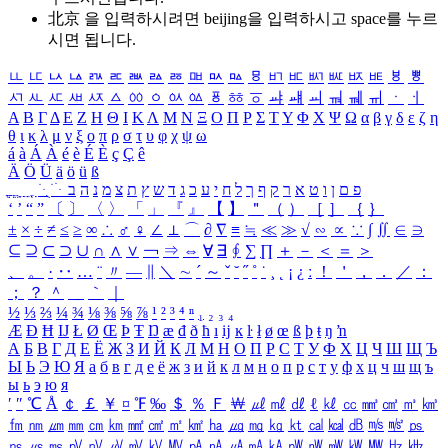
北京 을 입력하시려면
beijing
을 입력하시고 space를 누르
시면 됩니다.
ㅥ
ㅦ
ㅧ
ㅨ
ㅩ
ㅪ
ㅫ
ㅬ
ㅭ
ㅮ
ㅯ
ㅰ
ㅱ
ㅲ
ㅳ
ㅴ
ㅵ
ㅶ
ㅷ
ㅸ
ㅹ
ㅺ
ㅻ
ㅼ
ㅽ
ㅾ
ㅿ
ㆀ
ㆁ
ㆂ
ㆃ
ㆄ
ㆅ
ㆆ
ㆇ
ㆈ
ㆉ
ㆊ
ㆋ
ㆌ
ㆍ
ㆎ
Α
Β
Γ
Δ
Ε
Ζ
Η
Θ
Ι
Κ
Λ
Μ
Ν
Ξ
Ο
Π
Ρ
Σ
Τ
Υ
Φ
Χ
Ψ
Ω
α
β
γ
δ
ε
ζ
η
θ
ι
κ
λ
μ
ν
ξ
ο
π
ρ
σ
τ
υ
φ
χ
ψ
ω
á
à
Á
À
é
è
É
È
ç
Ç
ê
Ä
Ö
Ü
ä
ö
ü
ß
ְ
ֳ
ֲ
ֱ
ָ
ַ
ֵ
ֶ
ִ
ֹ
ּ
ֻ
ׂ
ׁ
ּ
ב
ה
נ
מ
צ
ת
ץ
ש
ד
ג
כ
ע
י
ח
ל
ך
ף
ק
ר
א
ט
ו
ן
ם
פ
‘
’
“
”
〔
〕
〈
〉
「
」
『
』
【
】
＂
（
）
［
］
｛
｝
±
×
÷
≠
≤
≥
∞
∴
♂
♀
∠
⊥
⌒
∂
∇
≡
≒
≪
≫
√
∽
∝
∵
∫
∬
∈
∋
⊆
⊇
⊂
⊃
∪
∩
∧
∨
￢
⇒
⇔
∀
∃
∮
∑
∏
＋
－
＜
＝
＞
、
。
·
‥
…
¨
〃
―
∥
＼
∼
´
～
ˇ
˘
˝
˚
˙
¸
˛
¡
¿
ː
！
＇
，
．
／
：
；
？
＾
＿
｀
｜
½
⅓
⅔
¼
¾
⅛
⅜
⅝
⅞
¹
²
³
⁴
ⁿ
₁
₂
₃
₄
Æ
Ð
Ħ
Ĳ
Ł
Ø
Œ
Þ
Ŧ
Ŋ
æ
đ
ð
ħ
ı
ĳ
ĸ
ŀ
ł
ø
œ
ß
þ
ŧ
ŋ
ŉ
А
Б
В
Г
Д
Е
Ё
Ж
З
И
Й
К
Л
М
Н
О
П
Р
С
Т
У
Ф
Х
Ц
Ч
Ш
Щ
Ъ
Ы
Ь
Э
Ю
Я
а
б
в
г
д
е
ё
ж
з
и
й
к
л
м
н
о
п
р
с
т
у
ф
х
ц
ч
ш
щ
ъ
ы
ь
э
ю
я
′
″
℃
Å
￠
￡
￥
¤
℉
‰
＄
％
Ｆ
￦
㎕
㎖
㎗
ℓ
㎘
㏄
㎣
㎤
㎥
㎦
㎙
㎚
㎛
㎜
㎝
㎞
㎟
㎠
㎡
㎢
㏊
㎍
㎎
㎏
㏏
㎈
㎉
㏈
㎧
㎨
㎰
㎱
㎲
㎳
㎴
㎵
㎶
㎷
㎸
㎹
㎀
㎁
㎂
㎃
㎄
㎺
㎻
㎽
㎾
㎿
㎐
㎑