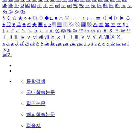
㎒
㎓
㎔
Ω
㏀
㏁
㎊
㎋
㎌
㏖
㏅
㎭
㎮
㎯
㏛
㎩
㎪
㎫
㎬
㏝
㏐
㏓
㏃
㏉
㏜
㏆
§
※
☆
★
○
●
◎
◇
◆
□
■
△
▽
→
←
↑
↓
↔
〓
◁
◀
▷
▶
♤
♠
♡
♥
♧
♣
⊙
◈
▣
◐
◑
▒
▤
▥
▨
▧
▦
▩
♨
☏
☎
☜
☞
¶
†
‡
↕
↗
↙
↖
↘
♭
♩
♪
♬
㉿
㈜
№
㏇
™
㏂
㏘
℡
＃
＆
＊
＠
ª
º
ⅰ
ⅱ
ⅲ
ⅳ
ⅴ
ⅵ
ⅶ
ⅷ
ⅸ
ⅹ
Ⅰ
Ⅱ
Ⅲ
Ⅳ
Ⅴ
Ⅵ
Ⅶ
Ⅷ
Ⅸ
Ⅹ
ا
ب
ت
ث
ج
ح
خ
د
ذ
ر
ز
س
ش
ص
ض
ط
ظ
ع
غ
ف
ق
ک
ل
م
ن
ه
و
ی
닫기
통합검색
국내학술논문
학위논문
해외학술논문
학술지