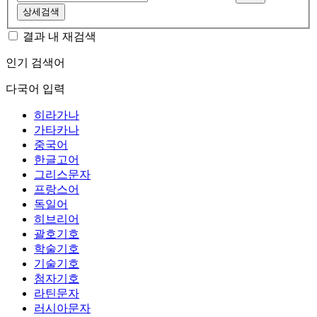
상세검색
결과 내 재검색
인기 검색어
다국어 입력
히라가나
가타카나
중국어
한글고어
그리스문자
프랑스어
독일어
히브리어
괄호기호
학술기호
기술기호
첨자기호
라틴문자
러시아문자