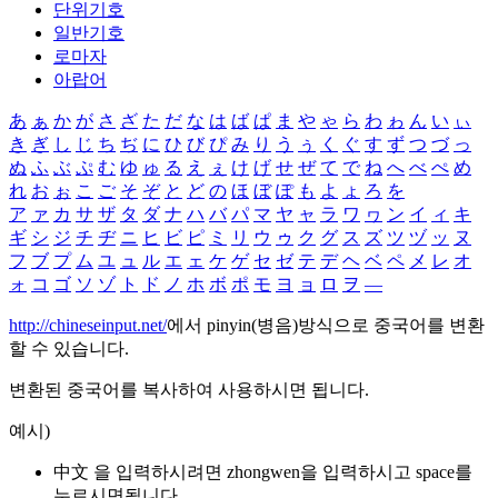
단위기호
일반기호
로마자
아랍어
あ
ぁ
か
が
さ
ざ
た
だ
な
は
ば
ぱ
ま
や
ゃ
ら
わ
ゎ
ん
い
ぃ
き
ぎ
し
じ
ち
ぢ
に
ひ
び
ぴ
み
り
う
ぅ
く
ぐ
す
ず
つ
づ
っ
ぬ
ふ
ぶ
ぷ
む
ゆ
ゅ
る
え
ぇ
け
げ
せ
ぜ
て
で
ね
へ
べ
ぺ
め
れ
お
ぉ
こ
ご
そ
ぞ
と
ど
の
ほ
ぼ
ぽ
も
よ
ょ
ろ
を
ア
ァ
カ
サ
ザ
タ
ダ
ナ
ハ
バ
パ
マ
ヤ
ャ
ラ
ワ
ヮ
ン
イ
ィ
キ
ギ
シ
ジ
チ
ヂ
ニ
ヒ
ビ
ピ
ミ
リ
ウ
ゥ
ク
グ
ス
ズ
ツ
ヅ
ッ
ヌ
フ
ブ
プ
ム
ユ
ュ
ル
エ
ェ
ケ
ゲ
セ
ゼ
テ
デ
ヘ
ベ
ペ
メ
レ
オ
ォ
コ
ゴ
ソ
ゾ
ト
ド
ノ
ホ
ボ
ポ
モ
ヨ
ョ
ロ
ヲ
―
http://chineseinput.net/
에서 pinyin(병음)방식으로 중국어를 변환
할 수 있습니다.
변환된 중국어를 복사하여 사용하시면 됩니다.
예시)
中文 을 입력하시려면
zhongwen
을 입력하시고 space를
누르시면됩니다.