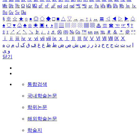
㎒
㎓
㎔
Ω
㏀
㏁
㎊
㎋
㎌
㏖
㏅
㎭
㎮
㎯
㏛
㎩
㎪
㎫
㎬
㏝
㏐
㏓
㏃
㏉
㏜
㏆
§
※
☆
★
○
●
◎
◇
◆
□
■
△
▽
→
←
↑
↓
↔
〓
◁
◀
▷
▶
♤
♠
♡
♥
♧
♣
⊙
◈
▣
◐
◑
▒
▤
▥
▨
▧
▦
▩
♨
☏
☎
☜
☞
¶
†
‡
↕
↗
↙
↖
↘
♭
♩
♪
♬
㉿
㈜
№
㏇
™
㏂
㏘
℡
＃
＆
＊
＠
ª
º
ⅰ
ⅱ
ⅲ
ⅳ
ⅴ
ⅵ
ⅶ
ⅷ
ⅸ
ⅹ
Ⅰ
Ⅱ
Ⅲ
Ⅳ
Ⅴ
Ⅵ
Ⅶ
Ⅷ
Ⅸ
Ⅹ
ا
ب
ت
ث
ج
ح
خ
د
ذ
ر
ز
س
ش
ص
ض
ط
ظ
ع
غ
ف
ق
ک
ل
م
ن
ه
و
ی
닫기
통합검색
국내학술논문
학위논문
해외학술논문
학술지