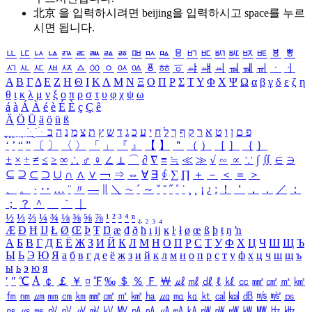
北京 을 입력하시려면
beijing
을 입력하시고 space를 누르
시면 됩니다.
ㅥ
ㅦ
ㅧ
ㅨ
ㅩ
ㅪ
ㅫ
ㅬ
ㅭ
ㅮ
ㅯ
ㅰ
ㅱ
ㅲ
ㅳ
ㅴ
ㅵ
ㅶ
ㅷ
ㅸ
ㅹ
ㅺ
ㅻ
ㅼ
ㅽ
ㅾ
ㅿ
ㆀ
ㆁ
ㆂ
ㆃ
ㆄ
ㆅ
ㆆ
ㆇ
ㆈ
ㆉ
ㆊ
ㆋ
ㆌ
ㆍ
ㆎ
Α
Β
Γ
Δ
Ε
Ζ
Η
Θ
Ι
Κ
Λ
Μ
Ν
Ξ
Ο
Π
Ρ
Σ
Τ
Υ
Φ
Χ
Ψ
Ω
α
β
γ
δ
ε
ζ
η
θ
ι
κ
λ
μ
ν
ξ
ο
π
ρ
σ
τ
υ
φ
χ
ψ
ω
á
à
Á
À
é
è
É
È
ç
Ç
ê
Ä
Ö
Ü
ä
ö
ü
ß
ְ
ֳ
ֲ
ֱ
ָ
ַ
ֵ
ֶ
ִ
ֹ
ּ
ֻ
ׂ
ׁ
ּ
ב
ה
נ
מ
צ
ת
ץ
ש
ד
ג
כ
ע
י
ח
ל
ך
ף
ק
ר
א
ט
ו
ן
ם
פ
‘
’
“
”
〔
〕
〈
〉
「
」
『
』
【
】
＂
（
）
［
］
｛
｝
±
×
÷
≠
≤
≥
∞
∴
♂
♀
∠
⊥
⌒
∂
∇
≡
≒
≪
≫
√
∽
∝
∵
∫
∬
∈
∋
⊆
⊇
⊂
⊃
∪
∩
∧
∨
￢
⇒
⇔
∀
∃
∮
∑
∏
＋
－
＜
＝
＞
、
。
·
‥
…
¨
〃
―
∥
＼
∼
´
～
ˇ
˘
˝
˚
˙
¸
˛
¡
¿
ː
！
＇
，
．
／
：
；
？
＾
＿
｀
｜
½
⅓
⅔
¼
¾
⅛
⅜
⅝
⅞
¹
²
³
⁴
ⁿ
₁
₂
₃
₄
Æ
Ð
Ħ
Ĳ
Ł
Ø
Œ
Þ
Ŧ
Ŋ
æ
đ
ð
ħ
ı
ĳ
ĸ
ŀ
ł
ø
œ
ß
þ
ŧ
ŋ
ŉ
А
Б
В
Г
Д
Е
Ё
Ж
З
И
Й
К
Л
М
Н
О
П
Р
С
Т
У
Ф
Х
Ц
Ч
Ш
Щ
Ъ
Ы
Ь
Э
Ю
Я
а
б
в
г
д
е
ё
ж
з
и
й
к
л
м
н
о
п
р
с
т
у
ф
х
ц
ч
ш
щ
ъ
ы
ь
э
ю
я
′
″
℃
Å
￠
￡
￥
¤
℉
‰
＄
％
Ｆ
￦
㎕
㎖
㎗
ℓ
㎘
㏄
㎣
㎤
㎥
㎦
㎙
㎚
㎛
㎜
㎝
㎞
㎟
㎠
㎡
㎢
㏊
㎍
㎎
㎏
㏏
㎈
㎉
㏈
㎧
㎨
㎰
㎱
㎲
㎳
㎴
㎵
㎶
㎷
㎸
㎹
㎀
㎁
㎂
㎃
㎄
㎺
㎻
㎽
㎾
㎿
㎐
㎑