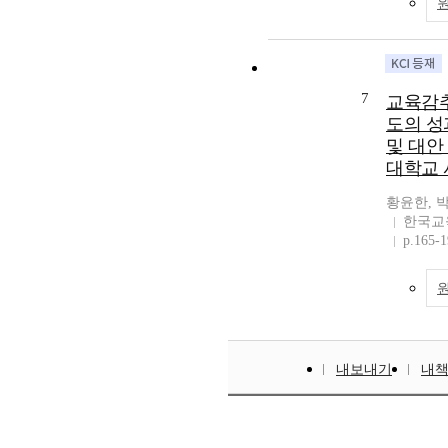
7
교육감
도의 성
및 대안
대학교 
황윤한, 
한국교
p.165-
내보내기
내