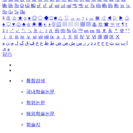
㎒
㎓
㎔
Ω
㏀
㏁
㎊
㎋
㎌
㏖
㏅
㎭
㎮
㎯
㏛
㎩
㎪
㎫
㎬
㏝
㏐
㏓
㏃
㏉
㏜
㏆
§
※
☆
★
○
●
◎
◇
◆
□
■
△
▽
→
←
↑
↓
↔
〓
◁
◀
▷
▶
♤
♠
♡
♥
♧
♣
⊙
◈
▣
◐
◑
▒
▤
▥
▨
▧
▦
▩
♨
☏
☎
☜
☞
¶
†
‡
↕
↗
↙
↖
↘
♭
♩
♪
♬
㉿
㈜
№
㏇
™
㏂
㏘
℡
＃
＆
＊
＠
ª
º
ⅰ
ⅱ
ⅲ
ⅳ
ⅴ
ⅵ
ⅶ
ⅷ
ⅸ
ⅹ
Ⅰ
Ⅱ
Ⅲ
Ⅳ
Ⅴ
Ⅵ
Ⅶ
Ⅷ
Ⅸ
Ⅹ
ا
ب
ت
ث
ج
ح
خ
د
ذ
ر
ز
س
ش
ص
ض
ط
ظ
ع
غ
ف
ق
ک
ل
م
ن
ه
و
ی
닫기
통합검색
국내학술논문
학위논문
해외학술논문
학술지