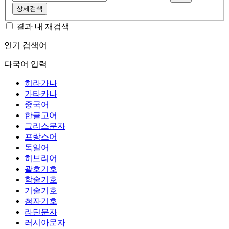
상세검색
결과 내 재검색
인기 검색어
다국어 입력
히라가나
가타카나
중국어
한글고어
그리스문자
프랑스어
독일어
히브리어
괄호기호
학술기호
기술기호
첨자기호
라틴문자
러시아문자