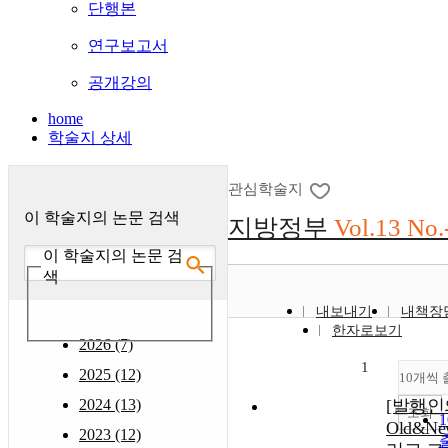
단행본
연구보고서
공개강의
home
학술지 상세
관심학술지
이 학술지의 논문 검색
지방정부
Vol.13 No.
이 학술지의 논문 검
색
내보내기
내책장
한자로보기
2026 (7)
1
2025 (12)
10개씩 
2024 (13)
[발행인
조회
Old&N
2023 (12)