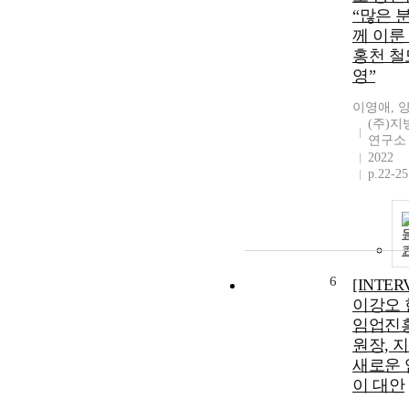
“많은 
께 이룬
홍천 철
영”
이영애, 
(주)
연구소
2022
p.22-25
6
[INTER
이강오 
임업진
원장, 
새로운 
이 대안