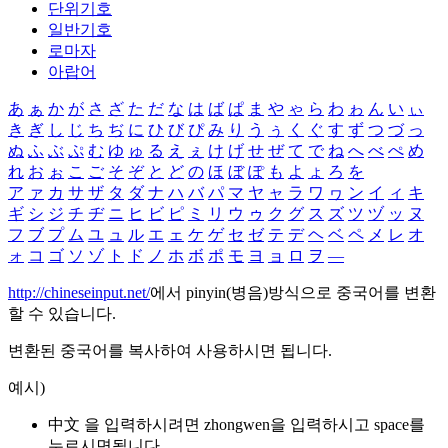
단위기호
일반기호
로마자
아랍어
あ
ぁ
か
が
さ
ざ
た
だ
な
は
ば
ぱ
ま
や
ゃ
ら
わ
ゎ
ん
い
ぃ
き
ぎ
し
じ
ち
ぢ
に
ひ
び
ぴ
み
り
う
ぅ
く
ぐ
す
ず
つ
づ
っ
ぬ
ふ
ぶ
ぷ
む
ゆ
ゅ
る
え
ぇ
け
げ
せ
ぜ
て
で
ね
へ
べ
ぺ
め
れ
お
ぉ
こ
ご
そ
ぞ
と
ど
の
ほ
ぼ
ぽ
も
よ
ょ
ろ
を
ア
ァ
カ
サ
ザ
タ
ダ
ナ
ハ
バ
パ
マ
ヤ
ャ
ラ
ワ
ヮ
ン
イ
ィ
キ
ギ
シ
ジ
チ
ヂ
ニ
ヒ
ビ
ピ
ミ
リ
ウ
ゥ
ク
グ
ス
ズ
ツ
ヅ
ッ
ヌ
フ
ブ
プ
ム
ユ
ュ
ル
エ
ェ
ケ
ゲ
セ
ゼ
テ
デ
ヘ
ベ
ペ
メ
レ
オ
ォ
コ
ゴ
ソ
ゾ
ト
ド
ノ
ホ
ボ
ポ
モ
ヨ
ョ
ロ
ヲ
―
http://chineseinput.net/
에서 pinyin(병음)방식으로 중국어를 변환
할 수 있습니다.
변환된 중국어를 복사하여 사용하시면 됩니다.
예시)
中文 을 입력하시려면
zhongwen
을 입력하시고 space를
누르시면됩니다.