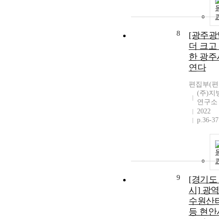
8
[광주광
더 크고
한 광주
연다
편집부(편
(주)
연구소
2022
p.36-37
9
[경기도
시] 광
수원산
등 현안