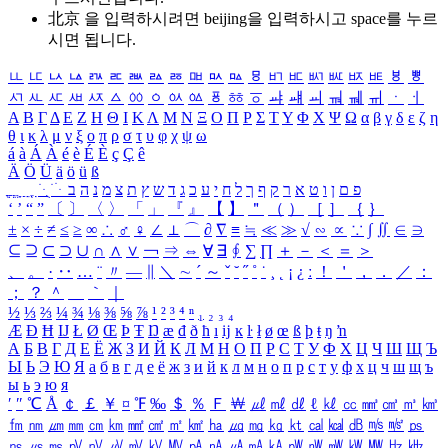
北京 을 입력하시려면
beijing
을 입력하시고 space를 누르
시면 됩니다.
ㅥ
ㅦ
ㅧ
ㅨ
ㅩ
ㅪ
ㅫ
ㅬ
ㅭ
ㅮ
ㅯ
ㅰ
ㅱ
ㅲ
ㅳ
ㅴ
ㅵ
ㅶ
ㅷ
ㅸ
ㅹ
ㅺ
ㅻ
ㅼ
ㅽ
ㅾ
ㅿ
ㆀ
ㆁ
ㆂ
ㆃ
ㆄ
ㆅ
ㆆ
ㆇ
ㆈ
ㆉ
ㆊ
ㆋ
ㆌ
ㆍ
ㆎ
Α
Β
Γ
Δ
Ε
Ζ
Η
Θ
Ι
Κ
Λ
Μ
Ν
Ξ
Ο
Π
Ρ
Σ
Τ
Υ
Φ
Χ
Ψ
Ω
α
β
γ
δ
ε
ζ
η
θ
ι
κ
λ
μ
ν
ξ
ο
π
ρ
σ
τ
υ
φ
χ
ψ
ω
á
à
Á
À
é
è
É
È
ç
Ç
ê
Ä
Ö
Ü
ä
ö
ü
ß
ְ
ֳ
ֲ
ֱ
ָ
ַ
ֵ
ֶ
ִ
ֹ
ּ
ֻ
ׂ
ׁ
ּ
ב
ה
נ
מ
צ
ת
ץ
ש
ד
ג
כ
ע
י
ח
ל
ך
ף
ק
ר
א
ט
ו
ן
ם
פ
‘
’
“
”
〔
〕
〈
〉
「
」
『
』
【
】
＂
（
）
［
］
｛
｝
±
×
÷
≠
≤
≥
∞
∴
♂
♀
∠
⊥
⌒
∂
∇
≡
≒
≪
≫
√
∽
∝
∵
∫
∬
∈
∋
⊆
⊇
⊂
⊃
∪
∩
∧
∨
￢
⇒
⇔
∀
∃
∮
∑
∏
＋
－
＜
＝
＞
、
。
·
‥
…
¨
〃
―
∥
＼
∼
´
～
ˇ
˘
˝
˚
˙
¸
˛
¡
¿
ː
！
＇
，
．
／
：
；
？
＾
＿
｀
｜
½
⅓
⅔
¼
¾
⅛
⅜
⅝
⅞
¹
²
³
⁴
ⁿ
₁
₂
₃
₄
Æ
Ð
Ħ
Ĳ
Ł
Ø
Œ
Þ
Ŧ
Ŋ
æ
đ
ð
ħ
ı
ĳ
ĸ
ŀ
ł
ø
œ
ß
þ
ŧ
ŋ
ŉ
А
Б
В
Г
Д
Е
Ё
Ж
З
И
Й
К
Л
М
Н
О
П
Р
С
Т
У
Ф
Х
Ц
Ч
Ш
Щ
Ъ
Ы
Ь
Э
Ю
Я
а
б
в
г
д
е
ё
ж
з
и
й
к
л
м
н
о
п
р
с
т
у
ф
х
ц
ч
ш
щ
ъ
ы
ь
э
ю
я
′
″
℃
Å
￠
￡
￥
¤
℉
‰
＄
％
Ｆ
￦
㎕
㎖
㎗
ℓ
㎘
㏄
㎣
㎤
㎥
㎦
㎙
㎚
㎛
㎜
㎝
㎞
㎟
㎠
㎡
㎢
㏊
㎍
㎎
㎏
㏏
㎈
㎉
㏈
㎧
㎨
㎰
㎱
㎲
㎳
㎴
㎵
㎶
㎷
㎸
㎹
㎀
㎁
㎂
㎃
㎄
㎺
㎻
㎽
㎾
㎿
㎐
㎑