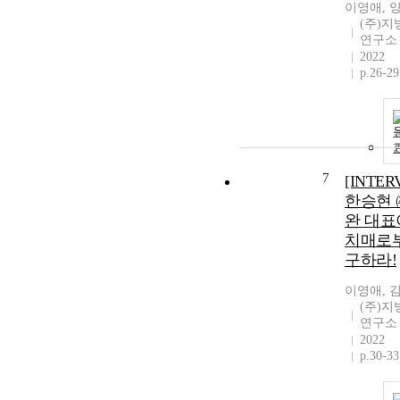
이영애, 
(주)
연구소
2022
p.26-29
7
[INTER
한승현 
완 대표
치매로
구하라!
이영애, 
(주)
연구소
2022
p.30-33