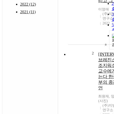
리고 그
2022 (12)
이영애
2021 (11)
(주)
연구소
2022
2
[INTER
브레진
조지워
교수에게
는다 한
부의 종
언
최원재, 
(사진)
(주)
연구소