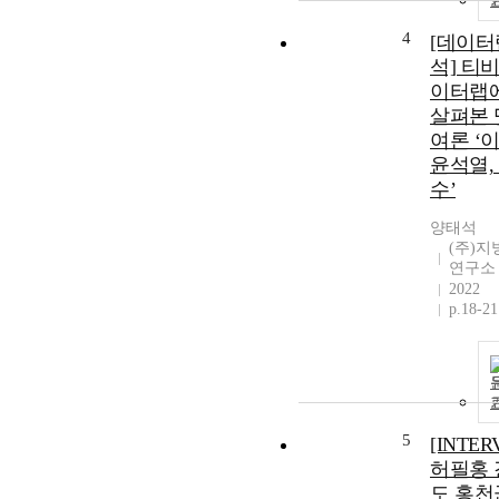
4
[데이터
석] 티
이터랩
살펴본 
여론 ‘
윤석열,
수’
양태석
(주)
연구소
2022
p.18-21
5
[INTER
허필홍 
도 홍천