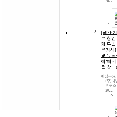
2022
3
[월간 
부 창간
체 특별
문경시]
경 뉴딜
책’에서
을 찾다
편집부(편
(주)
연구소
2022
p.12-17