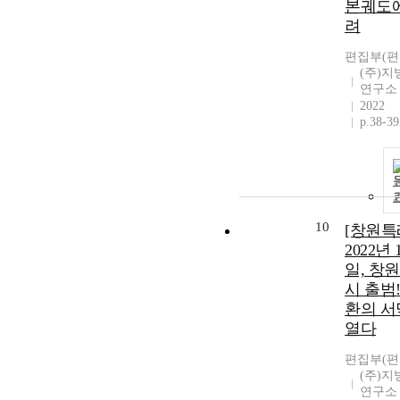
본궤도에
려
편집부(편
(주)
연구소
2022
p.38-39
10
[창원특
2022년 
일, 창
시 출범
환의 서
열다
편집부(편
(주)
연구소