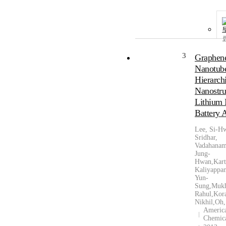
3
Graphen
Nanotub
Hierarch
Nanostru
Lithium 
Battery 
Lee, Si-H
Sridhar,
Vadahanam
Jung-
Hwan,Kart
Kaliyappan
Yun-
Sung,Mukh
Rahul,Kora
Nikhil,Oh
Americ
Chemica