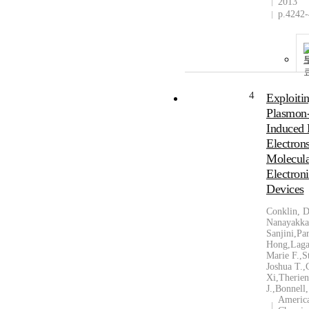
2013
p.4242
4
Exploiti
Plasmon
Induced 
Electrons
Molecula
Electron
Devices
Conklin, D
Nanayakka
Sanjini,Pa
Hong,Laga
Marie F.,S
Joshua T.,
Xi,Therien
J.,Bonnell
Americ