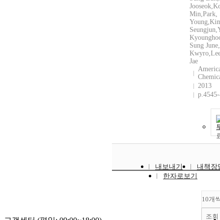
Jooseok,K
Min,Park,
Young,Ki
Seungjun,
Kyoungho
Sung June
Kwyro,Lee
Jae
Americ
Chemica
2013
p.4545
내보내기
내책장
한자로보기
10개
조회