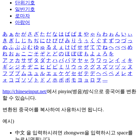
단위기호
일반기호
로마자
아랍어
あ
ぁ
か
が
さ
ざ
た
だ
な
は
ば
ぱ
ま
や
ゃ
ら
わ
ゎ
ん
い
ぃ
き
ぎ
し
じ
ち
ぢ
に
ひ
び
ぴ
み
り
う
ぅ
く
ぐ
す
ず
つ
づ
っ
ぬ
ふ
ぶ
ぷ
む
ゆ
ゅ
る
え
ぇ
け
げ
せ
ぜ
て
で
ね
へ
べ
ぺ
め
れ
お
ぉ
こ
ご
そ
ぞ
と
ど
の
ほ
ぼ
ぽ
も
よ
ょ
ろ
を
ア
ァ
カ
サ
ザ
タ
ダ
ナ
ハ
バ
パ
マ
ヤ
ャ
ラ
ワ
ヮ
ン
イ
ィ
キ
ギ
シ
ジ
チ
ヂ
ニ
ヒ
ビ
ピ
ミ
リ
ウ
ゥ
ク
グ
ス
ズ
ツ
ヅ
ッ
ヌ
フ
ブ
プ
ム
ユ
ュ
ル
エ
ェ
ケ
ゲ
セ
ゼ
テ
デ
ヘ
ベ
ペ
メ
レ
オ
ォ
コ
ゴ
ソ
ゾ
ト
ド
ノ
ホ
ボ
ポ
モ
ヨ
ョ
ロ
ヲ
―
http://chineseinput.net/
에서 pinyin(병음)방식으로 중국어를 변환
할 수 있습니다.
변환된 중국어를 복사하여 사용하시면 됩니다.
예시)
中文 을 입력하시려면
zhongwen
을 입력하시고 space를
누르시면됩니다.