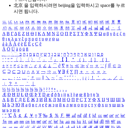
北京 을 입력하시려면
beijing
을 입력하시고 space를 누르
시면 됩니다.
ㅥ
ㅦ
ㅧ
ㅨ
ㅩ
ㅪ
ㅫ
ㅬ
ㅭ
ㅮ
ㅯ
ㅰ
ㅱ
ㅲ
ㅳ
ㅴ
ㅵ
ㅶ
ㅷ
ㅸ
ㅹ
ㅺ
ㅻ
ㅼ
ㅽ
ㅾ
ㅿ
ㆀ
ㆁ
ㆂ
ㆃ
ㆄ
ㆅ
ㆆ
ㆇ
ㆈ
ㆉ
ㆊ
ㆋ
ㆌ
ㆍ
ㆎ
Α
Β
Γ
Δ
Ε
Ζ
Η
Θ
Ι
Κ
Λ
Μ
Ν
Ξ
Ο
Π
Ρ
Σ
Τ
Υ
Φ
Χ
Ψ
Ω
α
β
γ
δ
ε
ζ
η
θ
ι
κ
λ
μ
ν
ξ
ο
π
ρ
σ
τ
υ
φ
χ
ψ
ω
á
à
Á
À
é
è
É
È
ç
Ç
ê
Ä
Ö
Ü
ä
ö
ü
ß
ְ
ֳ
ֲ
ֱ
ָ
ַ
ֵ
ֶ
ִ
ֹ
ּ
ֻ
ׂ
ׁ
ּ
ב
ה
נ
מ
צ
ת
ץ
ש
ד
ג
כ
ע
י
ח
ל
ך
ף
ק
ר
א
ט
ו
ן
ם
פ
‘
’
“
”
〔
〕
〈
〉
「
」
『
』
【
】
＂
（
）
［
］
｛
｝
±
×
÷
≠
≤
≥
∞
∴
♂
♀
∠
⊥
⌒
∂
∇
≡
≒
≪
≫
√
∽
∝
∵
∫
∬
∈
∋
⊆
⊇
⊂
⊃
∪
∩
∧
∨
￢
⇒
⇔
∀
∃
∮
∑
∏
＋
－
＜
＝
＞
、
。
·
‥
…
¨
〃
―
∥
＼
∼
´
～
ˇ
˘
˝
˚
˙
¸
˛
¡
¿
ː
！
＇
，
．
／
：
；
？
＾
＿
｀
｜
½
⅓
⅔
¼
¾
⅛
⅜
⅝
⅞
¹
²
³
⁴
ⁿ
₁
₂
₃
₄
Æ
Ð
Ħ
Ĳ
Ł
Ø
Œ
Þ
Ŧ
Ŋ
æ
đ
ð
ħ
ı
ĳ
ĸ
ŀ
ł
ø
œ
ß
þ
ŧ
ŋ
ŉ
А
Б
В
Г
Д
Е
Ё
Ж
З
И
Й
К
Л
М
Н
О
П
Р
С
Т
У
Ф
Х
Ц
Ч
Ш
Щ
Ъ
Ы
Ь
Э
Ю
Я
а
б
в
г
д
е
ё
ж
з
и
й
к
л
м
н
о
п
р
с
т
у
ф
х
ц
ч
ш
щ
ъ
ы
ь
э
ю
я
′
″
℃
Å
￠
￡
￥
¤
℉
‰
＄
％
Ｆ
￦
㎕
㎖
㎗
ℓ
㎘
㏄
㎣
㎤
㎥
㎦
㎙
㎚
㎛
㎜
㎝
㎞
㎟
㎠
㎡
㎢
㏊
㎍
㎎
㎏
㏏
㎈
㎉
㏈
㎧
㎨
㎰
㎱
㎲
㎳
㎴
㎵
㎶
㎷
㎸
㎹
㎀
㎁
㎂
㎃
㎄
㎺
㎻
㎽
㎾
㎿
㎐
㎑