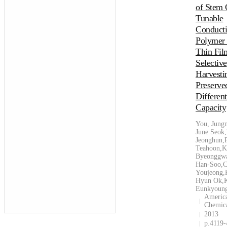
of Stem 
Tunable
Conduct
Polymer
Thin Fil
Selective
Harvesti
Preserve
Different
Capacity
You, Jung
June Seok
Jeonghun,
Teahoon,K
Byeonggw
Han-Soo,C
Youjeong,
Hyun Ok,
Eunkyoun
Americ
Chemica
2013
p.4119