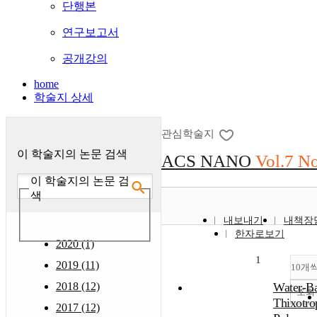
단행본
연구보고서
공개강의
home
학술지 상세
관심학술지
이 학술지의 논문 검색
ACS NANO
Vol.7 N
이 학술지의 논문 검
색
내보내기
내책장
한자로보기
2020 (1)
1
2019 (11)
10개
2018 (12)
Water-B
조회
Thixotro
2017 (12)