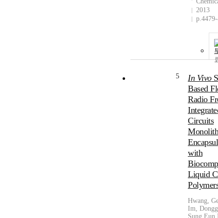
Chemica
2013
p.4479
5
In Vivo
S
Based Fl
Radio F
Integrate
Circuits
Monolith
Encapsul
with
Biocompa
Liquid C
Polymer
Hwang, Ge
Im, Dongg
Sung Eun,