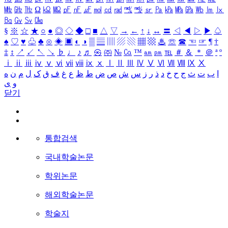
㎒
㎓
㎔
Ω
㏀
㏁
㎊
㎋
㎌
㏖
㏅
㎭
㎮
㎯
㏛
㎩
㎪
㎫
㎬
㏝
㏐
㏓
㏃
㏉
㏜
㏆
§
※
☆
★
○
●
◎
◇
◆
□
■
△
▽
→
←
↑
↓
↔
〓
◁
◀
▷
▶
♤
♠
♡
♥
♧
♣
⊙
◈
▣
◐
◑
▒
▤
▥
▨
▧
▦
▩
♨
☏
☎
☜
☞
¶
†
‡
↕
↗
↙
↖
↘
♭
♩
♪
♬
㉿
㈜
№
㏇
™
㏂
㏘
℡
＃
＆
＊
＠
ª
º
ⅰ
ⅱ
ⅲ
ⅳ
ⅴ
ⅵ
ⅶ
ⅷ
ⅸ
ⅹ
Ⅰ
Ⅱ
Ⅲ
Ⅳ
Ⅴ
Ⅵ
Ⅶ
Ⅷ
Ⅸ
Ⅹ
ا
ب
ت
ث
ج
ح
خ
د
ذ
ر
ز
س
ش
ص
ض
ط
ظ
ع
غ
ف
ق
ک
ل
م
ن
ه
و
ی
닫기
통합검색
국내학술논문
학위논문
해외학술논문
학술지