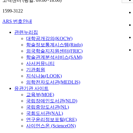
고객센터 (평일: 09:00~18:00)
1599-3122
ARS 번호안내
관련누리집
대학공개강의(KOCW)
학술정보통계시스템(Rinfo)
외국학술지지원센터(FRIC)
학술관계분석서비스(SAM)
사서커뮤니티
기관회원
지식나눔(LOOK)
의학전자도서관(MEDLIS)
유관기관 사이트
교육부(MOE)
국립장애인도서관(NLD)
국립중앙도서관(NL)
국회도서관(NAL)
연구윤리정보포털(CRE)
사이언스온 (ScienceON)