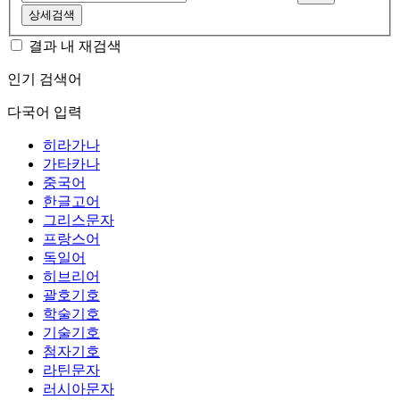
상세검색
결과 내 재검색
인기 검색어
다국어 입력
히라가나
가타카나
중국어
한글고어
그리스문자
프랑스어
독일어
히브리어
괄호기호
학술기호
기술기호
첨자기호
라틴문자
러시아문자