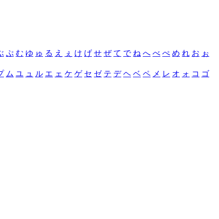
ぶ
ぷ
む
ゆ
ゅ
る
え
ぇ
け
げ
せ
ぜ
て
で
ね
へ
べ
ぺ
め
れ
お
ぉ
プ
ム
ユ
ュ
ル
エ
ェ
ケ
ゲ
セ
ゼ
テ
デ
ヘ
ベ
ペ
メ
レ
オ
ォ
コ
ゴ