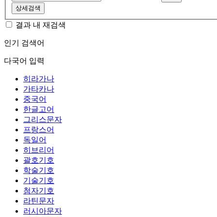
상세검색
결과 내 재검색
인기 검색어
다국어 입력
히라가나
가타카나
중국어
한글고어
그리스문자
프랑스어
독일어
히브리어
괄호기호
학술기호
기술기호
첨자기호
라틴문자
러시아문자