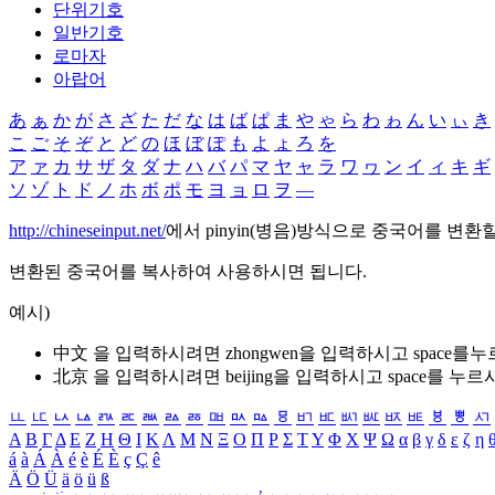
단위기호
일반기호
로마자
아랍어
あ
ぁ
か
が
さ
ざ
た
だ
な
は
ば
ぱ
ま
や
ゃ
ら
わ
ゎ
ん
い
ぃ
き
こ
ご
そ
ぞ
と
ど
の
ほ
ぼ
ぽ
も
よ
ょ
ろ
を
ア
ァ
カ
サ
ザ
タ
ダ
ナ
ハ
バ
パ
マ
ヤ
ャ
ラ
ワ
ヮ
ン
イ
ィ
キ
ギ
ソ
ゾ
ト
ド
ノ
ホ
ボ
ポ
モ
ヨ
ョ
ロ
ヲ
―
http://chineseinput.net/
에서 pinyin(병음)방식으로 중국어를 변환
변환된 중국어를 복사하여 사용하시면 됩니다.
예시)
中文 을 입력하시려면
zhongwen
을 입력하시고 space를
北京 을 입력하시려면
beijing
을 입력하시고 space를 누르
ㅥ
ㅦ
ㅧ
ㅨ
ㅩ
ㅪ
ㅫ
ㅬ
ㅭ
ㅮ
ㅯ
ㅰ
ㅱ
ㅲ
ㅳ
ㅴ
ㅵ
ㅶ
ㅷ
ㅸ
ㅹ
ㅺ
Α
Β
Γ
Δ
Ε
Ζ
Η
Θ
Ι
Κ
Λ
Μ
Ν
Ξ
Ο
Π
Ρ
Σ
Τ
Υ
Φ
Χ
Ψ
Ω
α
β
γ
δ
ε
ζ
η
á
à
Á
À
é
è
É
È
ç
Ç
ê
Ä
Ö
Ü
ä
ö
ü
ß