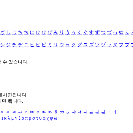
ぎ
し
じ
ち
ぢ
に
ひ
び
ぴ
み
り
う
ぅ
く
ぐ
す
ず
つ
づ
っ
ぬ
ふ
シ
ジ
チ
ヂ
ニ
ヒ
ビ
ピ
ミ
リ
ウ
ゥ
ク
グ
ス
ズ
ツ
ヅ
ッ
ヌ
フ
ブ
할 수 있습니다.
누르시면됩니다.
시면 됩니다.
ㅻ
ㅼ
ㅽ
ㅾ
ㅿ
ㆀ
ㆁ
ㆂ
ㆃ
ㆄ
ㆅ
ㆆ
ㆇ
ㆈ
ㆉ
ㆊ
ㆋ
ㆌ
ㆍ
ㆎ
θ
ι
κ
λ
μ
ν
ξ
ο
π
ρ
σ
τ
υ
φ
χ
ψ
ω