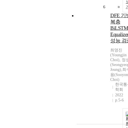
6
DFE 기
복층
BiLSTM
Equalize
성능 검
최영진
(Youngjin
Choi), 
(Seongyeo
Joung),
용(Sooyon
Choi)
한국통
학회
2022
p.5-6