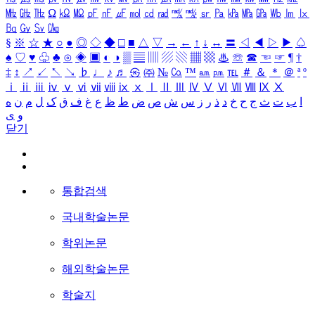
㎒
㎓
㎔
Ω
㏀
㏁
㎊
㎋
㎌
㏖
㏅
㎭
㎮
㎯
㏛
㎩
㎪
㎫
㎬
㏝
㏐
㏓
㏃
㏉
㏜
㏆
§
※
☆
★
○
●
◎
◇
◆
□
■
△
▽
→
←
↑
↓
↔
〓
◁
◀
▷
▶
♤
♠
♡
♥
♧
♣
⊙
◈
▣
◐
◑
▒
▤
▥
▨
▧
▦
▩
♨
☏
☎
☜
☞
¶
†
‡
↕
↗
↙
↖
↘
♭
♩
♪
♬
㉿
㈜
№
㏇
™
㏂
㏘
℡
＃
＆
＊
＠
ª
º
ⅰ
ⅱ
ⅲ
ⅳ
ⅴ
ⅵ
ⅶ
ⅷ
ⅸ
ⅹ
Ⅰ
Ⅱ
Ⅲ
Ⅳ
Ⅴ
Ⅵ
Ⅶ
Ⅷ
Ⅸ
Ⅹ
ا
ب
ت
ث
ج
ح
خ
د
ذ
ر
ز
س
ش
ص
ض
ط
ظ
ع
غ
ف
ق
ک
ل
م
ن
ه
و
ی
닫기
통합검색
국내학술논문
학위논문
해외학술논문
학술지