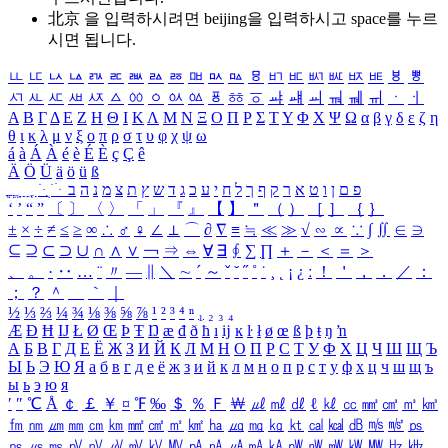
北京 을 입력하시려면
beijing
을 입력하시고 space를 누르
시면 됩니다.
ㅥ
ㅦ
ㅧ
ㅨ
ㅩ
ㅪ
ㅫ
ㅬ
ㅭ
ㅮ
ㅯ
ㅰ
ㅱ
ㅲ
ㅳ
ㅴ
ㅵ
ㅶ
ㅷ
ㅸ
ㅹ
ㅺ
ㅻ
ㅼ
ㅽ
ㅾ
ㅿ
ㆀ
ㆁ
ㆂ
ㆃ
ㆄ
ㆅ
ㆆ
ㆇ
ㆈ
ㆉ
ㆊ
ㆋ
ㆌ
ㆍ
ㆎ
Α
Β
Γ
Δ
Ε
Ζ
Η
Θ
Ι
Κ
Λ
Μ
Ν
Ξ
Ο
Π
Ρ
Σ
Τ
Υ
Φ
Χ
Ψ
Ω
α
β
γ
δ
ε
ζ
η
θ
ι
κ
λ
μ
ν
ξ
ο
π
ρ
σ
τ
υ
φ
χ
ψ
ω
á
à
Á
À
é
è
É
È
ç
Ç
ê
Ä
Ö
Ü
ä
ö
ü
ß
ְ
ֳ
ֲ
ֱ
ָ
ַ
ֵ
ֶ
ִ
ֹ
ּ
ֻ
ׂ
ׁ
ּ
ב
ה
נ
מ
צ
ת
ץ
ש
ד
ג
כ
ע
י
ח
ל
ך
ף
ק
ר
א
ט
ו
ן
ם
פ
‘
’
“
”
〔
〕
〈
〉
「
」
『
』
【
】
＂
（
）
［
］
｛
｝
±
×
÷
≠
≤
≥
∞
∴
♂
♀
∠
⊥
⌒
∂
∇
≡
≒
≪
≫
√
∽
∝
∵
∫
∬
∈
∋
⊆
⊇
⊂
⊃
∪
∩
∧
∨
￢
⇒
⇔
∀
∃
∮
∑
∏
＋
－
＜
＝
＞
、
。
·
‥
…
¨
〃
―
∥
＼
∼
´
～
ˇ
˘
˝
˚
˙
¸
˛
¡
¿
ː
！
＇
，
．
／
：
；
？
＾
＿
｀
｜
½
⅓
⅔
¼
¾
⅛
⅜
⅝
⅞
¹
²
³
⁴
ⁿ
₁
₂
₃
₄
Æ
Ð
Ħ
Ĳ
Ł
Ø
Œ
Þ
Ŧ
Ŋ
æ
đ
ð
ħ
ı
ĳ
ĸ
ŀ
ł
ø
œ
ß
þ
ŧ
ŋ
ŉ
А
Б
В
Г
Д
Е
Ё
Ж
З
И
Й
К
Л
М
Н
О
П
Р
С
Т
У
Ф
Х
Ц
Ч
Ш
Щ
Ъ
Ы
Ь
Э
Ю
Я
а
б
в
г
д
е
ё
ж
з
и
й
к
л
м
н
о
п
р
с
т
у
ф
х
ц
ч
ш
щ
ъ
ы
ь
э
ю
я
′
″
℃
Å
￠
￡
￥
¤
℉
‰
＄
％
Ｆ
￦
㎕
㎖
㎗
ℓ
㎘
㏄
㎣
㎤
㎥
㎦
㎙
㎚
㎛
㎜
㎝
㎞
㎟
㎠
㎡
㎢
㏊
㎍
㎎
㎏
㏏
㎈
㎉
㏈
㎧
㎨
㎰
㎱
㎲
㎳
㎴
㎵
㎶
㎷
㎸
㎹
㎀
㎁
㎂
㎃
㎄
㎺
㎻
㎽
㎾
㎿
㎐
㎑