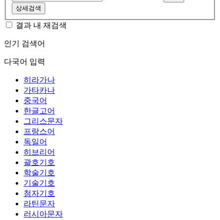
상세검색
결과 내 재검색
인기 검색어
다국어 입력
히라가나
가타카나
중국어
한글고어
그리스문자
프랑스어
독일어
히브리어
괄호기호
학술기호
기술기호
첨자기호
라틴문자
러시아문자