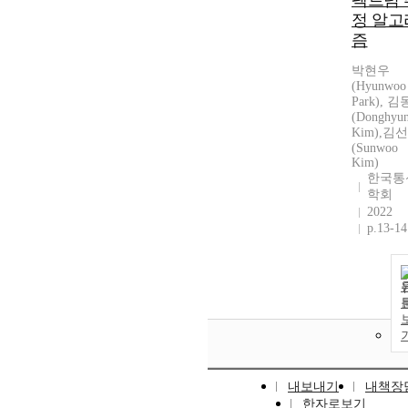
펙트럼 
정 알고
즘
박현우
(Hyunwoo
Park), 
(Donghyu
Kim),김
(Sunwoo
Kim)
한국통
학회
2022
p.13-14
내보내기
내책장
한자로보기