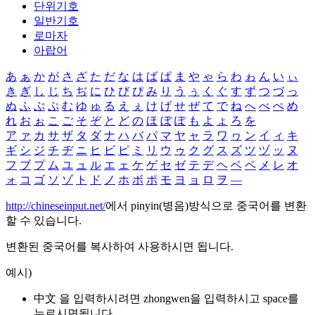
단위기호
일반기호
로마자
아랍어
あ
ぁ
か
が
さ
ざ
た
だ
な
は
ば
ぱ
ま
や
ゃ
ら
わ
ゎ
ん
い
ぃ
き
ぎ
し
じ
ち
ぢ
に
ひ
び
ぴ
み
り
う
ぅ
く
ぐ
す
ず
つ
づ
っ
ぬ
ふ
ぶ
ぷ
む
ゆ
ゅ
る
え
ぇ
け
げ
せ
ぜ
て
で
ね
へ
べ
ぺ
め
れ
お
ぉ
こ
ご
そ
ぞ
と
ど
の
ほ
ぼ
ぽ
も
よ
ょ
ろ
を
ア
ァ
カ
サ
ザ
タ
ダ
ナ
ハ
バ
パ
マ
ヤ
ャ
ラ
ワ
ヮ
ン
イ
ィ
キ
ギ
シ
ジ
チ
ヂ
ニ
ヒ
ビ
ピ
ミ
リ
ウ
ゥ
ク
グ
ス
ズ
ツ
ヅ
ッ
ヌ
フ
ブ
プ
ム
ユ
ュ
ル
エ
ェ
ケ
ゲ
セ
ゼ
テ
デ
ヘ
ベ
ペ
メ
レ
オ
ォ
コ
ゴ
ソ
ゾ
ト
ド
ノ
ホ
ボ
ポ
モ
ヨ
ョ
ロ
ヲ
―
http://chineseinput.net/
에서 pinyin(병음)방식으로 중국어를 변환
할 수 있습니다.
변환된 중국어를 복사하여 사용하시면 됩니다.
예시)
中文 을 입력하시려면
zhongwen
을 입력하시고 space를
누르시면됩니다.