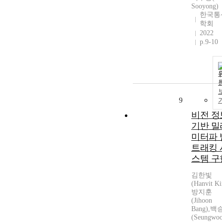
Sooyong)
한국통
학회
2022
p.9-10
9
비전 정
기반 밀
미터파 
트래킹 
스템 구
김한빛
(Hanvit K
방지훈
(Jihoon
Bang),
(Seungwo