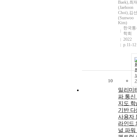
Baek),최
(Jaehoon
Choi),김
(Sunwoo
Kim)
한국통
학회
2022
p.11-12
10
밀리미
파 통신
지도 학
기반 다
사용자 
라인드 
널 파워