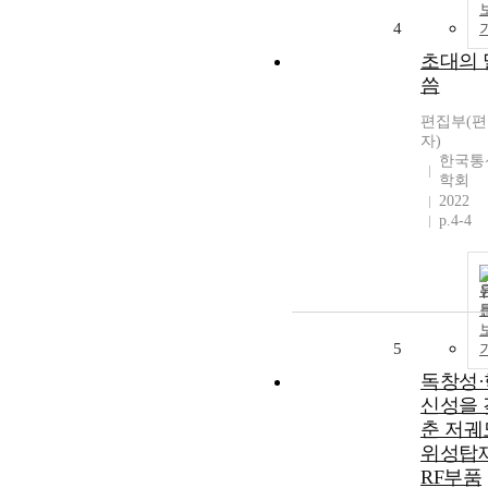
4
초대의 
씀
편집부(
자)
한국통
학회
2022
p.4-4
5
독창성·
신성을 
춘 저궤
위성탑
RF부품