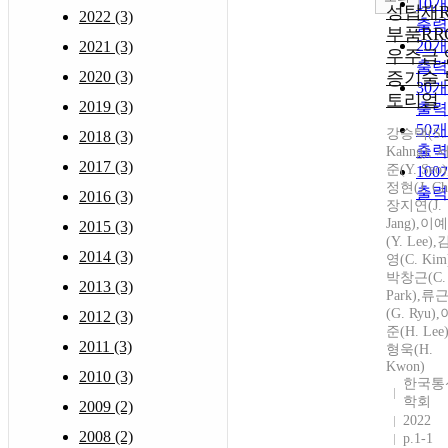
10
성탑재R
2022 (3)
출력
부품RR
20
2021 (3)
우주급 
출력
2020 (3)
증기술 
30
토리얼
2019 (3)
출력
50
강승택(S.
2018 (3)
출력
Kahng),
2017 (3)
준(Y. Seo
10
정현(J. Ch
출력
2016 (3)
장지연(J.
Jang),이
2015 (3)
(Y. Lee)
2014 (3)
영(C. Kim
박창근(C.
2013 (3)
Park),류
(G. Ryu)
2012 (3)
준(H. Lee
2011 (3)
형욱(H.
Kwon)
2010 (3)
한국통
학회
2009 (2)
2022
2008 (2)
p.1-1