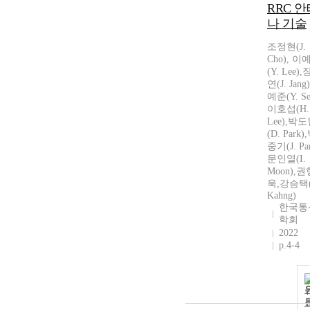
RRC 안
나 기술
조정현(J.
Cho), 이
(Y. Lee)
연(J. Jang
예준(Y. Se
이호섭(H.
Lee),박
(D. Park)
중기(J. Par
문인열(I.
Moon),권
욱,강승택(
Kahng)
한국통
학회
2022
p.4-4