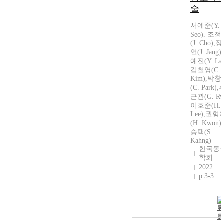
술
서예준(Y.
Seo), 조
(J. Cho)
연(J. Jang
예진(Y. Le
김철영(C.
Kim),박
(C. Park)
근관(G. Ry
이호준(H.
Lee),권
(H. Kwon
승택(S.
Kahng)
한국통
학회
2022
p.3-3