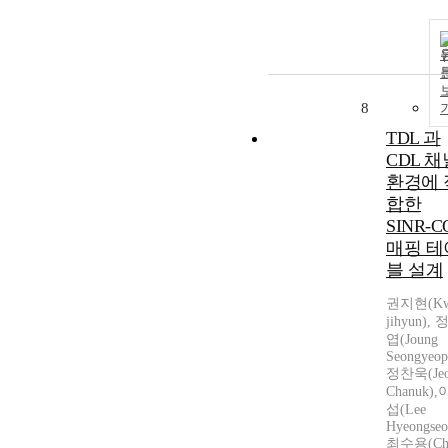
8
TDL 과
CDL 채
환경에 
합한
SINR-C
매핑 테
블 설계
권지현(Kw
jihyun),
엽(Joung
Seongyeop
정찬욱(Jeo
Chanuk)
섭(Lee
Hyeongseo
최수용(Ch