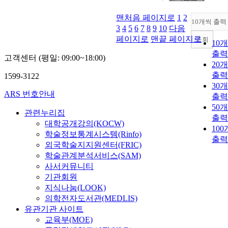
맨처음 페이지로
1
2
10개씩 출력
3
4
5
6
7
8
9
10
다음
페이지로
맨끝 페이지로
조회
10
출력
고객센터 (평일: 09:00~18:00)
20
출력
1599-3122
30
ARS 번호안내
출력
50
관련누리집
출력
대학공개강의(KOCW)
10
학술정보통계시스템(Rinfo)
출력
외국학술지지원센터(FRIC)
학술관계분석서비스(SAM)
사서커뮤니티
기관회원
지식나눔(LOOK)
의학전자도서관(MEDLIS)
유관기관 사이트
교육부(MOE)