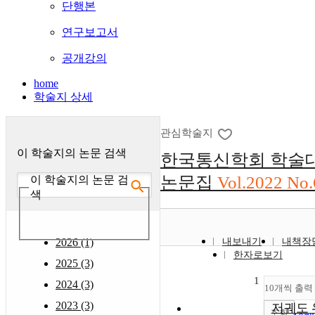
단행본
연구보고서
공개강의
home
학술지 상세
관심학술지
이 학술지의 논문 검색
한국통신학회 학술
논문집
Vol.2022 No.
이 학술지의 논문 검
색
2026 (1)
내보내기
내책장
한자로보기
2025 (3)
1
2024 (3)
10개씩 출력
2023 (3)
저궤도 
조회