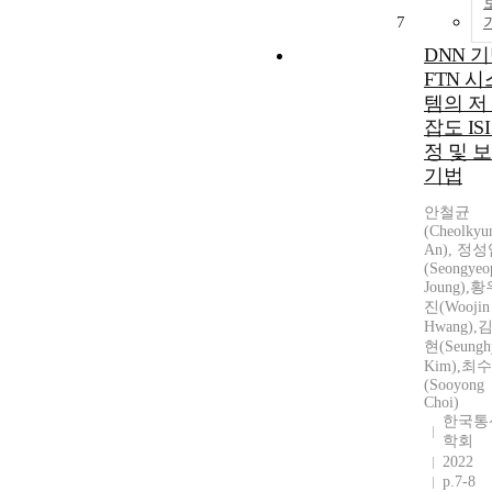
7
DNN 
FTN 시
템의 저
잡도 ISI
정 및 
기법
안철균
(Cheolkyu
An), 정
(Seongyeo
Joung),
진(Woojin
Hwang),
현(Seungh
Kim),최
(Sooyong
Choi)
한국통
학회
2022
p.7-8