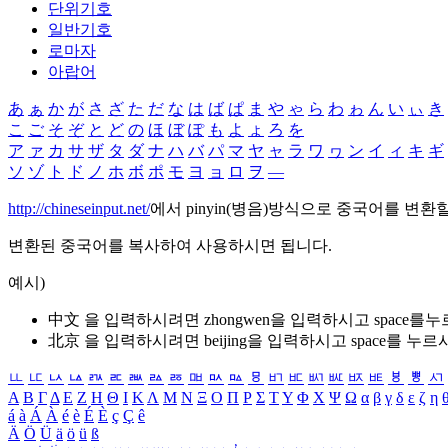
단위기호
일반기호
로마자
아랍어
あ
ぁ
か
が
さ
ざ
た
だ
な
は
ば
ぱ
ま
や
ゃ
ら
わ
ゎ
ん
い
ぃ
き
こ
ご
そ
ぞ
と
ど
の
ほ
ぼ
ぽ
も
よ
ょ
ろ
を
ア
ァ
カ
サ
ザ
タ
ダ
ナ
ハ
バ
パ
マ
ヤ
ャ
ラ
ワ
ヮ
ン
イ
ィ
キ
ギ
ソ
ゾ
ト
ド
ノ
ホ
ボ
ポ
モ
ヨ
ョ
ロ
ヲ
―
http://chineseinput.net/
에서 pinyin(병음)방식으로 중국어를 변환
변환된 중국어를 복사하여 사용하시면 됩니다.
예시)
中文 을 입력하시려면
zhongwen
을 입력하시고 space를
北京 을 입력하시려면
beijing
을 입력하시고 space를 누르
ㅥ
ㅦ
ㅧ
ㅨ
ㅩ
ㅪ
ㅫ
ㅬ
ㅭ
ㅮ
ㅯ
ㅰ
ㅱ
ㅲ
ㅳ
ㅴ
ㅵ
ㅶ
ㅷ
ㅸ
ㅹ
ㅺ
Α
Β
Γ
Δ
Ε
Ζ
Η
Θ
Ι
Κ
Λ
Μ
Ν
Ξ
Ο
Π
Ρ
Σ
Τ
Υ
Φ
Χ
Ψ
Ω
α
β
γ
δ
ε
ζ
η
á
à
Á
À
é
è
É
È
ç
Ç
ê
Ä
Ö
Ü
ä
ö
ü
ß