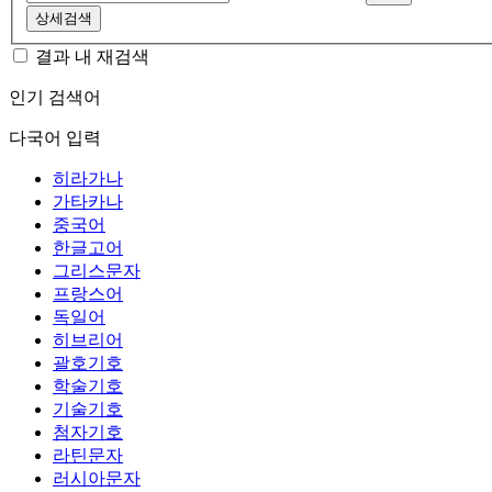
상세검색
결과 내 재검색
인기 검색어
다국어 입력
히라가나
가타카나
중국어
한글고어
그리스문자
프랑스어
독일어
히브리어
괄호기호
학술기호
기술기호
첨자기호
라틴문자
러시아문자