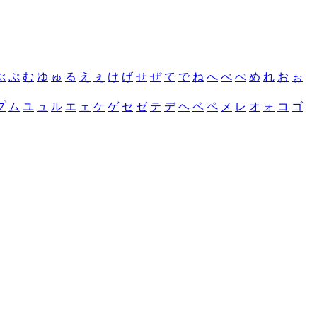
ぶ
ぷ
む
ゆ
ゅ
る
え
ぇ
け
げ
せ
ぜ
て
で
ね
へ
べ
ぺ
め
れ
お
ぉ
プ
ム
ユ
ュ
ル
エ
ェ
ケ
ゲ
セ
ゼ
テ
デ
ヘ
ベ
ペ
メ
レ
オ
ォ
コ
ゴ