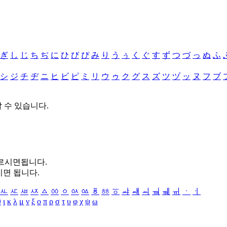
ぎ
し
じ
ち
ぢ
に
ひ
び
ぴ
み
り
う
ぅ
く
ぐ
す
ず
つ
づ
っ
ぬ
ふ
シ
ジ
チ
ヂ
ニ
ヒ
ビ
ピ
ミ
リ
ウ
ゥ
ク
グ
ス
ズ
ツ
ヅ
ッ
ヌ
フ
ブ
할 수 있습니다.
누르시면됩니다.
시면 됩니다.
ㅻ
ㅼ
ㅽ
ㅾ
ㅿ
ㆀ
ㆁ
ㆂ
ㆃ
ㆄ
ㆅ
ㆆ
ㆇ
ㆈ
ㆉ
ㆊ
ㆋ
ㆌ
ㆍ
ㆎ
θ
ι
κ
λ
μ
ν
ξ
ο
π
ρ
σ
τ
υ
φ
χ
ψ
ω