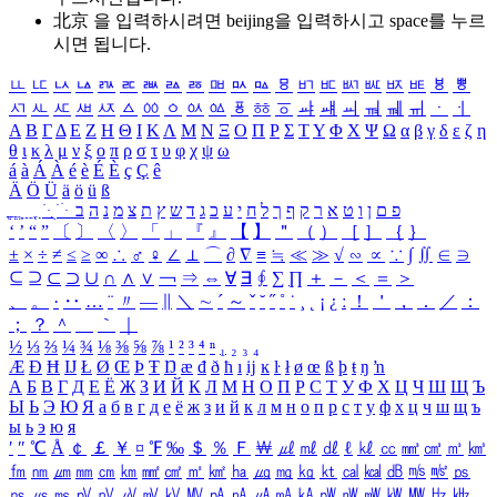
北京 을 입력하시려면
beijing
을 입력하시고 space를 누르
시면 됩니다.
ㅥ
ㅦ
ㅧ
ㅨ
ㅩ
ㅪ
ㅫ
ㅬ
ㅭ
ㅮ
ㅯ
ㅰ
ㅱ
ㅲ
ㅳ
ㅴ
ㅵ
ㅶ
ㅷ
ㅸ
ㅹ
ㅺ
ㅻ
ㅼ
ㅽ
ㅾ
ㅿ
ㆀ
ㆁ
ㆂ
ㆃ
ㆄ
ㆅ
ㆆ
ㆇ
ㆈ
ㆉ
ㆊ
ㆋ
ㆌ
ㆍ
ㆎ
Α
Β
Γ
Δ
Ε
Ζ
Η
Θ
Ι
Κ
Λ
Μ
Ν
Ξ
Ο
Π
Ρ
Σ
Τ
Υ
Φ
Χ
Ψ
Ω
α
β
γ
δ
ε
ζ
η
θ
ι
κ
λ
μ
ν
ξ
ο
π
ρ
σ
τ
υ
φ
χ
ψ
ω
á
à
Á
À
é
è
É
È
ç
Ç
ê
Ä
Ö
Ü
ä
ö
ü
ß
ְ
ֳ
ֲ
ֱ
ָ
ַ
ֵ
ֶ
ִ
ֹ
ּ
ֻ
ׂ
ׁ
ּ
ב
ה
נ
מ
צ
ת
ץ
ש
ד
ג
כ
ע
י
ח
ל
ך
ף
ק
ר
א
ט
ו
ן
ם
פ
‘
’
“
”
〔
〕
〈
〉
「
」
『
』
【
】
＂
（
）
［
］
｛
｝
±
×
÷
≠
≤
≥
∞
∴
♂
♀
∠
⊥
⌒
∂
∇
≡
≒
≪
≫
√
∽
∝
∵
∫
∬
∈
∋
⊆
⊇
⊂
⊃
∪
∩
∧
∨
￢
⇒
⇔
∀
∃
∮
∑
∏
＋
－
＜
＝
＞
、
。
·
‥
…
¨
〃
―
∥
＼
∼
´
～
ˇ
˘
˝
˚
˙
¸
˛
¡
¿
ː
！
＇
，
．
／
：
；
？
＾
＿
｀
｜
½
⅓
⅔
¼
¾
⅛
⅜
⅝
⅞
¹
²
³
⁴
ⁿ
₁
₂
₃
₄
Æ
Ð
Ħ
Ĳ
Ł
Ø
Œ
Þ
Ŧ
Ŋ
æ
đ
ð
ħ
ı
ĳ
ĸ
ŀ
ł
ø
œ
ß
þ
ŧ
ŋ
ŉ
А
Б
В
Г
Д
Е
Ё
Ж
З
И
Й
К
Л
М
Н
О
П
Р
С
Т
У
Ф
Х
Ц
Ч
Ш
Щ
Ъ
Ы
Ь
Э
Ю
Я
а
б
в
г
д
е
ё
ж
з
и
й
к
л
м
н
о
п
р
с
т
у
ф
х
ц
ч
ш
щ
ъ
ы
ь
э
ю
я
′
″
℃
Å
￠
￡
￥
¤
℉
‰
＄
％
Ｆ
￦
㎕
㎖
㎗
ℓ
㎘
㏄
㎣
㎤
㎥
㎦
㎙
㎚
㎛
㎜
㎝
㎞
㎟
㎠
㎡
㎢
㏊
㎍
㎎
㎏
㏏
㎈
㎉
㏈
㎧
㎨
㎰
㎱
㎲
㎳
㎴
㎵
㎶
㎷
㎸
㎹
㎀
㎁
㎂
㎃
㎄
㎺
㎻
㎽
㎾
㎿
㎐
㎑