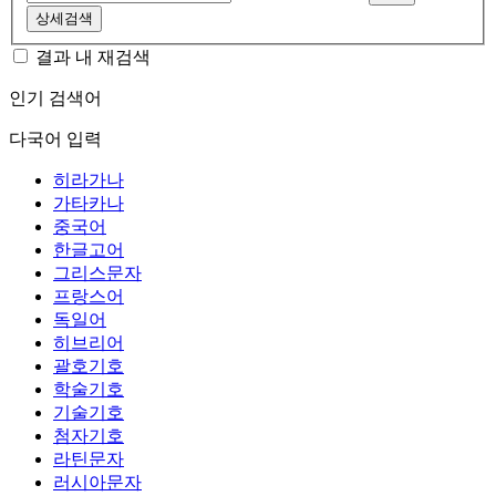
상세검색
결과 내 재검색
인기 검색어
다국어 입력
히라가나
가타카나
중국어
한글고어
그리스문자
프랑스어
독일어
히브리어
괄호기호
학술기호
기술기호
첨자기호
라틴문자
러시아문자