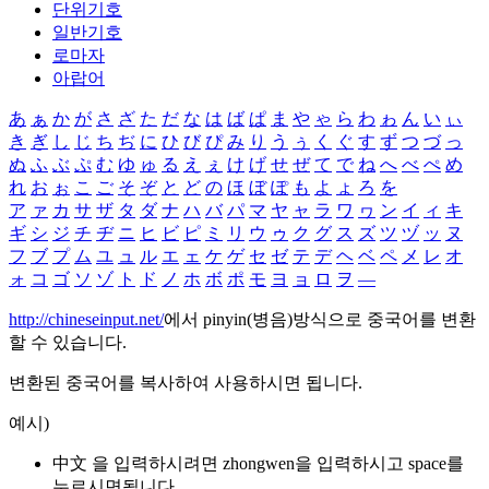
단위기호
일반기호
로마자
아랍어
あ
ぁ
か
が
さ
ざ
た
だ
な
は
ば
ぱ
ま
や
ゃ
ら
わ
ゎ
ん
い
ぃ
き
ぎ
し
じ
ち
ぢ
に
ひ
び
ぴ
み
り
う
ぅ
く
ぐ
す
ず
つ
づ
っ
ぬ
ふ
ぶ
ぷ
む
ゆ
ゅ
る
え
ぇ
け
げ
せ
ぜ
て
で
ね
へ
べ
ぺ
め
れ
お
ぉ
こ
ご
そ
ぞ
と
ど
の
ほ
ぼ
ぽ
も
よ
ょ
ろ
を
ア
ァ
カ
サ
ザ
タ
ダ
ナ
ハ
バ
パ
マ
ヤ
ャ
ラ
ワ
ヮ
ン
イ
ィ
キ
ギ
シ
ジ
チ
ヂ
ニ
ヒ
ビ
ピ
ミ
リ
ウ
ゥ
ク
グ
ス
ズ
ツ
ヅ
ッ
ヌ
フ
ブ
プ
ム
ユ
ュ
ル
エ
ェ
ケ
ゲ
セ
ゼ
テ
デ
ヘ
ベ
ペ
メ
レ
オ
ォ
コ
ゴ
ソ
ゾ
ト
ド
ノ
ホ
ボ
ポ
モ
ヨ
ョ
ロ
ヲ
―
http://chineseinput.net/
에서 pinyin(병음)방식으로 중국어를 변환
할 수 있습니다.
변환된 중국어를 복사하여 사용하시면 됩니다.
예시)
中文 을 입력하시려면
zhongwen
을 입력하시고 space를
누르시면됩니다.