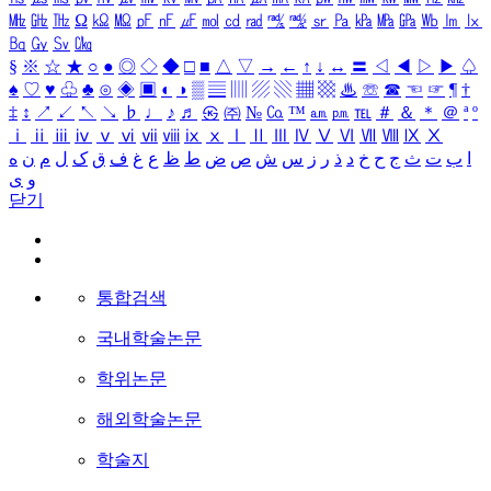
㎒
㎓
㎔
Ω
㏀
㏁
㎊
㎋
㎌
㏖
㏅
㎭
㎮
㎯
㏛
㎩
㎪
㎫
㎬
㏝
㏐
㏓
㏃
㏉
㏜
㏆
§
※
☆
★
○
●
◎
◇
◆
□
■
△
▽
→
←
↑
↓
↔
〓
◁
◀
▷
▶
♤
♠
♡
♥
♧
♣
⊙
◈
▣
◐
◑
▒
▤
▥
▨
▧
▦
▩
♨
☏
☎
☜
☞
¶
†
‡
↕
↗
↙
↖
↘
♭
♩
♪
♬
㉿
㈜
№
㏇
™
㏂
㏘
℡
＃
＆
＊
＠
ª
º
ⅰ
ⅱ
ⅲ
ⅳ
ⅴ
ⅵ
ⅶ
ⅷ
ⅸ
ⅹ
Ⅰ
Ⅱ
Ⅲ
Ⅳ
Ⅴ
Ⅵ
Ⅶ
Ⅷ
Ⅸ
Ⅹ
ا
ب
ت
ث
ج
ح
خ
د
ذ
ر
ز
س
ش
ص
ض
ط
ظ
ع
غ
ف
ق
ک
ل
م
ن
ه
و
ی
닫기
통합검색
국내학술논문
학위논문
해외학술논문
학술지