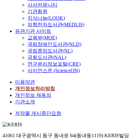
사서커뮤니티
기관회원
지식나눔(LOOK)
의학전자도서관(MEDLIS)
유관기관 사이트
교육부(MOE)
국립장애인도서관(NLD)
국립중앙도서관(NL)
국회도서관(NAL)
연구윤리정보포털(CRE)
사이언스온 (ScienceON)
이용약관
개인정보처리방침
개인정보 재동의
기관소개
저작물 게시중단요청
41061 대구광역시 동구 동내로 64(동내동1119) KERIS빌딩