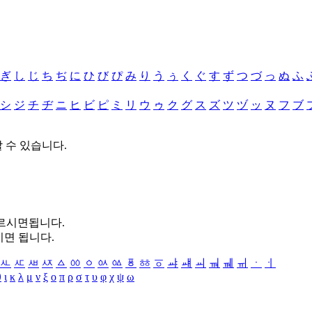
ぎ
し
じ
ち
ぢ
に
ひ
び
ぴ
み
り
う
ぅ
く
ぐ
す
ず
つ
づ
っ
ぬ
ふ
シ
ジ
チ
ヂ
ニ
ヒ
ビ
ピ
ミ
リ
ウ
ゥ
ク
グ
ス
ズ
ツ
ヅ
ッ
ヌ
フ
ブ
할 수 있습니다.
누르시면됩니다.
시면 됩니다.
ㅻ
ㅼ
ㅽ
ㅾ
ㅿ
ㆀ
ㆁ
ㆂ
ㆃ
ㆄ
ㆅ
ㆆ
ㆇ
ㆈ
ㆉ
ㆊ
ㆋ
ㆌ
ㆍ
ㆎ
θ
ι
κ
λ
μ
ν
ξ
ο
π
ρ
σ
τ
υ
φ
χ
ψ
ω