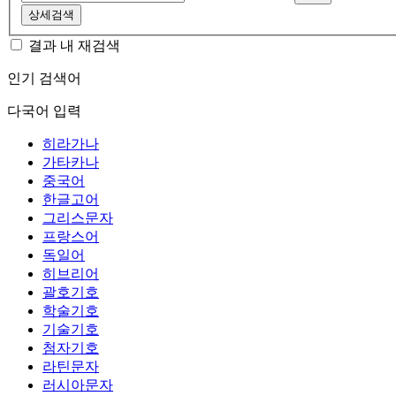
상세검색
결과 내 재검색
인기 검색어
다국어 입력
히라가나
가타카나
중국어
한글고어
그리스문자
프랑스어
독일어
히브리어
괄호기호
학술기호
기술기호
첨자기호
라틴문자
러시아문자