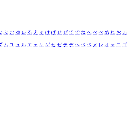
ぶ
ぷ
む
ゆ
ゅ
る
え
ぇ
け
げ
せ
ぜ
て
で
ね
へ
べ
ぺ
め
れ
お
ぉ
プ
ム
ユ
ュ
ル
エ
ェ
ケ
ゲ
セ
ゼ
テ
デ
ヘ
ベ
ペ
メ
レ
オ
ォ
コ
ゴ