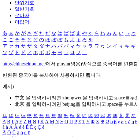
단위기호
일반기호
로마자
아랍어
あ
ぁ
か
が
さ
ざ
た
だ
な
は
ば
ぱ
ま
や
ゃ
ら
わ
ゎ
ん
い
ぃ
き
こ
ご
そ
ぞ
と
ど
の
ほ
ぼ
ぽ
も
よ
ょ
ろ
を
ア
ァ
カ
サ
ザ
タ
ダ
ナ
ハ
バ
パ
マ
ヤ
ャ
ラ
ワ
ヮ
ン
イ
ィ
キ
ギ
ソ
ゾ
ト
ド
ノ
ホ
ボ
ポ
モ
ヨ
ョ
ロ
ヲ
―
http://chineseinput.net/
에서 pinyin(병음)방식으로 중국어를 변환
변환된 중국어를 복사하여 사용하시면 됩니다.
예시)
中文 을 입력하시려면
zhongwen
을 입력하시고 space를
北京 을 입력하시려면
beijing
을 입력하시고 space를 누르
ㅥ
ㅦ
ㅧ
ㅨ
ㅩ
ㅪ
ㅫ
ㅬ
ㅭ
ㅮ
ㅯ
ㅰ
ㅱ
ㅲ
ㅳ
ㅴ
ㅵ
ㅶ
ㅷ
ㅸ
ㅹ
ㅺ
Α
Β
Γ
Δ
Ε
Ζ
Η
Θ
Ι
Κ
Λ
Μ
Ν
Ξ
Ο
Π
Ρ
Σ
Τ
Υ
Φ
Χ
Ψ
Ω
α
β
γ
δ
ε
ζ
η
á
à
Á
À
é
è
É
È
ç
Ç
ê
Ä
Ö
Ü
ä
ö
ü
ß