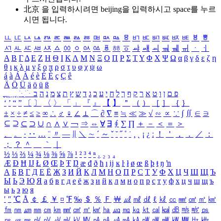
北京 을 입력하시려면
beijing
을 입력하시고 space를 누르
시면 됩니다.
ㅥ
ㅦ
ㅧ
ㅨ
ㅩ
ㅪ
ㅫ
ㅬ
ㅭ
ㅮ
ㅯ
ㅰ
ㅱ
ㅲ
ㅳ
ㅴ
ㅵ
ㅶ
ㅷ
ㅸ
ㅹ
ㅺ
ㅻ
ㅼ
ㅽ
ㅾ
ㅿ
ㆀ
ㆁ
ㆂ
ㆃ
ㆄ
ㆅ
ㆆ
ㆇ
ㆈ
ㆉ
ㆊ
ㆋ
ㆌ
ㆍ
ㆎ
Α
Β
Γ
Δ
Ε
Ζ
Η
Θ
Ι
Κ
Λ
Μ
Ν
Ξ
Ο
Π
Ρ
Σ
Τ
Υ
Φ
Χ
Ψ
Ω
α
β
γ
δ
ε
ζ
η
θ
ι
κ
λ
μ
ν
ξ
ο
π
ρ
σ
τ
υ
φ
χ
ψ
ω
á
à
Á
À
é
è
É
È
ç
Ç
ê
Ä
Ö
Ü
ä
ö
ü
ß
ְ
ֳ
ֲ
ֱ
ָ
ַ
ֵ
ֶ
ִ
ֹ
ּ
ֻ
ׂ
ׁ
ּ
ב
ה
נ
מ
צ
ת
ץ
ש
ד
ג
כ
ע
י
ח
ל
ך
ף
ק
ר
א
ט
ו
ן
ם
פ
‘
’
“
”
〔
〕
〈
〉
「
」
『
』
【
】
＂
（
）
［
］
｛
｝
±
×
÷
≠
≤
≥
∞
∴
♂
♀
∠
⊥
⌒
∂
∇
≡
≒
≪
≫
√
∽
∝
∵
∫
∬
∈
∋
⊆
⊇
⊂
⊃
∪
∩
∧
∨
￢
⇒
⇔
∀
∃
∮
∑
∏
＋
－
＜
＝
＞
、
。
·
‥
…
¨
〃
―
∥
＼
∼
´
～
ˇ
˘
˝
˚
˙
¸
˛
¡
¿
ː
！
＇
，
．
／
：
；
？
＾
＿
｀
｜
½
⅓
⅔
¼
¾
⅛
⅜
⅝
⅞
¹
²
³
⁴
ⁿ
₁
₂
₃
₄
Æ
Ð
Ħ
Ĳ
Ł
Ø
Œ
Þ
Ŧ
Ŋ
æ
đ
ð
ħ
ı
ĳ
ĸ
ŀ
ł
ø
œ
ß
þ
ŧ
ŋ
ŉ
А
Б
В
Г
Д
Е
Ё
Ж
З
И
Й
К
Л
М
Н
О
П
Р
С
Т
У
Ф
Х
Ц
Ч
Ш
Щ
Ъ
Ы
Ь
Э
Ю
Я
а
б
в
г
д
е
ё
ж
з
и
й
к
л
м
н
о
п
р
с
т
у
ф
х
ц
ч
ш
щ
ъ
ы
ь
э
ю
я
′
″
℃
Å
￠
￡
￥
¤
℉
‰
＄
％
Ｆ
￦
㎕
㎖
㎗
ℓ
㎘
㏄
㎣
㎤
㎥
㎦
㎙
㎚
㎛
㎜
㎝
㎞
㎟
㎠
㎡
㎢
㏊
㎍
㎎
㎏
㏏
㎈
㎉
㏈
㎧
㎨
㎰
㎱
㎲
㎳
㎴
㎵
㎶
㎷
㎸
㎹
㎀
㎁
㎂
㎃
㎄
㎺
㎻
㎽
㎾
㎿
㎐
㎑