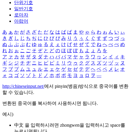
단위기호
일반기호
로마자
아랍어
あ
ぁ
か
が
さ
ざ
た
だ
な
は
ば
ぱ
ま
や
ゃ
ら
わ
ゎ
ん
い
ぃ
き
ぎ
し
じ
ち
ぢ
に
ひ
び
ぴ
み
り
う
ぅ
く
ぐ
す
ず
つ
づ
っ
ぬ
ふ
ぶ
ぷ
む
ゆ
ゅ
る
え
ぇ
け
げ
せ
ぜ
て
で
ね
へ
べ
ぺ
め
れ
お
ぉ
こ
ご
そ
ぞ
と
ど
の
ほ
ぼ
ぽ
も
よ
ょ
ろ
を
ア
ァ
カ
サ
ザ
タ
ダ
ナ
ハ
バ
パ
マ
ヤ
ャ
ラ
ワ
ヮ
ン
イ
ィ
キ
ギ
シ
ジ
チ
ヂ
ニ
ヒ
ビ
ピ
ミ
リ
ウ
ゥ
ク
グ
ス
ズ
ツ
ヅ
ッ
ヌ
フ
ブ
プ
ム
ユ
ュ
ル
エ
ェ
ケ
ゲ
セ
ゼ
テ
デ
ヘ
ベ
ペ
メ
レ
オ
ォ
コ
ゴ
ソ
ゾ
ト
ド
ノ
ホ
ボ
ポ
モ
ヨ
ョ
ロ
ヲ
―
http://chineseinput.net/
에서 pinyin(병음)방식으로 중국어를 변환
할 수 있습니다.
변환된 중국어를 복사하여 사용하시면 됩니다.
예시)
中文 을 입력하시려면
zhongwen
을 입력하시고 space를
누르시면됩니다.