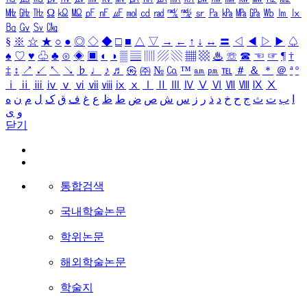
㎒
㎓
㎔
Ω
㏀
㏁
㎊
㎋
㎌
㏖
㏅
㎭
㎮
㎯
㏛
㎩
㎪
㎫
㎬
㏝
㏐
㏓
㏃
㏉
㏜
㏆
§
※
☆
★
○
●
◎
◇
◆
□
■
△
▽
→
←
↑
↓
↔
〓
◁
◀
▷
▶
♤
♠
♡
♥
♧
♣
⊙
◈
▣
◐
◑
▒
▤
▥
▨
▧
▦
▩
♨
☏
☎
☜
☞
¶
†
‡
↕
↗
↙
↖
↘
♭
♩
♪
♬
㉿
㈜
№
㏇
™
㏂
㏘
℡
＃
＆
＊
＠
ª
º
ⅰ
ⅱ
ⅲ
ⅳ
ⅴ
ⅵ
ⅶ
ⅷ
ⅸ
ⅹ
Ⅰ
Ⅱ
Ⅲ
Ⅳ
Ⅴ
Ⅵ
Ⅶ
Ⅷ
Ⅸ
Ⅹ
ا
ب
ت
ث
ج
ح
خ
د
ذ
ر
ز
س
ش
ص
ض
ط
ظ
ع
غ
ف
ق
ک
ل
م
ن
ه
و
ی
닫기
통합검색
국내학술논문
학위논문
해외학술논문
학술지