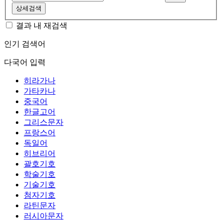
상세검색
결과 내 재검색
인기 검색어
다국어 입력
히라가나
가타카나
중국어
한글고어
그리스문자
프랑스어
독일어
히브리어
괄호기호
학술기호
기술기호
첨자기호
라틴문자
러시아문자