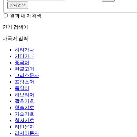
상세검색
결과 내 재검색
인기 검색어
다국어 입력
히라가나
가타카나
중국어
한글고어
그리스문자
프랑스어
독일어
히브리어
괄호기호
학술기호
기술기호
첨자기호
라틴문자
러시아문자