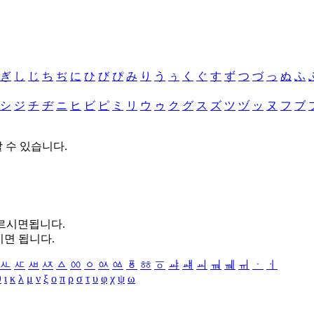
ぎ
し
じ
ち
ぢ
に
ひ
び
ぴ
み
り
う
ぅ
く
ぐ
す
ず
つ
づ
っ
ぬ
ふ
シ
ジ
チ
ヂ
ニ
ヒ
ビ
ピ
ミ
リ
ウ
ゥ
ク
グ
ス
ズ
ツ
ヅ
ッ
ヌ
フ
ブ
할 수 있습니다.
누르시면됩니다.
시면 됩니다.
ㅻ
ㅼ
ㅽ
ㅾ
ㅿ
ㆀ
ㆁ
ㆂ
ㆃ
ㆄ
ㆅ
ㆆ
ㆇ
ㆈ
ㆉ
ㆊ
ㆋ
ㆌ
ㆍ
ㆎ
θ
ι
κ
λ
μ
ν
ξ
ο
π
ρ
σ
τ
υ
φ
χ
ψ
ω