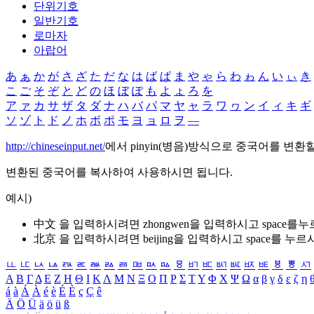
단위기호
일반기호
로마자
아랍어
あ
ぁ
か
が
さ
ざ
た
だ
な
は
ば
ぱ
ま
や
ゃ
ら
わ
ゎ
ん
い
ぃ
き
こ
ご
そ
ぞ
と
ど
の
ほ
ぼ
ぽ
も
よ
ょ
ろ
を
ア
ァ
カ
サ
ザ
タ
ダ
ナ
ハ
バ
パ
マ
ヤ
ャ
ラ
ワ
ヮ
ン
イ
ィ
キ
ギ
ソ
ゾ
ト
ド
ノ
ホ
ボ
ポ
モ
ヨ
ョ
ロ
ヲ
―
http://chineseinput.net/
에서 pinyin(병음)방식으로 중국어를 변환
변환된 중국어를 복사하여 사용하시면 됩니다.
예시)
中文 을 입력하시려면
zhongwen
을 입력하시고 space를
北京 을 입력하시려면
beijing
을 입력하시고 space를 누르
ㅥ
ㅦ
ㅧ
ㅨ
ㅩ
ㅪ
ㅫ
ㅬ
ㅭ
ㅮ
ㅯ
ㅰ
ㅱ
ㅲ
ㅳ
ㅴ
ㅵ
ㅶ
ㅷ
ㅸ
ㅹ
ㅺ
Α
Β
Γ
Δ
Ε
Ζ
Η
Θ
Ι
Κ
Λ
Μ
Ν
Ξ
Ο
Π
Ρ
Σ
Τ
Υ
Φ
Χ
Ψ
Ω
α
β
γ
δ
ε
ζ
η
á
à
Á
À
é
è
É
È
ç
Ç
ê
Ä
Ö
Ü
ä
ö
ü
ß