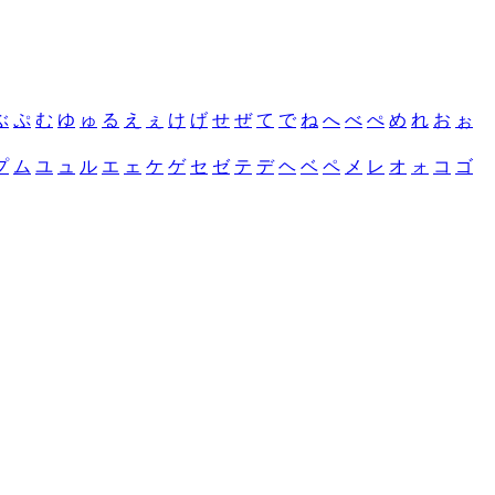
ぶ
ぷ
む
ゆ
ゅ
る
え
ぇ
け
げ
せ
ぜ
て
で
ね
へ
べ
ぺ
め
れ
お
ぉ
プ
ム
ユ
ュ
ル
エ
ェ
ケ
ゲ
セ
ゼ
テ
デ
ヘ
ベ
ペ
メ
レ
オ
ォ
コ
ゴ