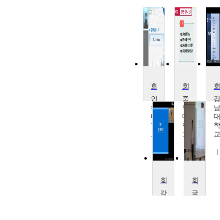
회계학의 이해
회계학원론
인
중
하
앙
대
대
학
학
교
교
윤
육
금
지
상
훈
회계학개론
회계학원론
강
국
남
민
대
대
학
학