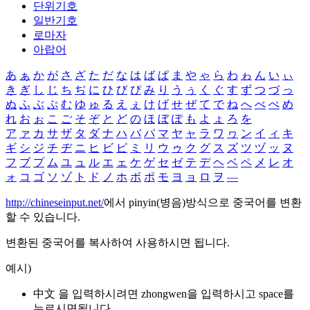
단위기호
일반기호
로마자
아랍어
あ
ぁ
か
が
さ
ざ
た
だ
な
は
ば
ぱ
ま
や
ゃ
ら
わ
ゎ
ん
い
ぃ
き
ぎ
し
じ
ち
ぢ
に
ひ
び
ぴ
み
り
う
ぅ
く
ぐ
す
ず
つ
づ
っ
ぬ
ふ
ぶ
ぷ
む
ゆ
ゅ
る
え
ぇ
け
げ
せ
ぜ
て
で
ね
へ
べ
ぺ
め
れ
お
ぉ
こ
ご
そ
ぞ
と
ど
の
ほ
ぼ
ぽ
も
よ
ょ
ろ
を
ア
ァ
カ
サ
ザ
タ
ダ
ナ
ハ
バ
パ
マ
ヤ
ャ
ラ
ワ
ヮ
ン
イ
ィ
キ
ギ
シ
ジ
チ
ヂ
ニ
ヒ
ビ
ピ
ミ
リ
ウ
ゥ
ク
グ
ス
ズ
ツ
ヅ
ッ
ヌ
フ
ブ
プ
ム
ユ
ュ
ル
エ
ェ
ケ
ゲ
セ
ゼ
テ
デ
ヘ
ベ
ペ
メ
レ
オ
ォ
コ
ゴ
ソ
ゾ
ト
ド
ノ
ホ
ボ
ポ
モ
ヨ
ョ
ロ
ヲ
―
http://chineseinput.net/
에서 pinyin(병음)방식으로 중국어를 변환
할 수 있습니다.
변환된 중국어를 복사하여 사용하시면 됩니다.
예시)
中文 을 입력하시려면
zhongwen
을 입력하시고 space를
누르시면됩니다.