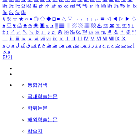
㎒
㎓
㎔
Ω
㏀
㏁
㎊
㎋
㎌
㏖
㏅
㎭
㎮
㎯
㏛
㎩
㎪
㎫
㎬
㏝
㏐
㏓
㏃
㏉
㏜
㏆
§
※
☆
★
○
●
◎
◇
◆
□
■
△
▽
→
←
↑
↓
↔
〓
◁
◀
▷
▶
♤
♠
♡
♥
♧
♣
⊙
◈
▣
◐
◑
▒
▤
▥
▨
▧
▦
▩
♨
☏
☎
☜
☞
¶
†
‡
↕
↗
↙
↖
↘
♭
♩
♪
♬
㉿
㈜
№
㏇
™
㏂
㏘
℡
＃
＆
＊
＠
ª
º
ⅰ
ⅱ
ⅲ
ⅳ
ⅴ
ⅵ
ⅶ
ⅷ
ⅸ
ⅹ
Ⅰ
Ⅱ
Ⅲ
Ⅳ
Ⅴ
Ⅵ
Ⅶ
Ⅷ
Ⅸ
Ⅹ
ا
ب
ت
ث
ج
ح
خ
د
ذ
ر
ز
س
ش
ص
ض
ط
ظ
ع
غ
ف
ق
ک
ل
م
ن
ه
و
ی
닫기
통합검색
국내학술논문
학위논문
해외학술논문
학술지