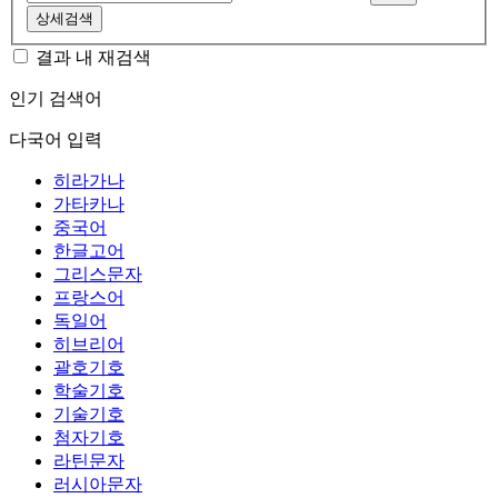
상세검색
결과 내 재검색
인기 검색어
다국어 입력
히라가나
가타카나
중국어
한글고어
그리스문자
프랑스어
독일어
히브리어
괄호기호
학술기호
기술기호
첨자기호
라틴문자
러시아문자