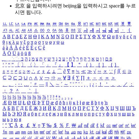
北京 을 입력하시려면
beijing
을 입력하시고 space를 누르
시면 됩니다.
ㅥ
ㅦ
ㅧ
ㅨ
ㅩ
ㅪ
ㅫ
ㅬ
ㅭ
ㅮ
ㅯ
ㅰ
ㅱ
ㅲ
ㅳ
ㅴ
ㅵ
ㅶ
ㅷ
ㅸ
ㅹ
ㅺ
ㅻ
ㅼ
ㅽ
ㅾ
ㅿ
ㆀ
ㆁ
ㆂ
ㆃ
ㆄ
ㆅ
ㆆ
ㆇ
ㆈ
ㆉ
ㆊ
ㆋ
ㆌ
ㆍ
ㆎ
Α
Β
Γ
Δ
Ε
Ζ
Η
Θ
Ι
Κ
Λ
Μ
Ν
Ξ
Ο
Π
Ρ
Σ
Τ
Υ
Φ
Χ
Ψ
Ω
α
β
γ
δ
ε
ζ
η
θ
ι
κ
λ
μ
ν
ξ
ο
π
ρ
σ
τ
υ
φ
χ
ψ
ω
á
à
Á
À
é
è
É
È
ç
Ç
ê
Ä
Ö
Ü
ä
ö
ü
ß
ְ
ֳ
ֲ
ֱ
ָ
ַ
ֵ
ֶ
ִ
ֹ
ּ
ֻ
ׂ
ׁ
ּ
ב
ה
נ
מ
צ
ת
ץ
ש
ד
ג
כ
ע
י
ח
ל
ך
ף
ק
ר
א
ט
ו
ן
ם
פ
‘
’
“
”
〔
〕
〈
〉
「
」
『
』
【
】
＂
（
）
［
］
｛
｝
±
×
÷
≠
≤
≥
∞
∴
♂
♀
∠
⊥
⌒
∂
∇
≡
≒
≪
≫
√
∽
∝
∵
∫
∬
∈
∋
⊆
⊇
⊂
⊃
∪
∩
∧
∨
￢
⇒
⇔
∀
∃
∮
∑
∏
＋
－
＜
＝
＞
、
。
·
‥
…
¨
〃
―
∥
＼
∼
´
～
ˇ
˘
˝
˚
˙
¸
˛
¡
¿
ː
！
＇
，
．
／
：
；
？
＾
＿
｀
｜
½
⅓
⅔
¼
¾
⅛
⅜
⅝
⅞
¹
²
³
⁴
ⁿ
₁
₂
₃
₄
Æ
Ð
Ħ
Ĳ
Ł
Ø
Œ
Þ
Ŧ
Ŋ
æ
đ
ð
ħ
ı
ĳ
ĸ
ŀ
ł
ø
œ
ß
þ
ŧ
ŋ
ŉ
А
Б
В
Г
Д
Е
Ё
Ж
З
И
Й
К
Л
М
Н
О
П
Р
С
Т
У
Ф
Х
Ц
Ч
Ш
Щ
Ъ
Ы
Ь
Э
Ю
Я
а
б
в
г
д
е
ё
ж
з
и
й
к
л
м
н
о
п
р
с
т
у
ф
х
ц
ч
ш
щ
ъ
ы
ь
э
ю
я
′
″
℃
Å
￠
￡
￥
¤
℉
‰
＄
％
Ｆ
￦
㎕
㎖
㎗
ℓ
㎘
㏄
㎣
㎤
㎥
㎦
㎙
㎚
㎛
㎜
㎝
㎞
㎟
㎠
㎡
㎢
㏊
㎍
㎎
㎏
㏏
㎈
㎉
㏈
㎧
㎨
㎰
㎱
㎲
㎳
㎴
㎵
㎶
㎷
㎸
㎹
㎀
㎁
㎂
㎃
㎄
㎺
㎻
㎽
㎾
㎿
㎐
㎑