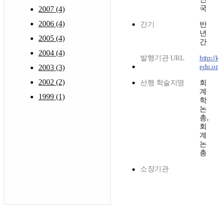
국
2007 (4)
2006 (4)
간기
반
년
2005 (4)
간
2004 (4)
발행기관 URL
http://
edu.or
2003 (3)
2002 (2)
선행 학술지명
회
계
1999 (1)
학
논
총,
회
계
논
총
소장기관