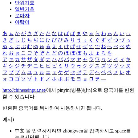
단위기호
일반기호
로마자
아랍어
あ
ぁ
か
が
さ
ざ
た
だ
な
は
ば
ぱ
ま
や
ゃ
ら
わ
ゎ
ん
い
ぃ
き
ぎ
し
じ
ち
ぢ
に
ひ
び
ぴ
み
り
う
ぅ
く
ぐ
す
ず
つ
づ
っ
ぬ
ふ
ぶ
ぷ
む
ゆ
ゅ
る
え
ぇ
け
げ
せ
ぜ
て
で
ね
へ
べ
ぺ
め
れ
お
ぉ
こ
ご
そ
ぞ
と
ど
の
ほ
ぼ
ぽ
も
よ
ょ
ろ
を
ア
ァ
カ
サ
ザ
タ
ダ
ナ
ハ
バ
パ
マ
ヤ
ャ
ラ
ワ
ヮ
ン
イ
ィ
キ
ギ
シ
ジ
チ
ヂ
ニ
ヒ
ビ
ピ
ミ
リ
ウ
ゥ
ク
グ
ス
ズ
ツ
ヅ
ッ
ヌ
フ
ブ
プ
ム
ユ
ュ
ル
エ
ェ
ケ
ゲ
セ
ゼ
テ
デ
ヘ
ベ
ペ
メ
レ
オ
ォ
コ
ゴ
ソ
ゾ
ト
ド
ノ
ホ
ボ
ポ
モ
ヨ
ョ
ロ
ヲ
―
http://chineseinput.net/
에서 pinyin(병음)방식으로 중국어를 변환
할 수 있습니다.
변환된 중국어를 복사하여 사용하시면 됩니다.
예시)
中文 을 입력하시려면
zhongwen
을 입력하시고 space를
누르시면됩니다.