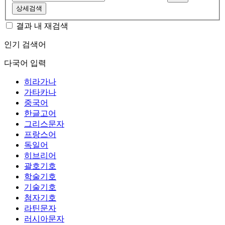
상세검색
결과 내 재검색
인기 검색어
다국어 입력
히라가나
가타카나
중국어
한글고어
그리스문자
프랑스어
독일어
히브리어
괄호기호
학술기호
기술기호
첨자기호
라틴문자
러시아문자