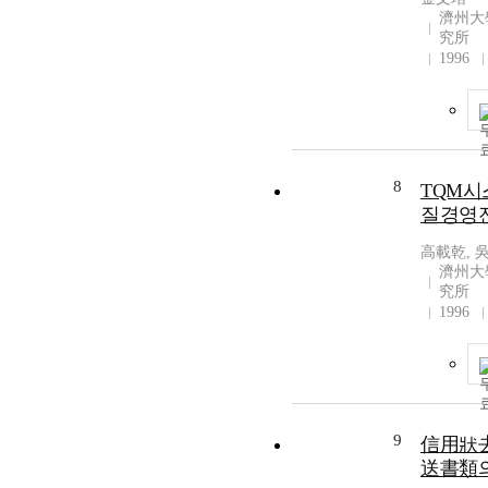
濟州大
究所
1996
8
TQM시
질경영
高載乾, 
濟州大
究所
1996
9
信用狀去
送書類