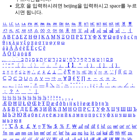
北京 을 입력하시려면
beijing
을 입력하시고 space를 누르
시면 됩니다.
ㅥ
ㅦ
ㅧ
ㅨ
ㅩ
ㅪ
ㅫ
ㅬ
ㅭ
ㅮ
ㅯ
ㅰ
ㅱ
ㅲ
ㅳ
ㅴ
ㅵ
ㅶ
ㅷ
ㅸ
ㅹ
ㅺ
ㅻ
ㅼ
ㅽ
ㅾ
ㅿ
ㆀ
ㆁ
ㆂ
ㆃ
ㆄ
ㆅ
ㆆ
ㆇ
ㆈ
ㆉ
ㆊ
ㆋ
ㆌ
ㆍ
ㆎ
Α
Β
Γ
Δ
Ε
Ζ
Η
Θ
Ι
Κ
Λ
Μ
Ν
Ξ
Ο
Π
Ρ
Σ
Τ
Υ
Φ
Χ
Ψ
Ω
α
β
γ
δ
ε
ζ
η
θ
ι
κ
λ
μ
ν
ξ
ο
π
ρ
σ
τ
υ
φ
χ
ψ
ω
á
à
Á
À
é
è
É
È
ç
Ç
ê
Ä
Ö
Ü
ä
ö
ü
ß
ְ
ֳ
ֲ
ֱ
ָ
ַ
ֵ
ֶ
ִ
ֹ
ּ
ֻ
ׂ
ׁ
ּ
ב
ה
נ
מ
צ
ת
ץ
ש
ד
ג
כ
ע
י
ח
ל
ך
ף
ק
ר
א
ט
ו
ן
ם
פ
‘
’
“
”
〔
〕
〈
〉
「
」
『
』
【
】
＂
（
）
［
］
｛
｝
±
×
÷
≠
≤
≥
∞
∴
♂
♀
∠
⊥
⌒
∂
∇
≡
≒
≪
≫
√
∽
∝
∵
∫
∬
∈
∋
⊆
⊇
⊂
⊃
∪
∩
∧
∨
￢
⇒
⇔
∀
∃
∮
∑
∏
＋
－
＜
＝
＞
、
。
·
‥
…
¨
〃
―
∥
＼
∼
´
～
ˇ
˘
˝
˚
˙
¸
˛
¡
¿
ː
！
＇
，
．
／
：
；
？
＾
＿
｀
｜
½
⅓
⅔
¼
¾
⅛
⅜
⅝
⅞
¹
²
³
⁴
ⁿ
₁
₂
₃
₄
Æ
Ð
Ħ
Ĳ
Ł
Ø
Œ
Þ
Ŧ
Ŋ
æ
đ
ð
ħ
ı
ĳ
ĸ
ŀ
ł
ø
œ
ß
þ
ŧ
ŋ
ŉ
А
Б
В
Г
Д
Е
Ё
Ж
З
И
Й
К
Л
М
Н
О
П
Р
С
Т
У
Ф
Х
Ц
Ч
Ш
Щ
Ъ
Ы
Ь
Э
Ю
Я
а
б
в
г
д
е
ё
ж
з
и
й
к
л
м
н
о
п
р
с
т
у
ф
х
ц
ч
ш
щ
ъ
ы
ь
э
ю
я
′
″
℃
Å
￠
￡
￥
¤
℉
‰
＄
％
Ｆ
￦
㎕
㎖
㎗
ℓ
㎘
㏄
㎣
㎤
㎥
㎦
㎙
㎚
㎛
㎜
㎝
㎞
㎟
㎠
㎡
㎢
㏊
㎍
㎎
㎏
㏏
㎈
㎉
㏈
㎧
㎨
㎰
㎱
㎲
㎳
㎴
㎵
㎶
㎷
㎸
㎹
㎀
㎁
㎂
㎃
㎄
㎺
㎻
㎽
㎾
㎿
㎐
㎑