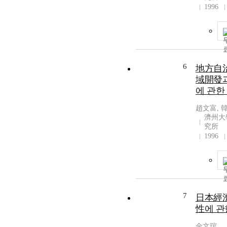
1996
6
地方自治
域開發
에 관한
趙文富, 
濟州大
究所
1996
7
日本經
性에 관
金文琯