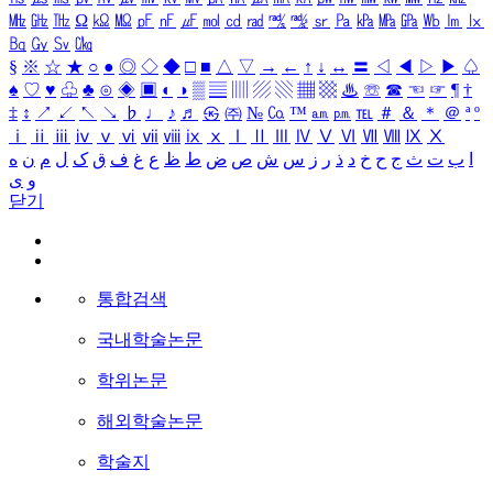
㎒
㎓
㎔
Ω
㏀
㏁
㎊
㎋
㎌
㏖
㏅
㎭
㎮
㎯
㏛
㎩
㎪
㎫
㎬
㏝
㏐
㏓
㏃
㏉
㏜
㏆
§
※
☆
★
○
●
◎
◇
◆
□
■
△
▽
→
←
↑
↓
↔
〓
◁
◀
▷
▶
♤
♠
♡
♥
♧
♣
⊙
◈
▣
◐
◑
▒
▤
▥
▨
▧
▦
▩
♨
☏
☎
☜
☞
¶
†
‡
↕
↗
↙
↖
↘
♭
♩
♪
♬
㉿
㈜
№
㏇
™
㏂
㏘
℡
＃
＆
＊
＠
ª
º
ⅰ
ⅱ
ⅲ
ⅳ
ⅴ
ⅵ
ⅶ
ⅷ
ⅸ
ⅹ
Ⅰ
Ⅱ
Ⅲ
Ⅳ
Ⅴ
Ⅵ
Ⅶ
Ⅷ
Ⅸ
Ⅹ
ا
ب
ت
ث
ج
ح
خ
د
ذ
ر
ز
س
ش
ص
ض
ط
ظ
ع
غ
ف
ق
ک
ل
م
ن
ه
و
ی
닫기
통합검색
국내학술논문
학위논문
해외학술논문
학술지