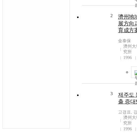
2
濟州地域
展方向
育成方
金泰保
濟州大
究所
1996
3
제주도 
출 증대
고경표, 
濟州大
究所
1996