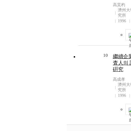
高炅杓
濟州大
究所
1996
10
繼續企業
査人의 
硏究
高成孝
濟州大
究所
1996