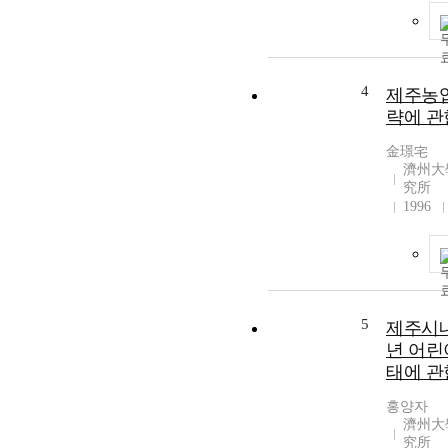
4
제주농
략에 관
金璟宅
濟州大
究所
1996
5
제주시내
년 어린
태에 관
홍양자
濟州大
究所