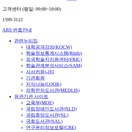
고객센터 (평일: 09:00~18:00)
1599-3122
ARS 번호안내
관련누리집
대학공개강의(KOCW)
학술정보통계시스템(Rinfo)
외국학술지지원센터(FRIC)
학술관계분석서비스(SAM)
사서커뮤니티
기관회원
지식나눔(LOOK)
의학전자도서관(MEDLIS)
유관기관 사이트
교육부(MOE)
국립장애인도서관(NLD)
국립중앙도서관(NL)
국회도서관(NAL)
연구윤리정보포털(CRE)