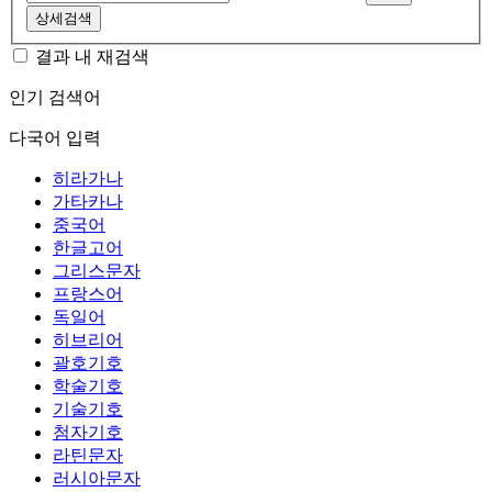
상세검색
결과 내 재검색
인기 검색어
다국어 입력
히라가나
가타카나
중국어
한글고어
그리스문자
프랑스어
독일어
히브리어
괄호기호
학술기호
기술기호
첨자기호
라틴문자
러시아문자