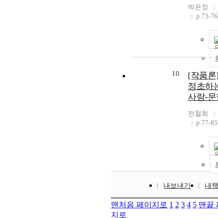
박은정
p.73-76
10
[작품론
정초하
사랑-문
전철희
p.77-85
내보내기
내
맨처음 페이지로
1
2
3
4
5
맨끝
지로