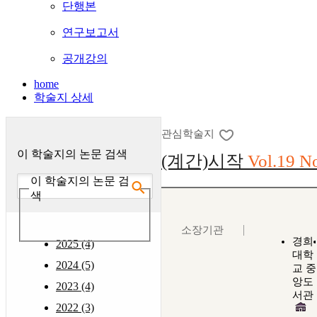
단행본
연구보고서
공개강의
home
학술지 상세
관심학술지
이 학술지의 논문 검색
(계간)시작
Vol.19 N
이 학술지의 논문 검
색
소장기관
경희
2025 (4)
대학
2024 (5)
교 중
앙도
2023 (4)
서관
2022 (3)