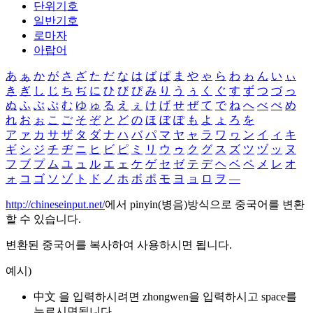
단위기호
일반기호
로마자
아랍어
あ
ぁ
か
が
さ
ざ
た
だ
な
は
ば
ぱ
ま
や
ゃ
ら
わ
ゎ
ん
い
ぃ
き
ぎ
し
じ
ち
ぢ
に
ひ
び
ぴ
み
り
う
ぅ
く
ぐ
す
ず
つ
づ
っ
ぬ
ふ
ぶ
ぷ
む
ゆ
ゅ
る
え
ぇ
け
げ
せ
ぜ
て
で
ね
へ
べ
ぺ
め
れ
お
ぉ
こ
ご
そ
ぞ
と
ど
の
ほ
ぼ
ぽ
も
よ
ょ
ろ
を
ア
ァ
カ
サ
ザ
タ
ダ
ナ
ハ
バ
パ
マ
ヤ
ャ
ラ
ワ
ヮ
ン
イ
ィ
キ
ギ
シ
ジ
チ
ヂ
ニ
ヒ
ビ
ピ
ミ
リ
ウ
ゥ
ク
グ
ス
ズ
ツ
ヅ
ッ
ヌ
フ
ブ
プ
ム
ユ
ュ
ル
エ
ェ
ケ
ゲ
セ
ゼ
テ
デ
ヘ
ベ
ペ
メ
レ
オ
ォ
コ
ゴ
ソ
ゾ
ト
ド
ノ
ホ
ボ
ポ
モ
ヨ
ョ
ロ
ヲ
―
http://chineseinput.net/
에서 pinyin(병음)방식으로 중국어를 변환
할 수 있습니다.
변환된 중국어를 복사하여 사용하시면 됩니다.
예시)
中文 을 입력하시려면
zhongwen
을 입력하시고 space를
누르시면됩니다.