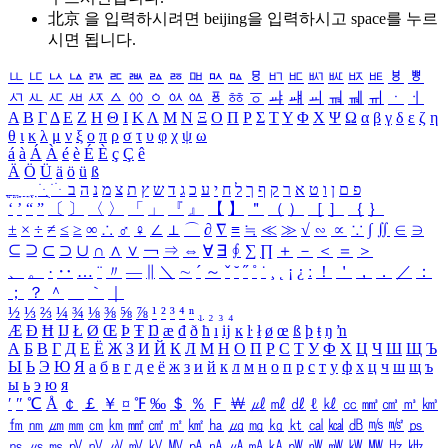
北京 을 입력하시려면
beijing
을 입력하시고 space를 누르
시면 됩니다.
ㅥ
ㅦ
ㅧ
ㅨ
ㅩ
ㅪ
ㅫ
ㅬ
ㅭ
ㅮ
ㅯ
ㅰ
ㅱ
ㅲ
ㅳ
ㅴ
ㅵ
ㅶ
ㅷ
ㅸ
ㅹ
ㅺ
ㅻ
ㅼ
ㅽ
ㅾ
ㅿ
ㆀ
ㆁ
ㆂ
ㆃ
ㆄ
ㆅ
ㆆ
ㆇ
ㆈ
ㆉ
ㆊ
ㆋ
ㆌ
ㆍ
ㆎ
Α
Β
Γ
Δ
Ε
Ζ
Η
Θ
Ι
Κ
Λ
Μ
Ν
Ξ
Ο
Π
Ρ
Σ
Τ
Υ
Φ
Χ
Ψ
Ω
α
β
γ
δ
ε
ζ
η
θ
ι
κ
λ
μ
ν
ξ
ο
π
ρ
σ
τ
υ
φ
χ
ψ
ω
á
à
Á
À
é
è
É
È
ç
Ç
ê
Ä
Ö
Ü
ä
ö
ü
ß
ְ
ֳ
ֲ
ֱ
ָ
ַ
ֵ
ֶ
ִ
ֹ
ּ
ֻ
ׂ
ׁ
ּ
ב
ה
נ
מ
צ
ת
ץ
ש
ד
ג
כ
ע
י
ח
ל
ך
ף
ק
ר
א
ט
ו
ן
ם
פ
‘
’
“
”
〔
〕
〈
〉
「
」
『
』
【
】
＂
（
）
［
］
｛
｝
±
×
÷
≠
≤
≥
∞
∴
♂
♀
∠
⊥
⌒
∂
∇
≡
≒
≪
≫
√
∽
∝
∵
∫
∬
∈
∋
⊆
⊇
⊂
⊃
∪
∩
∧
∨
￢
⇒
⇔
∀
∃
∮
∑
∏
＋
－
＜
＝
＞
、
。
·
‥
…
¨
〃
―
∥
＼
∼
´
～
ˇ
˘
˝
˚
˙
¸
˛
¡
¿
ː
！
＇
，
．
／
：
；
？
＾
＿
｀
｜
½
⅓
⅔
¼
¾
⅛
⅜
⅝
⅞
¹
²
³
⁴
ⁿ
₁
₂
₃
₄
Æ
Ð
Ħ
Ĳ
Ł
Ø
Œ
Þ
Ŧ
Ŋ
æ
đ
ð
ħ
ı
ĳ
ĸ
ŀ
ł
ø
œ
ß
þ
ŧ
ŋ
ŉ
А
Б
В
Г
Д
Е
Ё
Ж
З
И
Й
К
Л
М
Н
О
П
Р
С
Т
У
Ф
Х
Ц
Ч
Ш
Щ
Ъ
Ы
Ь
Э
Ю
Я
а
б
в
г
д
е
ё
ж
з
и
й
к
л
м
н
о
п
р
с
т
у
ф
х
ц
ч
ш
щ
ъ
ы
ь
э
ю
я
′
″
℃
Å
￠
￡
￥
¤
℉
‰
＄
％
Ｆ
￦
㎕
㎖
㎗
ℓ
㎘
㏄
㎣
㎤
㎥
㎦
㎙
㎚
㎛
㎜
㎝
㎞
㎟
㎠
㎡
㎢
㏊
㎍
㎎
㎏
㏏
㎈
㎉
㏈
㎧
㎨
㎰
㎱
㎲
㎳
㎴
㎵
㎶
㎷
㎸
㎹
㎀
㎁
㎂
㎃
㎄
㎺
㎻
㎽
㎾
㎿
㎐
㎑