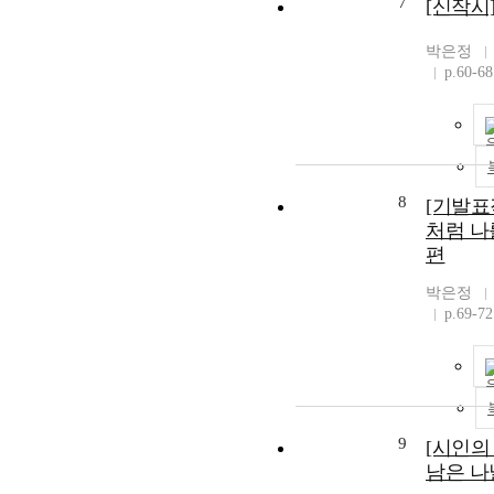
7
[신작시
박은정
p.60-68
8
[기발표
처럼 나
편
박은정
p.69-72
9
[시인의
남은 나