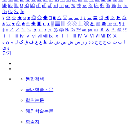
㎒
㎓
㎔
Ω
㏀
㏁
㎊
㎋
㎌
㏖
㏅
㎭
㎮
㎯
㏛
㎩
㎪
㎫
㎬
㏝
㏐
㏓
㏃
㏉
㏜
㏆
§
※
☆
★
○
●
◎
◇
◆
□
■
△
▽
→
←
↑
↓
↔
〓
◁
◀
▷
▶
♤
♠
♡
♥
♧
♣
⊙
◈
▣
◐
◑
▒
▤
▥
▨
▧
▦
▩
♨
☏
☎
☜
☞
¶
†
‡
↕
↗
↙
↖
↘
♭
♩
♪
♬
㉿
㈜
№
㏇
™
㏂
㏘
℡
＃
＆
＊
＠
ª
º
ⅰ
ⅱ
ⅲ
ⅳ
ⅴ
ⅵ
ⅶ
ⅷ
ⅸ
ⅹ
Ⅰ
Ⅱ
Ⅲ
Ⅳ
Ⅴ
Ⅵ
Ⅶ
Ⅷ
Ⅸ
Ⅹ
ا
ب
ت
ث
ج
ح
خ
د
ذ
ر
ز
س
ش
ص
ض
ط
ظ
ع
غ
ف
ق
ک
ل
م
ن
ه
و
ی
닫기
통합검색
국내학술논문
학위논문
해외학술논문
학술지