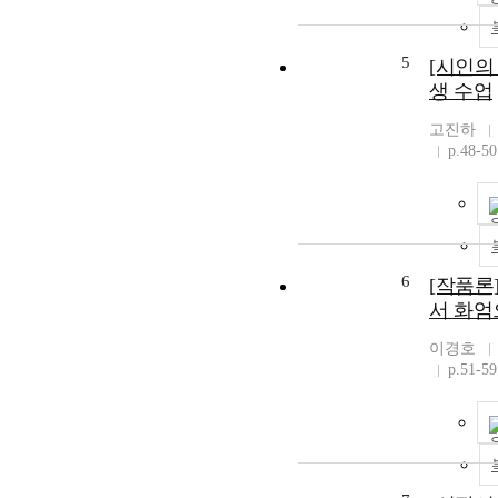
5
[시인의
생 수업
고진하
p.48-50
6
[작품론
서 화엄
이경호
p.51-59