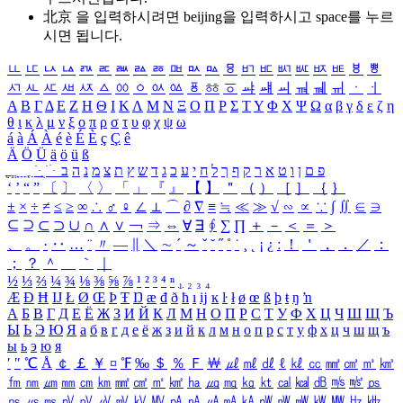
北京 을 입력하시려면
beijing
을 입력하시고 space를 누르
시면 됩니다.
ㅥ
ㅦ
ㅧ
ㅨ
ㅩ
ㅪ
ㅫ
ㅬ
ㅭ
ㅮ
ㅯ
ㅰ
ㅱ
ㅲ
ㅳ
ㅴ
ㅵ
ㅶ
ㅷ
ㅸ
ㅹ
ㅺ
ㅻ
ㅼ
ㅽ
ㅾ
ㅿ
ㆀ
ㆁ
ㆂ
ㆃ
ㆄ
ㆅ
ㆆ
ㆇ
ㆈ
ㆉ
ㆊ
ㆋ
ㆌ
ㆍ
ㆎ
Α
Β
Γ
Δ
Ε
Ζ
Η
Θ
Ι
Κ
Λ
Μ
Ν
Ξ
Ο
Π
Ρ
Σ
Τ
Υ
Φ
Χ
Ψ
Ω
α
β
γ
δ
ε
ζ
η
θ
ι
κ
λ
μ
ν
ξ
ο
π
ρ
σ
τ
υ
φ
χ
ψ
ω
á
à
Á
À
é
è
É
È
ç
Ç
ê
Ä
Ö
Ü
ä
ö
ü
ß
ְ
ֳ
ֲ
ֱ
ָ
ַ
ֵ
ֶ
ִ
ֹ
ּ
ֻ
ׂ
ׁ
ּ
ב
ה
נ
מ
צ
ת
ץ
ש
ד
ג
כ
ע
י
ח
ל
ך
ף
ק
ר
א
ט
ו
ן
ם
פ
‘
’
“
”
〔
〕
〈
〉
「
」
『
』
【
】
＂
（
）
［
］
｛
｝
±
×
÷
≠
≤
≥
∞
∴
♂
♀
∠
⊥
⌒
∂
∇
≡
≒
≪
≫
√
∽
∝
∵
∫
∬
∈
∋
⊆
⊇
⊂
⊃
∪
∩
∧
∨
￢
⇒
⇔
∀
∃
∮
∑
∏
＋
－
＜
＝
＞
、
。
·
‥
…
¨
〃
―
∥
＼
∼
´
～
ˇ
˘
˝
˚
˙
¸
˛
¡
¿
ː
！
＇
，
．
／
：
；
？
＾
＿
｀
｜
½
⅓
⅔
¼
¾
⅛
⅜
⅝
⅞
¹
²
³
⁴
ⁿ
₁
₂
₃
₄
Æ
Ð
Ħ
Ĳ
Ł
Ø
Œ
Þ
Ŧ
Ŋ
æ
đ
ð
ħ
ı
ĳ
ĸ
ŀ
ł
ø
œ
ß
þ
ŧ
ŋ
ŉ
А
Б
В
Г
Д
Е
Ё
Ж
З
И
Й
К
Л
М
Н
О
П
Р
С
Т
У
Ф
Х
Ц
Ч
Ш
Щ
Ъ
Ы
Ь
Э
Ю
Я
а
б
в
г
д
е
ё
ж
з
и
й
к
л
м
н
о
п
р
с
т
у
ф
х
ц
ч
ш
щ
ъ
ы
ь
э
ю
я
′
″
℃
Å
￠
￡
￥
¤
℉
‰
＄
％
Ｆ
￦
㎕
㎖
㎗
ℓ
㎘
㏄
㎣
㎤
㎥
㎦
㎙
㎚
㎛
㎜
㎝
㎞
㎟
㎠
㎡
㎢
㏊
㎍
㎎
㎏
㏏
㎈
㎉
㏈
㎧
㎨
㎰
㎱
㎲
㎳
㎴
㎵
㎶
㎷
㎸
㎹
㎀
㎁
㎂
㎃
㎄
㎺
㎻
㎽
㎾
㎿
㎐
㎑