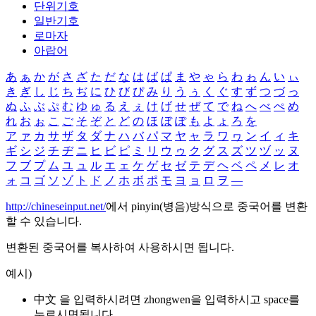
단위기호
일반기호
로마자
아랍어
あ
ぁ
か
が
さ
ざ
た
だ
な
は
ば
ぱ
ま
や
ゃ
ら
わ
ゎ
ん
い
ぃ
き
ぎ
し
じ
ち
ぢ
に
ひ
び
ぴ
み
り
う
ぅ
く
ぐ
す
ず
つ
づ
っ
ぬ
ふ
ぶ
ぷ
む
ゆ
ゅ
る
え
ぇ
け
げ
せ
ぜ
て
で
ね
へ
べ
ぺ
め
れ
お
ぉ
こ
ご
そ
ぞ
と
ど
の
ほ
ぼ
ぽ
も
よ
ょ
ろ
を
ア
ァ
カ
サ
ザ
タ
ダ
ナ
ハ
バ
パ
マ
ヤ
ャ
ラ
ワ
ヮ
ン
イ
ィ
キ
ギ
シ
ジ
チ
ヂ
ニ
ヒ
ビ
ピ
ミ
リ
ウ
ゥ
ク
グ
ス
ズ
ツ
ヅ
ッ
ヌ
フ
ブ
プ
ム
ユ
ュ
ル
エ
ェ
ケ
ゲ
セ
ゼ
テ
デ
ヘ
ベ
ペ
メ
レ
オ
ォ
コ
ゴ
ソ
ゾ
ト
ド
ノ
ホ
ボ
ポ
モ
ヨ
ョ
ロ
ヲ
―
http://chineseinput.net/
에서 pinyin(병음)방식으로 중국어를 변환
할 수 있습니다.
변환된 중국어를 복사하여 사용하시면 됩니다.
예시)
中文 을 입력하시려면
zhongwen
을 입력하시고 space를
누르시면됩니다.