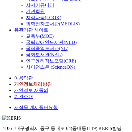
사서커뮤니티
기관회원
지식나눔(LOOK)
의학전자도서관(MEDLIS)
유관기관 사이트
교육부(MOE)
국립장애인도서관(NLD)
국립중앙도서관(NL)
국회도서관(NAL)
연구윤리정보포털(CRE)
사이언스온 (ScienceON)
이용약관
개인정보처리방침
개인정보 재동의
기관소개
저작물 게시중단요청
41061 대구광역시 동구 동내로 64(동내동1119) KERIS빌딩