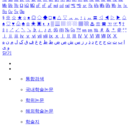
㎒
㎓
㎔
Ω
㏀
㏁
㎊
㎋
㎌
㏖
㏅
㎭
㎮
㎯
㏛
㎩
㎪
㎫
㎬
㏝
㏐
㏓
㏃
㏉
㏜
㏆
§
※
☆
★
○
●
◎
◇
◆
□
■
△
▽
→
←
↑
↓
↔
〓
◁
◀
▷
▶
♤
♠
♡
♥
♧
♣
⊙
◈
▣
◐
◑
▒
▤
▥
▨
▧
▦
▩
♨
☏
☎
☜
☞
¶
†
‡
↕
↗
↙
↖
↘
♭
♩
♪
♬
㉿
㈜
№
㏇
™
㏂
㏘
℡
＃
＆
＊
＠
ª
º
ⅰ
ⅱ
ⅲ
ⅳ
ⅴ
ⅵ
ⅶ
ⅷ
ⅸ
ⅹ
Ⅰ
Ⅱ
Ⅲ
Ⅳ
Ⅴ
Ⅵ
Ⅶ
Ⅷ
Ⅸ
Ⅹ
ا
ب
ت
ث
ج
ح
خ
د
ذ
ر
ز
س
ش
ص
ض
ط
ظ
ع
غ
ف
ق
ک
ل
م
ن
ه
و
ی
닫기
통합검색
국내학술논문
학위논문
해외학술논문
학술지