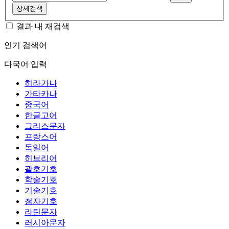
상세검색
결과 내 재검색
인기 검색어
다국어 입력
히라가나
가타카나
중국어
한글고어
그리스문자
프랑스어
독일어
히브리어
괄호기호
학술기호
기술기호
첨자기호
라틴문자
러시아문자