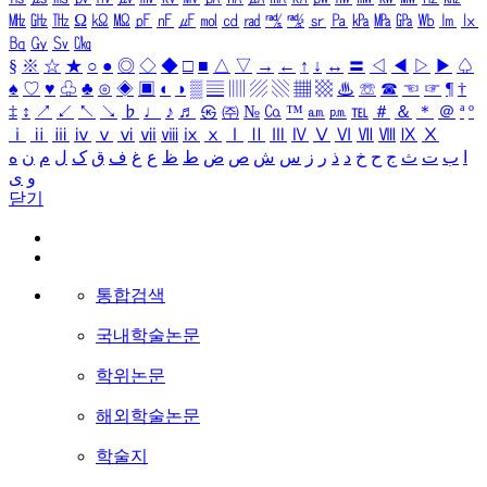
㎒
㎓
㎔
Ω
㏀
㏁
㎊
㎋
㎌
㏖
㏅
㎭
㎮
㎯
㏛
㎩
㎪
㎫
㎬
㏝
㏐
㏓
㏃
㏉
㏜
㏆
§
※
☆
★
○
●
◎
◇
◆
□
■
△
▽
→
←
↑
↓
↔
〓
◁
◀
▷
▶
♤
♠
♡
♥
♧
♣
⊙
◈
▣
◐
◑
▒
▤
▥
▨
▧
▦
▩
♨
☏
☎
☜
☞
¶
†
‡
↕
↗
↙
↖
↘
♭
♩
♪
♬
㉿
㈜
№
㏇
™
㏂
㏘
℡
＃
＆
＊
＠
ª
º
ⅰ
ⅱ
ⅲ
ⅳ
ⅴ
ⅵ
ⅶ
ⅷ
ⅸ
ⅹ
Ⅰ
Ⅱ
Ⅲ
Ⅳ
Ⅴ
Ⅵ
Ⅶ
Ⅷ
Ⅸ
Ⅹ
ا
ب
ت
ث
ج
ح
خ
د
ذ
ر
ز
س
ش
ص
ض
ط
ظ
ع
غ
ف
ق
ک
ل
م
ن
ه
و
ی
닫기
통합검색
국내학술논문
학위논문
해외학술논문
학술지