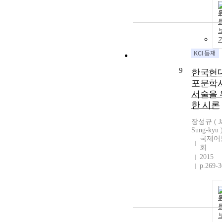
9
한국현
포문학
서술을 
한 시론
장성규 ( J
Sung-kyu 
국제어
회
2015
p.269-