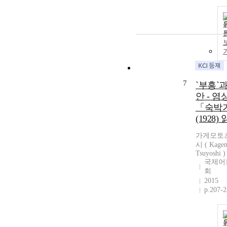
7
`부흥`과
안 - 염
「숙박
(1928)
가게모토
시 ( Kage
Tsuyoshi )
국제어
회
2015
p.207-