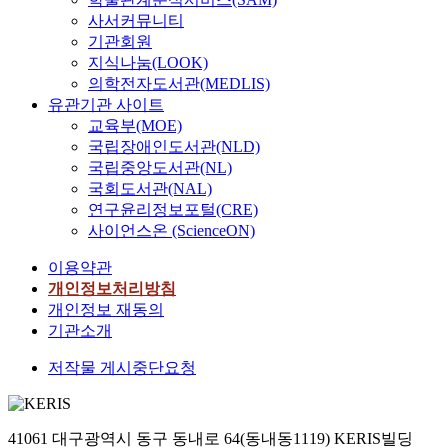
사서커뮤니티
기관회원
지식나눔(LOOK)
의학전자도서관(MEDLIS)
유관기관 사이트
교육부(MOE)
국립장애인도서관(NLD)
국립중앙도서관(NL)
국회도서관(NAL)
연구윤리정보포털(CRE)
사이언스온 (ScienceON)
이용약관
개인정보처리방침
개인정보 재동의
기관소개
저작물 게시중단요청
41061 대구광역시 동구 동내로 64(동내동1119) KERIS빌딩