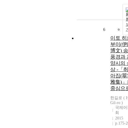
6
이토 히
부미(伊
博文) 
풍경과 
양시의 
상 -「
아집(翠
雅集)」
중심으로
한길로 ( H
Gil-ro )
국제어
회
2015
p.175-