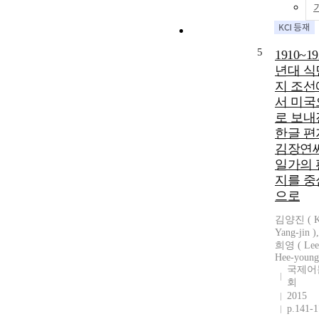
5
1910~19
년대 식
지 조선
서 미국
로 보내
한글 편
김장연
일가의 
지를 중
으로
김양진 ( 
Yang-jin )
희영 ( Lee
Hee-young
국제어
회
2015
p.141-