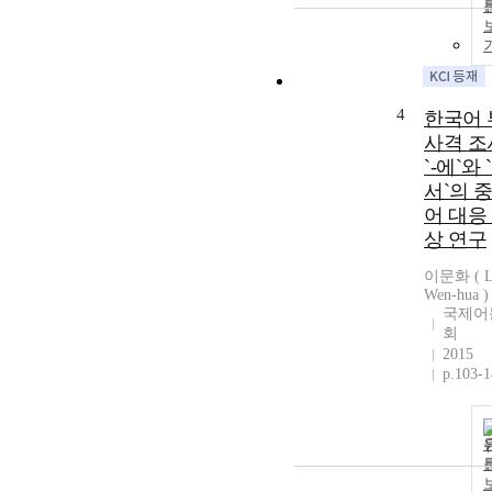
4
한국어 
사격 조
`-에`와 
서`의 
어 대응
상 연구
이문화 ( L
Wen-hua )
국제어
회
2015
p.103-