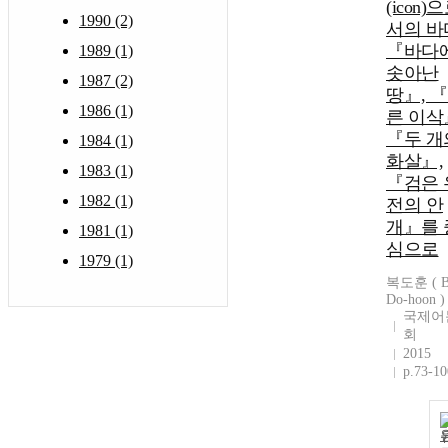
(icon)
1990 (2)
서의 바
『바다
1989 (1)
솟아난
1987 (2)
땅』, 
1986 (1)
른 이삭
『두 개
1984 (1)
화살』,
1983 (1)
『검은 
1982 (1)
전의 안
개』를 
1981 (1)
심으로
1979 (1)
복도훈 ( B
Do-hoon )
국제어
회
2015
p.73-10