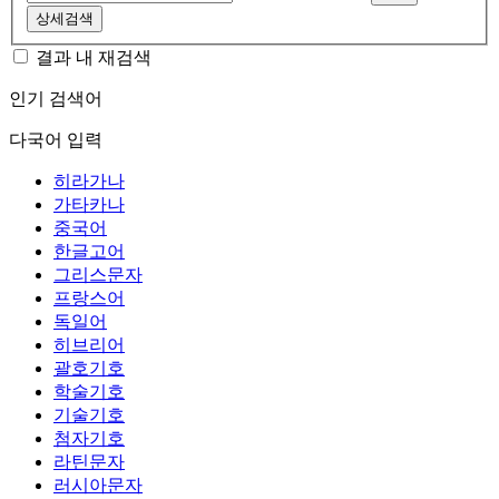
상세검색
결과 내 재검색
인기 검색어
다국어 입력
히라가나
가타카나
중국어
한글고어
그리스문자
프랑스어
독일어
히브리어
괄호기호
학술기호
기술기호
첨자기호
라틴문자
러시아문자