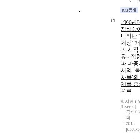
10
1960년
지식장
나타난 
체성` 
과 시적
유 - 정
과 마종
시의 `
사물`의
제를 중
으로
임지연 ( Y
Ji-yeon )
국제어
회
2015
p.301-