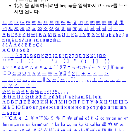
北京 을 입력하시려면
beijing
을 입력하시고 space를 누르
시면 됩니다.
ㅥ
ㅦ
ㅧ
ㅨ
ㅩ
ㅪ
ㅫ
ㅬ
ㅭ
ㅮ
ㅯ
ㅰ
ㅱ
ㅲ
ㅳ
ㅴ
ㅵ
ㅶ
ㅷ
ㅸ
ㅹ
ㅺ
ㅻ
ㅼ
ㅽ
ㅾ
ㅿ
ㆀ
ㆁ
ㆂ
ㆃ
ㆄ
ㆅ
ㆆ
ㆇ
ㆈ
ㆉ
ㆊ
ㆋ
ㆌ
ㆍ
ㆎ
Α
Β
Γ
Δ
Ε
Ζ
Η
Θ
Ι
Κ
Λ
Μ
Ν
Ξ
Ο
Π
Ρ
Σ
Τ
Υ
Φ
Χ
Ψ
Ω
α
β
γ
δ
ε
ζ
η
θ
ι
κ
λ
μ
ν
ξ
ο
π
ρ
σ
τ
υ
φ
χ
ψ
ω
á
à
Á
À
é
è
É
È
ç
Ç
ê
Ä
Ö
Ü
ä
ö
ü
ß
ְ
ֳ
ֲ
ֱ
ָ
ַ
ֵ
ֶ
ִ
ֹ
ּ
ֻ
ׂ
ׁ
ּ
ב
ה
נ
מ
צ
ת
ץ
ש
ד
ג
כ
ע
י
ח
ל
ך
ף
ק
ר
א
ט
ו
ן
ם
פ
‘
’
“
”
〔
〕
〈
〉
「
」
『
』
【
】
＂
（
）
［
］
｛
｝
±
×
÷
≠
≤
≥
∞
∴
♂
♀
∠
⊥
⌒
∂
∇
≡
≒
≪
≫
√
∽
∝
∵
∫
∬
∈
∋
⊆
⊇
⊂
⊃
∪
∩
∧
∨
￢
⇒
⇔
∀
∃
∮
∑
∏
＋
－
＜
＝
＞
、
。
·
‥
…
¨
〃
―
∥
＼
∼
´
～
ˇ
˘
˝
˚
˙
¸
˛
¡
¿
ː
！
＇
，
．
／
：
；
？
＾
＿
｀
｜
½
⅓
⅔
¼
¾
⅛
⅜
⅝
⅞
¹
²
³
⁴
ⁿ
₁
₂
₃
₄
Æ
Ð
Ħ
Ĳ
Ł
Ø
Œ
Þ
Ŧ
Ŋ
æ
đ
ð
ħ
ı
ĳ
ĸ
ŀ
ł
ø
œ
ß
þ
ŧ
ŋ
ŉ
А
Б
В
Г
Д
Е
Ё
Ж
З
И
Й
К
Л
М
Н
О
П
Р
С
Т
У
Ф
Х
Ц
Ч
Ш
Щ
Ъ
Ы
Ь
Э
Ю
Я
а
б
в
г
д
е
ё
ж
з
и
й
к
л
м
н
о
п
р
с
т
у
ф
х
ц
ч
ш
щ
ъ
ы
ь
э
ю
я
′
″
℃
Å
￠
￡
￥
¤
℉
‰
＄
％
Ｆ
￦
㎕
㎖
㎗
ℓ
㎘
㏄
㎣
㎤
㎥
㎦
㎙
㎚
㎛
㎜
㎝
㎞
㎟
㎠
㎡
㎢
㏊
㎍
㎎
㎏
㏏
㎈
㎉
㏈
㎧
㎨
㎰
㎱
㎲
㎳
㎴
㎵
㎶
㎷
㎸
㎹
㎀
㎁
㎂
㎃
㎄
㎺
㎻
㎽
㎾
㎿
㎐
㎑