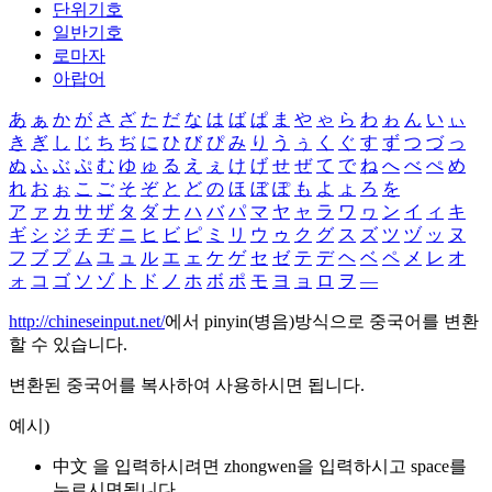
단위기호
일반기호
로마자
아랍어
あ
ぁ
か
が
さ
ざ
た
だ
な
は
ば
ぱ
ま
や
ゃ
ら
わ
ゎ
ん
い
ぃ
き
ぎ
し
じ
ち
ぢ
に
ひ
び
ぴ
み
り
う
ぅ
く
ぐ
す
ず
つ
づ
っ
ぬ
ふ
ぶ
ぷ
む
ゆ
ゅ
る
え
ぇ
け
げ
せ
ぜ
て
で
ね
へ
べ
ぺ
め
れ
お
ぉ
こ
ご
そ
ぞ
と
ど
の
ほ
ぼ
ぽ
も
よ
ょ
ろ
を
ア
ァ
カ
サ
ザ
タ
ダ
ナ
ハ
バ
パ
マ
ヤ
ャ
ラ
ワ
ヮ
ン
イ
ィ
キ
ギ
シ
ジ
チ
ヂ
ニ
ヒ
ビ
ピ
ミ
リ
ウ
ゥ
ク
グ
ス
ズ
ツ
ヅ
ッ
ヌ
フ
ブ
プ
ム
ユ
ュ
ル
エ
ェ
ケ
ゲ
セ
ゼ
テ
デ
ヘ
ベ
ペ
メ
レ
オ
ォ
コ
ゴ
ソ
ゾ
ト
ド
ノ
ホ
ボ
ポ
モ
ヨ
ョ
ロ
ヲ
―
http://chineseinput.net/
에서 pinyin(병음)방식으로 중국어를 변환
할 수 있습니다.
변환된 중국어를 복사하여 사용하시면 됩니다.
예시)
中文 을 입력하시려면
zhongwen
을 입력하시고 space를
누르시면됩니다.