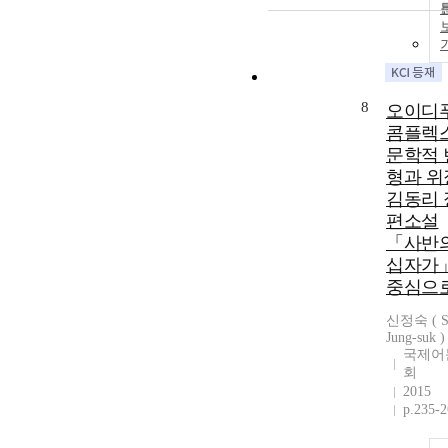
8
오이디
콤플렉
문학적 
형과 위장
김동리 
편소설
「사반
십자가
중심으
신정숙 ( S
Jung-suk )
국제어
회
2015
p.235-