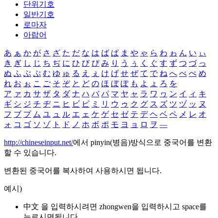
단위기호
일반기호
로마자
아랍어
あ
ぁ
か
が
さ
ざ
た
だ
な
は
ば
ぱ
ま
や
ゃ
ら
わ
ゎ
ん
い
ぃ
き
ぎ
し
じ
ち
ぢ
に
ひ
び
ぴ
み
り
う
ぅ
く
ぐ
す
ず
つ
づ
っ
ぬ
ふ
ぶ
ぷ
む
ゆ
ゅ
る
え
ぇ
け
げ
せ
ぜ
て
で
ね
へ
べ
ぺ
め
れ
お
ぉ
こ
ご
そ
ぞ
と
ど
の
ほ
ぼ
ぽ
も
よ
ょ
ろ
を
ア
ァ
カ
サ
ザ
タ
ダ
ナ
ハ
バ
パ
マ
ヤ
ャ
ラ
ワ
ヮ
ン
イ
ィ
キ
ギ
シ
ジ
チ
ヂ
ニ
ヒ
ビ
ピ
ミ
リ
ウ
ゥ
ク
グ
ス
ズ
ツ
ヅ
ッ
ヌ
フ
ブ
プ
ム
ユ
ュ
ル
エ
ェ
ケ
ゲ
セ
ゼ
テ
デ
ヘ
ベ
ペ
メ
レ
オ
ォ
コ
ゴ
ソ
ゾ
ト
ド
ノ
ホ
ボ
ポ
モ
ヨ
ョ
ロ
ヲ
―
http://chineseinput.net/
에서 pinyin(병음)방식으로 중국어를 변환
할 수 있습니다.
변환된 중국어를 복사하여 사용하시면 됩니다.
예시)
中文 을 입력하시려면
zhongwen
을 입력하시고 space를
누르시면됩니다.