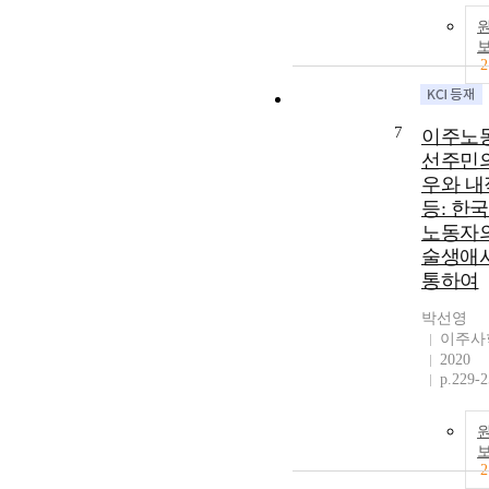
2
7
이주노
선주민의
우와 내
등: 한
노동자의
술생애
통하여
박선영
이주사
2020
p.229-
2