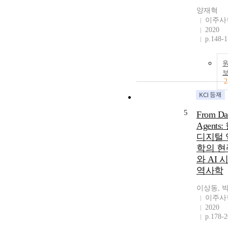
양재혁
이주사
2020
p.148-
2
5
From Dat
Agents
디지털 
학의 현
와 AI 
역사학
이상동, 
이주사
2020
p.178-