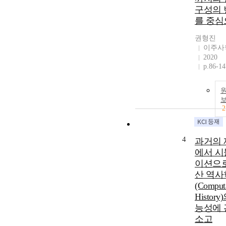
구성의 
를 중심
권형진
이주사
2020
p.86-14
2
4
과거의 
에서 시
이션으로
산 역사
(Computa
History
능성에 
소고