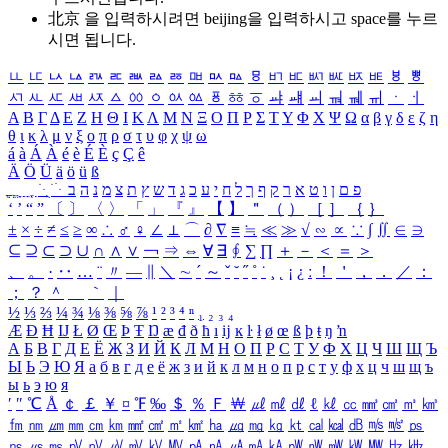
北京 을 입력하시려면
beijing
을 입력하시고 space를 누르
시면 됩니다.
ㅥ
ㅦ
ㅧ
ㅨ
ㅩ
ㅪ
ㅫ
ㅬ
ㅭ
ㅮ
ㅯ
ㅰ
ㅱ
ㅲ
ㅳ
ㅴ
ㅵ
ㅶ
ㅷ
ㅸ
ㅹ
ㅺ
ㅻ
ㅼ
ㅽ
ㅾ
ㅿ
ㆀ
ㆁ
ㆂ
ㆃ
ㆄ
ㆅ
ㆆ
ㆇ
ㆈ
ㆉ
ㆊ
ㆋ
ㆌ
ㆍ
ㆎ
Α
Β
Γ
Δ
Ε
Ζ
Η
Θ
Ι
Κ
Λ
Μ
Ν
Ξ
Ο
Π
Ρ
Σ
Τ
Υ
Φ
Χ
Ψ
Ω
α
β
γ
δ
ε
ζ
η
θ
ι
κ
λ
μ
ν
ξ
ο
π
ρ
σ
τ
υ
φ
χ
ψ
ω
á
à
Á
À
é
è
É
È
ç
Ç
ê
Ä
Ö
Ü
ä
ö
ü
ß
ְ
ֳ
ֲ
ֱ
ָ
ַ
ֵ
ֶ
ִ
ֹ
ּ
ֻ
ׂ
ׁ
ּ
ב
ה
נ
מ
צ
ת
ץ
ש
ד
ג
כ
ע
י
ח
ל
ך
ף
ק
ר
א
ט
ו
ן
ם
פ
‘
’
“
”
〔
〕
〈
〉
「
」
『
』
【
】
＂
（
）
［
］
｛
｝
±
×
÷
≠
≤
≥
∞
∴
♂
♀
∠
⊥
⌒
∂
∇
≡
≒
≪
≫
√
∽
∝
∵
∫
∬
∈
∋
⊆
⊇
⊂
⊃
∪
∩
∧
∨
￢
⇒
⇔
∀
∃
∮
∑
∏
＋
－
＜
＝
＞
、
。
·
‥
…
¨
〃
―
∥
＼
∼
´
～
ˇ
˘
˝
˚
˙
¸
˛
¡
¿
ː
！
＇
，
．
／
：
；
？
＾
＿
｀
｜
½
⅓
⅔
¼
¾
⅛
⅜
⅝
⅞
¹
²
³
⁴
ⁿ
₁
₂
₃
₄
Æ
Ð
Ħ
Ĳ
Ł
Ø
Œ
Þ
Ŧ
Ŋ
æ
đ
ð
ħ
ı
ĳ
ĸ
ŀ
ł
ø
œ
ß
þ
ŧ
ŋ
ŉ
А
Б
В
Г
Д
Е
Ё
Ж
З
И
Й
К
Л
М
Н
О
П
Р
С
Т
У
Ф
Х
Ц
Ч
Ш
Щ
Ъ
Ы
Ь
Э
Ю
Я
а
б
в
г
д
е
ё
ж
з
и
й
к
л
м
н
о
п
р
с
т
у
ф
х
ц
ч
ш
щ
ъ
ы
ь
э
ю
я
′
″
℃
Å
￠
￡
￥
¤
℉
‰
＄
％
Ｆ
￦
㎕
㎖
㎗
ℓ
㎘
㏄
㎣
㎤
㎥
㎦
㎙
㎚
㎛
㎜
㎝
㎞
㎟
㎠
㎡
㎢
㏊
㎍
㎎
㎏
㏏
㎈
㎉
㏈
㎧
㎨
㎰
㎱
㎲
㎳
㎴
㎵
㎶
㎷
㎸
㎹
㎀
㎁
㎂
㎃
㎄
㎺
㎻
㎽
㎾
㎿
㎐
㎑