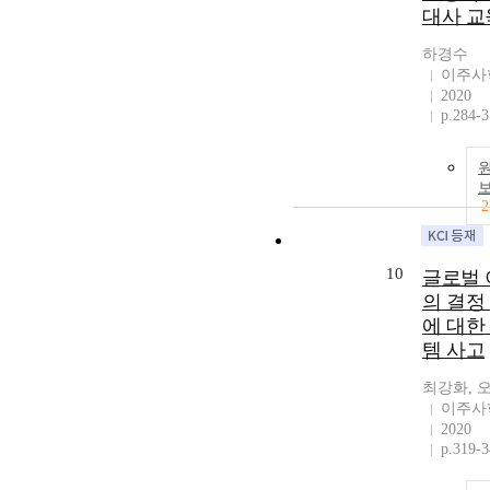
대사 교
하경수
이주사
2020
p.284-
2
10
글로벌 
의 결정
에 대한
템 사고
최강화, 
이주사
2020
p.319-