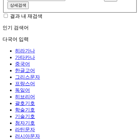
상세검색
결과 내 재검색
인기 검색어
다국어 입력
히라가나
가타카나
중국어
한글고어
그리스문자
프랑스어
독일어
히브리어
괄호기호
학술기호
기술기호
첨자기호
라틴문자
러시아문자