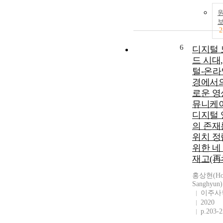
2
6
디지털 
드 시대
털-온라
경에서의
로운 영
뮤니케이
디지털 
의 존재
위치 정
위한 네
재고(再
홍상현(Ho
Sanghyun)
이주사
2020
p.203-