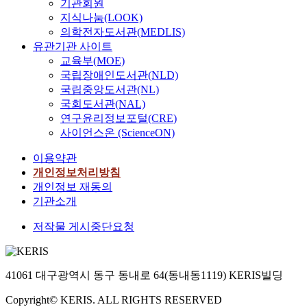
기관회원
지식나눔(LOOK)
의학전자도서관(MEDLIS)
유관기관 사이트
교육부(MOE)
국립장애인도서관(NLD)
국립중앙도서관(NL)
국회도서관(NAL)
연구윤리정보포털(CRE)
사이언스온 (ScienceON)
이용약관
개인정보처리방침
개인정보 재동의
기관소개
저작물 게시중단요청
41061 대구광역시 동구 동내로 64(동내동1119) KERIS빌딩
Copyright© KERIS. ALL RIGHTS RESERVED