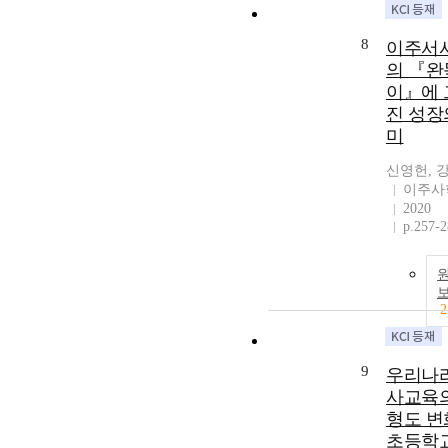
8
이주서
의 『완
이』에 
진 성장
미
신영헌, 
이주사
2020
p.257-
2
9
우리나라
사교육의
형도 변
초등학교