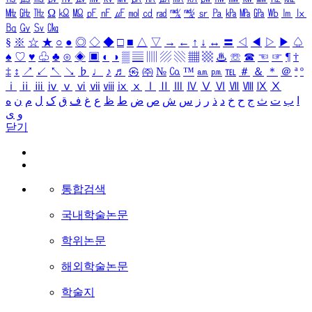
㎒
㎓
㎔
Ω
㏀
㏁
㎊
㎋
㎌
㏖
㏅
㎭
㎮
㎯
㏛
㎩
㎪
㎫
㎬
㏝
㏐
㏓
㏃
㏉
㏜
㏆
§
※
☆
★
○
●
◎
◇
◆
□
■
△
▽
→
←
↑
↓
↔
〓
◁
◀
▷
▶
♤
♠
♡
♥
♧
♣
⊙
◈
▣
◐
◑
▒
▤
▥
▨
▧
▦
▩
♨
☏
☎
☜
☞
¶
†
‡
↕
↗
↙
↖
↘
♭
♩
♪
♬
㉿
㈜
№
㏇
™
㏂
㏘
℡
＃
＆
＊
＠
ª
º
ⅰ
ⅱ
ⅲ
ⅳ
ⅴ
ⅵ
ⅶ
ⅷ
ⅸ
ⅹ
Ⅰ
Ⅱ
Ⅲ
Ⅳ
Ⅴ
Ⅵ
Ⅶ
Ⅷ
Ⅸ
Ⅹ
ا
ب
ت
ث
ج
ح
خ
د
ذ
ر
ز
س
ش
ص
ض
ط
ظ
ع
غ
ف
ق
ک
ل
م
ن
ه
و
ی
닫기
통합검색
국내학술논문
학위논문
해외학술논문
학술지