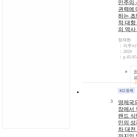
민주의 
권력에 
하는 초
적 대항
의 역사 
정재현
이주사
2020
p.45-85
2
3
영제국의
장에서 
랜드 식
민의 성격
차 대전
까지의 