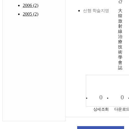
간
2006 (2)
선행 학술지명
大
2005 (2)
韓
放
射
線
治
療
技
術
學
會
誌
0
0
상세조회
다운로