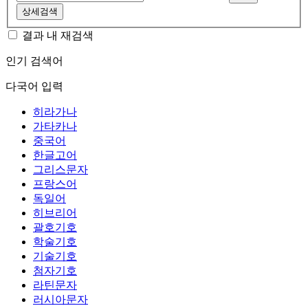
상세검색
결과 내 재검색
인기 검색어
다국어 입력
히라가나
가타카나
중국어
한글고어
그리스문자
프랑스어
독일어
히브리어
괄호기호
학술기호
기술기호
첨자기호
라틴문자
러시아문자