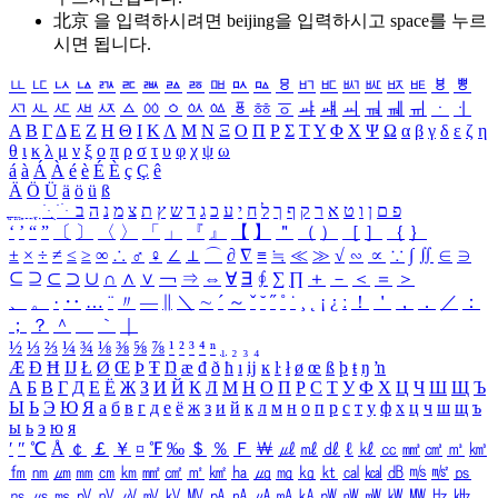
北京 을 입력하시려면
beijing
을 입력하시고 space를 누르
시면 됩니다.
ㅥ
ㅦ
ㅧ
ㅨ
ㅩ
ㅪ
ㅫ
ㅬ
ㅭ
ㅮ
ㅯ
ㅰ
ㅱ
ㅲ
ㅳ
ㅴ
ㅵ
ㅶ
ㅷ
ㅸ
ㅹ
ㅺ
ㅻ
ㅼ
ㅽ
ㅾ
ㅿ
ㆀ
ㆁ
ㆂ
ㆃ
ㆄ
ㆅ
ㆆ
ㆇ
ㆈ
ㆉ
ㆊ
ㆋ
ㆌ
ㆍ
ㆎ
Α
Β
Γ
Δ
Ε
Ζ
Η
Θ
Ι
Κ
Λ
Μ
Ν
Ξ
Ο
Π
Ρ
Σ
Τ
Υ
Φ
Χ
Ψ
Ω
α
β
γ
δ
ε
ζ
η
θ
ι
κ
λ
μ
ν
ξ
ο
π
ρ
σ
τ
υ
φ
χ
ψ
ω
á
à
Á
À
é
è
É
È
ç
Ç
ê
Ä
Ö
Ü
ä
ö
ü
ß
ְ
ֳ
ֲ
ֱ
ָ
ַ
ֵ
ֶ
ִ
ֹ
ּ
ֻ
ׂ
ׁ
ּ
ב
ה
נ
מ
צ
ת
ץ
ש
ד
ג
כ
ע
י
ח
ל
ך
ף
ק
ר
א
ט
ו
ן
ם
פ
‘
’
“
”
〔
〕
〈
〉
「
」
『
』
【
】
＂
（
）
［
］
｛
｝
±
×
÷
≠
≤
≥
∞
∴
♂
♀
∠
⊥
⌒
∂
∇
≡
≒
≪
≫
√
∽
∝
∵
∫
∬
∈
∋
⊆
⊇
⊂
⊃
∪
∩
∧
∨
￢
⇒
⇔
∀
∃
∮
∑
∏
＋
－
＜
＝
＞
、
。
·
‥
…
¨
〃
―
∥
＼
∼
´
～
ˇ
˘
˝
˚
˙
¸
˛
¡
¿
ː
！
＇
，
．
／
：
；
？
＾
＿
｀
｜
½
⅓
⅔
¼
¾
⅛
⅜
⅝
⅞
¹
²
³
⁴
ⁿ
₁
₂
₃
₄
Æ
Ð
Ħ
Ĳ
Ł
Ø
Œ
Þ
Ŧ
Ŋ
æ
đ
ð
ħ
ı
ĳ
ĸ
ŀ
ł
ø
œ
ß
þ
ŧ
ŋ
ŉ
А
Б
В
Г
Д
Е
Ё
Ж
З
И
Й
К
Л
М
Н
О
П
Р
С
Т
У
Ф
Х
Ц
Ч
Ш
Щ
Ъ
Ы
Ь
Э
Ю
Я
а
б
в
г
д
е
ё
ж
з
и
й
к
л
м
н
о
п
р
с
т
у
ф
х
ц
ч
ш
щ
ъ
ы
ь
э
ю
я
′
″
℃
Å
￠
￡
￥
¤
℉
‰
＄
％
Ｆ
￦
㎕
㎖
㎗
ℓ
㎘
㏄
㎣
㎤
㎥
㎦
㎙
㎚
㎛
㎜
㎝
㎞
㎟
㎠
㎡
㎢
㏊
㎍
㎎
㎏
㏏
㎈
㎉
㏈
㎧
㎨
㎰
㎱
㎲
㎳
㎴
㎵
㎶
㎷
㎸
㎹
㎀
㎁
㎂
㎃
㎄
㎺
㎻
㎽
㎾
㎿
㎐
㎑