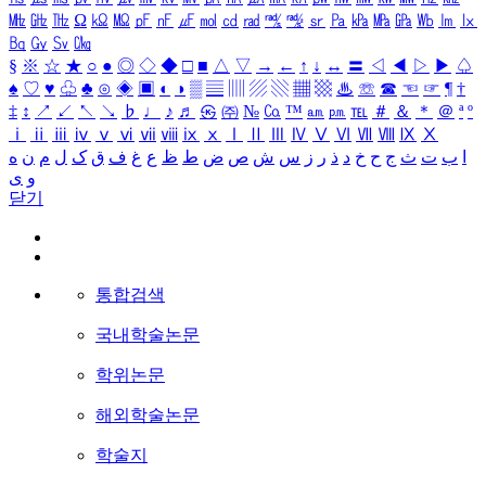
㎒
㎓
㎔
Ω
㏀
㏁
㎊
㎋
㎌
㏖
㏅
㎭
㎮
㎯
㏛
㎩
㎪
㎫
㎬
㏝
㏐
㏓
㏃
㏉
㏜
㏆
§
※
☆
★
○
●
◎
◇
◆
□
■
△
▽
→
←
↑
↓
↔
〓
◁
◀
▷
▶
♤
♠
♡
♥
♧
♣
⊙
◈
▣
◐
◑
▒
▤
▥
▨
▧
▦
▩
♨
☏
☎
☜
☞
¶
†
‡
↕
↗
↙
↖
↘
♭
♩
♪
♬
㉿
㈜
№
㏇
™
㏂
㏘
℡
＃
＆
＊
＠
ª
º
ⅰ
ⅱ
ⅲ
ⅳ
ⅴ
ⅵ
ⅶ
ⅷ
ⅸ
ⅹ
Ⅰ
Ⅱ
Ⅲ
Ⅳ
Ⅴ
Ⅵ
Ⅶ
Ⅷ
Ⅸ
Ⅹ
ا
ب
ت
ث
ج
ح
خ
د
ذ
ر
ز
س
ش
ص
ض
ط
ظ
ع
غ
ف
ق
ک
ل
م
ن
ه
و
ی
닫기
통합검색
국내학술논문
학위논문
해외학술논문
학술지