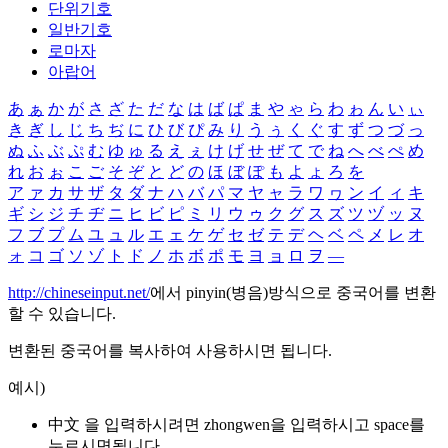
단위기호
일반기호
로마자
아랍어
あ
ぁ
か
が
さ
ざ
た
だ
な
は
ば
ぱ
ま
や
ゃ
ら
わ
ゎ
ん
い
ぃ
き
ぎ
し
じ
ち
ぢ
に
ひ
び
ぴ
み
り
う
ぅ
く
ぐ
す
ず
つ
づ
っ
ぬ
ふ
ぶ
ぷ
む
ゆ
ゅ
る
え
ぇ
け
げ
せ
ぜ
て
で
ね
へ
べ
ぺ
め
れ
お
ぉ
こ
ご
そ
ぞ
と
ど
の
ほ
ぼ
ぽ
も
よ
ょ
ろ
を
ア
ァ
カ
サ
ザ
タ
ダ
ナ
ハ
バ
パ
マ
ヤ
ャ
ラ
ワ
ヮ
ン
イ
ィ
キ
ギ
シ
ジ
チ
ヂ
ニ
ヒ
ビ
ピ
ミ
リ
ウ
ゥ
ク
グ
ス
ズ
ツ
ヅ
ッ
ヌ
フ
ブ
プ
ム
ユ
ュ
ル
エ
ェ
ケ
ゲ
セ
ゼ
テ
デ
ヘ
ベ
ペ
メ
レ
オ
ォ
コ
ゴ
ソ
ゾ
ト
ド
ノ
ホ
ボ
ポ
モ
ヨ
ョ
ロ
ヲ
―
http://chineseinput.net/
에서 pinyin(병음)방식으로 중국어를 변환
할 수 있습니다.
변환된 중국어를 복사하여 사용하시면 됩니다.
예시)
中文 을 입력하시려면
zhongwen
을 입력하시고 space를
누르시면됩니다.