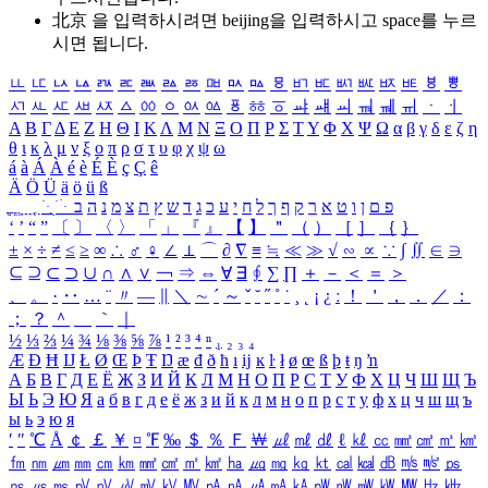
北京 을 입력하시려면
beijing
을 입력하시고 space를 누르
시면 됩니다.
ㅥ
ㅦ
ㅧ
ㅨ
ㅩ
ㅪ
ㅫ
ㅬ
ㅭ
ㅮ
ㅯ
ㅰ
ㅱ
ㅲ
ㅳ
ㅴ
ㅵ
ㅶ
ㅷ
ㅸ
ㅹ
ㅺ
ㅻ
ㅼ
ㅽ
ㅾ
ㅿ
ㆀ
ㆁ
ㆂ
ㆃ
ㆄ
ㆅ
ㆆ
ㆇ
ㆈ
ㆉ
ㆊ
ㆋ
ㆌ
ㆍ
ㆎ
Α
Β
Γ
Δ
Ε
Ζ
Η
Θ
Ι
Κ
Λ
Μ
Ν
Ξ
Ο
Π
Ρ
Σ
Τ
Υ
Φ
Χ
Ψ
Ω
α
β
γ
δ
ε
ζ
η
θ
ι
κ
λ
μ
ν
ξ
ο
π
ρ
σ
τ
υ
φ
χ
ψ
ω
á
à
Á
À
é
è
É
È
ç
Ç
ê
Ä
Ö
Ü
ä
ö
ü
ß
ְ
ֳ
ֲ
ֱ
ָ
ַ
ֵ
ֶ
ִ
ֹ
ּ
ֻ
ׂ
ׁ
ּ
ב
ה
נ
מ
צ
ת
ץ
ש
ד
ג
כ
ע
י
ח
ל
ך
ף
ק
ר
א
ט
ו
ן
ם
פ
‘
’
“
”
〔
〕
〈
〉
「
」
『
』
【
】
＂
（
）
［
］
｛
｝
±
×
÷
≠
≤
≥
∞
∴
♂
♀
∠
⊥
⌒
∂
∇
≡
≒
≪
≫
√
∽
∝
∵
∫
∬
∈
∋
⊆
⊇
⊂
⊃
∪
∩
∧
∨
￢
⇒
⇔
∀
∃
∮
∑
∏
＋
－
＜
＝
＞
、
。
·
‥
…
¨
〃
―
∥
＼
∼
´
～
ˇ
˘
˝
˚
˙
¸
˛
¡
¿
ː
！
＇
，
．
／
：
；
？
＾
＿
｀
｜
½
⅓
⅔
¼
¾
⅛
⅜
⅝
⅞
¹
²
³
⁴
ⁿ
₁
₂
₃
₄
Æ
Ð
Ħ
Ĳ
Ł
Ø
Œ
Þ
Ŧ
Ŋ
æ
đ
ð
ħ
ı
ĳ
ĸ
ŀ
ł
ø
œ
ß
þ
ŧ
ŋ
ŉ
А
Б
В
Г
Д
Е
Ё
Ж
З
И
Й
К
Л
М
Н
О
П
Р
С
Т
У
Ф
Х
Ц
Ч
Ш
Щ
Ъ
Ы
Ь
Э
Ю
Я
а
б
в
г
д
е
ё
ж
з
и
й
к
л
м
н
о
п
р
с
т
у
ф
х
ц
ч
ш
щ
ъ
ы
ь
э
ю
я
′
″
℃
Å
￠
￡
￥
¤
℉
‰
＄
％
Ｆ
￦
㎕
㎖
㎗
ℓ
㎘
㏄
㎣
㎤
㎥
㎦
㎙
㎚
㎛
㎜
㎝
㎞
㎟
㎠
㎡
㎢
㏊
㎍
㎎
㎏
㏏
㎈
㎉
㏈
㎧
㎨
㎰
㎱
㎲
㎳
㎴
㎵
㎶
㎷
㎸
㎹
㎀
㎁
㎂
㎃
㎄
㎺
㎻
㎽
㎾
㎿
㎐
㎑