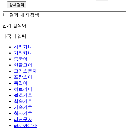
상세검색
결과 내 재검색
인기 검색어
다국어 입력
히라가나
가타카나
중국어
한글고어
그리스문자
프랑스어
독일어
히브리어
괄호기호
학술기호
기술기호
첨자기호
라틴문자
러시아문자