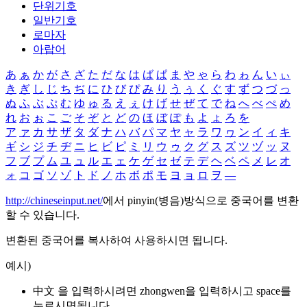
단위기호
일반기호
로마자
아랍어
あ
ぁ
か
が
さ
ざ
た
だ
な
は
ば
ぱ
ま
や
ゃ
ら
わ
ゎ
ん
い
ぃ
き
ぎ
し
じ
ち
ぢ
に
ひ
び
ぴ
み
り
う
ぅ
く
ぐ
す
ず
つ
づ
っ
ぬ
ふ
ぶ
ぷ
む
ゆ
ゅ
る
え
ぇ
け
げ
せ
ぜ
て
で
ね
へ
べ
ぺ
め
れ
お
ぉ
こ
ご
そ
ぞ
と
ど
の
ほ
ぼ
ぽ
も
よ
ょ
ろ
を
ア
ァ
カ
サ
ザ
タ
ダ
ナ
ハ
バ
パ
マ
ヤ
ャ
ラ
ワ
ヮ
ン
イ
ィ
キ
ギ
シ
ジ
チ
ヂ
ニ
ヒ
ビ
ピ
ミ
リ
ウ
ゥ
ク
グ
ス
ズ
ツ
ヅ
ッ
ヌ
フ
ブ
プ
ム
ユ
ュ
ル
エ
ェ
ケ
ゲ
セ
ゼ
テ
デ
ヘ
ベ
ペ
メ
レ
オ
ォ
コ
ゴ
ソ
ゾ
ト
ド
ノ
ホ
ボ
ポ
モ
ヨ
ョ
ロ
ヲ
―
http://chineseinput.net/
에서 pinyin(병음)방식으로 중국어를 변환
할 수 있습니다.
변환된 중국어를 복사하여 사용하시면 됩니다.
예시)
中文 을 입력하시려면
zhongwen
을 입력하시고 space를
누르시면됩니다.