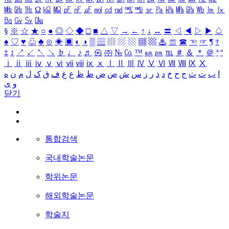
㎒
㎓
㎔
Ω
㏀
㏁
㎊
㎋
㎌
㏖
㏅
㎭
㎮
㎯
㏛
㎩
㎪
㎫
㎬
㏝
㏐
㏓
㏃
㏉
㏜
㏆
§
※
☆
★
○
●
◎
◇
◆
□
■
△
▽
→
←
↑
↓
↔
〓
◁
◀
▷
▶
♤
♠
♡
♥
♧
♣
⊙
◈
▣
◐
◑
▒
▤
▥
▨
▧
▦
▩
♨
☏
☎
☜
☞
¶
†
‡
↕
↗
↙
↖
↘
♭
♩
♪
♬
㉿
㈜
№
㏇
™
㏂
㏘
℡
＃
＆
＊
＠
ª
º
ⅰ
ⅱ
ⅲ
ⅳ
ⅴ
ⅵ
ⅶ
ⅷ
ⅸ
ⅹ
Ⅰ
Ⅱ
Ⅲ
Ⅳ
Ⅴ
Ⅵ
Ⅶ
Ⅷ
Ⅸ
Ⅹ
ا
ب
ت
ث
ج
ح
خ
د
ذ
ر
ز
س
ش
ص
ض
ط
ظ
ع
غ
ف
ق
ک
ل
م
ن
ه
و
ی
닫기
통합검색
국내학술논문
학위논문
해외학술논문
학술지