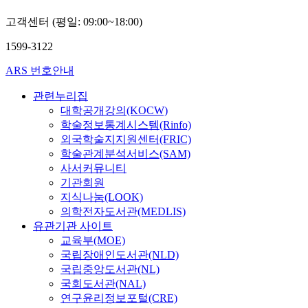
고객센터 (평일: 09:00~18:00)
1599-3122
ARS 번호안내
관련누리집
대학공개강의(KOCW)
학술정보통계시스템(Rinfo)
외국학술지지원센터(FRIC)
학술관계분석서비스(SAM)
사서커뮤니티
기관회원
지식나눔(LOOK)
의학전자도서관(MEDLIS)
유관기관 사이트
교육부(MOE)
국립장애인도서관(NLD)
국립중앙도서관(NL)
국회도서관(NAL)
연구윤리정보포털(CRE)