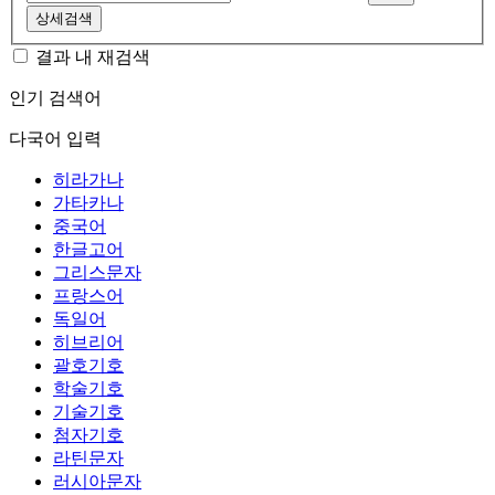
상세검색
결과 내 재검색
인기 검색어
다국어 입력
히라가나
가타카나
중국어
한글고어
그리스문자
프랑스어
독일어
히브리어
괄호기호
학술기호
기술기호
첨자기호
라틴문자
러시아문자