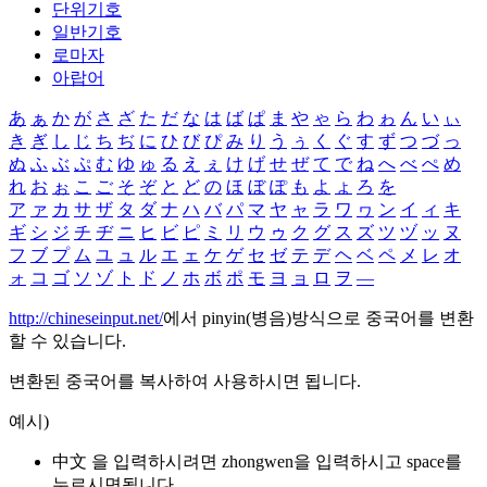
단위기호
일반기호
로마자
아랍어
あ
ぁ
か
が
さ
ざ
た
だ
な
は
ば
ぱ
ま
や
ゃ
ら
わ
ゎ
ん
い
ぃ
き
ぎ
し
じ
ち
ぢ
に
ひ
び
ぴ
み
り
う
ぅ
く
ぐ
す
ず
つ
づ
っ
ぬ
ふ
ぶ
ぷ
む
ゆ
ゅ
る
え
ぇ
け
げ
せ
ぜ
て
で
ね
へ
べ
ぺ
め
れ
お
ぉ
こ
ご
そ
ぞ
と
ど
の
ほ
ぼ
ぽ
も
よ
ょ
ろ
を
ア
ァ
カ
サ
ザ
タ
ダ
ナ
ハ
バ
パ
マ
ヤ
ャ
ラ
ワ
ヮ
ン
イ
ィ
キ
ギ
シ
ジ
チ
ヂ
ニ
ヒ
ビ
ピ
ミ
リ
ウ
ゥ
ク
グ
ス
ズ
ツ
ヅ
ッ
ヌ
フ
ブ
プ
ム
ユ
ュ
ル
エ
ェ
ケ
ゲ
セ
ゼ
テ
デ
ヘ
ベ
ペ
メ
レ
オ
ォ
コ
ゴ
ソ
ゾ
ト
ド
ノ
ホ
ボ
ポ
モ
ヨ
ョ
ロ
ヲ
―
http://chineseinput.net/
에서 pinyin(병음)방식으로 중국어를 변환
할 수 있습니다.
변환된 중국어를 복사하여 사용하시면 됩니다.
예시)
中文 을 입력하시려면
zhongwen
을 입력하시고 space를
누르시면됩니다.