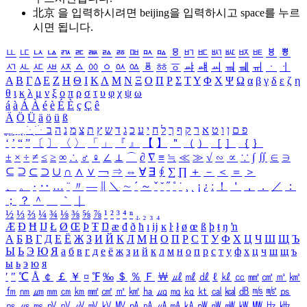
北京 을 입력하시려면
beijing
을 입력하시고 space를 누르
시면 됩니다.
ㅥ
ㅦ
ㅧ
ㅨ
ㅩ
ㅪ
ㅫ
ㅬ
ㅭ
ㅮ
ㅯ
ㅰ
ㅱ
ㅲ
ㅳ
ㅴ
ㅵ
ㅶ
ㅷ
ㅸ
ㅹ
ㅺ
ㅻ
ㅼ
ㅽ
ㅾ
ㅿ
ㆀ
ㆁ
ㆂ
ㆃ
ㆄ
ㆅ
ㆆ
ㆇ
ㆈ
ㆉ
ㆊ
ㆋ
ㆌ
ㆍ
ㆎ
Α
Β
Γ
Δ
Ε
Ζ
Η
Θ
Ι
Κ
Λ
Μ
Ν
Ξ
Ο
Π
Ρ
Σ
Τ
Υ
Φ
Χ
Ψ
Ω
α
β
γ
δ
ε
ζ
η
θ
ι
κ
λ
μ
ν
ξ
ο
π
ρ
σ
τ
υ
φ
χ
ψ
ω
á
à
Á
À
é
è
É
È
ç
Ç
ê
Ä
Ö
Ü
ä
ö
ü
ß
ְ
ֳ
ֲ
ֱ
ָ
ַ
ֵ
ֶ
ִ
ֹ
ּ
ֻ
ׂ
ׁ
ּ
ב
ה
נ
מ
צ
ת
ץ
ש
ד
ג
כ
ע
י
ח
ל
ך
ף
ק
ר
א
ט
ו
ן
ם
פ
‘
’
“
”
〔
〕
〈
〉
「
」
『
』
【
】
＂
（
）
［
］
｛
｝
±
×
÷
≠
≤
≥
∞
∴
♂
♀
∠
⊥
⌒
∂
∇
≡
≒
≪
≫
√
∽
∝
∵
∫
∬
∈
∋
⊆
⊇
⊂
⊃
∪
∩
∧
∨
￢
⇒
⇔
∀
∃
∮
∑
∏
＋
－
＜
＝
＞
、
。
·
‥
…
¨
〃
―
∥
＼
∼
´
～
ˇ
˘
˝
˚
˙
¸
˛
¡
¿
ː
！
＇
，
．
／
：
；
？
＾
＿
｀
｜
½
⅓
⅔
¼
¾
⅛
⅜
⅝
⅞
¹
²
³
⁴
ⁿ
₁
₂
₃
₄
Æ
Ð
Ħ
Ĳ
Ł
Ø
Œ
Þ
Ŧ
Ŋ
æ
đ
ð
ħ
ı
ĳ
ĸ
ŀ
ł
ø
œ
ß
þ
ŧ
ŋ
ŉ
А
Б
В
Г
Д
Е
Ё
Ж
З
И
Й
К
Л
М
Н
О
П
Р
С
Т
У
Ф
Х
Ц
Ч
Ш
Щ
Ъ
Ы
Ь
Э
Ю
Я
а
б
в
г
д
е
ё
ж
з
и
й
к
л
м
н
о
п
р
с
т
у
ф
х
ц
ч
ш
щ
ъ
ы
ь
э
ю
я
′
″
℃
Å
￠
￡
￥
¤
℉
‰
＄
％
Ｆ
￦
㎕
㎖
㎗
ℓ
㎘
㏄
㎣
㎤
㎥
㎦
㎙
㎚
㎛
㎜
㎝
㎞
㎟
㎠
㎡
㎢
㏊
㎍
㎎
㎏
㏏
㎈
㎉
㏈
㎧
㎨
㎰
㎱
㎲
㎳
㎴
㎵
㎶
㎷
㎸
㎹
㎀
㎁
㎂
㎃
㎄
㎺
㎻
㎽
㎾
㎿
㎐
㎑