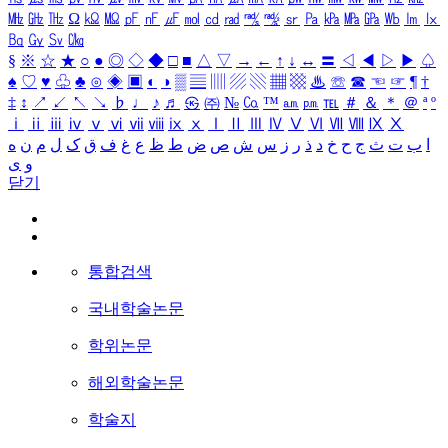
㎒
㎓
㎔
Ω
㏀
㏁
㎊
㎋
㎌
㏖
㏅
㎭
㎮
㎯
㏛
㎩
㎪
㎫
㎬
㏝
㏐
㏓
㏃
㏉
㏜
㏆
§
※
☆
★
○
●
◎
◇
◆
□
■
△
▽
→
←
↑
↓
↔
〓
◁
◀
▷
▶
♤
♠
♡
♥
♧
♣
⊙
◈
▣
◐
◑
▒
▤
▥
▨
▧
▦
▩
♨
☏
☎
☜
☞
¶
†
‡
↕
↗
↙
↖
↘
♭
♩
♪
♬
㉿
㈜
№
㏇
™
㏂
㏘
℡
＃
＆
＊
＠
ª
º
ⅰ
ⅱ
ⅲ
ⅳ
ⅴ
ⅵ
ⅶ
ⅷ
ⅸ
ⅹ
Ⅰ
Ⅱ
Ⅲ
Ⅳ
Ⅴ
Ⅵ
Ⅶ
Ⅷ
Ⅸ
Ⅹ
ا
ب
ت
ث
ج
ح
خ
د
ذ
ر
ز
س
ش
ص
ض
ط
ظ
ع
غ
ف
ق
ک
ل
م
ن
ه
و
ی
닫기
통합검색
국내학술논문
학위논문
해외학술논문
학술지