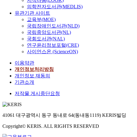
지식나눔(LOOK)
의학전자도서관(MEDLIS)
유관기관 사이트
교육부(MOE)
국립장애인도서관(NLD)
국립중앙도서관(NL)
국회도서관(NAL)
연구윤리정보포털(CRE)
사이언스온 (ScienceON)
이용약관
개인정보처리방침
개인정보 재동의
기관소개
저작물 게시중단요청
41061 대구광역시 동구 동내로 64(동내동1119) KERIS빌딩
Copyright© KERIS. ALL RIGHTS RESERVED