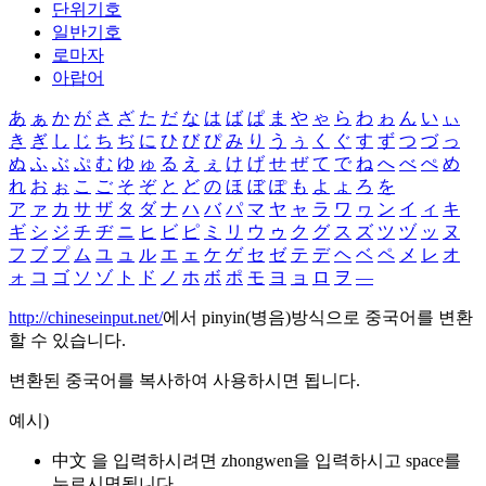
단위기호
일반기호
로마자
아랍어
あ
ぁ
か
が
さ
ざ
た
だ
な
は
ば
ぱ
ま
や
ゃ
ら
わ
ゎ
ん
い
ぃ
き
ぎ
し
じ
ち
ぢ
に
ひ
び
ぴ
み
り
う
ぅ
く
ぐ
す
ず
つ
づ
っ
ぬ
ふ
ぶ
ぷ
む
ゆ
ゅ
る
え
ぇ
け
げ
せ
ぜ
て
で
ね
へ
べ
ぺ
め
れ
お
ぉ
こ
ご
そ
ぞ
と
ど
の
ほ
ぼ
ぽ
も
よ
ょ
ろ
を
ア
ァ
カ
サ
ザ
タ
ダ
ナ
ハ
バ
パ
マ
ヤ
ャ
ラ
ワ
ヮ
ン
イ
ィ
キ
ギ
シ
ジ
チ
ヂ
ニ
ヒ
ビ
ピ
ミ
リ
ウ
ゥ
ク
グ
ス
ズ
ツ
ヅ
ッ
ヌ
フ
ブ
プ
ム
ユ
ュ
ル
エ
ェ
ケ
ゲ
セ
ゼ
テ
デ
ヘ
ベ
ペ
メ
レ
オ
ォ
コ
ゴ
ソ
ゾ
ト
ド
ノ
ホ
ボ
ポ
モ
ヨ
ョ
ロ
ヲ
―
http://chineseinput.net/
에서 pinyin(병음)방식으로 중국어를 변환
할 수 있습니다.
변환된 중국어를 복사하여 사용하시면 됩니다.
예시)
中文 을 입력하시려면
zhongwen
을 입력하시고 space를
누르시면됩니다.