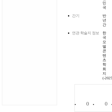
민
국
간기
반
년
간
연관 학술지 정보
한
국
모
델
콘
텐
츠
학
회
지
(-2025
0
0