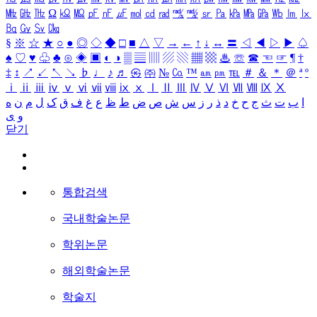
㎒
㎓
㎔
Ω
㏀
㏁
㎊
㎋
㎌
㏖
㏅
㎭
㎮
㎯
㏛
㎩
㎪
㎫
㎬
㏝
㏐
㏓
㏃
㏉
㏜
㏆
§
※
☆
★
○
●
◎
◇
◆
□
■
△
▽
→
←
↑
↓
↔
〓
◁
◀
▷
▶
♤
♠
♡
♥
♧
♣
⊙
◈
▣
◐
◑
▒
▤
▥
▨
▧
▦
▩
♨
☏
☎
☜
☞
¶
†
‡
↕
↗
↙
↖
↘
♭
♩
♪
♬
㉿
㈜
№
㏇
™
㏂
㏘
℡
＃
＆
＊
＠
ª
º
ⅰ
ⅱ
ⅲ
ⅳ
ⅴ
ⅵ
ⅶ
ⅷ
ⅸ
ⅹ
Ⅰ
Ⅱ
Ⅲ
Ⅳ
Ⅴ
Ⅵ
Ⅶ
Ⅷ
Ⅸ
Ⅹ
ا
ب
ت
ث
ج
ح
خ
د
ذ
ر
ز
س
ش
ص
ض
ط
ظ
ع
غ
ف
ق
ک
ل
م
ن
ه
و
ی
닫기
통합검색
국내학술논문
학위논문
해외학술논문
학술지