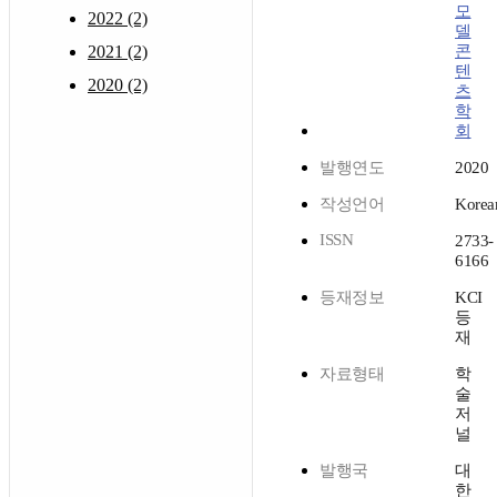
모
2022 (2)
델
2021 (2)
콘
텐
2020 (2)
츠
학
회
발행연도
2020
작성언어
Korea
ISSN
2733-
6166
등재정보
KCI
등
재
자료형태
학
술
저
널
발행국
대
한