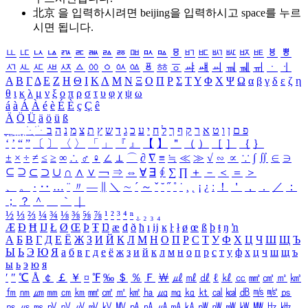
北京 을 입력하시려면
beijing
을 입력하시고 space를 누르
시면 됩니다.
ㅥ
ㅦ
ㅧ
ㅨ
ㅩ
ㅪ
ㅫ
ㅬ
ㅭ
ㅮ
ㅯ
ㅰ
ㅱ
ㅲ
ㅳ
ㅴ
ㅵ
ㅶ
ㅷ
ㅸ
ㅹ
ㅺ
ㅻ
ㅼ
ㅽ
ㅾ
ㅿ
ㆀ
ㆁ
ㆂ
ㆃ
ㆄ
ㆅ
ㆆ
ㆇ
ㆈ
ㆉ
ㆊ
ㆋ
ㆌ
ㆍ
ㆎ
Α
Β
Γ
Δ
Ε
Ζ
Η
Θ
Ι
Κ
Λ
Μ
Ν
Ξ
Ο
Π
Ρ
Σ
Τ
Υ
Φ
Χ
Ψ
Ω
α
β
γ
δ
ε
ζ
η
θ
ι
κ
λ
μ
ν
ξ
ο
π
ρ
σ
τ
υ
φ
χ
ψ
ω
á
à
Á
À
é
è
É
È
ç
Ç
ê
Ä
Ö
Ü
ä
ö
ü
ß
ְ
ֳ
ֲ
ֱ
ָ
ַ
ֵ
ֶ
ִ
ֹ
ּ
ֻ
ׂ
ׁ
ּ
ב
ה
נ
מ
צ
ת
ץ
ש
ד
ג
כ
ע
י
ח
ל
ך
ף
ק
ר
א
ט
ו
ן
ם
פ
‘
’
“
”
〔
〕
〈
〉
「
」
『
』
【
】
＂
（
）
［
］
｛
｝
±
×
÷
≠
≤
≥
∞
∴
♂
♀
∠
⊥
⌒
∂
∇
≡
≒
≪
≫
√
∽
∝
∵
∫
∬
∈
∋
⊆
⊇
⊂
⊃
∪
∩
∧
∨
￢
⇒
⇔
∀
∃
∮
∑
∏
＋
－
＜
＝
＞
、
。
·
‥
…
¨
〃
―
∥
＼
∼
´
～
ˇ
˘
˝
˚
˙
¸
˛
¡
¿
ː
！
＇
，
．
／
：
；
？
＾
＿
｀
｜
½
⅓
⅔
¼
¾
⅛
⅜
⅝
⅞
¹
²
³
⁴
ⁿ
₁
₂
₃
₄
Æ
Ð
Ħ
Ĳ
Ł
Ø
Œ
Þ
Ŧ
Ŋ
æ
đ
ð
ħ
ı
ĳ
ĸ
ŀ
ł
ø
œ
ß
þ
ŧ
ŋ
ŉ
А
Б
В
Г
Д
Е
Ё
Ж
З
И
Й
К
Л
М
Н
О
П
Р
С
Т
У
Ф
Х
Ц
Ч
Ш
Щ
Ъ
Ы
Ь
Э
Ю
Я
а
б
в
г
д
е
ё
ж
з
и
й
к
л
м
н
о
п
р
с
т
у
ф
х
ц
ч
ш
щ
ъ
ы
ь
э
ю
я
′
″
℃
Å
￠
￡
￥
¤
℉
‰
＄
％
Ｆ
￦
㎕
㎖
㎗
ℓ
㎘
㏄
㎣
㎤
㎥
㎦
㎙
㎚
㎛
㎜
㎝
㎞
㎟
㎠
㎡
㎢
㏊
㎍
㎎
㎏
㏏
㎈
㎉
㏈
㎧
㎨
㎰
㎱
㎲
㎳
㎴
㎵
㎶
㎷
㎸
㎹
㎀
㎁
㎂
㎃
㎄
㎺
㎻
㎽
㎾
㎿
㎐
㎑