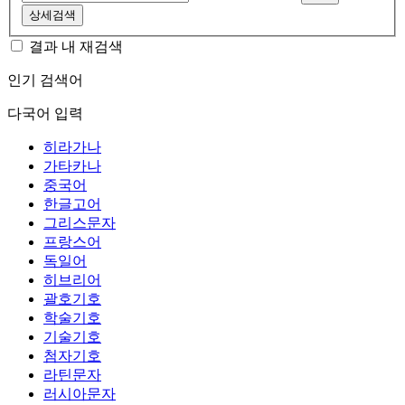
상세검색
결과 내 재검색
인기 검색어
다국어 입력
히라가나
가타카나
중국어
한글고어
그리스문자
프랑스어
독일어
히브리어
괄호기호
학술기호
기술기호
첨자기호
라틴문자
러시아문자