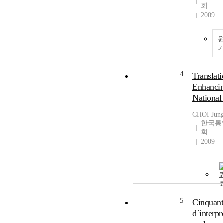
회
2009
4
Translati
Enhanci
National
CHOI Jun
한국통
회
2009
5
Cinquant
d`interpr