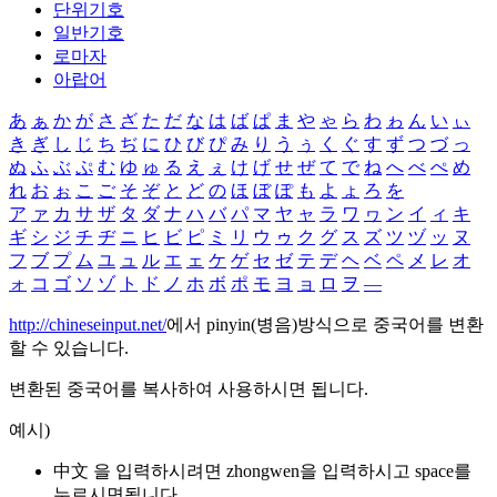
단위기호
일반기호
로마자
아랍어
あ
ぁ
か
が
さ
ざ
た
だ
な
は
ば
ぱ
ま
や
ゃ
ら
わ
ゎ
ん
い
ぃ
き
ぎ
し
じ
ち
ぢ
に
ひ
び
ぴ
み
り
う
ぅ
く
ぐ
す
ず
つ
づ
っ
ぬ
ふ
ぶ
ぷ
む
ゆ
ゅ
る
え
ぇ
け
げ
せ
ぜ
て
で
ね
へ
べ
ぺ
め
れ
お
ぉ
こ
ご
そ
ぞ
と
ど
の
ほ
ぼ
ぽ
も
よ
ょ
ろ
を
ア
ァ
カ
サ
ザ
タ
ダ
ナ
ハ
バ
パ
マ
ヤ
ャ
ラ
ワ
ヮ
ン
イ
ィ
キ
ギ
シ
ジ
チ
ヂ
ニ
ヒ
ビ
ピ
ミ
リ
ウ
ゥ
ク
グ
ス
ズ
ツ
ヅ
ッ
ヌ
フ
ブ
プ
ム
ユ
ュ
ル
エ
ェ
ケ
ゲ
セ
ゼ
テ
デ
ヘ
ベ
ペ
メ
レ
オ
ォ
コ
ゴ
ソ
ゾ
ト
ド
ノ
ホ
ボ
ポ
モ
ヨ
ョ
ロ
ヲ
―
http://chineseinput.net/
에서 pinyin(병음)방식으로 중국어를 변환
할 수 있습니다.
변환된 중국어를 복사하여 사용하시면 됩니다.
예시)
中文 을 입력하시려면
zhongwen
을 입력하시고 space를
누르시면됩니다.