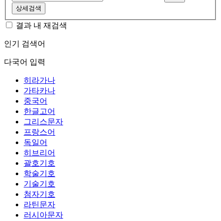
상세검색
결과 내 재검색
인기 검색어
다국어 입력
히라가나
가타카나
중국어
한글고어
그리스문자
프랑스어
독일어
히브리어
괄호기호
학술기호
기술기호
첨자기호
라틴문자
러시아문자