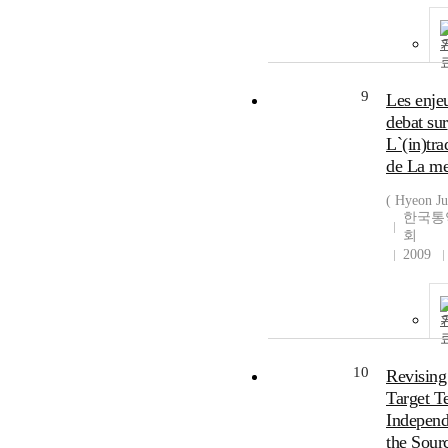
9
Les enje
debat sur
L`(in)trad
de La me
( Hyeon J
한국통
회
2009
10
Revising
Target T
Independ
the Sour