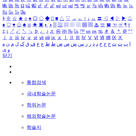
㎒
㎓
㎔
Ω
㏀
㏁
㎊
㎋
㎌
㏖
㏅
㎭
㎮
㎯
㏛
㎩
㎪
㎫
㎬
㏝
㏐
㏓
㏃
㏉
㏜
㏆
§
※
☆
★
○
●
◎
◇
◆
□
■
△
▽
→
←
↑
↓
↔
〓
◁
◀
▷
▶
♤
♠
♡
♥
♧
♣
⊙
◈
▣
◐
◑
▒
▤
▥
▨
▧
▦
▩
♨
☏
☎
☜
☞
¶
†
‡
↕
↗
↙
↖
↘
♭
♩
♪
♬
㉿
㈜
№
㏇
™
㏂
㏘
℡
＃
＆
＊
＠
ª
º
ⅰ
ⅱ
ⅲ
ⅳ
ⅴ
ⅵ
ⅶ
ⅷ
ⅸ
ⅹ
Ⅰ
Ⅱ
Ⅲ
Ⅳ
Ⅴ
Ⅵ
Ⅶ
Ⅷ
Ⅸ
Ⅹ
ا
ب
ت
ث
ج
ح
خ
د
ذ
ر
ز
س
ش
ص
ض
ط
ظ
ع
غ
ف
ق
ک
ل
م
ن
ه
و
ی
닫기
통합검색
국내학술논문
학위논문
해외학술논문
학술지