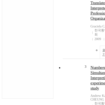
Translato
Interpret
Professi
Organiza
Graciela
한국통
회
2009
3
Numbers
Simultan
Interpret
experime
study
Andrew Ka
CHEUNG
한국통