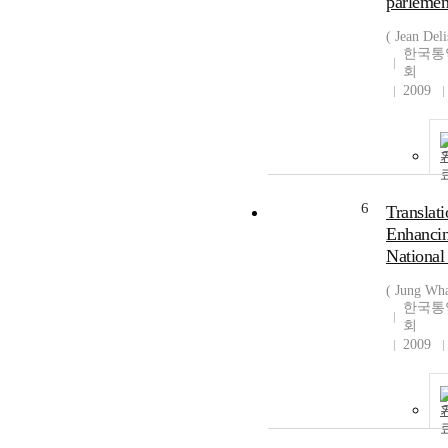
parlemen
( Jean Deli
한국통
회
2009
6
Translati
Enhanci
National
( Jung Wha
한국통
회
2009