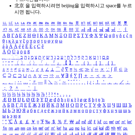
北京 을 입력하시려면
beijing
을 입력하시고 space를 누르
시면 됩니다.
ㅥ
ㅦ
ㅧ
ㅨ
ㅩ
ㅪ
ㅫ
ㅬ
ㅭ
ㅮ
ㅯ
ㅰ
ㅱ
ㅲ
ㅳ
ㅴ
ㅵ
ㅶ
ㅷ
ㅸ
ㅹ
ㅺ
ㅻ
ㅼ
ㅽ
ㅾ
ㅿ
ㆀ
ㆁ
ㆂ
ㆃ
ㆄ
ㆅ
ㆆ
ㆇ
ㆈ
ㆉ
ㆊ
ㆋ
ㆌ
ㆍ
ㆎ
Α
Β
Γ
Δ
Ε
Ζ
Η
Θ
Ι
Κ
Λ
Μ
Ν
Ξ
Ο
Π
Ρ
Σ
Τ
Υ
Φ
Χ
Ψ
Ω
α
β
γ
δ
ε
ζ
η
θ
ι
κ
λ
μ
ν
ξ
ο
π
ρ
σ
τ
υ
φ
χ
ψ
ω
á
à
Á
À
é
è
É
È
ç
Ç
ê
Ä
Ö
Ü
ä
ö
ü
ß
ְ
ֳ
ֲ
ֱ
ָ
ַ
ֵ
ֶ
ִ
ֹ
ּ
ֻ
ׂ
ׁ
ּ
ב
ה
נ
מ
צ
ת
ץ
ש
ד
ג
כ
ע
י
ח
ל
ך
ף
ק
ר
א
ט
ו
ן
ם
פ
‘
’
“
”
〔
〕
〈
〉
「
」
『
』
【
】
＂
（
）
［
］
｛
｝
±
×
÷
≠
≤
≥
∞
∴
♂
♀
∠
⊥
⌒
∂
∇
≡
≒
≪
≫
√
∽
∝
∵
∫
∬
∈
∋
⊆
⊇
⊂
⊃
∪
∩
∧
∨
￢
⇒
⇔
∀
∃
∮
∑
∏
＋
－
＜
＝
＞
、
。
·
‥
…
¨
〃
―
∥
＼
∼
´
～
ˇ
˘
˝
˚
˙
¸
˛
¡
¿
ː
！
＇
，
．
／
：
；
？
＾
＿
｀
｜
½
⅓
⅔
¼
¾
⅛
⅜
⅝
⅞
¹
²
³
⁴
ⁿ
₁
₂
₃
₄
Æ
Ð
Ħ
Ĳ
Ł
Ø
Œ
Þ
Ŧ
Ŋ
æ
đ
ð
ħ
ı
ĳ
ĸ
ŀ
ł
ø
œ
ß
þ
ŧ
ŋ
ŉ
А
Б
В
Г
Д
Е
Ё
Ж
З
И
Й
К
Л
М
Н
О
П
Р
С
Т
У
Ф
Х
Ц
Ч
Ш
Щ
Ъ
Ы
Ь
Э
Ю
Я
а
б
в
г
д
е
ё
ж
з
и
й
к
л
м
н
о
п
р
с
т
у
ф
х
ц
ч
ш
щ
ъ
ы
ь
э
ю
я
′
″
℃
Å
￠
￡
￥
¤
℉
‰
＄
％
Ｆ
￦
㎕
㎖
㎗
ℓ
㎘
㏄
㎣
㎤
㎥
㎦
㎙
㎚
㎛
㎜
㎝
㎞
㎟
㎠
㎡
㎢
㏊
㎍
㎎
㎏
㏏
㎈
㎉
㏈
㎧
㎨
㎰
㎱
㎲
㎳
㎴
㎵
㎶
㎷
㎸
㎹
㎀
㎁
㎂
㎃
㎄
㎺
㎻
㎽
㎾
㎿
㎐
㎑