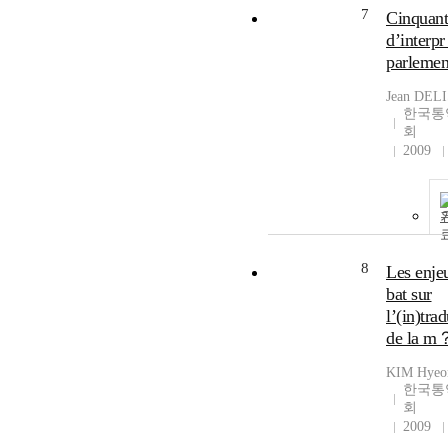
7
Cinquant
d’interp
parlemen
Jean DEL
한국통
회
2009
8
Les enj
bat sur
l’(in)tra
de la m
KIM Hyeo
한국통
회
2009