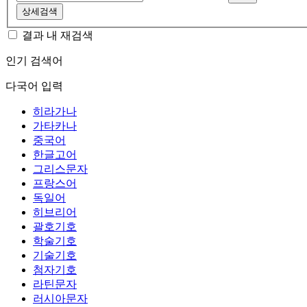
상세검색
결과 내 재검색
인기 검색어
다국어 입력
히라가나
가타카나
중국어
한글고어
그리스문자
프랑스어
독일어
히브리어
괄호기호
학술기호
기술기호
첨자기호
라틴문자
러시아문자