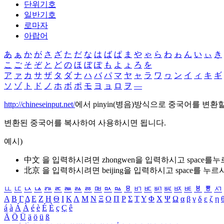
단위기호
일반기호
로마자
아랍어
あ
ぁ
か
が
さ
ざ
た
だ
な
は
ば
ぱ
ま
や
ゃ
ら
わ
ゎ
ん
い
ぃ
き
こ
ご
そ
ぞ
と
ど
の
ほ
ぼ
ぽ
も
よ
ょ
ろ
を
ア
ァ
カ
サ
ザ
タ
ダ
ナ
ハ
バ
パ
マ
ヤ
ャ
ラ
ワ
ヮ
ン
イ
ィ
キ
ギ
ソ
ゾ
ト
ド
ノ
ホ
ボ
ポ
モ
ヨ
ョ
ロ
ヲ
―
http://chineseinput.net/
에서 pinyin(병음)방식으로 중국어를 변환
변환된 중국어를 복사하여 사용하시면 됩니다.
예시)
中文 을 입력하시려면
zhongwen
을 입력하시고 space를
北京 을 입력하시려면
beijing
을 입력하시고 space를 누르
ㅥ
ㅦ
ㅧ
ㅨ
ㅩ
ㅪ
ㅫ
ㅬ
ㅭ
ㅮ
ㅯ
ㅰ
ㅱ
ㅲ
ㅳ
ㅴ
ㅵ
ㅶ
ㅷ
ㅸ
ㅹ
ㅺ
Α
Β
Γ
Δ
Ε
Ζ
Η
Θ
Ι
Κ
Λ
Μ
Ν
Ξ
Ο
Π
Ρ
Σ
Τ
Υ
Φ
Χ
Ψ
Ω
α
β
γ
δ
ε
ζ
η
á
à
Á
À
é
è
É
È
ç
Ç
ê
Ä
Ö
Ü
ä
ö
ü
ß