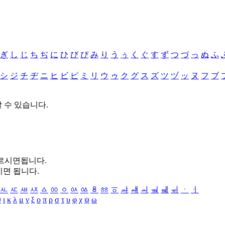
ぎ
し
じ
ち
ぢ
に
ひ
び
ぴ
み
り
う
ぅ
く
ぐ
す
ず
つ
づ
っ
ぬ
ふ
シ
ジ
チ
ヂ
ニ
ヒ
ビ
ピ
ミ
リ
ウ
ゥ
ク
グ
ス
ズ
ツ
ヅ
ッ
ヌ
フ
ブ
할 수 있습니다.
누르시면됩니다.
시면 됩니다.
ㅻ
ㅼ
ㅽ
ㅾ
ㅿ
ㆀ
ㆁ
ㆂ
ㆃ
ㆄ
ㆅ
ㆆ
ㆇ
ㆈ
ㆉ
ㆊ
ㆋ
ㆌ
ㆍ
ㆎ
θ
ι
κ
λ
μ
ν
ξ
ο
π
ρ
σ
τ
υ
φ
χ
ψ
ω