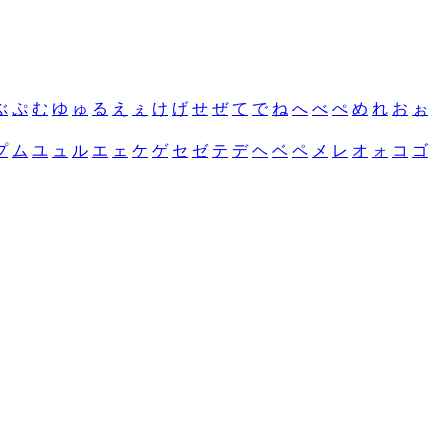
ぶ
ぷ
む
ゆ
ゅ
る
え
ぇ
け
げ
せ
ぜ
て
で
ね
へ
べ
ぺ
め
れ
お
ぉ
プ
ム
ユ
ュ
ル
エ
ェ
ケ
ゲ
セ
ゼ
テ
デ
ヘ
ベ
ペ
メ
レ
オ
ォ
コ
ゴ