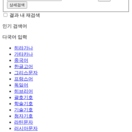
상세검색
결과 내 재검색
인기 검색어
다국어 입력
히라가나
가타카나
중국어
한글고어
그리스문자
프랑스어
독일어
히브리어
괄호기호
학술기호
기술기호
첨자기호
라틴문자
러시아문자