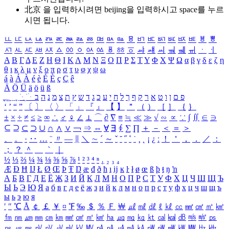
北京 을 입력하시려면
beijing
을 입력하시고 space를 누르
시면 됩니다.
ㅥ
ㅦ
ㅧ
ㅨ
ㅩ
ㅪ
ㅫ
ㅬ
ㅭ
ㅮ
ㅯ
ㅰ
ㅱ
ㅲ
ㅳ
ㅴ
ㅵ
ㅶ
ㅷ
ㅸ
ㅹ
ㅺ
ㅻ
ㅼ
ㅽ
ㅾ
ㅿ
ㆀ
ㆁ
ㆂ
ㆃ
ㆄ
ㆅ
ㆆ
ㆇ
ㆈ
ㆉ
ㆊ
ㆋ
ㆌ
ㆍ
ㆎ
Α
Β
Γ
Δ
Ε
Ζ
Η
Θ
Ι
Κ
Λ
Μ
Ν
Ξ
Ο
Π
Ρ
Σ
Τ
Υ
Φ
Χ
Ψ
Ω
α
β
γ
δ
ε
ζ
η
θ
ι
κ
λ
μ
ν
ξ
ο
π
ρ
σ
τ
υ
φ
χ
ψ
ω
á
à
Á
À
é
è
É
È
ç
Ç
ê
Ä
Ö
Ü
ä
ö
ü
ß
ְ
ֳ
ֲ
ֱ
ָ
ַ
ֵ
ֶ
ִ
ֹ
ּ
ֻ
ׂ
ׁ
ּ
ב
ה
נ
מ
צ
ת
ץ
ש
ד
ג
כ
ע
י
ח
ל
ך
ף
ק
ר
א
ט
ו
ן
ם
פ
‘
’
“
”
〔
〕
〈
〉
「
」
『
』
【
】
＂
（
）
［
］
｛
｝
±
×
÷
≠
≤
≥
∞
∴
♂
♀
∠
⊥
⌒
∂
∇
≡
≒
≪
≫
√
∽
∝
∵
∫
∬
∈
∋
⊆
⊇
⊂
⊃
∪
∩
∧
∨
￢
⇒
⇔
∀
∃
∮
∑
∏
＋
－
＜
＝
＞
、
。
·
‥
…
¨
〃
―
∥
＼
∼
´
～
ˇ
˘
˝
˚
˙
¸
˛
¡
¿
ː
！
＇
，
．
／
：
；
？
＾
＿
｀
｜
½
⅓
⅔
¼
¾
⅛
⅜
⅝
⅞
¹
²
³
⁴
ⁿ
₁
₂
₃
₄
Æ
Ð
Ħ
Ĳ
Ł
Ø
Œ
Þ
Ŧ
Ŋ
æ
đ
ð
ħ
ı
ĳ
ĸ
ŀ
ł
ø
œ
ß
þ
ŧ
ŋ
ŉ
А
Б
В
Г
Д
Е
Ё
Ж
З
И
Й
К
Л
М
Н
О
П
Р
С
Т
У
Ф
Х
Ц
Ч
Ш
Щ
Ъ
Ы
Ь
Э
Ю
Я
а
б
в
г
д
е
ё
ж
з
и
й
к
л
м
н
о
п
р
с
т
у
ф
х
ц
ч
ш
щ
ъ
ы
ь
э
ю
я
′
″
℃
Å
￠
￡
￥
¤
℉
‰
＄
％
Ｆ
￦
㎕
㎖
㎗
ℓ
㎘
㏄
㎣
㎤
㎥
㎦
㎙
㎚
㎛
㎜
㎝
㎞
㎟
㎠
㎡
㎢
㏊
㎍
㎎
㎏
㏏
㎈
㎉
㏈
㎧
㎨
㎰
㎱
㎲
㎳
㎴
㎵
㎶
㎷
㎸
㎹
㎀
㎁
㎂
㎃
㎄
㎺
㎻
㎽
㎾
㎿
㎐
㎑