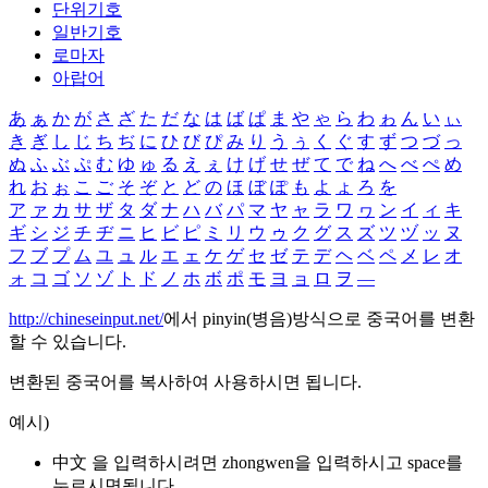
단위기호
일반기호
로마자
아랍어
あ
ぁ
か
が
さ
ざ
た
だ
な
は
ば
ぱ
ま
や
ゃ
ら
わ
ゎ
ん
い
ぃ
き
ぎ
し
じ
ち
ぢ
に
ひ
び
ぴ
み
り
う
ぅ
く
ぐ
す
ず
つ
づ
っ
ぬ
ふ
ぶ
ぷ
む
ゆ
ゅ
る
え
ぇ
け
げ
せ
ぜ
て
で
ね
へ
べ
ぺ
め
れ
お
ぉ
こ
ご
そ
ぞ
と
ど
の
ほ
ぼ
ぽ
も
よ
ょ
ろ
を
ア
ァ
カ
サ
ザ
タ
ダ
ナ
ハ
バ
パ
マ
ヤ
ャ
ラ
ワ
ヮ
ン
イ
ィ
キ
ギ
シ
ジ
チ
ヂ
ニ
ヒ
ビ
ピ
ミ
リ
ウ
ゥ
ク
グ
ス
ズ
ツ
ヅ
ッ
ヌ
フ
ブ
プ
ム
ユ
ュ
ル
エ
ェ
ケ
ゲ
セ
ゼ
テ
デ
ヘ
ベ
ペ
メ
レ
オ
ォ
コ
ゴ
ソ
ゾ
ト
ド
ノ
ホ
ボ
ポ
モ
ヨ
ョ
ロ
ヲ
―
http://chineseinput.net/
에서 pinyin(병음)방식으로 중국어를 변환
할 수 있습니다.
변환된 중국어를 복사하여 사용하시면 됩니다.
예시)
中文 을 입력하시려면
zhongwen
을 입력하시고 space를
누르시면됩니다.