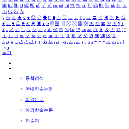
㎒
㎓
㎔
Ω
㏀
㏁
㎊
㎋
㎌
㏖
㏅
㎭
㎮
㎯
㏛
㎩
㎪
㎫
㎬
㏝
㏐
㏓
㏃
㏉
㏜
㏆
§
※
☆
★
○
●
◎
◇
◆
□
■
△
▽
→
←
↑
↓
↔
〓
◁
◀
▷
▶
♤
♠
♡
♥
♧
♣
⊙
◈
▣
◐
◑
▒
▤
▥
▨
▧
▦
▩
♨
☏
☎
☜
☞
¶
†
‡
↕
↗
↙
↖
↘
♭
♩
♪
♬
㉿
㈜
№
㏇
™
㏂
㏘
℡
＃
＆
＊
＠
ª
º
ⅰ
ⅱ
ⅲ
ⅳ
ⅴ
ⅵ
ⅶ
ⅷ
ⅸ
ⅹ
Ⅰ
Ⅱ
Ⅲ
Ⅳ
Ⅴ
Ⅵ
Ⅶ
Ⅷ
Ⅸ
Ⅹ
ا
ب
ت
ث
ج
ح
خ
د
ذ
ر
ز
س
ش
ص
ض
ط
ظ
ع
غ
ف
ق
ک
ل
م
ن
ه
و
ی
닫기
통합검색
국내학술논문
학위논문
해외학술논문
학술지