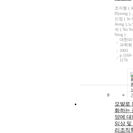
조지형 ( Jo
Hyeong ) 
신정 ( Ju 
Jeong ),
석 ( No Y
Seog )
대한피
과학회
2003
p.1169-
1176
8
모발로 
화하는 
양에 대
임상 및
리조직