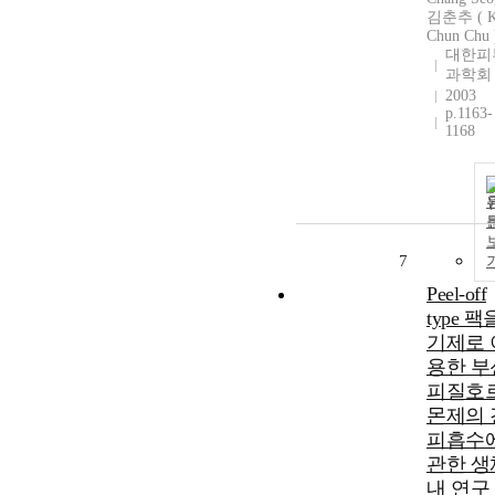
김춘추 ( 
Chun Chu 
대한피
과학회
2003
p.1163-
1168
7
Peel-off
type 팩
기제로 
용한 부
피질호
몬제의 
피흡수
관한 생
내 연구