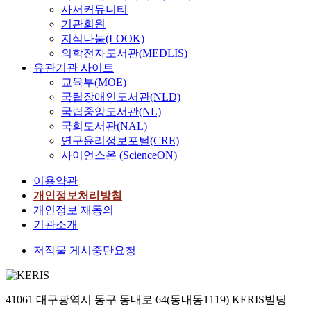
사서커뮤니티
기관회원
지식나눔(LOOK)
의학전자도서관(MEDLIS)
유관기관 사이트
교육부(MOE)
국립장애인도서관(NLD)
국립중앙도서관(NL)
국회도서관(NAL)
연구윤리정보포털(CRE)
사이언스온 (ScienceON)
이용약관
개인정보처리방침
개인정보 재동의
기관소개
저작물 게시중단요청
41061 대구광역시 동구 동내로 64(동내동1119) KERIS빌딩