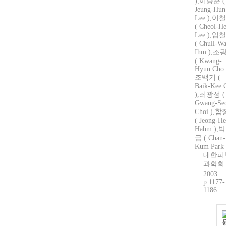
),이증훈 (
Jeung-Hun
Lee ),이
( Cheol-H
Lee ),임
( Chull-W
Ihm ),조
( Kwang-
Hyun Cho 
조백기 (
Baik-Kee 
),최광성 (
Gwang-Se
Choi ),
( Jeong-He
Hahm ),
금 ( Chan-
Kum Park 
대한피
과학회
2003
p.1177-
1186