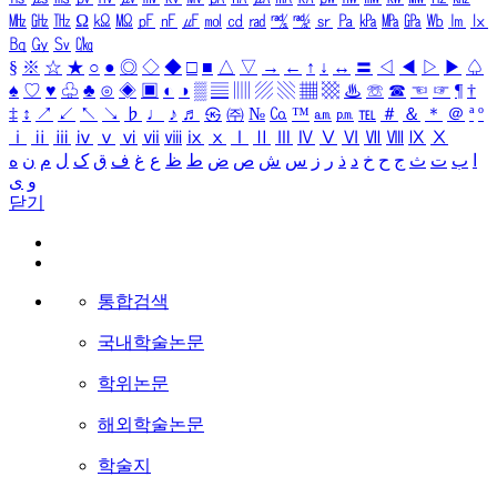
㎒
㎓
㎔
Ω
㏀
㏁
㎊
㎋
㎌
㏖
㏅
㎭
㎮
㎯
㏛
㎩
㎪
㎫
㎬
㏝
㏐
㏓
㏃
㏉
㏜
㏆
§
※
☆
★
○
●
◎
◇
◆
□
■
△
▽
→
←
↑
↓
↔
〓
◁
◀
▷
▶
♤
♠
♡
♥
♧
♣
⊙
◈
▣
◐
◑
▒
▤
▥
▨
▧
▦
▩
♨
☏
☎
☜
☞
¶
†
‡
↕
↗
↙
↖
↘
♭
♩
♪
♬
㉿
㈜
№
㏇
™
㏂
㏘
℡
＃
＆
＊
＠
ª
º
ⅰ
ⅱ
ⅲ
ⅳ
ⅴ
ⅵ
ⅶ
ⅷ
ⅸ
ⅹ
Ⅰ
Ⅱ
Ⅲ
Ⅳ
Ⅴ
Ⅵ
Ⅶ
Ⅷ
Ⅸ
Ⅹ
ا
ب
ت
ث
ج
ح
خ
د
ذ
ر
ز
س
ش
ص
ض
ط
ظ
ع
غ
ف
ق
ک
ل
م
ن
ه
و
ی
닫기
통합검색
국내학술논문
학위논문
해외학술논문
학술지