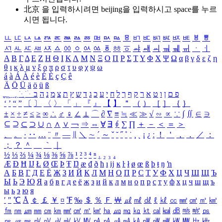
北京 을 입력하시려면
beijing
을 입력하시고 space를 누르
시면 됩니다.
ㅥ
ㅦ
ㅧ
ㅨ
ㅩ
ㅪ
ㅫ
ㅬ
ㅭ
ㅮ
ㅯ
ㅰ
ㅱ
ㅲ
ㅳ
ㅴ
ㅵ
ㅶ
ㅷ
ㅸ
ㅹ
ㅺ
ㅻ
ㅼ
ㅽ
ㅾ
ㅿ
ㆀ
ㆁ
ㆂ
ㆃ
ㆄ
ㆅ
ㆆ
ㆇ
ㆈ
ㆉ
ㆊ
ㆋ
ㆌ
ㆍ
ㆎ
Α
Β
Γ
Δ
Ε
Ζ
Η
Θ
Ι
Κ
Λ
Μ
Ν
Ξ
Ο
Π
Ρ
Σ
Τ
Υ
Φ
Χ
Ψ
Ω
α
β
γ
δ
ε
ζ
η
θ
ι
κ
λ
μ
ν
ξ
ο
π
ρ
σ
τ
υ
φ
χ
ψ
ω
á
à
Á
À
é
è
É
È
ç
Ç
ê
Ä
Ö
Ü
ä
ö
ü
ß
ְ
ֳ
ֲ
ֱ
ָ
ַ
ֵ
ֶ
ִ
ֹ
ּ
ֻ
ׂ
ׁ
ּ
ב
ה
נ
מ
צ
ת
ץ
ש
ד
ג
כ
ע
י
ח
ל
ך
ף
ק
ר
א
ט
ו
ן
ם
פ
‘
’
“
”
〔
〕
〈
〉
「
」
『
』
【
】
＂
（
）
［
］
｛
｝
±
×
÷
≠
≤
≥
∞
∴
♂
♀
∠
⊥
⌒
∂
∇
≡
≒
≪
≫
√
∽
∝
∵
∫
∬
∈
∋
⊆
⊇
⊂
⊃
∪
∩
∧
∨
￢
⇒
⇔
∀
∃
∮
∑
∏
＋
－
＜
＝
＞
、
。
·
‥
…
¨
〃
―
∥
＼
∼
´
～
ˇ
˘
˝
˚
˙
¸
˛
¡
¿
ː
！
＇
，
．
／
：
；
？
＾
＿
｀
｜
½
⅓
⅔
¼
¾
⅛
⅜
⅝
⅞
¹
²
³
⁴
ⁿ
₁
₂
₃
₄
Æ
Ð
Ħ
Ĳ
Ł
Ø
Œ
Þ
Ŧ
Ŋ
æ
đ
ð
ħ
ı
ĳ
ĸ
ŀ
ł
ø
œ
ß
þ
ŧ
ŋ
ŉ
А
Б
В
Г
Д
Е
Ё
Ж
З
И
Й
К
Л
М
Н
О
П
Р
С
Т
У
Ф
Х
Ц
Ч
Ш
Щ
Ъ
Ы
Ь
Э
Ю
Я
а
б
в
г
д
е
ё
ж
з
и
й
к
л
м
н
о
п
р
с
т
у
ф
х
ц
ч
ш
щ
ъ
ы
ь
э
ю
я
′
″
℃
Å
￠
￡
￥
¤
℉
‰
＄
％
Ｆ
￦
㎕
㎖
㎗
ℓ
㎘
㏄
㎣
㎤
㎥
㎦
㎙
㎚
㎛
㎜
㎝
㎞
㎟
㎠
㎡
㎢
㏊
㎍
㎎
㎏
㏏
㎈
㎉
㏈
㎧
㎨
㎰
㎱
㎲
㎳
㎴
㎵
㎶
㎷
㎸
㎹
㎀
㎁
㎂
㎃
㎄
㎺
㎻
㎽
㎾
㎿
㎐
㎑