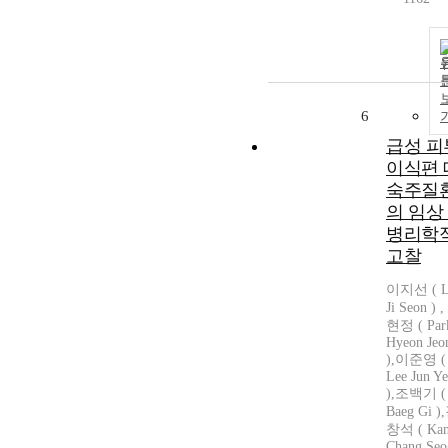
6
급성 피
이식편 
숙주질
의 임상
병리학
고찰
이지선 ( L
Ji Seon ) 
현정 ( Par
Hyeon Jeo
),이준영 (
Lee Jun Y
),조백기 ( 
Baeg Gi )
창석 ( Ka
Chang Seo