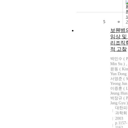
5
보웬병
임상 및
리조직
적 고찰
박민수 ( P
Min Su ) 
윤동 ( Ki
Yun Dong 
서영준 ( S
Yeong Jun 
이증훈 ( L
Jeung Hun 
박장규 ( P
Jang Gyu )
대한피
과학회
2003
p.1157-
1162