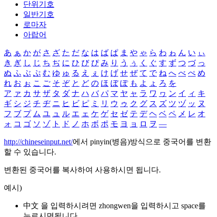
단위기호
일반기호
로마자
아랍어
あ
ぁ
か
が
さ
ざ
た
だ
な
は
ば
ぱ
ま
や
ゃ
ら
わ
ゎ
ん
い
ぃ
き
ぎ
し
じ
ち
ぢ
に
ひ
び
ぴ
み
り
う
ぅ
く
ぐ
す
ず
つ
づ
っ
ぬ
ふ
ぶ
ぷ
む
ゆ
ゅ
る
え
ぇ
け
げ
せ
ぜ
て
で
ね
へ
べ
ぺ
め
れ
お
ぉ
こ
ご
そ
ぞ
と
ど
の
ほ
ぼ
ぽ
も
よ
ょ
ろ
を
ア
ァ
カ
サ
ザ
タ
ダ
ナ
ハ
バ
パ
マ
ヤ
ャ
ラ
ワ
ヮ
ン
イ
ィ
キ
ギ
シ
ジ
チ
ヂ
ニ
ヒ
ビ
ピ
ミ
リ
ウ
ゥ
ク
グ
ス
ズ
ツ
ヅ
ッ
ヌ
フ
ブ
プ
ム
ユ
ュ
ル
エ
ェ
ケ
ゲ
セ
ゼ
テ
デ
ヘ
ベ
ペ
メ
レ
オ
ォ
コ
ゴ
ソ
ゾ
ト
ド
ノ
ホ
ボ
ポ
モ
ヨ
ョ
ロ
ヲ
―
http://chineseinput.net/
에서 pinyin(병음)방식으로 중국어를 변환
할 수 있습니다.
변환된 중국어를 복사하여 사용하시면 됩니다.
예시)
中文 을 입력하시려면
zhongwen
을 입력하시고 space를
누르시면됩니다.