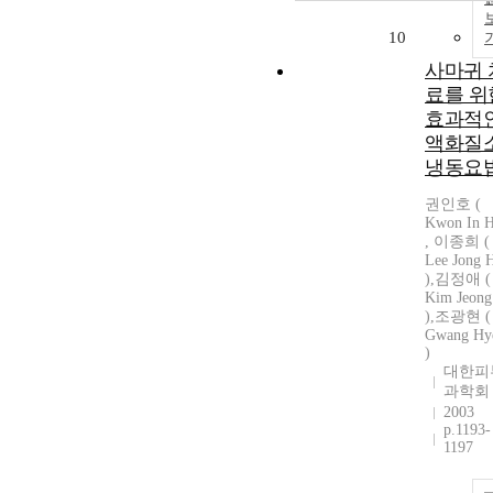
10
사마귀 
료를 위
효과적
액화질
냉동요
권인호 (
Kwon In H
, 이종희 (
Lee Jong 
),김정애 (
Kim Jeong
),조광현 ( 
Gwang Hy
)
대한피
과학회
2003
p.1193-
1197