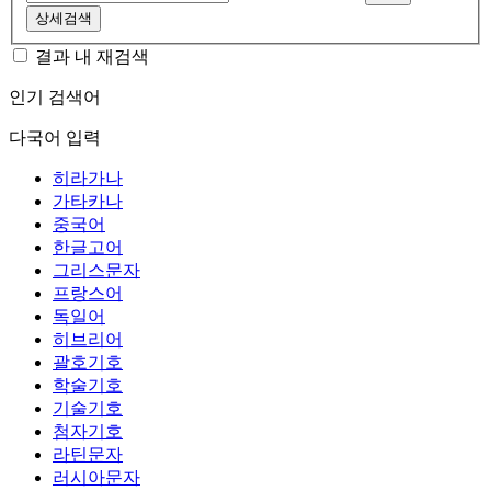
상세검색
결과 내 재검색
인기 검색어
다국어 입력
히라가나
가타카나
중국어
한글고어
그리스문자
프랑스어
독일어
히브리어
괄호기호
학술기호
기술기호
첨자기호
라틴문자
러시아문자