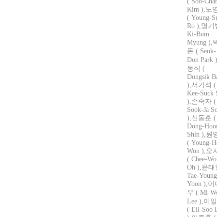
( Soo-Cha
Kim ),
( Young-S
Ro ),명기
Ki-Bum
Myung )
돈 ( Seok-
Don Park 
동식 (
Dongsik B
),서기석 (
Kee-Suck 
),손숙자 (
Sook-Ja S
),신동훈 (
Dong-Hoo
Shin ),
( Young-H
Won ),
( Chee-Wo
Oh ),윤태
Tae-Young
Yoon ),
우 ( Mi-W
Lee ),이
( Eil-Soo 