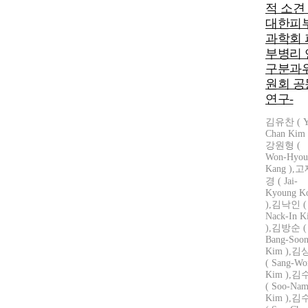
적 소견 
대한피
과학회 
부병리 
구분과
원회 공
연구-
김유찬 ( Y
Chan Kim 
강원형 (
Won-Hyou
Kang ),
경 ( Jai-
Kyoung K
),김낙인 (
Nack-In K
),김방순 (
Bang-Soo
Kim ),
( Sang-Wo
Kim ),
( Soo-Na
Kim ),