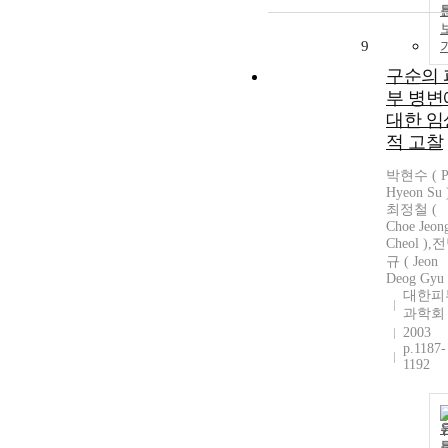
9
구순의 
부 병변
대한 임
적 고찰
박현수 ( P
Hyeon Su )
최정철 (
Choe Jeon
Cheol ),
규 ( Jeon
Deog Gyu 
대한피
과학회
2003
p.1187-
1192