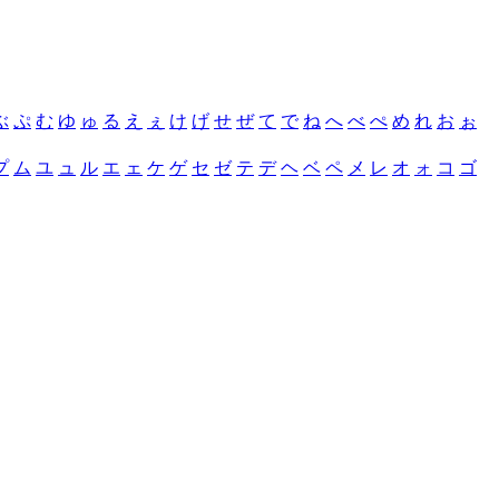
ぶ
ぷ
む
ゆ
ゅ
る
え
ぇ
け
げ
せ
ぜ
て
で
ね
へ
べ
ぺ
め
れ
お
ぉ
プ
ム
ユ
ュ
ル
エ
ェ
ケ
ゲ
セ
ゼ
テ
デ
ヘ
ベ
ペ
メ
レ
オ
ォ
コ
ゴ