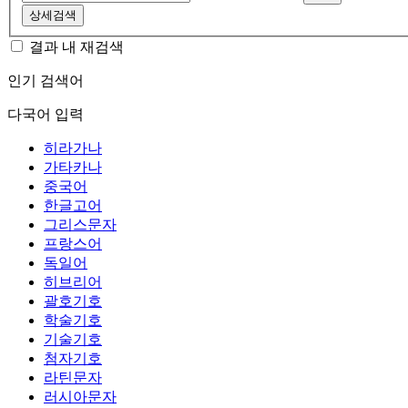
상세검색
결과 내 재검색
인기 검색어
다국어 입력
히라가나
가타카나
중국어
한글고어
그리스문자
프랑스어
독일어
히브리어
괄호기호
학술기호
기술기호
첨자기호
라틴문자
러시아문자