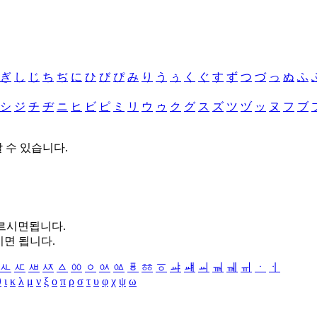
ぎ
し
じ
ち
ぢ
に
ひ
び
ぴ
み
り
う
ぅ
く
ぐ
す
ず
つ
づ
っ
ぬ
ふ
シ
ジ
チ
ヂ
ニ
ヒ
ビ
ピ
ミ
リ
ウ
ゥ
ク
グ
ス
ズ
ツ
ヅ
ッ
ヌ
フ
ブ
할 수 있습니다.
누르시면됩니다.
시면 됩니다.
ㅻ
ㅼ
ㅽ
ㅾ
ㅿ
ㆀ
ㆁ
ㆂ
ㆃ
ㆄ
ㆅ
ㆆ
ㆇ
ㆈ
ㆉ
ㆊ
ㆋ
ㆌ
ㆍ
ㆎ
θ
ι
κ
λ
μ
ν
ξ
ο
π
ρ
σ
τ
υ
φ
χ
ψ
ω