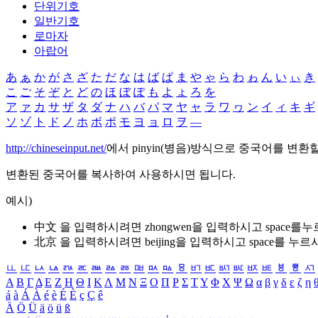
단위기호
일반기호
로마자
아랍어
あ
ぁ
か
が
さ
ざ
た
だ
な
は
ば
ぱ
ま
や
ゃ
ら
わ
ゎ
ん
い
ぃ
き
こ
ご
そ
ぞ
と
ど
の
ほ
ぼ
ぽ
も
よ
ょ
ろ
を
ア
ァ
カ
サ
ザ
タ
ダ
ナ
ハ
バ
パ
マ
ヤ
ャ
ラ
ワ
ヮ
ン
イ
ィ
キ
ギ
ソ
ゾ
ト
ド
ノ
ホ
ボ
ポ
モ
ヨ
ョ
ロ
ヲ
―
http://chineseinput.net/
에서 pinyin(병음)방식으로 중국어를 변환
변환된 중국어를 복사하여 사용하시면 됩니다.
예시)
中文 을 입력하시려면
zhongwen
을 입력하시고 space를
北京 을 입력하시려면
beijing
을 입력하시고 space를 누르
ㅥ
ㅦ
ㅧ
ㅨ
ㅩ
ㅪ
ㅫ
ㅬ
ㅭ
ㅮ
ㅯ
ㅰ
ㅱ
ㅲ
ㅳ
ㅴ
ㅵ
ㅶ
ㅷ
ㅸ
ㅹ
ㅺ
Α
Β
Γ
Δ
Ε
Ζ
Η
Θ
Ι
Κ
Λ
Μ
Ν
Ξ
Ο
Π
Ρ
Σ
Τ
Υ
Φ
Χ
Ψ
Ω
α
β
γ
δ
ε
ζ
η
á
à
Á
À
é
è
É
È
ç
Ç
ê
Ä
Ö
Ü
ä
ö
ü
ß