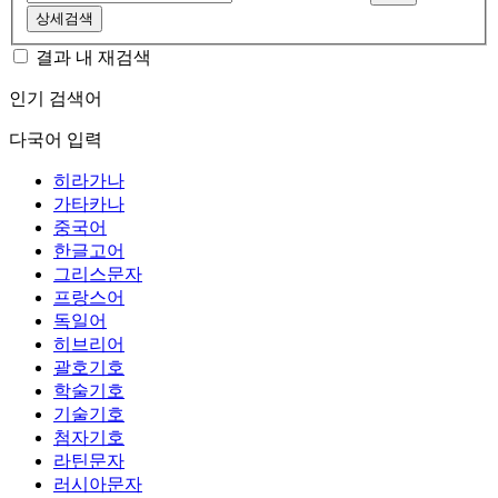
상세검색
결과 내 재검색
인기 검색어
다국어 입력
히라가나
가타카나
중국어
한글고어
그리스문자
프랑스어
독일어
히브리어
괄호기호
학술기호
기술기호
첨자기호
라틴문자
러시아문자