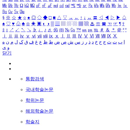
㎒
㎓
㎔
Ω
㏀
㏁
㎊
㎋
㎌
㏖
㏅
㎭
㎮
㎯
㏛
㎩
㎪
㎫
㎬
㏝
㏐
㏓
㏃
㏉
㏜
㏆
§
※
☆
★
○
●
◎
◇
◆
□
■
△
▽
→
←
↑
↓
↔
〓
◁
◀
▷
▶
♤
♠
♡
♥
♧
♣
⊙
◈
▣
◐
◑
▒
▤
▥
▨
▧
▦
▩
♨
☏
☎
☜
☞
¶
†
‡
↕
↗
↙
↖
↘
♭
♩
♪
♬
㉿
㈜
№
㏇
™
㏂
㏘
℡
＃
＆
＊
＠
ª
º
ⅰ
ⅱ
ⅲ
ⅳ
ⅴ
ⅵ
ⅶ
ⅷ
ⅸ
ⅹ
Ⅰ
Ⅱ
Ⅲ
Ⅳ
Ⅴ
Ⅵ
Ⅶ
Ⅷ
Ⅸ
Ⅹ
ا
ب
ت
ث
ج
ح
خ
د
ذ
ر
ز
س
ش
ص
ض
ط
ظ
ع
غ
ف
ق
ک
ل
م
ن
ه
و
ی
닫기
통합검색
국내학술논문
학위논문
해외학술논문
학술지