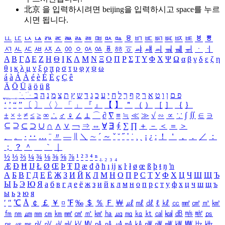
北京 을 입력하시려면
beijing
을 입력하시고 space를 누르
시면 됩니다.
ㅥ
ㅦ
ㅧ
ㅨ
ㅩ
ㅪ
ㅫ
ㅬ
ㅭ
ㅮ
ㅯ
ㅰ
ㅱ
ㅲ
ㅳ
ㅴ
ㅵ
ㅶ
ㅷ
ㅸ
ㅹ
ㅺ
ㅻ
ㅼ
ㅽ
ㅾ
ㅿ
ㆀ
ㆁ
ㆂ
ㆃ
ㆄ
ㆅ
ㆆ
ㆇ
ㆈ
ㆉ
ㆊ
ㆋ
ㆌ
ㆍ
ㆎ
Α
Β
Γ
Δ
Ε
Ζ
Η
Θ
Ι
Κ
Λ
Μ
Ν
Ξ
Ο
Π
Ρ
Σ
Τ
Υ
Φ
Χ
Ψ
Ω
α
β
γ
δ
ε
ζ
η
θ
ι
κ
λ
μ
ν
ξ
ο
π
ρ
σ
τ
υ
φ
χ
ψ
ω
á
à
Á
À
é
è
É
È
ç
Ç
ê
Ä
Ö
Ü
ä
ö
ü
ß
ְ
ֳ
ֲ
ֱ
ָ
ַ
ֵ
ֶ
ִ
ֹ
ּ
ֻ
ׂ
ׁ
ּ
ב
ה
נ
מ
צ
ת
ץ
ש
ד
ג
כ
ע
י
ח
ל
ך
ף
ק
ר
א
ט
ו
ן
ם
פ
‘
’
“
”
〔
〕
〈
〉
「
」
『
』
【
】
＂
（
）
［
］
｛
｝
±
×
÷
≠
≤
≥
∞
∴
♂
♀
∠
⊥
⌒
∂
∇
≡
≒
≪
≫
√
∽
∝
∵
∫
∬
∈
∋
⊆
⊇
⊂
⊃
∪
∩
∧
∨
￢
⇒
⇔
∀
∃
∮
∑
∏
＋
－
＜
＝
＞
、
。
·
‥
…
¨
〃
―
∥
＼
∼
´
～
ˇ
˘
˝
˚
˙
¸
˛
¡
¿
ː
！
＇
，
．
／
：
；
？
＾
＿
｀
｜
½
⅓
⅔
¼
¾
⅛
⅜
⅝
⅞
¹
²
³
⁴
ⁿ
₁
₂
₃
₄
Æ
Ð
Ħ
Ĳ
Ł
Ø
Œ
Þ
Ŧ
Ŋ
æ
đ
ð
ħ
ı
ĳ
ĸ
ŀ
ł
ø
œ
ß
þ
ŧ
ŋ
ŉ
А
Б
В
Г
Д
Е
Ё
Ж
З
И
Й
К
Л
М
Н
О
П
Р
С
Т
У
Ф
Х
Ц
Ч
Ш
Щ
Ъ
Ы
Ь
Э
Ю
Я
а
б
в
г
д
е
ё
ж
з
и
й
к
л
м
н
о
п
р
с
т
у
ф
х
ц
ч
ш
щ
ъ
ы
ь
э
ю
я
′
″
℃
Å
￠
￡
￥
¤
℉
‰
＄
％
Ｆ
￦
㎕
㎖
㎗
ℓ
㎘
㏄
㎣
㎤
㎥
㎦
㎙
㎚
㎛
㎜
㎝
㎞
㎟
㎠
㎡
㎢
㏊
㎍
㎎
㎏
㏏
㎈
㎉
㏈
㎧
㎨
㎰
㎱
㎲
㎳
㎴
㎵
㎶
㎷
㎸
㎹
㎀
㎁
㎂
㎃
㎄
㎺
㎻
㎽
㎾
㎿
㎐
㎑