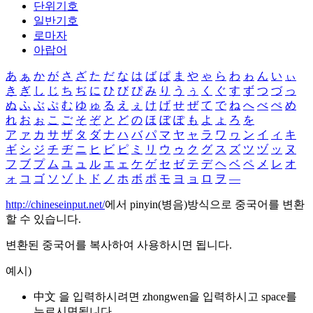
단위기호
일반기호
로마자
아랍어
あ
ぁ
か
が
さ
ざ
た
だ
な
は
ば
ぱ
ま
や
ゃ
ら
わ
ゎ
ん
い
ぃ
き
ぎ
し
じ
ち
ぢ
に
ひ
び
ぴ
み
り
う
ぅ
く
ぐ
す
ず
つ
づ
っ
ぬ
ふ
ぶ
ぷ
む
ゆ
ゅ
る
え
ぇ
け
げ
せ
ぜ
て
で
ね
へ
べ
ぺ
め
れ
お
ぉ
こ
ご
そ
ぞ
と
ど
の
ほ
ぼ
ぽ
も
よ
ょ
ろ
を
ア
ァ
カ
サ
ザ
タ
ダ
ナ
ハ
バ
パ
マ
ヤ
ャ
ラ
ワ
ヮ
ン
イ
ィ
キ
ギ
シ
ジ
チ
ヂ
ニ
ヒ
ビ
ピ
ミ
リ
ウ
ゥ
ク
グ
ス
ズ
ツ
ヅ
ッ
ヌ
フ
ブ
プ
ム
ユ
ュ
ル
エ
ェ
ケ
ゲ
セ
ゼ
テ
デ
ヘ
ベ
ペ
メ
レ
オ
ォ
コ
ゴ
ソ
ゾ
ト
ド
ノ
ホ
ボ
ポ
モ
ヨ
ョ
ロ
ヲ
―
http://chineseinput.net/
에서 pinyin(병음)방식으로 중국어를 변환
할 수 있습니다.
변환된 중국어를 복사하여 사용하시면 됩니다.
예시)
中文 을 입력하시려면
zhongwen
을 입력하시고 space를
누르시면됩니다.