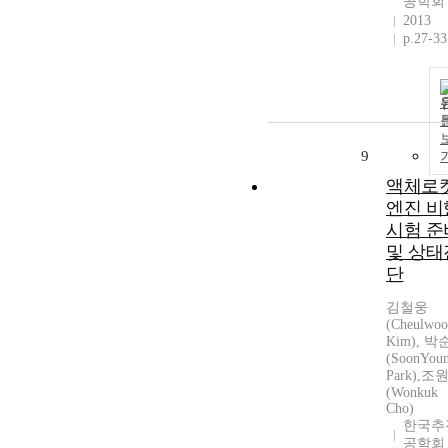
공학회
2013
p.27-33
9
액체로
엔진 비
시험 준
및 상태
단
김철웅
(Cheulwo
Kim), 
(SoonYou
Park),조
(Wonkuk
Cho)
한국추
공학회