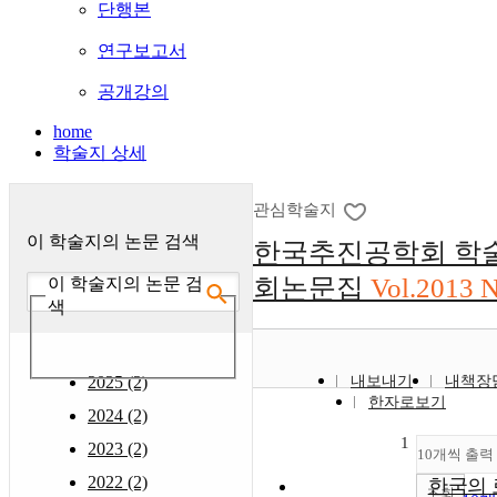
단행본
연구보고서
공개강의
home
학술지 상세
관심학술지
이 학술지의 논문 검색
한국추진공학회 학
회논문집
Vol.2013 
이 학술지의 논문 검
색
2025 (2)
내보내기
내책장
한자로보기
2024 (2)
1
2023 (2)
10개씩 출력
2022 (2)
한국의 
조회