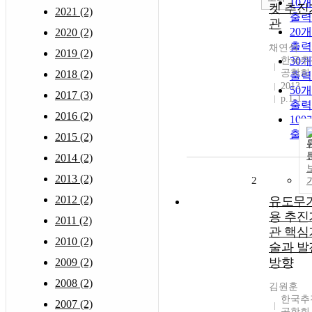
10
켓 추진
2021 (2)
출력
관
20
2020 (2)
출력
채연석
2019 (2)
한국추
30
공학회
2018 (2)
출력
2013
50
2017 (3)
p.1-1
출력
2016 (2)
10
출력
2015 (2)
2014 (2)
2013 (2)
2
2012 (2)
유도무
용 추진
2011 (2)
관 핵심
2010 (2)
술과 발
방향
2009 (2)
2008 (2)
김원훈
한국추
2007 (2)
공학회