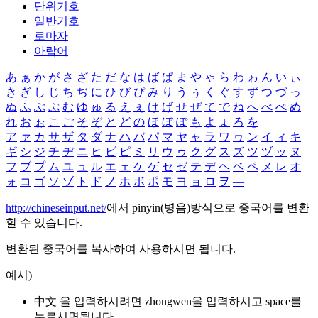
단위기호
일반기호
로마자
아랍어
あ
ぁ
か
が
さ
ざ
た
だ
な
は
ば
ぱ
ま
や
ゃ
ら
わ
ゎ
ん
い
ぃ
き
ぎ
し
じ
ち
ぢ
に
ひ
び
ぴ
み
り
う
ぅ
く
ぐ
す
ず
つ
づ
っ
ぬ
ふ
ぶ
ぷ
む
ゆ
ゅ
る
え
ぇ
け
げ
せ
ぜ
て
で
ね
へ
べ
ぺ
め
れ
お
ぉ
こ
ご
そ
ぞ
と
ど
の
ほ
ぼ
ぽ
も
よ
ょ
ろ
を
ア
ァ
カ
サ
ザ
タ
ダ
ナ
ハ
バ
パ
マ
ヤ
ャ
ラ
ワ
ヮ
ン
イ
ィ
キ
ギ
シ
ジ
チ
ヂ
ニ
ヒ
ビ
ピ
ミ
リ
ウ
ゥ
ク
グ
ス
ズ
ツ
ヅ
ッ
ヌ
フ
ブ
プ
ム
ユ
ュ
ル
エ
ェ
ケ
ゲ
セ
ゼ
テ
デ
ヘ
ベ
ペ
メ
レ
オ
ォ
コ
ゴ
ソ
ゾ
ト
ド
ノ
ホ
ボ
ポ
モ
ヨ
ョ
ロ
ヲ
―
http://chineseinput.net/
에서 pinyin(병음)방식으로 중국어를 변환
할 수 있습니다.
변환된 중국어를 복사하여 사용하시면 됩니다.
예시)
中文 을 입력하시려면
zhongwen
을 입력하시고 space를
누르시면됩니다.