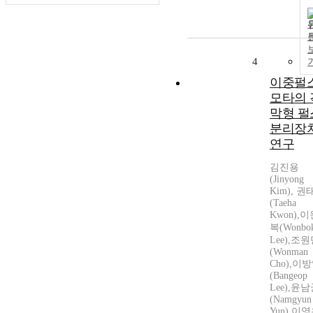
4
이중펄
모타의 
막형 펄
분리장
연구
김진용
(Jinyong
Kim), 
(Taeha
Kwon),
복(Wonbo
Lee),조
(Wonman
Cho),이
(Bangeop
Lee),윤
(Namgyun
Yun),이