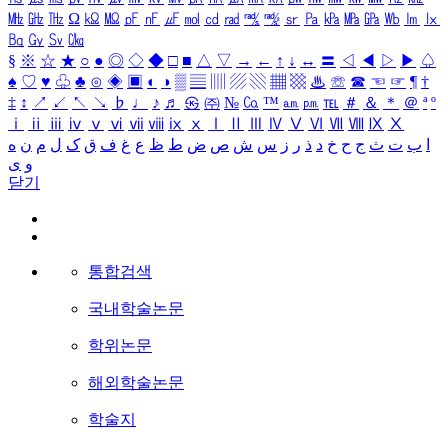
㎒
㎓
㎔
Ω
㏀
㏁
㎊
㎋
㎌
㏖
㏅
㎭
㎮
㎯
㏛
㎩
㎪
㎫
㎬
㏝
㏐
㏓
㏃
㏉
㏜
㏆
§
※
☆
★
○
●
◎
◇
◆
□
■
△
▽
→
←
↑
↓
↔
〓
◁
◀
▷
▶
♤
♠
♡
♥
♧
♣
⊙
◈
▣
◐
◑
▒
▤
▥
▨
▧
▦
▩
♨
☏
☎
☜
☞
¶
†
‡
↕
↗
↙
↖
↘
♭
♩
♪
♬
㉿
㈜
№
㏇
™
㏂
㏘
℡
＃
＆
＊
＠
ª
º
ⅰ
ⅱ
ⅲ
ⅳ
ⅴ
ⅵ
ⅶ
ⅷ
ⅸ
ⅹ
Ⅰ
Ⅱ
Ⅲ
Ⅳ
Ⅴ
Ⅵ
Ⅶ
Ⅷ
Ⅸ
Ⅹ
ا
ب
ت
ث
ج
ح
خ
د
ذ
ر
ز
س
ش
ص
ض
ط
ظ
ع
غ
ف
ق
ک
ل
م
ن
ه
و
ی
닫기
통합검색
국내학술논문
학위논문
해외학술논문
학술지