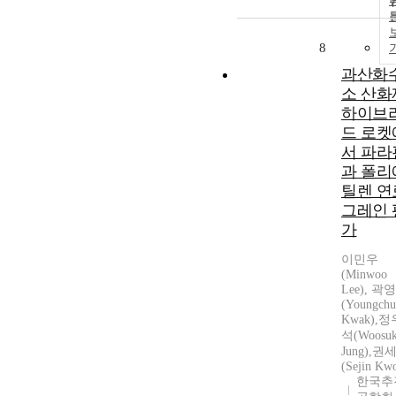
8
과산화
소 산화
하이브
드 로켓
서 파라
과 폴리
틸렌 연
그레인 
가
이민우
(Minwoo
Lee), 곽
(Youngchu
Kwak),정
석(Woosu
Jung),권
(Sejin Kw
한국추