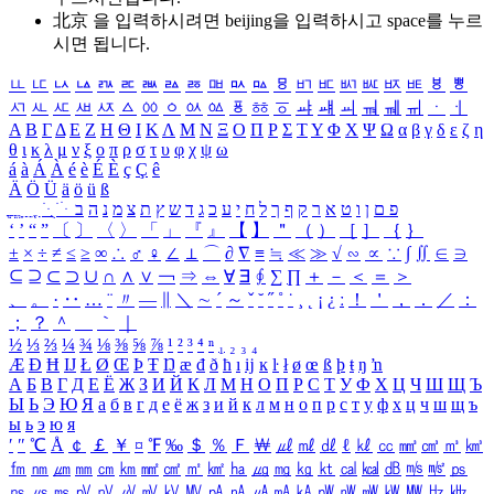
北京 을 입력하시려면
beijing
을 입력하시고 space를 누르
시면 됩니다.
ㅥ
ㅦ
ㅧ
ㅨ
ㅩ
ㅪ
ㅫ
ㅬ
ㅭ
ㅮ
ㅯ
ㅰ
ㅱ
ㅲ
ㅳ
ㅴ
ㅵ
ㅶ
ㅷ
ㅸ
ㅹ
ㅺ
ㅻ
ㅼ
ㅽ
ㅾ
ㅿ
ㆀ
ㆁ
ㆂ
ㆃ
ㆄ
ㆅ
ㆆ
ㆇ
ㆈ
ㆉ
ㆊ
ㆋ
ㆌ
ㆍ
ㆎ
Α
Β
Γ
Δ
Ε
Ζ
Η
Θ
Ι
Κ
Λ
Μ
Ν
Ξ
Ο
Π
Ρ
Σ
Τ
Υ
Φ
Χ
Ψ
Ω
α
β
γ
δ
ε
ζ
η
θ
ι
κ
λ
μ
ν
ξ
ο
π
ρ
σ
τ
υ
φ
χ
ψ
ω
á
à
Á
À
é
è
É
È
ç
Ç
ê
Ä
Ö
Ü
ä
ö
ü
ß
ְ
ֳ
ֲ
ֱ
ָ
ַ
ֵ
ֶ
ִ
ֹ
ּ
ֻ
ׂ
ׁ
ּ
ב
ה
נ
מ
צ
ת
ץ
ש
ד
ג
כ
ע
י
ח
ל
ך
ף
ק
ר
א
ט
ו
ן
ם
פ
‘
’
“
”
〔
〕
〈
〉
「
」
『
』
【
】
＂
（
）
［
］
｛
｝
±
×
÷
≠
≤
≥
∞
∴
♂
♀
∠
⊥
⌒
∂
∇
≡
≒
≪
≫
√
∽
∝
∵
∫
∬
∈
∋
⊆
⊇
⊂
⊃
∪
∩
∧
∨
￢
⇒
⇔
∀
∃
∮
∑
∏
＋
－
＜
＝
＞
、
。
·
‥
…
¨
〃
―
∥
＼
∼
´
～
ˇ
˘
˝
˚
˙
¸
˛
¡
¿
ː
！
＇
，
．
／
：
；
？
＾
＿
｀
｜
½
⅓
⅔
¼
¾
⅛
⅜
⅝
⅞
¹
²
³
⁴
ⁿ
₁
₂
₃
₄
Æ
Ð
Ħ
Ĳ
Ł
Ø
Œ
Þ
Ŧ
Ŋ
æ
đ
ð
ħ
ı
ĳ
ĸ
ŀ
ł
ø
œ
ß
þ
ŧ
ŋ
ŉ
А
Б
В
Г
Д
Е
Ё
Ж
З
И
Й
К
Л
М
Н
О
П
Р
С
Т
У
Ф
Х
Ц
Ч
Ш
Щ
Ъ
Ы
Ь
Э
Ю
Я
а
б
в
г
д
е
ё
ж
з
и
й
к
л
м
н
о
п
р
с
т
у
ф
х
ц
ч
ш
щ
ъ
ы
ь
э
ю
я
′
″
℃
Å
￠
￡
￥
¤
℉
‰
＄
％
Ｆ
￦
㎕
㎖
㎗
ℓ
㎘
㏄
㎣
㎤
㎥
㎦
㎙
㎚
㎛
㎜
㎝
㎞
㎟
㎠
㎡
㎢
㏊
㎍
㎎
㎏
㏏
㎈
㎉
㏈
㎧
㎨
㎰
㎱
㎲
㎳
㎴
㎵
㎶
㎷
㎸
㎹
㎀
㎁
㎂
㎃
㎄
㎺
㎻
㎽
㎾
㎿
㎐
㎑