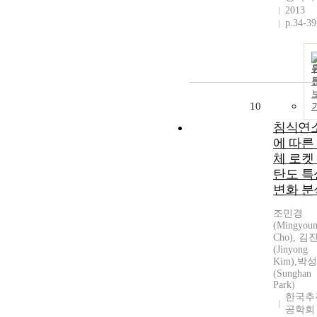
2013
p.34-39
10
침식연
에 따른
체 로켓
탄도 특
변화 분
조민경
(Mingyou
Cho), 김
(Jinyong
Kim),박
(Sunghan
Park)
한국추
공학회