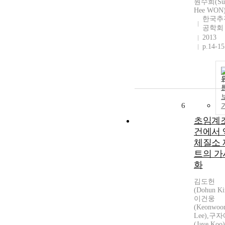
원수희(Su
Hee WON
한국추
공학회
2013
p.14-15
6
초임계
건에서 
체질소 
트의 가
화
김도헌
(Dohun Ki
이건웅
(Keonwoo
Lee),구
(Jaye Koo)