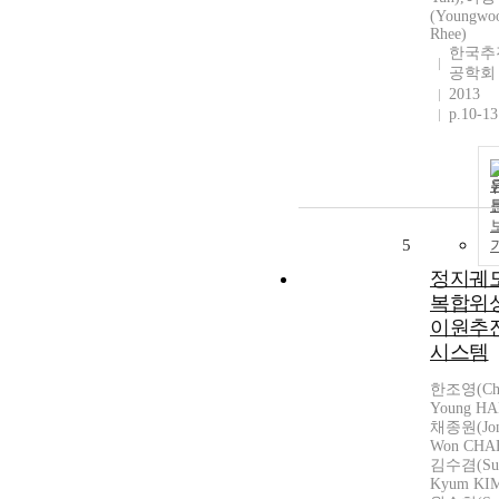
(Youngwo
Rhee)
한국추
공학회
2013
p.10-13
5
정지궤
복합위
이원추
시스템
한조영(Ch
Young HA
채종원(Jo
Won CHAE
김수겸(Su
Kyum KIM