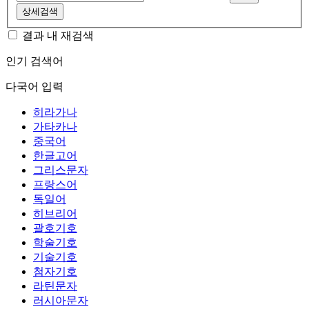
상세검색
결과 내 재검색
인기 검색어
다국어 입력
히라가나
가타카나
중국어
한글고어
그리스문자
프랑스어
독일어
히브리어
괄호기호
학술기호
기술기호
첨자기호
라틴문자
러시아문자