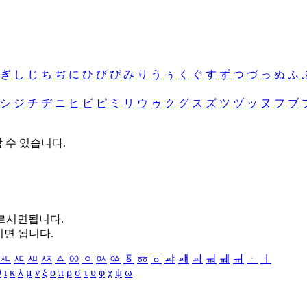
ぎ
し
じ
ち
ぢ
に
ひ
び
ぴ
み
り
う
ぅ
く
ぐ
す
ず
つ
づ
っ
ぬ
ふ
シ
ジ
チ
ヂ
ニ
ヒ
ビ
ピ
ミ
リ
ウ
ゥ
ク
グ
ス
ズ
ツ
ヅ
ッ
ヌ
フ
ブ
할 수 있습니다.
누르시면됩니다.
시면 됩니다.
ㅻ
ㅼ
ㅽ
ㅾ
ㅿ
ㆀ
ㆁ
ㆂ
ㆃ
ㆄ
ㆅ
ㆆ
ㆇ
ㆈ
ㆉ
ㆊ
ㆋ
ㆌ
ㆍ
ㆎ
θ
ι
κ
λ
μ
ν
ξ
ο
π
ρ
σ
τ
υ
φ
χ
ψ
ω