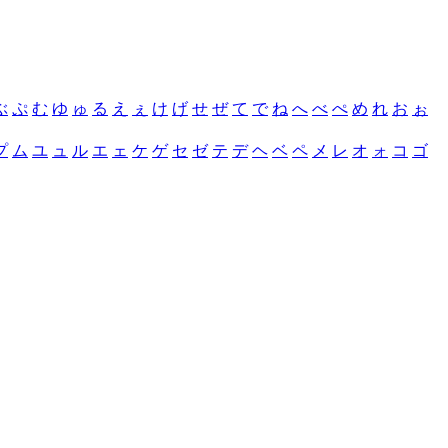
ぶ
ぷ
む
ゆ
ゅ
る
え
ぇ
け
げ
せ
ぜ
て
で
ね
へ
べ
ぺ
め
れ
お
ぉ
プ
ム
ユ
ュ
ル
エ
ェ
ケ
ゲ
セ
ゼ
テ
デ
ヘ
ベ
ペ
メ
レ
オ
ォ
コ
ゴ