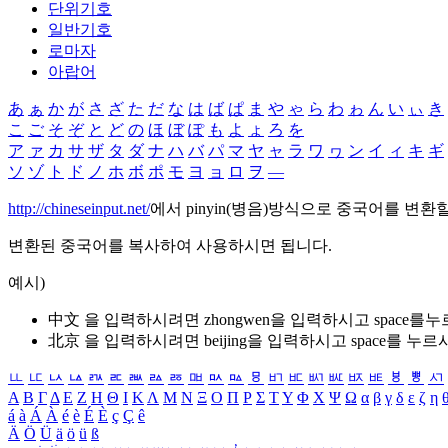
단위기호
일반기호
로마자
아랍어
あ
ぁ
か
が
さ
ざ
た
だ
な
は
ば
ぱ
ま
や
ゃ
ら
わ
ゎ
ん
い
ぃ
き
こ
ご
そ
ぞ
と
ど
の
ほ
ぼ
ぽ
も
よ
ょ
ろ
を
ア
ァ
カ
サ
ザ
タ
ダ
ナ
ハ
バ
パ
マ
ヤ
ャ
ラ
ワ
ヮ
ン
イ
ィ
キ
ギ
ソ
ゾ
ト
ド
ノ
ホ
ボ
ポ
モ
ヨ
ョ
ロ
ヲ
―
http://chineseinput.net/
에서 pinyin(병음)방식으로 중국어를 변환
변환된 중국어를 복사하여 사용하시면 됩니다.
예시)
中文 을 입력하시려면
zhongwen
을 입력하시고 space를
北京 을 입력하시려면
beijing
을 입력하시고 space를 누르
ㅥ
ㅦ
ㅧ
ㅨ
ㅩ
ㅪ
ㅫ
ㅬ
ㅭ
ㅮ
ㅯ
ㅰ
ㅱ
ㅲ
ㅳ
ㅴ
ㅵ
ㅶ
ㅷ
ㅸ
ㅹ
ㅺ
Α
Β
Γ
Δ
Ε
Ζ
Η
Θ
Ι
Κ
Λ
Μ
Ν
Ξ
Ο
Π
Ρ
Σ
Τ
Υ
Φ
Χ
Ψ
Ω
α
β
γ
δ
ε
ζ
η
á
à
Á
À
é
è
É
È
ç
Ç
ê
Ä
Ö
Ü
ä
ö
ü
ß