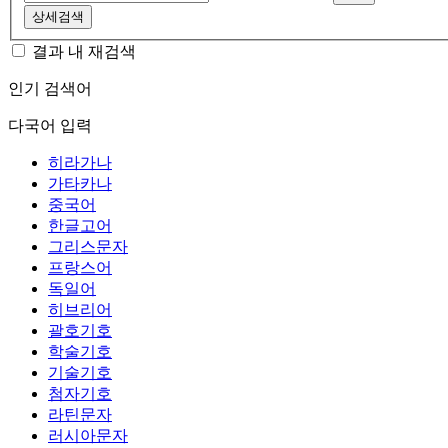
상세검색
결과 내 재검색
인기 검색어
다국어 입력
히라가나
가타카나
중국어
한글고어
그리스문자
프랑스어
독일어
히브리어
괄호기호
학술기호
기술기호
첨자기호
라틴문자
러시아문자