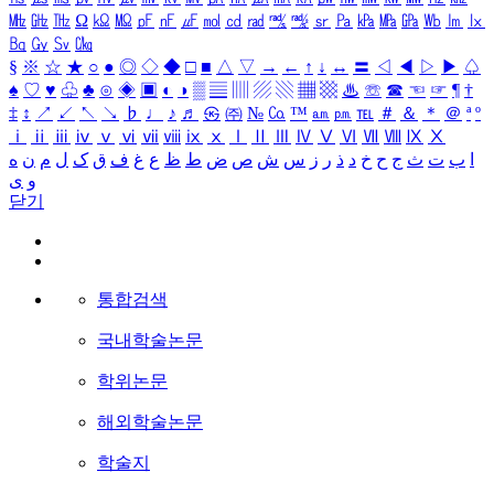
㎒
㎓
㎔
Ω
㏀
㏁
㎊
㎋
㎌
㏖
㏅
㎭
㎮
㎯
㏛
㎩
㎪
㎫
㎬
㏝
㏐
㏓
㏃
㏉
㏜
㏆
§
※
☆
★
○
●
◎
◇
◆
□
■
△
▽
→
←
↑
↓
↔
〓
◁
◀
▷
▶
♤
♠
♡
♥
♧
♣
⊙
◈
▣
◐
◑
▒
▤
▥
▨
▧
▦
▩
♨
☏
☎
☜
☞
¶
†
‡
↕
↗
↙
↖
↘
♭
♩
♪
♬
㉿
㈜
№
㏇
™
㏂
㏘
℡
＃
＆
＊
＠
ª
º
ⅰ
ⅱ
ⅲ
ⅳ
ⅴ
ⅵ
ⅶ
ⅷ
ⅸ
ⅹ
Ⅰ
Ⅱ
Ⅲ
Ⅳ
Ⅴ
Ⅵ
Ⅶ
Ⅷ
Ⅸ
Ⅹ
ا
ب
ت
ث
ج
ح
خ
د
ذ
ر
ز
س
ش
ص
ض
ط
ظ
ع
غ
ف
ق
ک
ل
م
ن
ه
و
ی
닫기
통합검색
국내학술논문
학위논문
해외학술논문
학술지