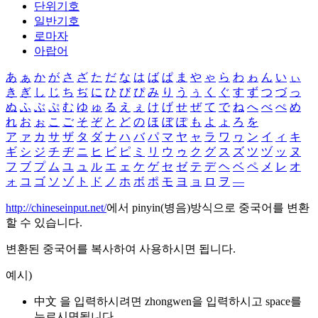
단위기호
일반기호
로마자
아랍어
あ
ぁ
か
が
さ
ざ
た
だ
な
は
ば
ぱ
ま
や
ゃ
ら
わ
ゎ
ん
い
ぃ
き
ぎ
し
じ
ち
ぢ
に
ひ
び
ぴ
み
り
う
ぅ
く
ぐ
す
ず
つ
づ
っ
ぬ
ふ
ぶ
ぷ
む
ゆ
ゅ
る
え
ぇ
け
げ
せ
ぜ
て
で
ね
へ
べ
ぺ
め
れ
お
ぉ
こ
ご
そ
ぞ
と
ど
の
ほ
ぼ
ぽ
も
よ
ょ
ろ
を
ア
ァ
カ
サ
ザ
タ
ダ
ナ
ハ
バ
パ
マ
ヤ
ャ
ラ
ワ
ヮ
ン
イ
ィ
キ
ギ
シ
ジ
チ
ヂ
ニ
ヒ
ビ
ピ
ミ
リ
ウ
ゥ
ク
グ
ス
ズ
ツ
ヅ
ッ
ヌ
フ
ブ
プ
ム
ユ
ュ
ル
エ
ェ
ケ
ゲ
セ
ゼ
テ
デ
ヘ
ベ
ペ
メ
レ
オ
ォ
コ
ゴ
ソ
ゾ
ト
ド
ノ
ホ
ボ
ポ
モ
ヨ
ョ
ロ
ヲ
―
http://chineseinput.net/
에서 pinyin(병음)방식으로 중국어를 변환
할 수 있습니다.
변환된 중국어를 복사하여 사용하시면 됩니다.
예시)
中文 을 입력하시려면
zhongwen
을 입력하시고 space를
누르시면됩니다.