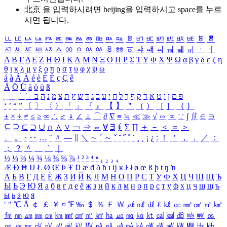
北京 을 입력하시려면
beijing
을 입력하시고 space를 누르
시면 됩니다.
ㅥ
ㅦ
ㅧ
ㅨ
ㅩ
ㅪ
ㅫ
ㅬ
ㅭ
ㅮ
ㅯ
ㅰ
ㅱ
ㅲ
ㅳ
ㅴ
ㅵ
ㅶ
ㅷ
ㅸ
ㅹ
ㅺ
ㅻ
ㅼ
ㅽ
ㅾ
ㅿ
ㆀ
ㆁ
ㆂ
ㆃ
ㆄ
ㆅ
ㆆ
ㆇ
ㆈ
ㆉ
ㆊ
ㆋ
ㆌ
ㆍ
ㆎ
Α
Β
Γ
Δ
Ε
Ζ
Η
Θ
Ι
Κ
Λ
Μ
Ν
Ξ
Ο
Π
Ρ
Σ
Τ
Υ
Φ
Χ
Ψ
Ω
α
β
γ
δ
ε
ζ
η
θ
ι
κ
λ
μ
ν
ξ
ο
π
ρ
σ
τ
υ
φ
χ
ψ
ω
á
à
Á
À
é
è
É
È
ç
Ç
ê
Ä
Ö
Ü
ä
ö
ü
ß
ְ
ֳ
ֲ
ֱ
ָ
ַ
ֵ
ֶ
ִ
ֹ
ּ
ֻ
ׂ
ׁ
ּ
ב
ה
נ
מ
צ
ת
ץ
ש
ד
ג
כ
ע
י
ח
ל
ך
ף
ק
ר
א
ט
ו
ן
ם
פ
‘
’
“
”
〔
〕
〈
〉
「
」
『
』
【
】
＂
（
）
［
］
｛
｝
±
×
÷
≠
≤
≥
∞
∴
♂
♀
∠
⊥
⌒
∂
∇
≡
≒
≪
≫
√
∽
∝
∵
∫
∬
∈
∋
⊆
⊇
⊂
⊃
∪
∩
∧
∨
￢
⇒
⇔
∀
∃
∮
∑
∏
＋
－
＜
＝
＞
、
。
·
‥
…
¨
〃
―
∥
＼
∼
´
～
ˇ
˘
˝
˚
˙
¸
˛
¡
¿
ː
！
＇
，
．
／
：
；
？
＾
＿
｀
｜
½
⅓
⅔
¼
¾
⅛
⅜
⅝
⅞
¹
²
³
⁴
ⁿ
₁
₂
₃
₄
Æ
Ð
Ħ
Ĳ
Ł
Ø
Œ
Þ
Ŧ
Ŋ
æ
đ
ð
ħ
ı
ĳ
ĸ
ŀ
ł
ø
œ
ß
þ
ŧ
ŋ
ŉ
А
Б
В
Г
Д
Е
Ё
Ж
З
И
Й
К
Л
М
Н
О
П
Р
С
Т
У
Ф
Х
Ц
Ч
Ш
Щ
Ъ
Ы
Ь
Э
Ю
Я
а
б
в
г
д
е
ё
ж
з
и
й
к
л
м
н
о
п
р
с
т
у
ф
х
ц
ч
ш
щ
ъ
ы
ь
э
ю
я
′
″
℃
Å
￠
￡
￥
¤
℉
‰
＄
％
Ｆ
￦
㎕
㎖
㎗
ℓ
㎘
㏄
㎣
㎤
㎥
㎦
㎙
㎚
㎛
㎜
㎝
㎞
㎟
㎠
㎡
㎢
㏊
㎍
㎎
㎏
㏏
㎈
㎉
㏈
㎧
㎨
㎰
㎱
㎲
㎳
㎴
㎵
㎶
㎷
㎸
㎹
㎀
㎁
㎂
㎃
㎄
㎺
㎻
㎽
㎾
㎿
㎐
㎑