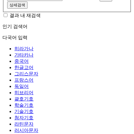
상세검색
결과 내 재검색
인기 검색어
다국어 입력
히라가나
가타카나
중국어
한글고어
그리스문자
프랑스어
독일어
히브리어
괄호기호
학술기호
기술기호
첨자기호
라틴문자
러시아문자