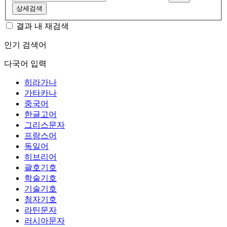
상세검색
결과 내 재검색
인기 검색어
다국어 입력
히라가나
가타카나
중국어
한글고어
그리스문자
프랑스어
독일어
히브리어
괄호기호
학술기호
기술기호
첨자기호
라틴문자
러시아문자