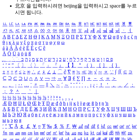
北京 을 입력하시려면
beijing
을 입력하시고 space를 누르
시면 됩니다.
ㅥ
ㅦ
ㅧ
ㅨ
ㅩ
ㅪ
ㅫ
ㅬ
ㅭ
ㅮ
ㅯ
ㅰ
ㅱ
ㅲ
ㅳ
ㅴ
ㅵ
ㅶ
ㅷ
ㅸ
ㅹ
ㅺ
ㅻ
ㅼ
ㅽ
ㅾ
ㅿ
ㆀ
ㆁ
ㆂ
ㆃ
ㆄ
ㆅ
ㆆ
ㆇ
ㆈ
ㆉ
ㆊ
ㆋ
ㆌ
ㆍ
ㆎ
Α
Β
Γ
Δ
Ε
Ζ
Η
Θ
Ι
Κ
Λ
Μ
Ν
Ξ
Ο
Π
Ρ
Σ
Τ
Υ
Φ
Χ
Ψ
Ω
α
β
γ
δ
ε
ζ
η
θ
ι
κ
λ
μ
ν
ξ
ο
π
ρ
σ
τ
υ
φ
χ
ψ
ω
á
à
Á
À
é
è
É
È
ç
Ç
ê
Ä
Ö
Ü
ä
ö
ü
ß
ְ
ֳ
ֲ
ֱ
ָ
ַ
ֵ
ֶ
ִ
ֹ
ּ
ֻ
ׂ
ׁ
ּ
ב
ה
נ
מ
צ
ת
ץ
ש
ד
ג
כ
ע
י
ח
ל
ך
ף
ק
ר
א
ט
ו
ן
ם
פ
‘
’
“
”
〔
〕
〈
〉
「
」
『
』
【
】
＂
（
）
［
］
｛
｝
±
×
÷
≠
≤
≥
∞
∴
♂
♀
∠
⊥
⌒
∂
∇
≡
≒
≪
≫
√
∽
∝
∵
∫
∬
∈
∋
⊆
⊇
⊂
⊃
∪
∩
∧
∨
￢
⇒
⇔
∀
∃
∮
∑
∏
＋
－
＜
＝
＞
、
。
·
‥
…
¨
〃
―
∥
＼
∼
´
～
ˇ
˘
˝
˚
˙
¸
˛
¡
¿
ː
！
＇
，
．
／
：
；
？
＾
＿
｀
｜
½
⅓
⅔
¼
¾
⅛
⅜
⅝
⅞
¹
²
³
⁴
ⁿ
₁
₂
₃
₄
Æ
Ð
Ħ
Ĳ
Ł
Ø
Œ
Þ
Ŧ
Ŋ
æ
đ
ð
ħ
ı
ĳ
ĸ
ŀ
ł
ø
œ
ß
þ
ŧ
ŋ
ŉ
А
Б
В
Г
Д
Е
Ё
Ж
З
И
Й
К
Л
М
Н
О
П
Р
С
Т
У
Ф
Х
Ц
Ч
Ш
Щ
Ъ
Ы
Ь
Э
Ю
Я
а
б
в
г
д
е
ё
ж
з
и
й
к
л
м
н
о
п
р
с
т
у
ф
х
ц
ч
ш
щ
ъ
ы
ь
э
ю
я
′
″
℃
Å
￠
￡
￥
¤
℉
‰
＄
％
Ｆ
￦
㎕
㎖
㎗
ℓ
㎘
㏄
㎣
㎤
㎥
㎦
㎙
㎚
㎛
㎜
㎝
㎞
㎟
㎠
㎡
㎢
㏊
㎍
㎎
㎏
㏏
㎈
㎉
㏈
㎧
㎨
㎰
㎱
㎲
㎳
㎴
㎵
㎶
㎷
㎸
㎹
㎀
㎁
㎂
㎃
㎄
㎺
㎻
㎽
㎾
㎿
㎐
㎑