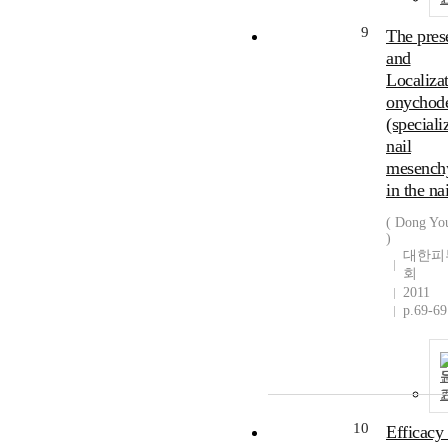
9
The pres
and
Localizat
onychod
(speciali
nail
mesench
in the nai
( Dong Yo
)
대한피
회
2011
p.69-69
10
Efficacy 