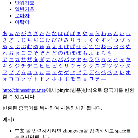
단위기호
일반기호
로마자
아랍어
あ
ぁ
か
が
さ
ざ
た
だ
な
は
ば
ぱ
ま
や
ゃ
ら
わ
ゎ
ん
い
ぃ
き
ぎ
し
じ
ち
ぢ
に
ひ
び
ぴ
み
り
う
ぅ
く
ぐ
す
ず
つ
づ
っ
ぬ
ふ
ぶ
ぷ
む
ゆ
ゅ
る
え
ぇ
け
げ
せ
ぜ
て
で
ね
へ
べ
ぺ
め
れ
お
ぉ
こ
ご
そ
ぞ
と
ど
の
ほ
ぼ
ぽ
も
よ
ょ
ろ
を
ア
ァ
カ
サ
ザ
タ
ダ
ナ
ハ
バ
パ
マ
ヤ
ャ
ラ
ワ
ヮ
ン
イ
ィ
キ
ギ
シ
ジ
チ
ヂ
ニ
ヒ
ビ
ピ
ミ
リ
ウ
ゥ
ク
グ
ス
ズ
ツ
ヅ
ッ
ヌ
フ
ブ
プ
ム
ユ
ュ
ル
エ
ェ
ケ
ゲ
セ
ゼ
テ
デ
ヘ
ベ
ペ
メ
レ
オ
ォ
コ
ゴ
ソ
ゾ
ト
ド
ノ
ホ
ボ
ポ
モ
ヨ
ョ
ロ
ヲ
―
http://chineseinput.net/
에서 pinyin(병음)방식으로 중국어를 변환
할 수 있습니다.
변환된 중국어를 복사하여 사용하시면 됩니다.
예시)
中文 을 입력하시려면
zhongwen
을 입력하시고 space를
누르시면됩니다.