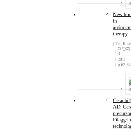
6
New hor
in
antimicro
therapy
( Ted Rose
대한피
회
2011
p.62-63
7
Cetaphil
AD; Cer
precurso
Filaggrin
technolo