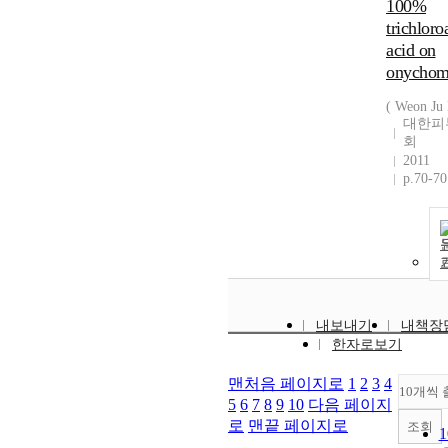
100%
trichloro
acid on
onychom
( Weon Ju 
대한피
회
2011
p.70-70
내보내기
내책장
한자로보기
맨처음 페이지로
1
2
3
4
10개씩 
5
6
7
8
9
10
다음 페이지
로
맨끝 페이지로
조회