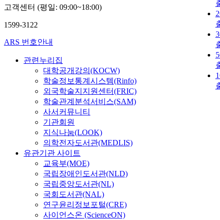
고객센터 (평일: 09:00~18:00)
1599-3122
ARS 번호안내
관련누리집
대학공개강의(KOCW)
학술정보통계시스템(Rinfo)
외국학술지지원센터(FRIC)
학술관계분석서비스(SAM)
사서커뮤니티
기관회원
지식나눔(LOOK)
의학전자도서관(MEDLIS)
유관기관 사이트
교육부(MOE)
국립장애인도서관(NLD)
국립중앙도서관(NL)
국회도서관(NAL)
연구윤리정보포털(CRE)
사이언스온 (ScienceON)