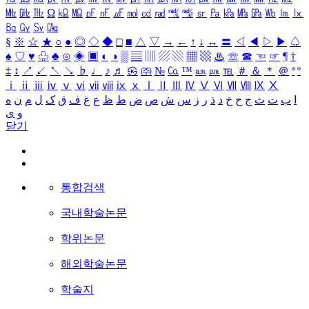
㎒
㎓
㎔
Ω
㏀
㏁
㎊
㎋
㎌
㏖
㏅
㎭
㎮
㎯
㏛
㎩
㎪
㎫
㎬
㏝
㏐
㏓
㏃
㏉
㏜
㏆
§
※
☆
★
○
●
◎
◇
◆
□
■
△
▽
→
←
↑
↓
↔
〓
◁
◀
▷
▶
♤
♠
♡
♥
♧
♣
⊙
◈
▣
◐
◑
▒
▤
▥
▨
▧
▦
▩
♨
☏
☎
☜
☞
¶
†
‡
↕
↗
↙
↖
↘
♭
♩
♪
♬
㉿
㈜
№
㏇
™
㏂
㏘
℡
＃
＆
＊
＠
ª
º
ⅰ
ⅱ
ⅲ
ⅳ
ⅴ
ⅵ
ⅶ
ⅷ
ⅸ
ⅹ
Ⅰ
Ⅱ
Ⅲ
Ⅳ
Ⅴ
Ⅵ
Ⅶ
Ⅷ
Ⅸ
Ⅹ
ا
ب
ت
ث
ج
ح
خ
د
ذ
ر
ز
س
ش
ص
ض
ط
ظ
ع
غ
ف
ق
ک
ل
م
ن
ه
و
ی
닫기
통합검색
국내학술논문
학위논문
해외학술논문
학술지