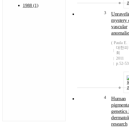
1988 (1)
3
Unraveli
mystery 
vascular
anomalie
( Paula E.
대한피
회
2011
p.52-53
4
Human
pigmenta
genetics 
dermato
research