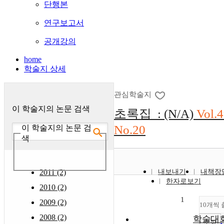
단행본
연구보고서
공개강의
home
학술지 상세
관심학술지
이 학술지의 논문 검색
초록집 : (N/A)
Vol.
No.20
이 학술지의 논문 검
색
2011 (2)
내보내기
내책장
한자로보기
2010 (2)
1
2009 (2)
10개씩 
2008 (2)
학술대
조회