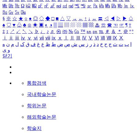
㎒
㎓
㎔
Ω
㏀
㏁
㎊
㎋
㎌
㏖
㏅
㎭
㎮
㎯
㏛
㎩
㎪
㎫
㎬
㏝
㏐
㏓
㏃
㏉
㏜
㏆
§
※
☆
★
○
●
◎
◇
◆
□
■
△
▽
→
←
↑
↓
↔
〓
◁
◀
▷
▶
♤
♠
♡
♥
♧
♣
⊙
◈
▣
◐
◑
▒
▤
▥
▨
▧
▦
▩
♨
☏
☎
☜
☞
¶
†
‡
↕
↗
↙
↖
↘
♭
♩
♪
♬
㉿
㈜
№
㏇
™
㏂
㏘
℡
＃
＆
＊
＠
ª
º
ⅰ
ⅱ
ⅲ
ⅳ
ⅴ
ⅵ
ⅶ
ⅷ
ⅸ
ⅹ
Ⅰ
Ⅱ
Ⅲ
Ⅳ
Ⅴ
Ⅵ
Ⅶ
Ⅷ
Ⅸ
Ⅹ
ا
ب
ت
ث
ج
ح
خ
د
ذ
ر
ز
س
ش
ص
ض
ط
ظ
ع
غ
ف
ق
ک
ل
م
ن
ه
و
ی
닫기
통합검색
국내학술논문
학위논문
해외학술논문
학술지