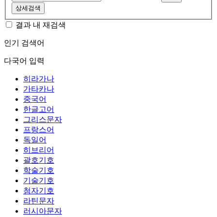
상세검색
결과 내 재검색
인기 검색어
다국어 입력
히라가나
가타카나
중국어
한글고어
그리스문자
프랑스어
독일어
히브리어
괄호기호
학술기호
기술기호
첨자기호
라틴문자
러시아문자