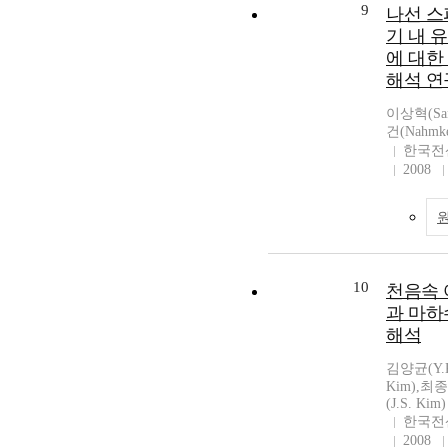
9
나선 스
기 내 
에 대한
해석 연
이상혁(San
건(Nahmke
한국전
2008
10
천음속 
과 마하
해석
김양균(Y.K
Kim),최종
(J.S. Kim)
한국전
2008