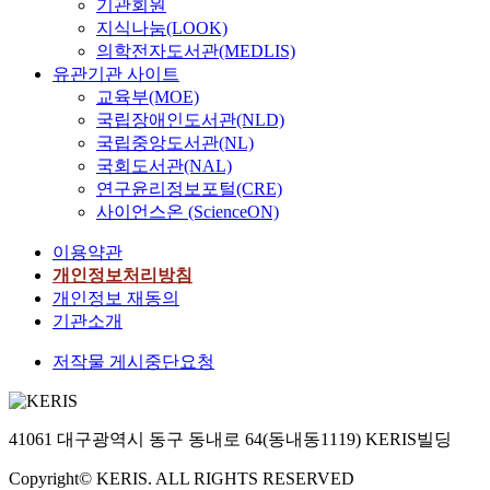
기관회원
지식나눔(LOOK)
의학전자도서관(MEDLIS)
유관기관 사이트
교육부(MOE)
국립장애인도서관(NLD)
국립중앙도서관(NL)
국회도서관(NAL)
연구윤리정보포털(CRE)
사이언스온 (ScienceON)
이용약관
개인정보처리방침
개인정보 재동의
기관소개
저작물 게시중단요청
41061 대구광역시 동구 동내로 64(동내동1119) KERIS빌딩
Copyright© KERIS. ALL RIGHTS RESERVED