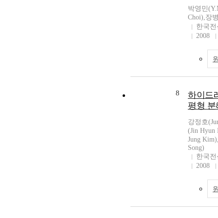
박영민(Y.M
Choi),장병
한국전
2008
8
하이드레
평형 분
강정호(Jun
(Jin Hyu
Jung Ki
Song)
한국전
2008