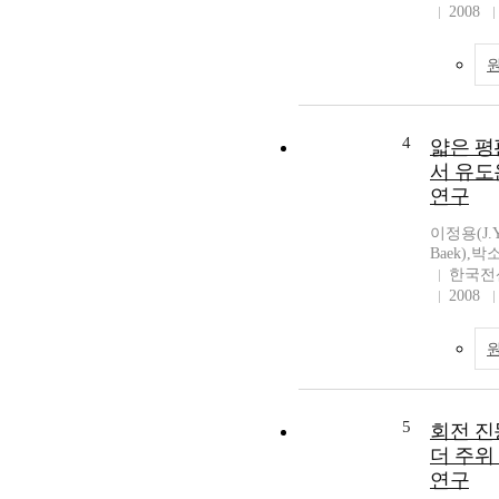
2008
4
얇은 평
서 유도
연구
이정용(J.Y
Baek),박소
한국전
2008
5
회전 진
더 주위
연구