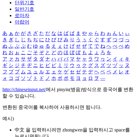
단위기호
일반기호
로마자
아랍어
あ
ぁ
か
が
さ
ざ
た
だ
な
は
ば
ぱ
ま
や
ゃ
ら
わ
ゎ
ん
い
ぃ
き
ぎ
し
じ
ち
ぢ
に
ひ
び
ぴ
み
り
う
ぅ
く
ぐ
す
ず
つ
づ
っ
ぬ
ふ
ぶ
ぷ
む
ゆ
ゅ
る
え
ぇ
け
げ
せ
ぜ
て
で
ね
へ
べ
ぺ
め
れ
お
ぉ
こ
ご
そ
ぞ
と
ど
の
ほ
ぼ
ぽ
も
よ
ょ
ろ
を
ア
ァ
カ
サ
ザ
タ
ダ
ナ
ハ
バ
パ
マ
ヤ
ャ
ラ
ワ
ヮ
ン
イ
ィ
キ
ギ
シ
ジ
チ
ヂ
ニ
ヒ
ビ
ピ
ミ
リ
ウ
ゥ
ク
グ
ス
ズ
ツ
ヅ
ッ
ヌ
フ
ブ
プ
ム
ユ
ュ
ル
エ
ェ
ケ
ゲ
セ
ゼ
テ
デ
ヘ
ベ
ペ
メ
レ
オ
ォ
コ
ゴ
ソ
ゾ
ト
ド
ノ
ホ
ボ
ポ
モ
ヨ
ョ
ロ
ヲ
―
http://chineseinput.net/
에서 pinyin(병음)방식으로 중국어를 변환
할 수 있습니다.
변환된 중국어를 복사하여 사용하시면 됩니다.
예시)
中文 을 입력하시려면
zhongwen
을 입력하시고 space를
누르시면됩니다.