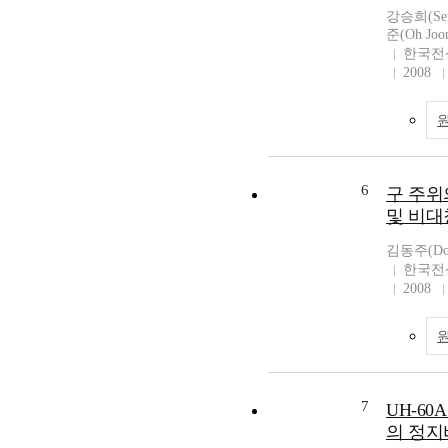
강승희(Seu
준(Oh Joo
한국전
2008
6
구 주위
및 비대
김동주(Don
한국전
2008
7
UH-60
의 정지