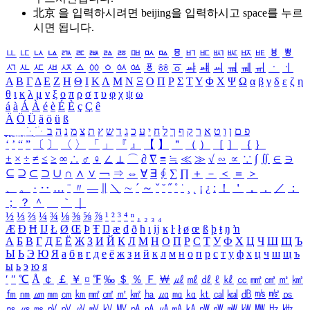
北京 을 입력하시려면
beijing
을 입력하시고 space를 누르
시면 됩니다.
ㅥ
ㅦ
ㅧ
ㅨ
ㅩ
ㅪ
ㅫ
ㅬ
ㅭ
ㅮ
ㅯ
ㅰ
ㅱ
ㅲ
ㅳ
ㅴ
ㅵ
ㅶ
ㅷ
ㅸ
ㅹ
ㅺ
ㅻ
ㅼ
ㅽ
ㅾ
ㅿ
ㆀ
ㆁ
ㆂ
ㆃ
ㆄ
ㆅ
ㆆ
ㆇ
ㆈ
ㆉ
ㆊ
ㆋ
ㆌ
ㆍ
ㆎ
Α
Β
Γ
Δ
Ε
Ζ
Η
Θ
Ι
Κ
Λ
Μ
Ν
Ξ
Ο
Π
Ρ
Σ
Τ
Υ
Φ
Χ
Ψ
Ω
α
β
γ
δ
ε
ζ
η
θ
ι
κ
λ
μ
ν
ξ
ο
π
ρ
σ
τ
υ
φ
χ
ψ
ω
á
à
Á
À
é
è
É
È
ç
Ç
ê
Ä
Ö
Ü
ä
ö
ü
ß
ְ
ֳ
ֲ
ֱ
ָ
ַ
ֵ
ֶ
ִ
ֹ
ּ
ֻ
ׂ
ׁ
ּ
ב
ה
נ
מ
צ
ת
ץ
ש
ד
ג
כ
ע
י
ח
ל
ך
ף
ק
ר
א
ט
ו
ן
ם
פ
‘
’
“
”
〔
〕
〈
〉
「
」
『
』
【
】
＂
（
）
［
］
｛
｝
±
×
÷
≠
≤
≥
∞
∴
♂
♀
∠
⊥
⌒
∂
∇
≡
≒
≪
≫
√
∽
∝
∵
∫
∬
∈
∋
⊆
⊇
⊂
⊃
∪
∩
∧
∨
￢
⇒
⇔
∀
∃
∮
∑
∏
＋
－
＜
＝
＞
、
。
·
‥
…
¨
〃
―
∥
＼
∼
´
～
ˇ
˘
˝
˚
˙
¸
˛
¡
¿
ː
！
＇
，
．
／
：
；
？
＾
＿
｀
｜
½
⅓
⅔
¼
¾
⅛
⅜
⅝
⅞
¹
²
³
⁴
ⁿ
₁
₂
₃
₄
Æ
Ð
Ħ
Ĳ
Ł
Ø
Œ
Þ
Ŧ
Ŋ
æ
đ
ð
ħ
ı
ĳ
ĸ
ŀ
ł
ø
œ
ß
þ
ŧ
ŋ
ŉ
А
Б
В
Г
Д
Е
Ё
Ж
З
И
Й
К
Л
М
Н
О
П
Р
С
Т
У
Ф
Х
Ц
Ч
Ш
Щ
Ъ
Ы
Ь
Э
Ю
Я
а
б
в
г
д
е
ё
ж
з
и
й
к
л
м
н
о
п
р
с
т
у
ф
х
ц
ч
ш
щ
ъ
ы
ь
э
ю
я
′
″
℃
Å
￠
￡
￥
¤
℉
‰
＄
％
Ｆ
￦
㎕
㎖
㎗
ℓ
㎘
㏄
㎣
㎤
㎥
㎦
㎙
㎚
㎛
㎜
㎝
㎞
㎟
㎠
㎡
㎢
㏊
㎍
㎎
㎏
㏏
㎈
㎉
㏈
㎧
㎨
㎰
㎱
㎲
㎳
㎴
㎵
㎶
㎷
㎸
㎹
㎀
㎁
㎂
㎃
㎄
㎺
㎻
㎽
㎾
㎿
㎐
㎑