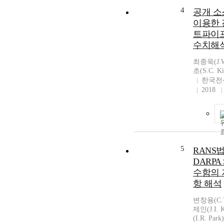
4
공개 
이용한 
트파이
수치해
최종욱(J.W
초(S.C. K
한국전
2018
5
RANS
DARPA 
수함의 
항 해석
변창용(C.Y.
제인(J.I.
(I.R. Pa