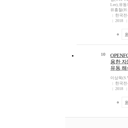
Lee),유동옥
유흥철(H.C
한국전
2018
10
OPENF
용한 자
유동 해
이상욱(S.W
한국전
2018