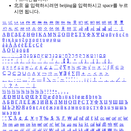
北京 을 입력하시려면
beijing
을 입력하시고 space를 누르
시면 됩니다.
ㅥ
ㅦ
ㅧ
ㅨ
ㅩ
ㅪ
ㅫ
ㅬ
ㅭ
ㅮ
ㅯ
ㅰ
ㅱ
ㅲ
ㅳ
ㅴ
ㅵ
ㅶ
ㅷ
ㅸ
ㅹ
ㅺ
ㅻ
ㅼ
ㅽ
ㅾ
ㅿ
ㆀ
ㆁ
ㆂ
ㆃ
ㆄ
ㆅ
ㆆ
ㆇ
ㆈ
ㆉ
ㆊ
ㆋ
ㆌ
ㆍ
ㆎ
Α
Β
Γ
Δ
Ε
Ζ
Η
Θ
Ι
Κ
Λ
Μ
Ν
Ξ
Ο
Π
Ρ
Σ
Τ
Υ
Φ
Χ
Ψ
Ω
α
β
γ
δ
ε
ζ
η
θ
ι
κ
λ
μ
ν
ξ
ο
π
ρ
σ
τ
υ
φ
χ
ψ
ω
á
à
Á
À
é
è
É
È
ç
Ç
ê
Ä
Ö
Ü
ä
ö
ü
ß
ְ
ֳ
ֲ
ֱ
ָ
ַ
ֵ
ֶ
ִ
ֹ
ּ
ֻ
ׂ
ׁ
ּ
ב
ה
נ
מ
צ
ת
ץ
ש
ד
ג
כ
ע
י
ח
ל
ך
ף
ק
ר
א
ט
ו
ן
ם
פ
‘
’
“
”
〔
〕
〈
〉
「
」
『
』
【
】
＂
（
）
［
］
｛
｝
±
×
÷
≠
≤
≥
∞
∴
♂
♀
∠
⊥
⌒
∂
∇
≡
≒
≪
≫
√
∽
∝
∵
∫
∬
∈
∋
⊆
⊇
⊂
⊃
∪
∩
∧
∨
￢
⇒
⇔
∀
∃
∮
∑
∏
＋
－
＜
＝
＞
、
。
·
‥
…
¨
〃
―
∥
＼
∼
´
～
ˇ
˘
˝
˚
˙
¸
˛
¡
¿
ː
！
＇
，
．
／
：
；
？
＾
＿
｀
｜
½
⅓
⅔
¼
¾
⅛
⅜
⅝
⅞
¹
²
³
⁴
ⁿ
₁
₂
₃
₄
Æ
Ð
Ħ
Ĳ
Ł
Ø
Œ
Þ
Ŧ
Ŋ
æ
đ
ð
ħ
ı
ĳ
ĸ
ŀ
ł
ø
œ
ß
þ
ŧ
ŋ
ŉ
А
Б
В
Г
Д
Е
Ё
Ж
З
И
Й
К
Л
М
Н
О
П
Р
С
Т
У
Ф
Х
Ц
Ч
Ш
Щ
Ъ
Ы
Ь
Э
Ю
Я
а
б
в
г
д
е
ё
ж
з
и
й
к
л
м
н
о
п
р
с
т
у
ф
х
ц
ч
ш
щ
ъ
ы
ь
э
ю
я
′
″
℃
Å
￠
￡
￥
¤
℉
‰
＄
％
Ｆ
￦
㎕
㎖
㎗
ℓ
㎘
㏄
㎣
㎤
㎥
㎦
㎙
㎚
㎛
㎜
㎝
㎞
㎟
㎠
㎡
㎢
㏊
㎍
㎎
㎏
㏏
㎈
㎉
㏈
㎧
㎨
㎰
㎱
㎲
㎳
㎴
㎵
㎶
㎷
㎸
㎹
㎀
㎁
㎂
㎃
㎄
㎺
㎻
㎽
㎾
㎿
㎐
㎑