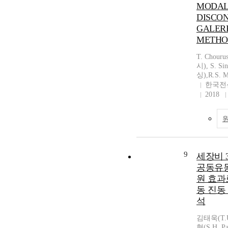
MODA
DISCO
GALER
METHO
T. Chour
시), S. 
싱),R.S.
한국전
2018
9
세장비 
공동유동
원 효과
동 진동
석
김태욱(T.U
형(S.H. P