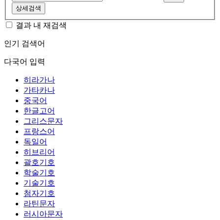
상세검색
결과 내 재검색
인기 검색어
다국어 입력
히라가나
가타카나
중국어
한글고어
그리스문자
프랑스어
독일어
히브리어
괄호기호
학술기호
기술기호
첨자기호
라틴문자
러시아문자