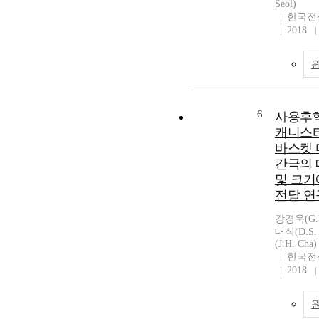
Seol)
한국전
2018
6
사용후
캐니스
바스켓
간극의 
및 크기
전달 연
강경욱(G.U
대식(D.S.
(J.H. Cha)
한국전
2018