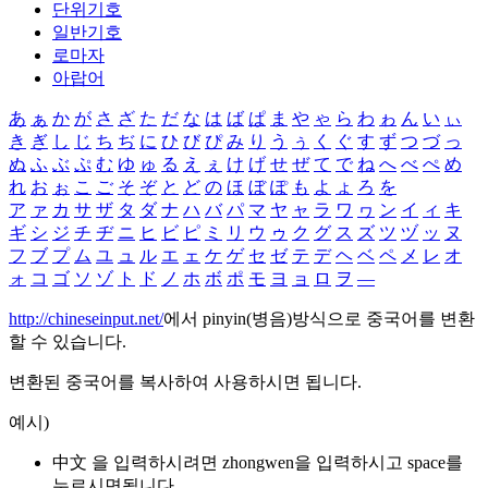
단위기호
일반기호
로마자
아랍어
あ
ぁ
か
が
さ
ざ
た
だ
な
は
ば
ぱ
ま
や
ゃ
ら
わ
ゎ
ん
い
ぃ
き
ぎ
し
じ
ち
ぢ
に
ひ
び
ぴ
み
り
う
ぅ
く
ぐ
す
ず
つ
づ
っ
ぬ
ふ
ぶ
ぷ
む
ゆ
ゅ
る
え
ぇ
け
げ
せ
ぜ
て
で
ね
へ
べ
ぺ
め
れ
お
ぉ
こ
ご
そ
ぞ
と
ど
の
ほ
ぼ
ぽ
も
よ
ょ
ろ
を
ア
ァ
カ
サ
ザ
タ
ダ
ナ
ハ
バ
パ
マ
ヤ
ャ
ラ
ワ
ヮ
ン
イ
ィ
キ
ギ
シ
ジ
チ
ヂ
ニ
ヒ
ビ
ピ
ミ
リ
ウ
ゥ
ク
グ
ス
ズ
ツ
ヅ
ッ
ヌ
フ
ブ
プ
ム
ユ
ュ
ル
エ
ェ
ケ
ゲ
セ
ゼ
テ
デ
ヘ
ベ
ペ
メ
レ
オ
ォ
コ
ゴ
ソ
ゾ
ト
ド
ノ
ホ
ボ
ポ
モ
ヨ
ョ
ロ
ヲ
―
http://chineseinput.net/
에서 pinyin(병음)방식으로 중국어를 변환
할 수 있습니다.
변환된 중국어를 복사하여 사용하시면 됩니다.
예시)
中文 을 입력하시려면
zhongwen
을 입력하시고 space를
누르시면됩니다.