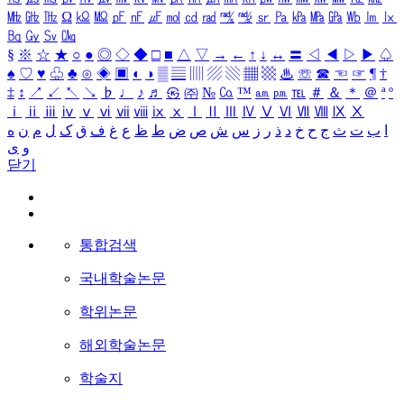
㎒
㎓
㎔
Ω
㏀
㏁
㎊
㎋
㎌
㏖
㏅
㎭
㎮
㎯
㏛
㎩
㎪
㎫
㎬
㏝
㏐
㏓
㏃
㏉
㏜
㏆
§
※
☆
★
○
●
◎
◇
◆
□
■
△
▽
→
←
↑
↓
↔
〓
◁
◀
▷
▶
♤
♠
♡
♥
♧
♣
⊙
◈
▣
◐
◑
▒
▤
▥
▨
▧
▦
▩
♨
☏
☎
☜
☞
¶
†
‡
↕
↗
↙
↖
↘
♭
♩
♪
♬
㉿
㈜
№
㏇
™
㏂
㏘
℡
＃
＆
＊
＠
ª
º
ⅰ
ⅱ
ⅲ
ⅳ
ⅴ
ⅵ
ⅶ
ⅷ
ⅸ
ⅹ
Ⅰ
Ⅱ
Ⅲ
Ⅳ
Ⅴ
Ⅵ
Ⅶ
Ⅷ
Ⅸ
Ⅹ
ا
ب
ت
ث
ج
ح
خ
د
ذ
ر
ز
س
ش
ص
ض
ط
ظ
ع
غ
ف
ق
ک
ل
م
ن
ه
و
ی
닫기
통합검색
국내학술논문
학위논문
해외학술논문
학술지